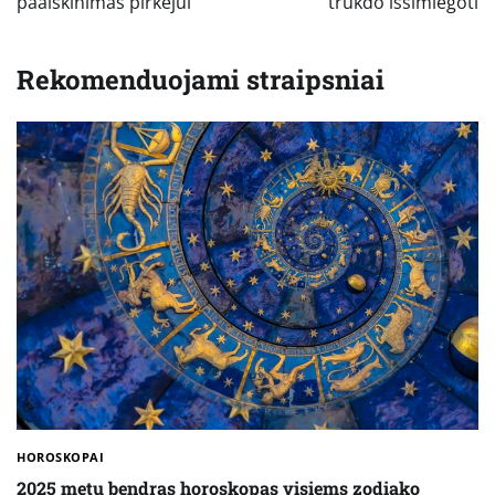
paaiškinimas pirkėjui
trukdo išsimiegoti
Rekomenduojami straipsniai
HOROSKOPAI
2025 metų bendras horoskopas visiems zodiako