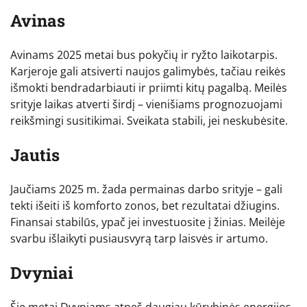
Avinas
Avinams 2025 metai bus pokyčių ir ryžto laikotarpis.
Karjeroje gali atsiverti naujos galimybės, tačiau reikės
išmokti bendradarbiauti ir priimti kitų pagalbą. Meilės
srityje laikas atverti širdį – vienišiams prognozuojami
reikšmingi susitikimai. Sveikata stabili, jei neskubėsite.
Jautis
Jaučiams 2025 m. žada permainas darbo srityje – gali
tekti išeiti iš komforto zonos, bet rezultatai džiugins.
Finansai stabilūs, ypač jei investuosite į žinias. Meilėje
svarbu išlaikyti pusiausvyrą tarp laisvės ir artumo.
Dvyniai
Šie metai Dvyniams atneš daugiau kūrybinės energijos.