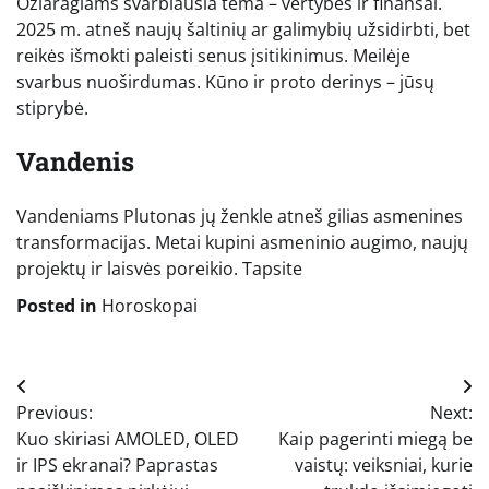
Ožiaragiams svarbiausia tema – vertybės ir finansai.
2025 m. atneš naujų šaltinių ar galimybių užsidirbti, bet
reikės išmokti paleisti senus įsitikinimus. Meilėje
svarbus nuoširdumas. Kūno ir proto derinys – jūsų
stiprybė.
Vandenis
Vandeniams Plutonas jų ženkle atneš gilias asmenines
transformacijas. Metai kupini asmeninio augimo, naujų
projektų ir laisvės poreikio. Tapsite
Posted in
Horoskopai
Navigacija
Previous:
Next:
tarp
Kuo skiriasi AMOLED, OLED
Kaip pagerinti miegą be
įrašų
ir IPS ekranai? Paprastas
vaistų: veiksniai, kurie