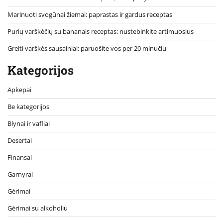
Marinuoti svogūnai žiemai: paprastas ir gardus receptas
Purių varškėčių su bananais receptas: nustebinkite artimuosius
Greiti varškės sausainiai: paruošite vos per 20 minučių
Kategorijos
Apkepai
Be kategorijos
Blynai ir vafliai
Desertai
Finansai
Garnyrai
Gėrimai
Gėrimai su alkoholiu