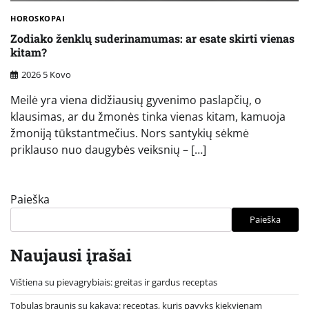
HOROSKOPAI
Zodiako ženklų suderinamumas: ar esate skirti vienas
kitam?
2026 5 Kovo
Meilė yra viena didžiausių gyvenimo paslapčių, o
klausimas, ar du žmonės tinka vienas kitam, kamuoja
žmoniją tūkstantmečius. Nors santykių sėkmė
priklauso nuo daugybės veiksnių – […]
Paieška
Paieška
Naujausi įrašai
Vištiena su pievagrybiais: greitas ir gardus receptas
Tobulas braunis su kakava: receptas, kuris pavyks kiekvienam