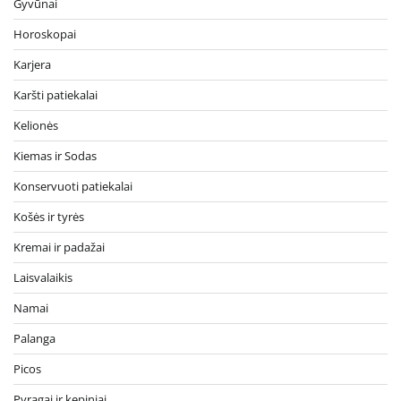
Gyvūnai
Horoskopai
Karjera
Karšti patiekalai
Kelionės
Kiemas ir Sodas
Konservuoti patiekalai
Košės ir tyrės
Kremai ir padažai
Laisvalaikis
Namai
Palanga
Picos
Pyragai ir kepiniai