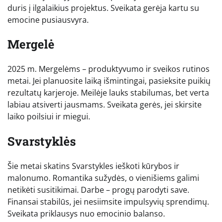
duris į ilgalaikius projektus. Sveikata gerėja kartu su
emocine pusiausvyra.
Mergelė
2025 m. Mergelėms – produktyvumo ir sveikos rutinos
metai. Jei planuosite laiką išmintingai, pasieksite puikių
rezultatų karjeroje. Meilėje lauks stabilumas, bet verta
labiau atsiverti jausmams. Sveikata gerės, jei skirsite
laiko poilsiui ir miegui.
Svarstyklės
Šie metai skatins Svarstykles ieškoti kūrybos ir
malonumo. Romantika sužydės, o vienišiems galimi
netikėti susitikimai. Darbe – progų parodyti save.
Finansai stabilūs, jei nesiimsite impulsyvių sprendimų.
Sveikata priklausys nuo emocinio balanso.