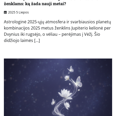
ženklams: ką žada nauji metai?
2025 5 Liepos
Astrologinė 2025-ųjų atmosfera ir svarbiausios planetų
kombinacijos 2025 metus ženklins Jupiterio kelionė per
Dvynius iki rugsėjo, o vėliau – perėjimas į Vėžį. Šio
didžiojo laimės […]