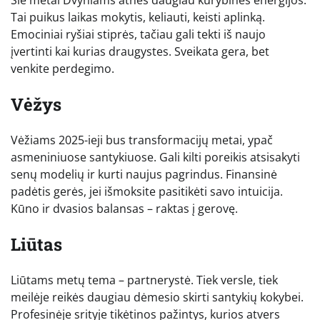
Tai puikus laikas mokytis, keliauti, keisti aplinką.
Emociniai ryšiai stiprės, tačiau gali tekti iš naujo
įvertinti kai kurias draugystes. Sveikata gera, bet
venkite perdegimo.
Vėžys
Vėžiams 2025-ieji bus transformacijų metai, ypač
asmeniniuose santykiuose. Gali kilti poreikis atsisakyti
senų modelių ir kurti naujus pagrindus. Finansinė
padėtis gerės, jei išmoksite pasitikėti savo intuicija.
Kūno ir dvasios balansas – raktas į gerovę.
Liūtas
Liūtams metų tema – partnerystė. Tiek versle, tiek
meilėje reikės daugiau dėmesio skirti santykių kokybei.
Profesinėje srityje tikėtinos pažintys, kurios atvers