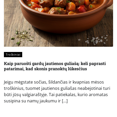
Troškiniai
Kaip paruošti gardų jautienos guliašą: keli paprasti
patarimai, kad skonis pranoktų lūkesčius
Jeigu mėgstate sočias, šildančias ir kvapnias mėsos
troškinius, tuomet jautienos guliašas neabejotinai turi
būti jūsų valgiaraštyje. Tai patiekalas, kurio aromatas
susipina su namų jaukumu ir […]