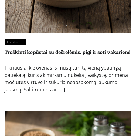
Troškiniai
Troškinti kopūstai su dešrelėmis: pigi ir soti vakarienė
Tikriausiai kiekvienas iš mūsų turi tą vieną ypatingą
patiekalą, kuris akimirksniu nukelia į vaikystę, primena
močiutės virtuvę ir sukuria neapsakomą jaukumo
jausmą. Šalti rudens ar […]