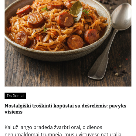
Troškiniai
Nostalgiški troškinti kopūstai su dešrelėmis: pavyks
visiems
Kai už lango pradeda žvarbti orai, o dienos
nenumaldomai trumpėja, mūsų virtuvėse natūraliai