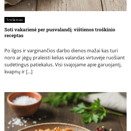
Troškiniai
Soti vakarienė per pusvalandį: vištienos troškinio
receptas
Po ilgos ir varginančios darbo dienos mažai kas turi
noro ar jėgų praleisti kelias valandas virtuvėje ruošiant
sudėtingus patiekalus. Visi svajojame apie garuojantį,
kvapnų ir […]