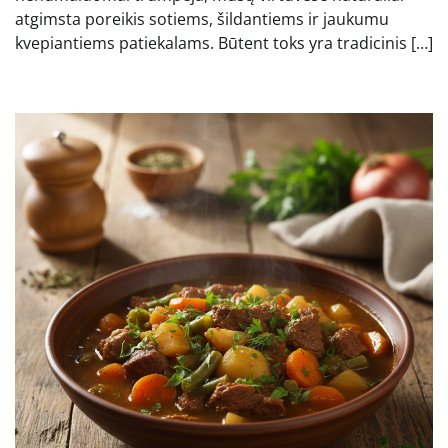
atgimsta poreikis sotiems, šildantiems ir jaukumu
kvepiantiems patiekalams. Būtent toks yra tradicinis […]