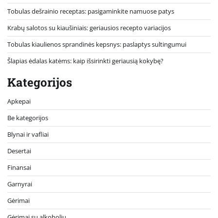
Tobulas dešrainio receptas: pasigaminkite namuose patys
Krabų salotos su kiaušiniais: geriausios recepto variacijos
Tobulas kiaulienos sprandinės kepsnys: paslaptys sultingumui
Šlapias ėdalas katėms: kaip išsirinkti geriausią kokybę?
Kategorijos
Apkepai
Be kategorijos
Blynai ir vafliai
Desertai
Finansai
Garnyrai
Gėrimai
Gėrimai su alkoholiu