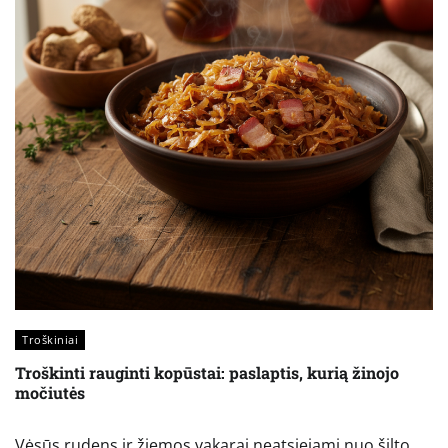
Troškiniai
Troškinti rauginti kopūstai: paslaptis, kurią žinojo
močiutės
Vėsūs rudens ir žiemos vakarai neatsiejami nuo šilto,