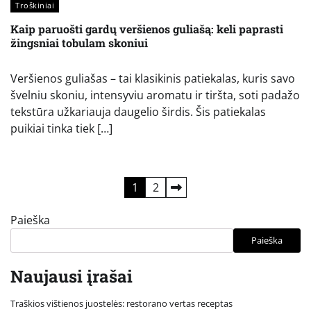
Troškiniai
Kaip paruošti gardų veršienos guliašą: keli paprasti
žingsniai tobulam skoniui
Veršienos guliašas – tai klasikinis patiekalas, kuris savo
švelniu skoniu, intensyviu aromatu ir tiršta, soti padažo
tekstūra užkariauja daugelio širdis. Šis patiekalas
puikiai tinka tiek […]
Įrašų
1
2
puslapiavimas
Paieška
Paieška
Naujausi įrašai
Traškios vištienos juostelės: restorano vertas receptas