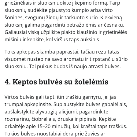
griežinėliais ir sluoksniuokite į kepimo formą. Tarp
sluoksnių sudėkite pjaustyto kumpio arba virto
šoninės, svogūnų žiedų ir tarkuoto sūrio. Kiekvieną
sluoksnį galima pagardinti petražolėmis ar česnaku.
Galiausiai viską užpilkite plakto kiaušinio ir grietinėlės
mišiniu ir kepkite, kol viršus taps auksinis.
Toks apkepas skamba paprastai, tačiau rezultatas
visuomet nustebina savo aromatu ir tirpstančiu sūrio
sluoksniu. Tai puikus būdas iš naujo atrasti bulves.
4. Keptos bulvės su žolelėmis
Virtos bulvės gali tapti itin traškiu garnyru, jei jas
trumpai apkepinsite. Supjaustykite bulves gabalėliais,
apšlakstykite alyvuogių aliejumi, pagardinkite
rozmarinu, čiobreliais, druska ir pipirais. Kepkite
orkaitėje apie 15–20 minučių, kol kraštai taps traškūs.
Tokios bulvės nuostabiai dera prie žuvies ar