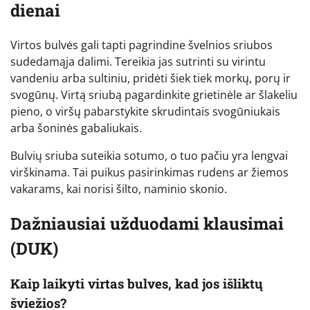
dienai
Virtos bulvės gali tapti pagrindine švelnios sriubos
sudedamąja dalimi. Tereikia jas sutrinti su virintu
vandeniu arba sultiniu, pridėti šiek tiek morkų, porų ir
svogūnų. Virtą sriubą pagardinkite grietinėle ar šlakeliu
pieno, o viršų pabarstykite skrudintais svogūniukais
arba šoninės gabaliukais.
Bulvių sriuba suteikia sotumo, o tuo pačiu yra lengvai
virškinama. Tai puikus pasirinkimas rudens ar žiemos
vakarams, kai norisi šilto, naminio skonio.
Dažniausiai užduodami klausimai
(DUK)
Kaip laikyti virtas bulves, kad jos išliktų
šviežios?