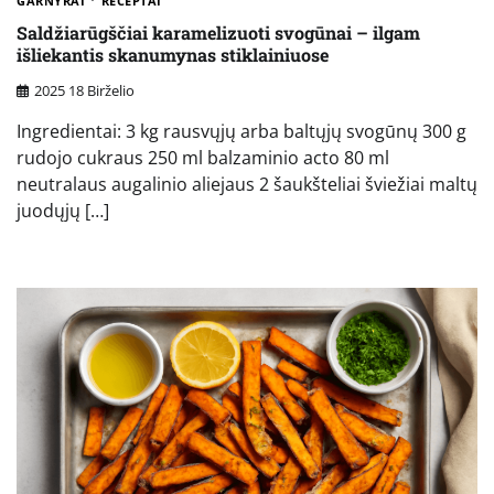
GARNYRAI
RECEPTAI
Saldžiarūgščiai karamelizuoti svogūnai – ilgam
išliekantis skanumynas stiklainiuose
2025 18 Birželio
Ingredientai: 3 kg rausvųjų arba baltųjų svogūnų 300 g
rudojo cukraus 250 ml balzaminio acto 80 ml
neutralaus augalinio aliejaus 2 šaukšteliai šviežiai maltų
juodųjų […]