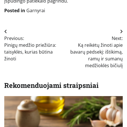
įspūdingo patiekalo pagrindu.
Posted in
Garnyrai
Navigacija
Previous:
Next:
tarp
Pinigų medžio priežiūra:
Ką reikėtų žinoti apie
įrašų
taisyklės, kurias būtina
bavarų pėdsekį: ištikimą,
žinoti
ramų ir sumanų
medžioklės bičiulį
Rekomenduojami straipsniai