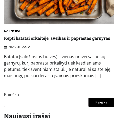
GARNYRAI
Kepti batatai orkaitėje: sveikas ir paprastas garnyras
2025 20 Spalio
Batatai (saldžiosios bulvės) – vienas universaliausių
garnyrų, kurį paprasta pritaikyti tiek kasdieniams
pietums, tiek šventiniam stalui. Jie natūraliai salstelėję,
maistingi, puikiai dera su įvairiais prieskoniais […]
Paieška
Paieška
Naujausi įrašai