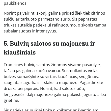
paukštienos.
Norint paįvairinti skonį, galima pridėti šiek tiek citrinos
sulčių ar tarkuoto parmezano sūrio. Šis paprastas
triukas suteikia patiekalui rafinuotumo, o skonis tampa
subalansuotas ir intensyvus.
5. Bulvių salotos su majonezu ir
kiaušiniais
Tradicinės bulvių salotos žinomos visame pasaulyje,
tačiau jas galima ruošti įvairiai. Susmulkintas virtas
bulves sumaišykite su virtais kiaušiniais, svogūnais,
raugintais agurkais ir šlakeliu majonezo. Pagardinkite
druska bei pipirais. Norint, kad salotos būtų
lengvesnės, dalį majonezo galima pakeisti jogurtu arba
grietine.
Šis patiekalas puikiai tinka piknikams ar šventiniam