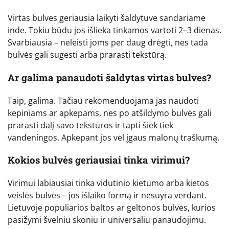
Virtas bulves geriausia laikyti šaldytuve sandariame
inde. Tokiu būdu jos išlieka tinkamos vartoti 2–3 dienas.
Svarbiausia – neleisti joms per daug drėgti, nes tada
bulvės gali sugesti arba prarasti tekstūrą.
Ar galima panaudoti šaldytas virtas bulves?
Taip, galima. Tačiau rekomenduojama jas naudoti
kepiniams ar apkepams, nes po atšildymo bulvės gali
prarasti dalį savo tekstūros ir tapti šiek tiek
vandeningos. Apkepant jos vėl įgaus malonų traškumą.
Kokios bulvės geriausiai tinka virimui?
Virimui labiausiai tinka vidutinio kietumo arba kietos
veislės bulvės – jos išlaiko formą ir nesuyra verdant.
Lietuvoje populiarios baltos ar geltonos bulvės, kurios
pasižymi švelniu skoniu ir universaliu panaudojimu.