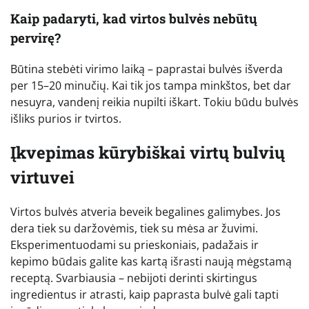
Kaip padaryti, kad virtos bulvės nebūtų
pervirę?
Būtina stebėti virimo laiką – paprastai bulvės išverda
per 15–20 minučių. Kai tik jos tampa minkštos, bet dar
nesuyra, vandenį reikia nupilti iškart. Tokiu būdu bulvės
išliks purios ir tvirtos.
Įkvepimas kūrybiškai virtų bulvių
virtuvei
Virtos bulvės atveria beveik begalines galimybes. Jos
dera tiek su daržovėmis, tiek su mėsa ar žuvimi.
Eksperimentuodami su prieskoniais, padažais ir
kepimo būdais galite kas kartą išrasti naują mėgstamą
receptą. Svarbiausia – nebijoti derinti skirtingus
ingredientus ir atrasti, kaip paprasta bulvė gali tapti