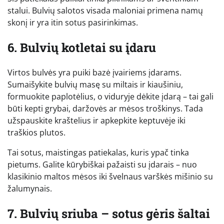
stalui. Bulvių salotos visada maloniai primena namų
skonį ir yra itin sotus pasirinkimas.
6. Bulvių kotletai su įdaru
Virtos bulvės yra puiki bazė įvairiems įdarams.
Sumaišykite bulvių masę su miltais ir kiaušiniu,
formuokite paplotėlius, o viduryje dėkite įdarą – tai gali
būti kepti grybai, daržovės ar mėsos troškinys. Tada
užspauskite kraštelius ir apkepkite keptuvėje iki
traškios plutos.
Tai sotus, maistingas patiekalas, kuris ypač tinka
pietums. Galite kūrybiškai pažaisti su įdarais – nuo
klasikinio maltos mėsos iki švelnaus varškės mišinio su
žalumynais.
7. Bulvių sriuba – sotus gėris šaltai