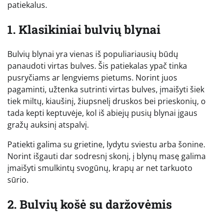
patiekalus.
1. Klasikiniai bulvių blynai
Bulvių blynai yra vienas iš populiariausių būdų
panaudoti virtas bulves. Šis patiekalas ypač tinka
pusryčiams ar lengviems pietums. Norint juos
pagaminti, užtenka sutrinti virtas bulves, įmaišyti šiek
tiek miltų, kiaušinį, žiupsnelį druskos bei prieskonių, o
tada kepti keptuvėje, kol iš abiejų pusių blynai įgaus
gražų auksinį atspalvį.
Patiekti galima su grietine, lydytu sviestu arba šonine.
Norint išgauti dar sodresnį skonį, į blynų masę galima
įmaišyti smulkintų svogūnų, krapų ar net tarkuoto
sūrio.
2. Bulvių košė su daržovėmis