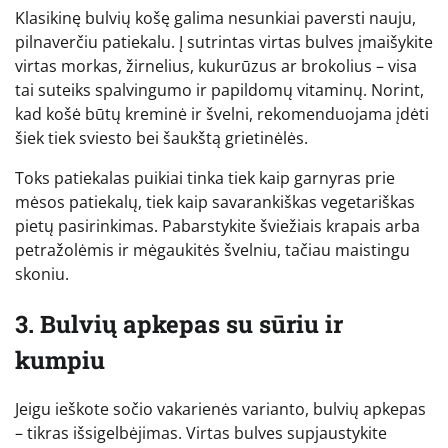
Klasikinę bulvių košę galima nesunkiai paversti nauju,
pilnaverčiu patiekalu. Į sutrintas virtas bulves įmaišykite
virtas morkas, žirnelius, kukurūzus ar brokolius – visa
tai suteiks spalvingumo ir papildomų vitaminų. Norint,
kad košė būtų kreminė ir švelni, rekomenduojama įdėti
šiek tiek sviesto bei šaukštą grietinėlės.
Toks patiekalas puikiai tinka tiek kaip garnyras prie
mėsos patiekalų, tiek kaip savarankiškas vegetariškas
pietų pasirinkimas. Pabarstykite šviežiais krapais arba
petražolėmis ir mėgaukitės švelniu, tačiau maistingu
skoniu.
3. Bulvių apkepas su sūriu ir
kumpiu
Jeigu ieškote sočio vakarienės varianto, bulvių apkepas
– tikras išsigelbėjimas. Virtas bulves supjaustykite