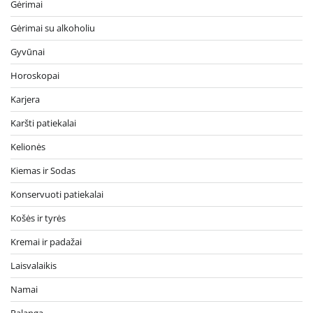
Gėrimai
Gėrimai su alkoholiu
Gyvūnai
Horoskopai
Karjera
Karšti patiekalai
Kelionės
Kiemas ir Sodas
Konservuoti patiekalai
Košės ir tyrės
Kremai ir padažai
Laisvalaikis
Namai
Palanga