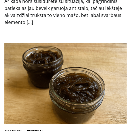
Ar kada nors susidūrėte su situacija, kai pagrindinis
patiekalas jau beveik garuoja ant stalo, tačiau lėkštėje
akivaizdžiai trūksta to vieno mažo, bet labai svarbaus
elemento […]