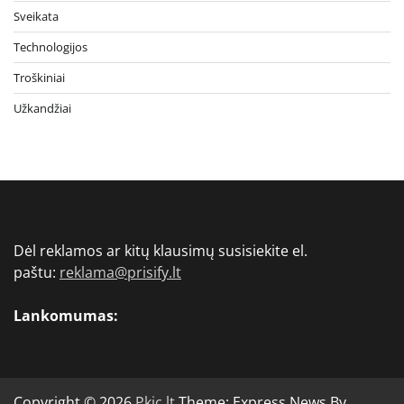
Sveikata
Technologijos
Troškiniai
Užkandžiai
Dėl reklamos ar kitų klausimų susisiekite el.
paštu:
reklama@prisify.lt
Lankomumas:
Copyright © 2026
Pkjc.lt
Theme: Express News By