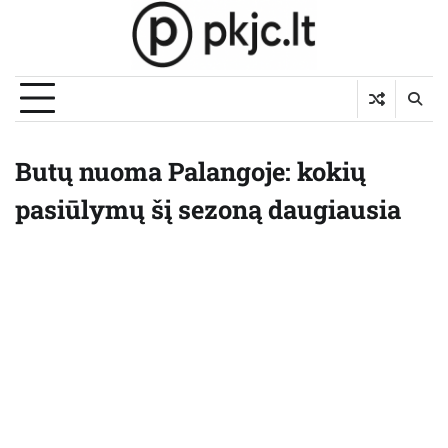
Skip
to
content
Butų nuoma Palangoje: kokių
pasiūlymų šį sezoną daugiausia