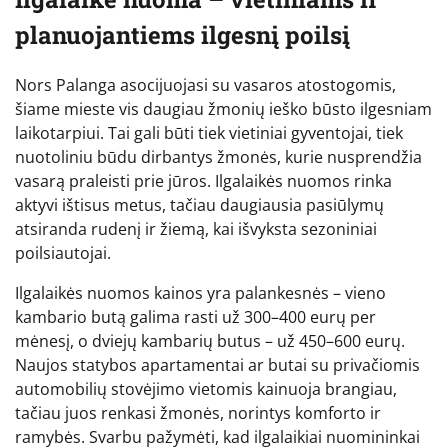
planuojantiems ilgesnį poilsį
Nors Palanga asocijuojasi su vasaros atostogomis,
šiame mieste vis daugiau žmonių ieško būsto ilgesniam
laikotarpiui. Tai gali būti tiek vietiniai gyventojai, tiek
nuotoliniu būdu dirbantys žmonės, kurie nusprendžia
vasarą praleisti prie jūros. Ilgalaikės nuomos rinka
aktyvi ištisus metus, tačiau daugiausia pasiūlymų
atsiranda rudenį ir žiemą, kai išvyksta sezoniniai
poilsiautojai.
Ilgalaikės nuomos kainos yra palankesnės – vieno
kambario butą galima rasti už 300–400 eurų per
mėnesį, o dviejų kambarių butus – už 450–600 eurų.
Naujos statybos apartamentai ar butai su privačiomis
automobilių stovėjimo vietomis kainuoja brangiau,
tačiau juos renkasi žmonės, norintys komforto ir
ramybės. Svarbu pažymėti, kad ilgalaikiai nuomininkai