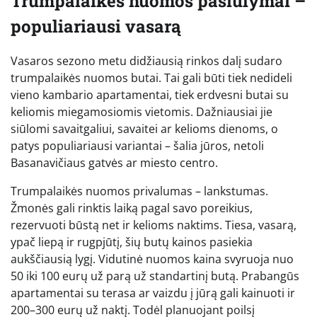
Trumpalaikės nuomos pasiūlymai –
populiariausi vasarą
Vasaros sezono metu didžiausią rinkos dalį sudaro
trumpalaikės nuomos butai. Tai gali būti tiek nedideli
vieno kambario apartamentai, tiek erdvesni butai su
keliomis miegamosiomis vietomis. Dažniausiai jie
siūlomi savaitgaliui, savaitei ar kelioms dienoms, o
patys populiariausi variantai – šalia jūros, netoli
Basanavičiaus gatvės ar miesto centro.
Trumpalaikės nuomos privalumas – lankstumas.
Žmonės gali rinktis laiką pagal savo poreikius,
rezervuoti būstą net ir kelioms naktims. Tiesa, vasarą,
ypač liepą ir rugpjūtį, šių butų kainos pasiekia
aukščiausią lygį. Vidutinė nuomos kaina svyruoja nuo
50 iki 100 eurų už parą už standartinį butą. Prabangūs
apartamentai su terasa ar vaizdu į jūrą gali kainuoti ir
200–300 eurų už naktį. Todėl planuojant poilsį