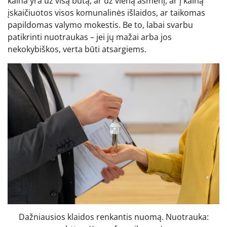
kaina yra už visą butą, ar už vieną asmenį, ar į kainą
įskaičiuotos visos komunalinės išlaidos, ar taikomas
papildomas valymo mokestis. Be to, labai svarbu
patikrinti nuotraukas – jei jų mažai arba jos
nekokybiškos, verta būti atsargiems.
Dažniausios klaidos renkantis nuomą. Nuotrauka: