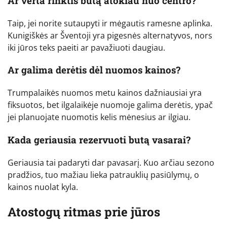
Ar verta rinktis butą atokiau nuo centro?
Taip, jei norite sutaupyti ir mėgautis ramesne aplinka.
Kunigiškės ar Šventoji yra pigesnės alternatyvos, nors
iki jūros teks paeiti ar pavažiuoti daugiau.
Ar galima derėtis dėl nuomos kainos?
Trumpalaikės nuomos metu kainos dažniausiai yra
fiksuotos, bet ilgalaikėje nuomoje galima derėtis, ypač
jei planuojate nuomotis kelis mėnesius ar ilgiau.
Kada geriausia rezervuoti butą vasarai?
Geriausia tai padaryti dar pavasarį. Kuo arčiau sezono
pradžios, tuo mažiau lieka patrauklių pasiūlymų, o
kainos nuolat kyla.
Atostogų ritmas prie jūros