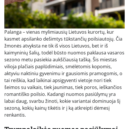
Palanga – vienas mylimiausių Lietuvos kurortų, kur
kasmet apsilanko dešimtys tūkstančių poilsiautojų. Čia
žmonės atvyksta ne tik iš visos Lietuvos, bet ir iš
kaimyninių šalių, todėl būsto nuomos paklausa vasaros
sezono metu pasiekia aukščiausią tašką. Šis miestas
vilioja plačiais paplūdimiais, smėlėtomis kopomis,
aktyviu naktiniu gyvenimu ir gausiomis pramogomis, o
tai reiškia, kad laikinai apsigyventi vietoje nori tiek
šeimos su vaikais, tiek jaunimas, tiek poros, ieškančios
romantiško poilsio. Kadangi nuomos pasiūlymų yra
labai daug, svarbu žinoti, kokie variantai dominuoja šį
sezoną, kokių kainų tikėtis ir į ką atkreipti dėmesį
renkantis.