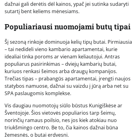
dažnai gali derėtis dėl kainos, ypač jei sutinka sudaryti
sutartį bent keliems mėnesiams.
Populiariausi nuomojami butų tipai
Šį sezoną rinkoje dominuoja kelių tipų butai. Pirmiausia
– tai nedideli vieno kambario apartamentai, kurie
idealiai tinka poroms ar vienam keliautojui. Antras
populiarus pasirinkimas – dviejų kambarių butai,
kuriuos renkasi šeimos arba draugų kompanijos.
Trečias tipas – prabangūs apartamentai, įrengti naujos
statybos namuose, dažnai su vaizdu į jūrą arba net su
SPA paslaugomis komplekse.
Vis daugiau nuomotojų siūlo būstus Kunigiškėse ar
Šventojoje. Šios vietovės populiarios tarp šeimų,
norinčių ramaus poilsio, nes jos kiek atokiau nuo
triukšmingo centro. Be to, čia kainos dažnai būna
žemesnės, o butai erdvesni.