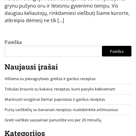
grynu pušyno oru ir lėtesniu gyvenimo tempu. Vis
daugiau keliautojų, rinkdamiesi viešbutį šiame kurorte,
atkreipia dėmesį ne tik […]
Paieška
Paieška
Naujausi įrašai
Vištiena su pievagrybiais: greitas ir gardus receptas
Tobulas braunis su kakava: receptas, kuris pavyks kiekvienam
Marinuoti svogūnai žiemai: paprastas ir gardus receptas
Purių varškėčių su bananais receptas: nustebinkite artimuosius
Greiti varškės sausainiai: paruošite vos per 20 minučių
Kategorijos