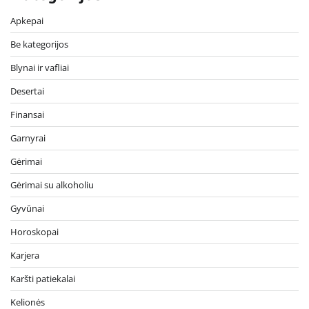
Apkepai
Be kategorijos
Blynai ir vafliai
Desertai
Finansai
Garnyrai
Gėrimai
Gėrimai su alkoholiu
Gyvūnai
Horoskopai
Karjera
Karšti patiekalai
Kelionės