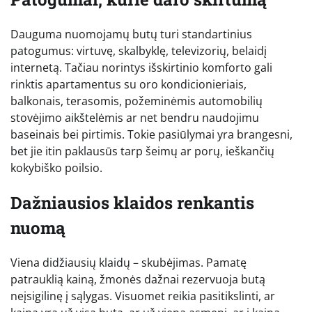
Dauguma nuomojamų butų turi standartinius
patogumus: virtuvę, skalbyklę, televizorių, belaidį
internetą. Tačiau norintys išskirtinio komforto gali
rinktis apartamentus su oro kondicionieriais,
balkonais, terasomis, požeminėmis automobilių
stovėjimo aikštelėmis ar net bendru naudojimu
baseinais bei pirtimis. Tokie pasiūlymai yra brangesni,
bet jie itin paklausūs tarp šeimų ar porų, ieškančių
kokybiško poilsio.
Dažniausios klaidos renkantis
nuomą
Viena didžiausių klaidų – skubėjimas. Pamatę
patrauklią kainą, žmonės dažnai rezervuoja butą
neįsigilinę į sąlygas. Visuomet reikia pasitikslinti, ar