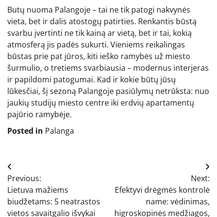
Butų nuoma Palangoje – tai ne tik patogi nakvynės
vieta, bet ir dalis atostogų patirties. Renkantis būstą
svarbu įvertinti ne tik kainą ar vietą, bet ir tai, kokią
atmosferą jis padės sukurti. Vieniems reikalingas
būstas prie pat jūros, kiti ieško ramybės už miesto
šurmulio, o tretiems svarbiausia – modernus interjeras
ir papildomi patogumai. Kad ir kokie būtų jūsų
lūkesčiai, šį sezoną Palangoje pasiūlymų netrūksta: nuo
jaukių studijų miesto centre iki erdvių apartamentų
pajūrio ramybėje.
Posted in
Palanga
Navigacija
Previous:
Next:
tarp
Lietuva mažiems
Efektyvi drėgmės kontrolė
įrašų
biudžetams: 5 neatrastos
name: vėdinimas,
vietos savaitgalio išvykai
higroskopinės medžiagos,