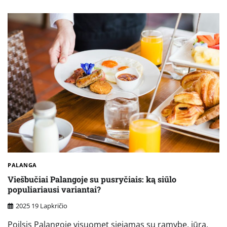
PALANGA
Viešbučiai Palangoje su pusryčiais: ką siūlo
populiariausi variantai?
2025 19 Lapkričio
Poilsis Palangoje visuomet siejamas su ramybe, jūra,