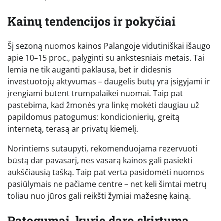
Kainų tendencijos ir pokyčiai
Šį sezoną nuomos kainos Palangoje vidutiniškai išaugo
apie 10–15 proc., palyginti su ankstesniais metais. Tai
lemia ne tik auganti paklausa, bet ir didesnis
investuotojų aktyvumas – daugelis butų yra įsigyjami ir
įrengiami būtent trumpalaikei nuomai. Taip pat
pastebima, kad žmonės yra linkę mokėti daugiau už
papildomus patogumus: kondicionierių, greitą
internetą, terasą ar privatų kiemelį.
Norintiems sutaupyti, rekomenduojama rezervuoti
būstą dar pavasarį, nes vasarą kainos gali pasiekti
aukščiausią tašką. Taip pat verta pasidomėti nuomos
pasiūlymais ne pačiame centre – net keli šimtai metrų
toliau nuo jūros gali reikšti žymiai mažesnę kainą.
Patogumai, kurie daro skirtumą