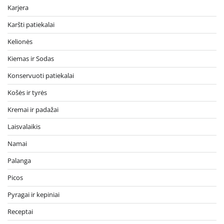
Karjera
Karšti patiekalai
Kelionės
Kiemas ir Sodas
Konservuoti patiekalai
Košės ir tyrės
Kremai ir padažai
Laisvalaikis
Namai
Palanga
Picos
Pyragai ir kepiniai
Receptai