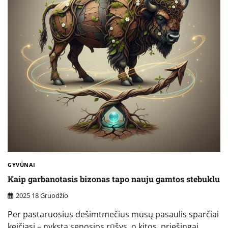
GYVŪNAI
Kaip garbanotasis bizonas tapo nauju gamtos stebuklu
2025 18 Gruodžio
Per pastaruosius dešimtmečius mūsų pasaulis sparčiai
keičiasi – nyksta senosios rūšys, o kitos, priešingai,