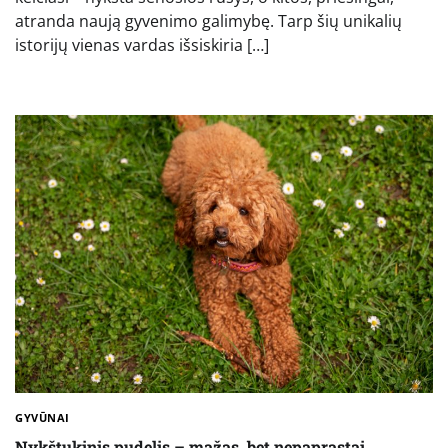
atranda naują gyvenimo galimybę. Tarp šių unikalių
istorijų vienas vardas išsiskiria […]
GYVŪNAI
Nykštukinis pudelis – mažas, bet nepaprastai