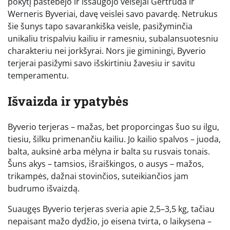
pokytį pastebėjo ir išsaugojo veisėjai Gertruda ir
Werneris Byveriai, davę veislei savo pavardę. Netrukus
šie šunys tapo savarankiška veisle, pasižyminčia
unikaliu trispalviu kailiu ir ramesniu, subalansuotesniu
charakteriu nei jorkšyrai. Nors jie giminingi, Byverio
terjerai pasižymi savo išskirtiniu žavesiu ir savitu
temperamentu.
Išvaizda ir ypatybės
Byverio terjeras – mažas, bet proporcingas šuo su ilgu,
tiesiu, šilku primenančiu kailiu. Jo kailio spalvos – juoda,
balta, auksinė arba mėlyna ir balta su rusvais tonais.
Šuns akys – tamsios, išraiškingos, o ausys – mažos,
trikampės, dažnai stovinčios, suteikiančios jam
budrumo išvaizdą.
Suaugęs Byverio terjeras sveria apie 2,5–3,5 kg, tačiau
nepaisant mažo dydžio, jo eisena tvirta, o laikysena –