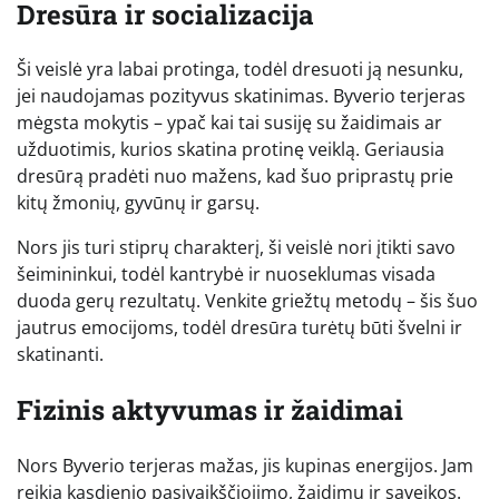
Dresūra ir socializacija
Ši veislė yra labai protinga, todėl dresuoti ją nesunku,
jei naudojamas pozityvus skatinimas. Byverio terjeras
mėgsta mokytis – ypač kai tai susiję su žaidimais ar
užduotimis, kurios skatina protinę veiklą. Geriausia
dresūrą pradėti nuo mažens, kad šuo priprastų prie
kitų žmonių, gyvūnų ir garsų.
Nors jis turi stiprų charakterį, ši veislė nori įtikti savo
šeimininkui, todėl kantrybė ir nuoseklumas visada
duoda gerų rezultatų. Venkite griežtų metodų – šis šuo
jautrus emocijoms, todėl dresūra turėtų būti švelni ir
skatinanti.
Fizinis aktyvumas ir žaidimai
Nors Byverio terjeras mažas, jis kupinas energijos. Jam
reikia kasdienio pasivaikščiojimo, žaidimų ir sąveikos.