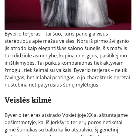
Byverio terjeras – tai šuo, kuris paneigia visus
stereotipus apie mažas veisles. Nors iš pirmo žvilgsnio
jis atrodo kaip elegantiškas salono šunelis, šis mažylis
turi didžiulę asmenybę, kupiną energijos, pasitikėjimo
ir ištikimybės. Tai puikus kompanionas tiek aktyviam
žmogui, tiek šeimai su vaikais. Byverio terjeras – ne tik
žavingas, bet ir labai protingas, o jo charakteris neretai
nustebina net patyrusius šunų mylėtojus.
Veislės kilmė
Byverio terjeras atsirado Vokietijoje XX a. aštuntajame
dešimtmetyje, kai iš Jorkšyro terjerų poros netikėtai
gimė šuniukas su baltu kailio atspalviu. Šį genetinį