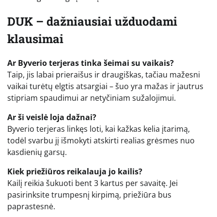
DUK – dažniausiai užduodami
klausimai
Ar Byverio terjeras tinka šeimai su vaikais?
Taip, jis labai prieraišus ir draugiškas, tačiau mažesni
vaikai turėtų elgtis atsargiai – šuo yra mažas ir jautrus
stipriam spaudimui ar netyčiniam sužalojimui.
Ar ši veislė loja dažnai?
Byverio terjeras linkęs loti, kai kažkas kelia įtarimą,
todėl svarbu jį išmokyti atskirti realias grėsmes nuo
kasdienių garsų.
Kiek priežiūros reikalauja jo kailis?
Kailį reikia šukuoti bent 3 kartus per savaitę. Jei
pasirinksite trumpesnį kirpimą, priežiūra bus
paprastesnė.