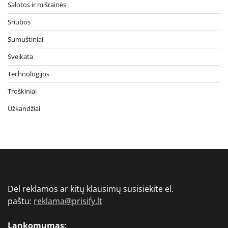
Salotos ir mišrainės
Sriubos
Sumuštiniai
Sveikata
Technologijos
Troškiniai
Užkandžiai
Dėl reklamos ar kitų klausimų susisiekite el.
paštu:
reklama@prisify.lt
Lankomumas: