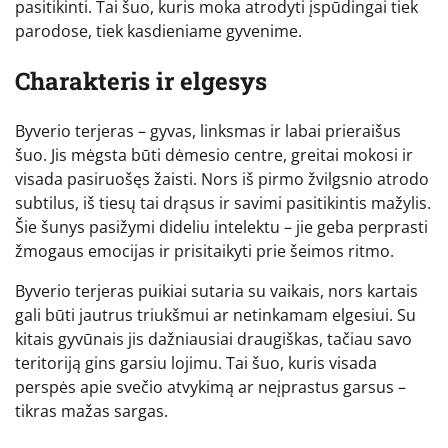
pasitikinti. Tai šuo, kuris moka atrodyti įspūdingai tiek
parodose, tiek kasdieniame gyvenime.
Charakteris ir elgesys
Byverio terjeras – gyvas, linksmas ir labai prieraišus
šuo. Jis mėgsta būti dėmesio centre, greitai mokosi ir
visada pasiruošęs žaisti. Nors iš pirmo žvilgsnio atrodo
subtilus, iš tiesų tai drąsus ir savimi pasitikintis mažylis.
Šie šunys pasižymi dideliu intelektu – jie geba perprasti
žmogaus emocijas ir prisitaikyti prie šeimos ritmo.
Byverio terjeras puikiai sutaria su vaikais, nors kartais
gali būti jautrus triukšmui ar netinkamam elgesiui. Su
kitais gyvūnais jis dažniausiai draugiškas, tačiau savo
teritoriją gins garsiu lojimu. Tai šuo, kuris visada
perspės apie svečio atvykimą ar neįprastus garsus –
tikras mažas sargas.