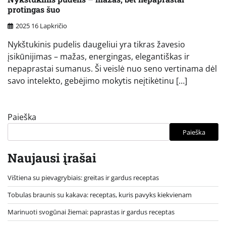
protingas šuo
2025 16 Lapkričio
Nykštukinis pudelis daugeliui yra tikras žavesio
įsikūnijimas – mažas, energingas, elegantiškas ir
nepaprastai sumanus. Ši veislė nuo seno vertinama dėl
savo intelekto, gebėjimo mokytis neįtikėtinu […]
Paieška
Paieška
Naujausi įrašai
Vištiena su pievagrybiais: greitas ir gardus receptas
Tobulas braunis su kakava: receptas, kuris pavyks kiekvienam
Marinuoti svogūnai žiemai: paprastas ir gardus receptas