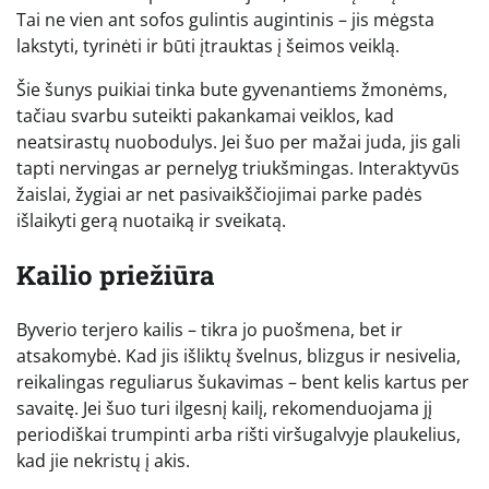
Tai ne vien ant sofos gulintis augintinis – jis mėgsta
lakstyti, tyrinėti ir būti įtrauktas į šeimos veiklą.
Šie šunys puikiai tinka bute gyvenantiems žmonėms,
tačiau svarbu suteikti pakankamai veiklos, kad
neatsirastų nuobodulys. Jei šuo per mažai juda, jis gali
tapti nervingas ar pernelyg triukšmingas. Interaktyvūs
žaislai, žygiai ar net pasivaikščiojimai parke padės
išlaikyti gerą nuotaiką ir sveikatą.
Kailio priežiūra
Byverio terjero kailis – tikra jo puošmena, bet ir
atsakomybė. Kad jis išliktų švelnus, blizgus ir nesivelia,
reikalingas reguliarus šukavimas – bent kelis kartus per
savaitę. Jei šuo turi ilgesnį kailį, rekomenduojama jį
periodiškai trumpinti arba rišti viršugalvyje plaukelius,
kad jie nekristų į akis.