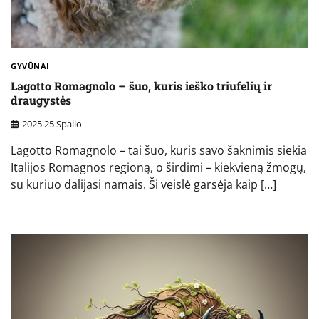
GYVŪNAI
Lagotto Romagnolo – šuo, kuris ieško triufelių ir
draugystės
2025 25 Spalio
Lagotto Romagnolo – tai šuo, kuris savo šaknimis siekia
Italijos Romagnos regioną, o širdimi – kiekvieną žmogų,
su kuriuo dalijasi namais. Ši veislė garsėja kaip […]