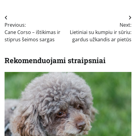
Navigacija
Previous:
Next:
tarp
Cane Corso – ištikimas ir
Lietiniai su kumpiu ir sūriu:
įrašų
stiprus šeimos sargas
gardus užkandis ar pietūs
Rekomenduojami straipsniai