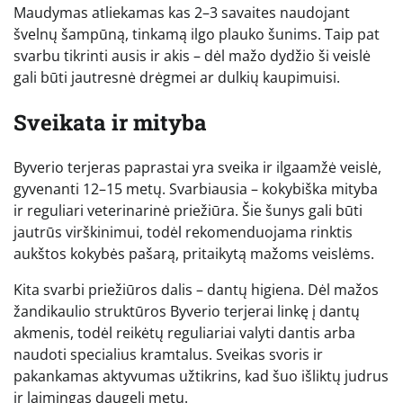
Maudymas atliekamas kas 2–3 savaites naudojant
švelnų šampūną, tinkamą ilgo plauko šunims. Taip pat
svarbu tikrinti ausis ir akis – dėl mažo dydžio ši veislė
gali būti jautresnė drėgmei ar dulkių kaupimuisi.
Sveikata ir mityba
Byverio terjeras paprastai yra sveika ir ilgaamžė veislė,
gyvenanti 12–15 metų. Svarbiausia – kokybiška mityba
ir reguliari veterinarinė priežiūra. Šie šunys gali būti
jautrūs virškinimui, todėl rekomenduojama rinktis
aukštos kokybės pašarą, pritaikytą mažoms veislėms.
Kita svarbi priežiūros dalis – dantų higiena. Dėl mažos
žandikaulio struktūros Byverio terjerai linkę į dantų
akmenis, todėl reikėtų reguliariai valyti dantis arba
naudoti specialius kramtalus. Sveikas svoris ir
pakankamas aktyvumas užtikrins, kad šuo išliktų judrus
ir laimingas daugelį metų.