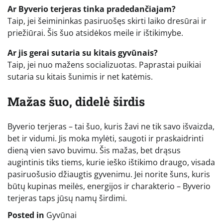
Ar Byverio terjeras tinka pradedančiajam?
Taip, jei šeimininkas pasiruošęs skirti laiko dresūrai ir
priežiūrai. Šis šuo atsidėkos meile ir ištikimybe.
Ar jis gerai sutaria su kitais gyvūnais?
Taip, jei nuo mažens socializuotas. Paprastai puikiai
sutaria su kitais šunimis ir net katėmis.
Mažas šuo, didelė širdis
Byverio terjeras – tai šuo, kuris žavi ne tik savo išvaizda,
bet ir vidumi. Jis moka mylėti, saugoti ir praskaidrinti
dieną vien savo buvimu. Šis mažas, bet drąsus
augintinis tiks tiems, kurie ieško ištikimo draugo, visada
pasiruošusio džiaugtis gyvenimu. Jei norite šuns, kuris
būtų kupinas meilės, energijos ir charakterio – Byverio
terjeras taps jūsų namų širdimi.
Posted in
Gyvūnai