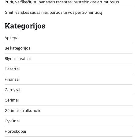
Purių varškėčių su bananais receptas: nustebinkite artimuosius
Greiti varškės sausainiai: paruošite vos per 20 minučių
Kategorijos
Apkepai
Be kategorijos
Blynai ir vafliai
Desertai
Finansai
Garnyrai
Gėrimai
Gėrimai su alkoholiu
Gyvūnai
Horoskopai