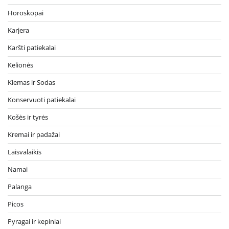
Horoskopai
Karjera
Karšti patiekalai
Kelionės
Kiemas ir Sodas
Konservuoti patiekalai
Košės ir tyrės
Kremai ir padažai
Laisvalaikis
Namai
Palanga
Picos
Pyragai ir kepiniai