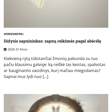
HOROSKOPAI
Didysis sapnininkas: sapnų reikšmės pagal abėcėlę
2026 31 Kovo
Kiekvieną rytą tūkstančiai žmonių pabunda su tuo
pačiu klausimu galvoje: ką reiškė tas keistas, spalvotas
ar bauginantis vaizdinys, kurį mačiau miegodamas?
Sapnai mus lydi nuo […]