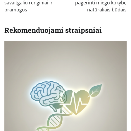
įrašų
savaitgalio renginiai ir
pagerinti miego kokybę
pramogos
natūraliais būdais
Rekomenduojami straipsniai