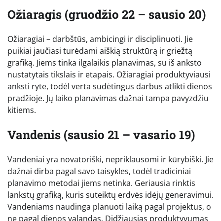
Ožiaragis (gruodžio 22 – sausio 20)
Ožiaragiai – darbštūs, ambicingi ir disciplinuoti. Jie
puikiai jaučiasi turėdami aiškią struktūrą ir griežtą
grafiką. Jiems tinka ilgalaikis planavimas, su iš anksto
nustatytais tikslais ir etapais. Ožiaragiai produktyviausi
anksti ryte, todėl verta sudėtingus darbus atlikti dienos
pradžioje. Jų laiko planavimas dažnai tampa pavyzdžiu
kitiems.
Vandenis (sausio 21 – vasario 19)
Vandeniai yra novatoriški, nepriklausomi ir kūrybiški. Jie
dažnai dirba pagal savo taisykles, todėl tradiciniai
planavimo metodai jiems netinka. Geriausia rinktis
lankstų grafiką, kuris suteiktų erdvės idėjų generavimui.
Vandeniams naudinga planuoti laiką pagal projektus, o
ne pagal dienos valandas. Didžiausias produktyvumas