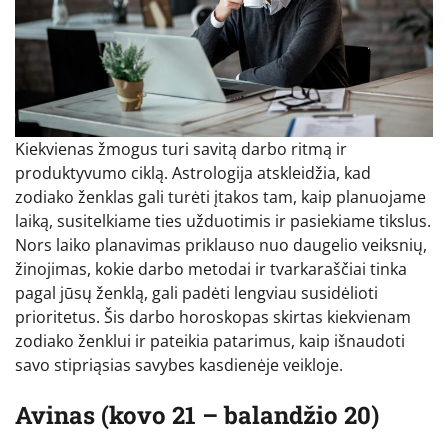
Kiekvienas žmogus turi savitą darbo ritmą ir
produktyvumo ciklą. Astrologija atskleidžia, kad
zodiako ženklas gali turėti įtakos tam, kaip planuojame
laiką, susitelkiame ties užduotimis ir pasiekiame tikslus.
Nors laiko planavimas priklauso nuo daugelio veiksnių,
žinojimas, kokie darbo metodai ir tvarkaraščiai tinka
pagal jūsų ženklą, gali padėti lengviau susidėlioti
prioritetus. Šis darbo horoskopas skirtas kiekvienam
zodiako ženklui ir pateikia patarimus, kaip išnaudoti
savo stipriąsias savybes kasdienėje veikloje.
Avinas (kovo 21 – balandžio 20)