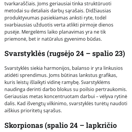
tvarkaraščiais. Joms geriausiai tinka struktūruoti
metodai su detaliais darbų sąrašais. Didžiausias
produktyvumas pasiekiamas anksti ryte, todėl
svarbiausias užduotis verta atlikti pirmoje dienos
pusėje. Mergelėms laiko planavimas yra ne tik
priemonė, bet ir natūralus gyvenimo būdas.
Svarstyklės (rugsėjo 24 – spalio 23)
Svarstyklės siekia harmonijos, balanso ir yra linkusios
atidėti sprendimus. Joms būtinas lankstus grafikas,
kuris leistų išlaikyti vidinę ramybę. Svarstyklėms
naudinga derinti darbo blokus su poilsio pertraukomis.
Geriausias metas koncentruotam darbui – vėlyva rytinė
dalis. Kad išvengtų vilkinimo, svarstyklės turėtų naudoti
aiškius prioritetų sąrašus.
Skorpionas (spalio 24 – lapkričio