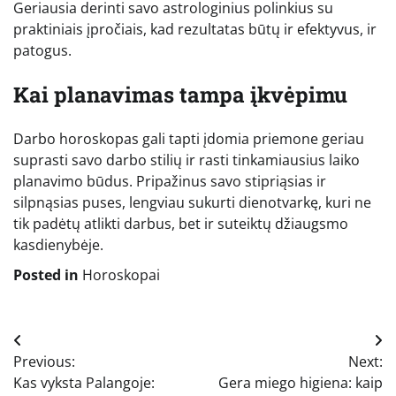
Geriausia derinti savo astrologinius polinkius su
praktiniais įpročiais, kad rezultatas būtų ir efektyvus, ir
patogus.
Kai planavimas tampa įkvėpimu
Darbo horoskopas gali tapti įdomia priemone geriau
suprasti savo darbo stilių ir rasti tinkamiausius laiko
planavimo būdus. Pripažinus savo stipriąsias ir
silpnąsias puses, lengviau sukurti dienotvarkę, kuri ne
tik padėtų atlikti darbus, bet ir suteiktų džiaugsmo
kasdienybėje.
Posted in
Horoskopai
Navigacija
Previous:
Next:
tarp
Kas vyksta Palangoje:
Gera miego higiena: kaip