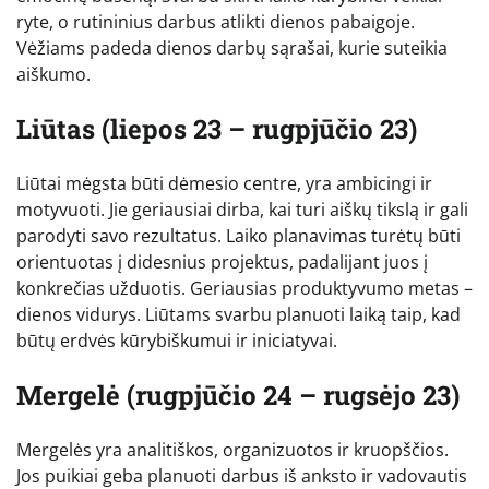
ryte, o rutininius darbus atlikti dienos pabaigoje.
Vėžiams padeda dienos darbų sąrašai, kurie suteikia
aiškumo.
Liūtas (liepos 23 – rugpjūčio 23)
Liūtai mėgsta būti dėmesio centre, yra ambicingi ir
motyvuoti. Jie geriausiai dirba, kai turi aiškų tikslą ir gali
parodyti savo rezultatus. Laiko planavimas turėtų būti
orientuotas į didesnius projektus, padalijant juos į
konkrečias užduotis. Geriausias produktyvumo metas –
dienos vidurys. Liūtams svarbu planuoti laiką taip, kad
būtų erdvės kūrybiškumui ir iniciatyvai.
Mergelė (rugpjūčio 24 – rugsėjo 23)
Mergelės yra analitiškos, organizuotos ir kruopščios.
Jos puikiai geba planuoti darbus iš anksto ir vadovautis