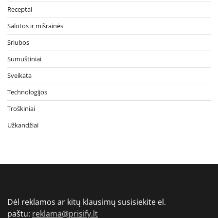
Receptai
Salotos ir mišrainės
Sriubos
Sumuštiniai
Sveikata
Technologijos
Troškiniai
Užkandžiai
Dėl reklamos ar kitų klausimų susisiekite el.
paštu:
reklama@prisify.lt