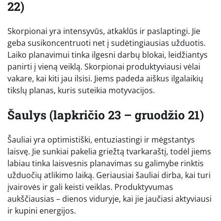
22)
Skorpionai yra intensyvūs, atkaklūs ir paslaptingi. Jie
geba susikoncentruoti net į sudėtingiausias užduotis.
Laiko planavimui tinka ilgesni darbų blokai, leidžiantys
panirti į vieną veiklą. Skorpionai produktyviausi vėlai
vakare, kai kiti jau ilsisi. Jiems padeda aiškus ilgalaikių
tikslų planas, kuris suteikia motyvacijos.
Šaulys (lapkričio 23 – gruodžio 21)
Šauliai yra optimistiški, entuziastingi ir mėgstantys
laisvę. Jie sunkiai pakelia griežtą tvarkaraštį, todėl jiems
labiau tinka laisvesnis planavimas su galimybe rinktis
užduočių atlikimo laiką. Geriausiai šauliai dirba, kai turi
įvairovės ir gali keisti veiklas. Produktyvumas
aukščiausias – dienos viduryje, kai jie jaučiasi aktyviausi
ir kupini energijos.