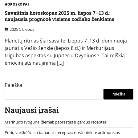
HOROSKOPAI
Savaitinis horoskopas 2025 m. liepos 7–13 d.:
naujausia prognozė visiems zodiako ženklams
2025 5 Liepos
Planetų ritmas šiai savaitei Liepos 7–13 d. dominuoja
jaunatis Vėžio ženkle (liepos 8 d.) ir Merk­urijaus
trigubas aspektas su Jupiteriu Dvyniuose. Tai reiškia
emocinį atsinaujinimą […]
Paieška
Paieška
Naujausi įrašai
Marinuoti svogūnai žiemai: paprastas ir gardus receptas
Purių varškėčių su bananais receptas: nustebinkite artimuosius