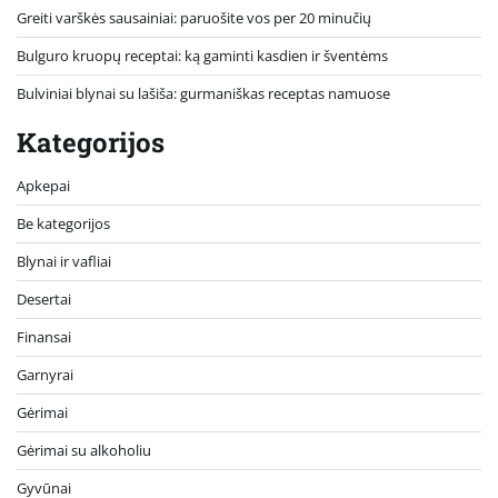
Greiti varškės sausainiai: paruošite vos per 20 minučių
Bulguro kruopų receptai: ką gaminti kasdien ir šventėms
Bulviniai blynai su lašiša: gurmaniškas receptas namuose
Kategorijos
Apkepai
Be kategorijos
Blynai ir vafliai
Desertai
Finansai
Garnyrai
Gėrimai
Gėrimai su alkoholiu
Gyvūnai