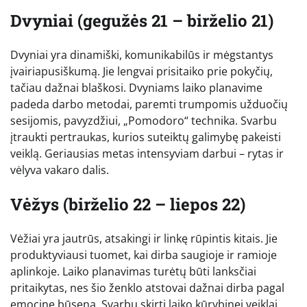
Dvyniai (gegužės 21 – birželio 21)
Dvyniai yra dinamiški, komunikabilūs ir mėgstantys
įvairiapusiškumą. Jie lengvai prisitaiko prie pokyčių,
tačiau dažnai blaškosi. Dvyniams laiko planavime
padeda darbo metodai, paremti trumpomis užduočių
sesijomis, pavyzdžiui, „Pomodoro“ technika. Svarbu
įtraukti pertraukas, kurios suteiktų galimybę pakeisti
veiklą. Geriausias metas intensyviam darbui – rytas ir
vėlyva vakaro dalis.
Vėžys (birželio 22 – liepos 22)
Vėžiai yra jautrūs, atsakingi ir linkę rūpintis kitais. Jie
produktyviausi tuomet, kai dirba saugioje ir ramioje
aplinkoje. Laiko planavimas turėtų būti lanksčiai
pritaikytas, nes šio ženklo atstovai dažnai dirba pagal
emocinę būseną. Svarbu skirti laiko kūrybinei veiklai