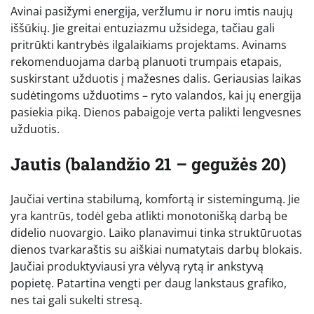
Avinai pasižymi energija, veržlumu ir noru imtis naujų
iššūkių. Jie greitai entuziazmu užsidega, tačiau gali
pritrūkti kantrybės ilgalaikiams projektams. Avinams
rekomenduojama darbą planuoti trumpais etapais,
suskirstant užduotis į mažesnes dalis. Geriausias laikas
sudėtingoms užduotims – ryto valandos, kai jų energija
pasiekia piką. Dienos pabaigoje verta palikti lengvesnes
užduotis.
Jautis (balandžio 21 – gegužės 20)
Jaučiai vertina stabilumą, komfortą ir sistemingumą. Jie
yra kantrūs, todėl geba atlikti monotonišką darbą be
didelio nuovargio. Laiko planavimui tinka struktūruotas
dienos tvarkaraštis su aiškiai numatytais darbų blokais.
Jaučiai produktyviausi yra vėlyvą rytą ir ankstyvą
popietę. Patartina vengti per daug lankstaus grafiko,
nes tai gali sukelti stresą.