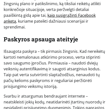
žingsnių plano ir patikslinimo, ką tiksliai reikėtų atlikti
konkrečioje situacijoje, verta peržvelgti detaliai
paaiškintą gidą apie tai,
kaip susigrąžinti Facebook
anketą
, kuriame pateikti dažniausi scenarijai ir
sprendimai.
Paskyros apsauga ateityje
Išsaugota paskyra – tik pirmasis žingsnis. Kad nereikėtų
kartoti nemalonaus atkūrimo proceso, verta stiprinti
savo saugumo įpročius. Pirmiausia – naudoti dviejų
veiksnių autentifikavimą ir saugoti atsarginius kodus.
Taip pat verta sutvirtinti slaptažodžius, nenaudoti tų
pačių kelioms paskyroms ir reguliariai peržiūrėti
prisijungimo veiksmų istoriją.
Svarbu ir atsargumas bendraujant internete –
neatskleisti jokių kodų, neatidarinėti įtartinų nuorodų ir
nesidalinti prisijungimo duomenimis. Tokios paprastos