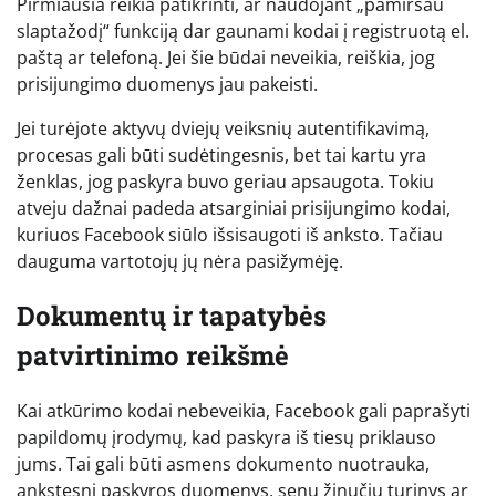
Pirmiausia reikia patikrinti, ar naudojant „pamiršau
slaptažodį“ funkciją dar gaunami kodai į registruotą el.
paštą ar telefoną. Jei šie būdai neveikia, reiškia, jog
prisijungimo duomenys jau pakeisti.
Jei turėjote aktyvų dviejų veiksnių autentifikavimą,
procesas gali būti sudėtingesnis, bet tai kartu yra
ženklas, jog paskyra buvo geriau apsaugota. Tokiu
atveju dažnai padeda atsarginiai prisijungimo kodai,
kuriuos Facebook siūlo išsisaugoti iš anksto. Tačiau
dauguma vartotojų jų nėra pasižymėję.
Dokumentų ir tapatybės
patvirtinimo reikšmė
Kai atkūrimo kodai nebeveikia, Facebook gali paprašyti
papildomų įrodymų, kad paskyra iš tiesų priklauso
jums. Tai gali būti asmens dokumento nuotrauka,
ankstesni paskyros duomenys, senų žinučių turinys ar