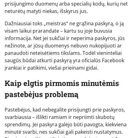
prisijungimo duomenų arba specialių kodų, kurių net
neturėtų matyti niekas, išskyrus jus.
Dažniausiai toks „meistras“ ne grąžina paskyrą, o ją
visam laikui prarandate – kartu su joje buvusia
informacija. Net jei sukčiai ir neperima paskyros, jūs
nežinote, ar jūsų duomenys nebuvo nukopijuoti ar
panaudoti neteisėtiems tikslams. Todėl vieninteliai
saugūs būdai atkurti paskyrą yra oficialūs Facebook
įrankiai ir patikimi, viešai prieinami gidai.
Kaip elgtis pirmomis minutėmis
pastebėjus problemą
Pastebėjus, kad nebegalite prisijungti prie paskyros,
svarbiausia – išlikti ramiam ir nepriimti skubotų
sprendimų. Jei paskyra galėjo būti pavogta, kiekviena
minutė svarbi, nes sukčiai gali pakeisti nustatymus.