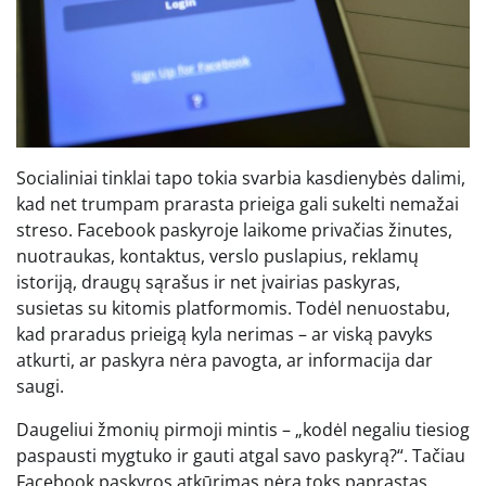
Socialiniai tinklai tapo tokia svarbia kasdienybės dalimi,
kad net trumpam prarasta prieiga gali sukelti nemažai
streso. Facebook paskyroje laikome privačias žinutes,
nuotraukas, kontaktus, verslo puslapius, reklamų
istoriją, draugų sąrašus ir net įvairias paskyras,
susietas su kitomis platformomis. Todėl nenuostabu,
kad praradus prieigą kyla nerimas – ar viską pavyks
atkurti, ar paskyra nėra pavogta, ar informacija dar
saugi.
Daugeliui žmonių pirmoji mintis – „kodėl negaliu tiesiog
paspausti mygtuko ir gauti atgal savo paskyrą?“. Tačiau
Facebook paskyros atkūrimas nėra toks paprastas.