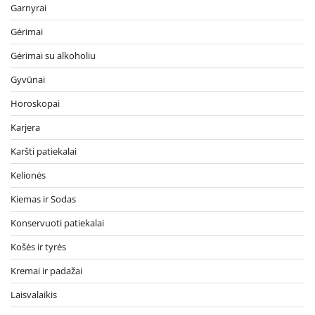
Garnyrai
Gėrimai
Gėrimai su alkoholiu
Gyvūnai
Horoskopai
Karjera
Karšti patiekalai
Kelionės
Kiemas ir Sodas
Konservuoti patiekalai
Košės ir tyrės
Kremai ir padažai
Laisvalaikis