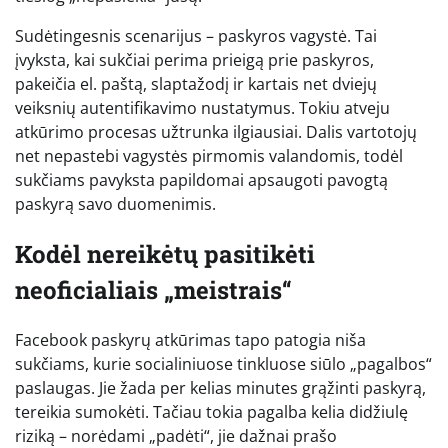
Sudėtingesnis scenarijus – paskyros vagystė. Tai
įvyksta, kai sukčiai perima prieigą prie paskyros,
pakeičia el. paštą, slaptažodį ir kartais net dviejų
veiksnių autentifikavimo nustatymus. Tokiu atveju
atkūrimo procesas užtrunka ilgiausiai. Dalis vartotojų
net nepastebi vagystės pirmomis valandomis, todėl
sukčiams pavyksta papildomai apsaugoti pavogtą
paskyrą savo duomenimis.
Kodėl nereikėtų pasitikėti
neoficialiais „meistrais“
Facebook paskyrų atkūrimas tapo patogia niša
sukčiams, kurie socialiniuose tinkluose siūlo „pagalbos“
paslaugas. Jie žada per kelias minutes grąžinti paskyrą,
tereikia sumokėti. Tačiau tokia pagalba kelia didžiulę
riziką – norėdami „padėti“, jie dažnai prašo