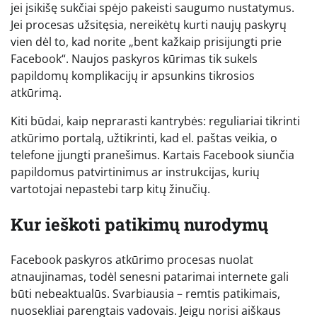
jei įsikišę sukčiai spėjo pakeisti saugumo nustatymus.
Jei procesas užsitęsia, nereikėtų kurti naujų paskyrų
vien dėl to, kad norite „bent kažkaip prisijungti prie
Facebook“. Naujos paskyros kūrimas tik sukels
papildomų komplikacijų ir apsunkins tikrosios
atkūrimą.
Kiti būdai, kaip neprarasti kantrybės: reguliariai tikrinti
atkūrimo portalą, užtikrinti, kad el. paštas veikia, o
telefone įjungti pranešimus. Kartais Facebook siunčia
papildomus patvirtinimus ar instrukcijas, kurių
vartotojai nepastebi tarp kitų žinučių.
Kur ieškoti patikimų nurodymų
Facebook paskyros atkūrimo procesas nuolat
atnaujinamas, todėl senesni patarimai internete gali
būti nebeaktualūs. Svarbiausia – remtis patikimais,
nuosekliai parengtais vadovais. Jeigu norisi aiškaus