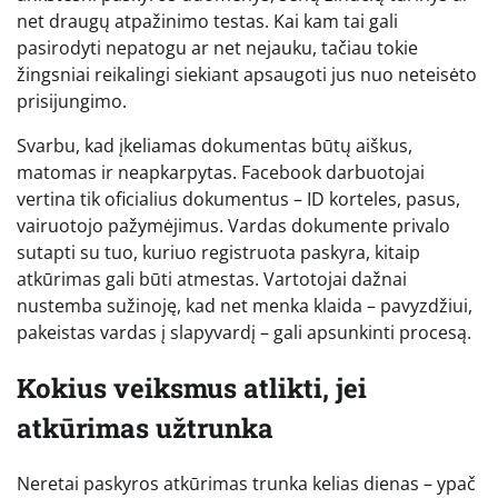
net draugų atpažinimo testas. Kai kam tai gali
pasirodyti nepatogu ar net nejauku, tačiau tokie
žingsniai reikalingi siekiant apsaugoti jus nuo neteisėto
prisijungimo.
Svarbu, kad įkeliamas dokumentas būtų aiškus,
matomas ir neapkarpytas. Facebook darbuotojai
vertina tik oficialius dokumentus – ID korteles, pasus,
vairuotojo pažymėjimus. Vardas dokumente privalo
sutapti su tuo, kuriuo registruota paskyra, kitaip
atkūrimas gali būti atmestas. Vartotojai dažnai
nustemba sužinoję, kad net menka klaida – pavyzdžiui,
pakeistas vardas į slapyvardį – gali apsunkinti procesą.
Kokius veiksmus atlikti, jei
atkūrimas užtrunka
Neretai paskyros atkūrimas trunka kelias dienas – ypač