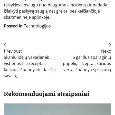
taisyklės apsaugo nuo daugumos incidentų ir padeda
išlaikyti paskyrą saugią net greitai besikeičiančioje
skaitmeninėje aplinkoje.
Posted in
Technologijos
Navigacija
Previous:
Next:
tarp
Skanių idėjų vakarienei:
5 gardūs šparaginių
įrašų
vištienos filė receptai,
pupelių receptai, kuriuos
kuriuos išbandysite dar šią
verta išbandyti šį sezoną
savaitę
Rekomenduojami straipsniai