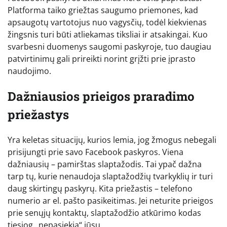
Platforma taiko griežtas saugumo priemones, kad
apsaugotų vartotojus nuo vagysčių, todėl kiekvienas
žingsnis turi būti atliekamas tiksliai ir atsakingai. Kuo
svarbesni duomenys saugomi paskyroje, tuo daugiau
patvirtinimų gali prireikti norint grįžti prie įprasto
naudojimo.
Dažniausios prieigos praradimo
priežastys
Yra keletas situacijų, kurios lemia, jog žmogus nebegali
prisijungti prie savo Facebook paskyros. Viena
dažniausių – pamirštas slaptažodis. Tai ypač dažna
tarp tų, kurie nenaudoja slaptažodžių tvarkyklių ir turi
daug skirtingų paskyrų. Kita priežastis – telefono
numerio ar el. pašto pasikeitimas. Jei neturite prieigos
prie senųjų kontaktų, slaptažodžio atkūrimo kodas
tiesiog „nepasiekia“ jūsų.