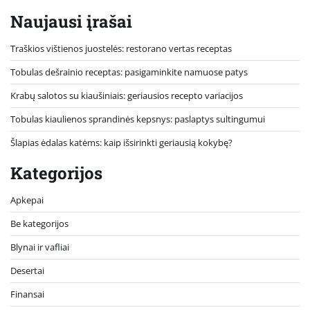
Naujausi įrašai
Traškios vištienos juostelės: restorano vertas receptas
Tobulas dešrainio receptas: pasigaminkite namuose patys
Krabų salotos su kiaušiniais: geriausios recepto variacijos
Tobulas kiaulienos sprandinės kepsnys: paslaptys sultingumui
Šlapias ėdalas katėms: kaip išsirinkti geriausią kokybę?
Kategorijos
Apkepai
Be kategorijos
Blynai ir vafliai
Desertai
Finansai