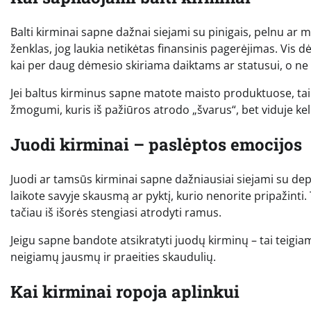
Balti kirminai sapne dažnai siejami su pinigais, pelnu ar mat
ženklas, jog laukia netikėtas finansinis pagerėjimas. Vis dėl
kai per daug dėmesio skiriama daiktams ar statusui, o ne
Jei baltus kirminus sapne matote maisto produktuose, tai g
žmogumi, kuris iš pažiūros atrodo „švarus“, bet viduje kel
Juodi kirminai – paslėptos emocijos
Juodi ar tamsūs kirminai sapne dažniausiai siejami su depr
laikote savyje skausmą ar pyktį, kurio nenorite pripažinti
tačiau iš išorės stengiasi atrodyti ramus.
Jeigu sapne bandote atsikratyti juodų kirminų – tai teigi
neigiamų jausmų ir praeities skaudulių.
Kai kirminai ropoja aplinkui