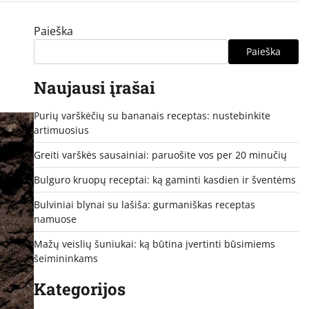
Paieška
Paieška
Naujausi įrašai
Purių varškėčių su bananais receptas: nustebinkite
artimuosius
Greiti varškės sausainiai: paruošite vos per 20 minučių
Bulguro kruopų receptai: ką gaminti kasdien ir šventėms
Bulviniai blynai su lašiša: gurmaniškas receptas
namuose
Mažų veislių šuniukai: ką būtina įvertinti būsimiems
šeimininkams
Kategorijos