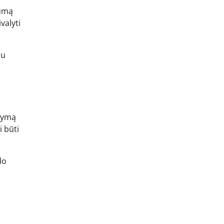
rumą
valyti
ju
ndymą
i būti
do