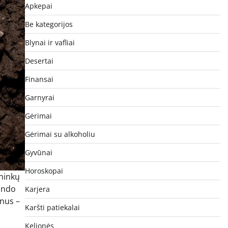
Apkepai
Be kategorijos
Blynai ir vafliai
Desertai
Finansai
Garnyrai
Gėrimai
Gėrimai su alkoholiu
Gyvūnai
Horoskopai
ininkų
bando
Karjera
inus –
Karšti patiekalai
Kelionės