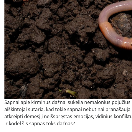
Sapnai apie kirminus dažnai sukelia nemalonius pojūčius –
aiškintojai sutaria, kad tokie sapnai nebūtinai pranašauj
atkreipti dėmesį į neišspręstas emocijas, vidinius konflikt
ir kodėl šis sapnas toks dažnas?