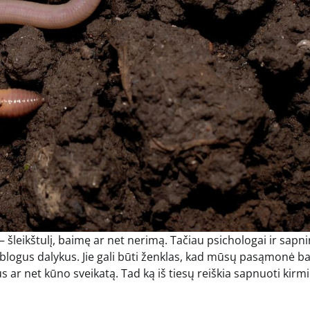
 šleikštulį, baimę ar net nerimą. Tačiau psichologai ir sapn
a blogus dalykus. Jie gali būti ženklas, kad mūsų pasąmonė 
us ar net kūno sveikatą. Tad ką iš tiesų reiškia sapnuoti kirm