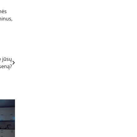
nės
minus,
e jūsų
seną?