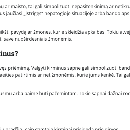
nų ar maisto, tai gali simbolizuoti nepasitenkinimą ar netik
s jaučiasi „įstrigęs“ nepatogioje situacijoje arba bando apsi
reikšti pavydą ar žmones, kurie skleidžia apkalbas. Tokiu atve
pti save nuoširdesniais žmonėmis.
minus?
 savęs priėmimą. Valgyti kirminus sapne gali simbolizuoti ba
raeities patirtimis ar net žmonėmis, kurie jums kenkė. Tai gal
ės jausmu arba baime būti pažemintam. Tokie sapnai dažnai ro
ių pradžią. Kaip gamtoje kirminai prisideda prie dirvos