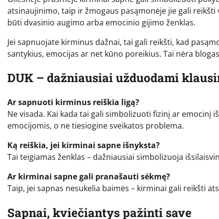
atsinaujinimo, taip ir žmogaus pasąmonėje jie gali reikšti 
būti dvasinio augimo arba emocinio gijimo ženklas.
Jei sapnuojate kirminus dažnai, tai gali reikšti, kad pasą
santykius, emocijas ar net kūno poreikius. Tai nėra blogas 
DUK – dažniausiai užduodami klaus
Ar sapnuoti kirminus reiškia ligą?
Ne visada. Kai kada tai gali simbolizuoti fizinį ar emocinį
emocijomis, o ne tiesiogine sveikatos problema.
Ką reiškia, jei kirminai sapne išnyksta?
Tai teigiamas ženklas – dažniausiai simbolizuoja išsilaisv
Ar kirminai sapne gali pranašauti sėkmę?
Taip, jei sapnas nesukelia baimės – kirminai gali reikšti a
Sapnai, kviečiantys pažinti save