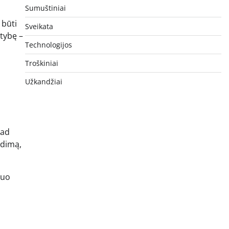
Sumuštiniai
 būti
Sveikata
štybę –
Technologijos
Troškiniai
Užkandžiai
kad
udimą,
nuo