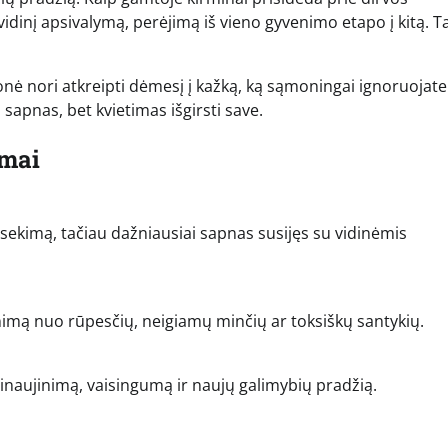
vidinį apsivalymą, perėjimą iš vieno gyvenimo etapo į kitą. Ta
monė nori atkreipti dėmesį į kažką, ką sąmoningai ignoruojate
sapnas, bet kvietimas išgirsti save.
imai
 išsekimą, tačiau dažniausiai sapnas susijęs su vidinėmis
inimą nuo rūpesčių, neigiamų minčių ar toksiškų santykių.
tsinaujinimą, vaisingumą ir naujų galimybių pradžią.