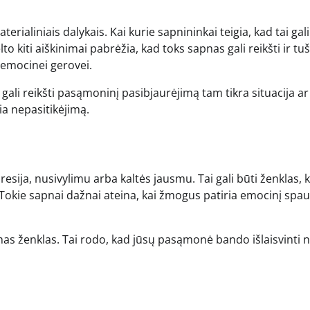
erialiniais dalykais. Kai kurie sapnininkai teigia, kad tai gali
to kiti aiškinimai pabrėžia, kad toks sapnas gali reikšti ir tu
 emocinei gerovei.
ali reikšti pasąmoninį pasibjaurėjimą tam tikra situacija ar
ia nepasitikėjimą.
esija, nusivylimu arba kaltės jausmu. Tai gali būti ženklas, 
. Tokie sapnai dažnai ateina, kai žmogus patiria emocinį spa
amas ženklas. Tai rodo, kad jūsų pasąmonė bando išlaisvinti 