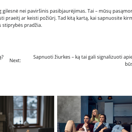
 gilesnė nei paviršinis pasibjaurėjimas. Tai – mūsų pasąmo
i praeitį ar keisti požiūrį. Tad kitą kartą, kai sapnuosite kir
s stiprybės pradžia.
ą?
Sapnuoti žiurkes – ką tai gali signalizuoti api
Next:
bū