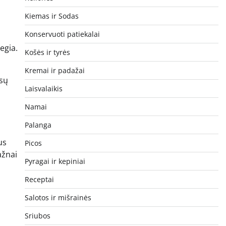
Kiemas ir Sodas
Konservuoti patiekalai
egia.
Košės ir tyrės
Kremai ir padažai
ūsų
Laisvalaikis
Namai
Palanga
us
Picos
ažnai
Pyragai ir kepiniai
Receptai
Salotos ir mišrainės
Sriubos