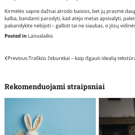
Kirmėlės sapne dažnai atrodo baisios, bet jų prasmė daug
kalba, bandanti parodyti, kad atėjo metas apsivalyti, paleist
pabandykite nebijoti – galbūt tai ne siaubas, o jūsų vidinė
Posted in
Laisvalaikis
Navigacija
Previous:
Traškūs čeburekai – kaip išgauti idealią tekstūr
tarp
įrašų
Rekomenduojami straipsniai