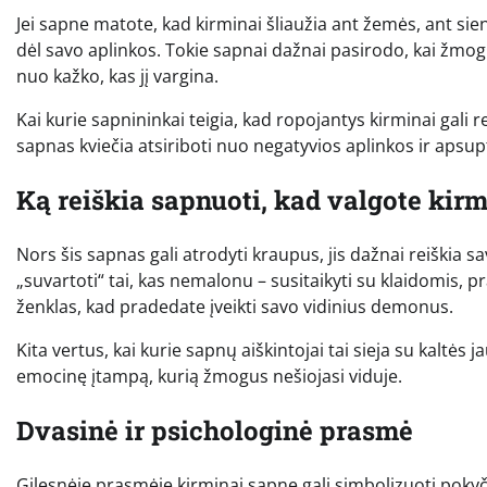
Jei sapne matote, kad kirminai šliaužia ant žemės, ant sie
dėl savo aplinkos. Tokie sapnai dažnai pasirodo, kai žmogu
nuo kažko, kas jį vargina.
Kai kurie sapnininkai teigia, kad ropojantys kirminai gali 
sapnas kviečia atsiriboti nuo negatyvios aplinkos ir apsu
Ką reiškia sapnuoti, kad valgote kir
Nors šis sapnas gali atrodyti kraupus, jis dažnai reiškia
„suvartoti“ tai, kas nemalonu – susitaikyti su klaidomis, p
ženklas, kad pradedate įveikti savo vidinius demonus.
Kita vertus, kai kurie sapnų aiškintojai tai sieja su kalt
emocinę įtampą, kurią žmogus nešiojasi viduje.
Dvasinė ir psichologinė prasmė
Gilesnėje prasmėje kirminai sapne gali simbolizuoti pokyč