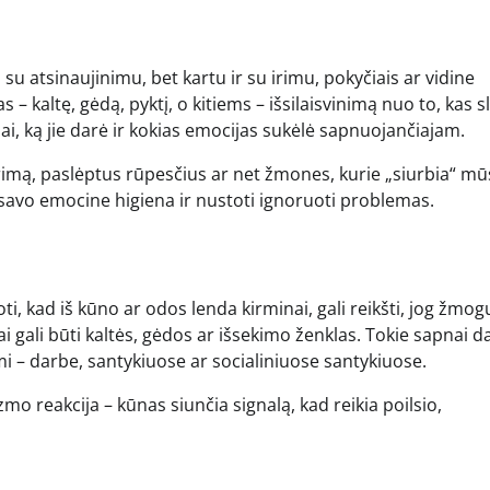
u atsinaujinimu, bet kartu ir su irimu, pokyčiais ar vidine
 – kaltę, gėdą, pyktį, o kitiems – išsilaisvinimą nuo to, kas sl
, ką jie darė ir kokias emocijas sukėlė sapnuojančiajam.
nerimą, paslėptus rūpesčius ar net žmones, kurie „siurbia“ m
i savo emocine higiena ir nustoti ignoruoti problemas.
, kad iš kūno ar odos lenda kirminai, gali reikšti, jog žmog
i gali būti kaltės, gėdos ar išsekimo ženklas. Tokie sapnai d
mi – darbe, santykiuose ar socialiniuose santykiuose.
izmo reakcija – kūnas siunčia signalą, kad reikia poilsio,