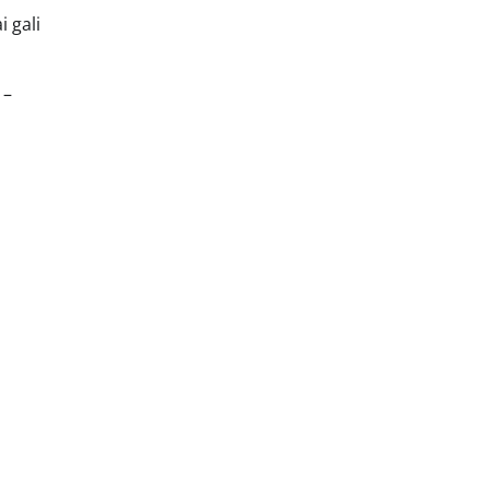
i gali
 –