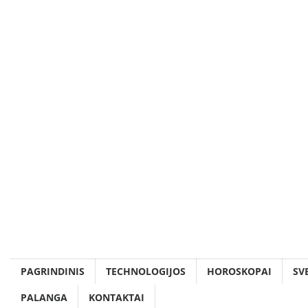
Skip
to
content
PAGRINDINIS
TECHNOLOGIJOS
HOROSKOPAI
SV
PALANGA
KONTAKTAI