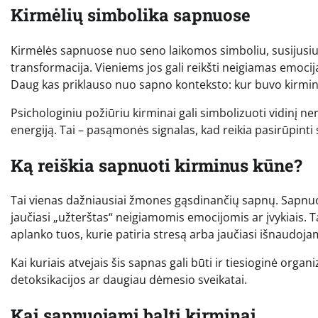
Kirmėlių simbolika sapnuose
Kirmėlės sapnuose nuo seno laikomos simboliu, susijusiu s
transformacija. Vieniems jos gali reikšti neigiamas emocijas
Daug kas priklauso nuo sapno konteksto: kur buvo kirminai
Psichologiniu požiūriu kirminai gali simbolizuoti vidinį 
energiją. Tai – pasąmonės signalas, kad reikia pasirūpint
Ką reiškia sapnuoti kirminus kūne?
Tai vienas dažniausiai žmones gąsdinančių sapnų. Sapnuoti
jaučiasi „užterštas“ neigiamomis emocijomis ar įvykiais. Ta
aplanko tuos, kurie patiria stresą arba jaučiasi išnaudoja
Kai kuriais atvejais šis sapnas gali būti ir tiesioginė organ
detoksikacijos ar daugiau dėmesio sveikatai.
Kai sapnuojami balti kirminai