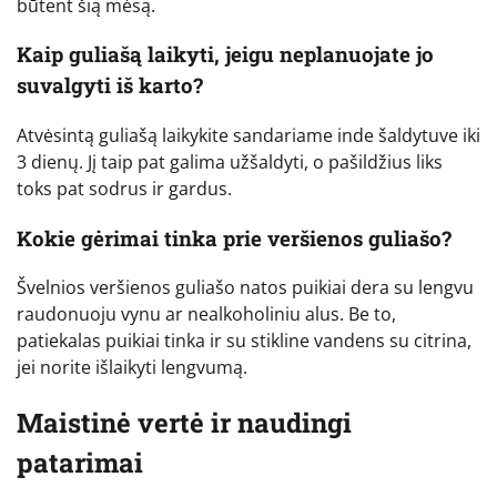
būtent šią mėsą.
Kaip guliašą laikyti, jeigu neplanuojate jo
suvalgyti iš karto?
Atvėsintą guliašą laikykite sandariame inde šaldytuve iki
3 dienų. Jį taip pat galima užšaldyti, o pašildžius liks
toks pat sodrus ir gardus.
Kokie gėrimai tinka prie veršienos guliašo?
Švelnios veršienos guliašo natos puikiai dera su lengvu
raudonuoju vynu ar nealkoholiniu alus. Be to,
patiekalas puikiai tinka ir su stikline vandens su citrina,
jei norite išlaikyti lengvumą.
Maistinė vertė ir naudingi
patarimai