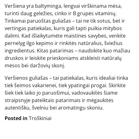
Veršiena yra baltyminga, lengvai virškinama mėsa,
turinti daug geležies, cinko ir B grupės vitaminų.
Tinkamai paruoštas guliašas – tai ne tik sotus, bet ir
vertingas patiekalas, kuris gali tapti puikia mitybos
dalimi. Kad išlaikytumėte maistines savybes, venkite
pernelyg ilgo kepimo ir rinkitės natūralius, šviežius
ingredientus. Kitas patarimas – naudokite kuo mažiau
druskos ir leiskite prieskoniams atskleisti natūralų
mėsos bei daržovių skonį.
Veršienos guliašas – tai patiekalas, kuris idealiai tinka
tiek šeimos vakarienei, tiek ypatingai progai. Skirkite
šiek tiek laiko jo paruošimui, vadovaukitės šiame
straipsnyje pateiktais patarimais ir mėgaukitės
autentišku, švelniu bei aromatingu skoniu.
Posted in
Troškiniai