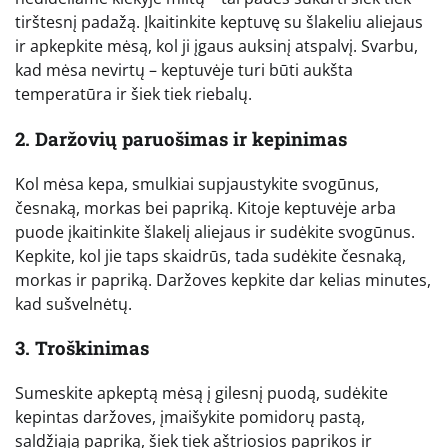
tirštesnį padažą. Įkaitinkite keptuvę su šlakeliu aliejaus
ir apkepkite mėsą, kol ji įgaus auksinį atspalvį. Svarbu,
kad mėsa nevirtų – keptuvėje turi būti aukšta
temperatūra ir šiek tiek riebalų.
2. Daržovių paruošimas ir kepinimas
Kol mėsa kepa, smulkiai supjaustykite svogūnus,
česnaką, morkas bei papriką. Kitoje keptuvėje arba
puode įkaitinkite šlakelį aliejaus ir sudėkite svogūnus.
Kepkite, kol jie taps skaidrūs, tada sudėkite česnaką,
morkas ir papriką. Daržoves kepkite dar kelias minutes,
kad sušvelnėtų.
3. Troškinimas
Sumeskite apkeptą mėsą į gilesnį puodą, sudėkite
kepintas daržoves, įmaišykite pomidorų pastą,
saldžiąją papriką, šiek tiek aštriosios paprikos ir