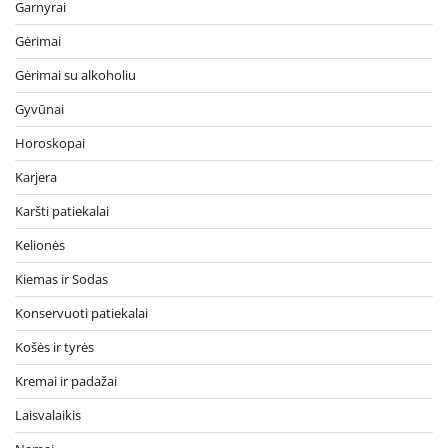
Garnyrai
Gėrimai
Gėrimai su alkoholiu
Gyvūnai
Horoskopai
Karjera
Karšti patiekalai
Kelionės
Kiemas ir Sodas
Konservuoti patiekalai
Košės ir tyrės
Kremai ir padažai
Laisvalaikis