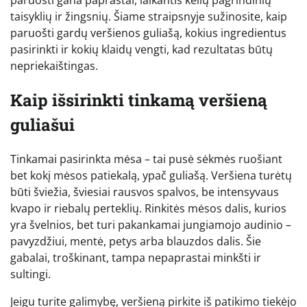
taisyklių ir žingsnių. Šiame straipsnyje sužinosite, kaip
paruošti gardų veršienos guliašą, kokius ingredientus
pasirinkti ir kokių klaidų vengti, kad rezultatas būtų
nepriekaištingas.
Kaip išsirinkti tinkamą veršieną
guliašui
Tinkamai pasirinkta mėsa – tai pusė sėkmės ruošiant
bet kokį mėsos patiekalą, ypač guliašą. Veršiena turėtų
būti šviežia, šviesiai rausvos spalvos, be intensyvaus
kvapo ir riebalų perteklių. Rinkitės mėsos dalis, kurios
yra švelnios, bet turi pakankamai jungiamojo audinio –
pavyzdžiui, mentė, petys arba blauzdos dalis. Šie
gabalai, troškinant, tampa nepaprastai minkšti ir
sultingi.
Jeigu turite galimybę, veršieną pirkite iš patikimo tiekėjo