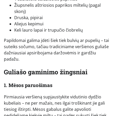
Žiupsnelis aštriosios paprikos miltelių (pagal
skonį)
Druska, pipirai
Aliejus kepimui
Keli lauro lapai ir trupučio čiobrelių
Papildomai galima įdėti šiek tiek bulvių ar pupelių – tai
suteiks sočumo, tačiau tradiciniame veršienos guliaše
dažniausiai apsiribojama daržovėmis ir gardžiu
padažu.
Guliašo gaminimo žingsniai
1. Mėsos paruošimas
Pirmiausia veršieną supjaustykite vidutinio dydžio
kubeliais – ne per mažais, nes ilgai troškinant jie gali
tiesiog ištirpti. Mėsos gabalus galite apvolioti
nedideliame kiekyje miltų – tai padės sukurti šiek tiek