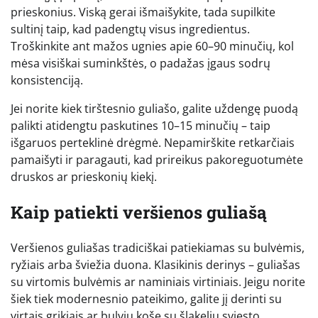
prieskonius. Viską gerai išmaišykite, tada supilkite
sultinį taip, kad padengtų visus ingredientus.
Troškinkite ant mažos ugnies apie 60–90 minučių, kol
mėsa visiškai suminkštės, o padažas įgaus sodrų
konsistenciją.
Jei norite kiek tirštesnio guliašo, galite uždengę puodą
palikti atidengtu paskutines 10–15 minučių – taip
išgaruos perteklinė drėgmė. Nepamirškite retkarčiais
pamaišyti ir paragauti, kad prireikus pakoreguotumėte
druskos ar prieskonių kiekį.
Kaip patiekti veršienos guliašą
Veršienos guliašas tradiciškai patiekiamas su bulvėmis,
ryžiais arba šviežia duona. Klasikinis derinys – guliašas
su virtomis bulvėmis ar naminiais virtiniais. Jeigu norite
šiek tiek modernesnio pateikimo, galite jį derinti su
virtais grikiais ar bulvių koše su šlakeliu sviesto.