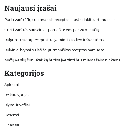
Naujausi įrašai
Purių varškėčių su bananais receptas: nustebinkite artimuosius
Greiti varškės sausainiai: paruošite vos per 20 minučių
Bulguro kruopų receptai: ką gaminti kasdien ir šventėms
Bulviniai blynai su lašiša: gurmaniškas receptas namuose
Mažų veislių šuniukai: ką būtina įvertinti būsimiems šeimininkams
Kategorijos
Apkepai
Be kategorijos
Blynai ir vafliai
Desertai
Finansai