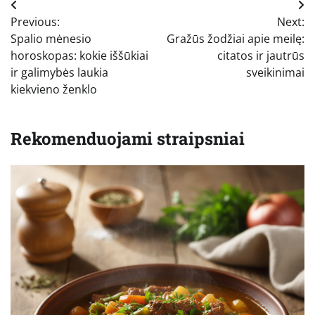
Navigacija
Previous:
Next:
tarp
Spalio mėnesio
Gražūs žodžiai apie meilę:
įrašų
horoskopas: kokie iššūkiai
citatos ir jautrūs
ir galimybės laukia
sveikinimai
kiekvieno ženklo
Rekomenduojami straipsniai