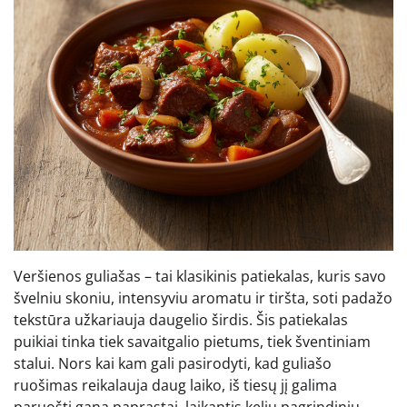
Veršienos guliašas – tai klasikinis patiekalas, kuris savo
švelniu skoniu, intensyviu aromatu ir tiršta, soti padažo
tekstūra užkariauja daugelio širdis. Šis patiekalas
puikiai tinka tiek savaitgalio pietums, tiek šventiniam
stalui. Nors kai kam gali pasirodyti, kad guliašo
ruošimas reikalauja daug laiko, iš tiesų jį galima
paruošti gana paprastai, laikantis kelių pagrindinių