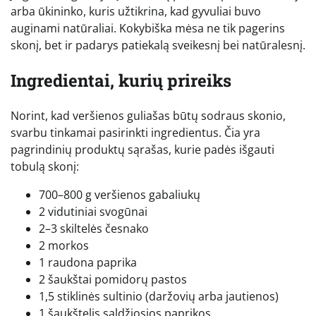
arba ūkininko, kuris užtikrina, kad gyvuliai buvo
auginami natūraliai. Kokybiška mėsa ne tik pagerins
skonį, bet ir padarys patiekalą sveikesnį bei natūralesnį.
Ingredientai, kurių prireiks
Norint, kad veršienos guliašas būtų sodraus skonio,
svarbu tinkamai pasirinkti ingredientus. Čia yra
pagrindinių produktų sąrašas, kurie padės išgauti
tobulą skonį:
700–800 g veršienos gabaliukų
2 vidutiniai svogūnai
2–3 skiltelės česnako
2 morkos
1 raudona paprika
2 šaukštai pomidorų pastos
1,5 stiklinės sultinio (daržovių arba jautienos)
1 šaukštelis saldžiosios paprikos