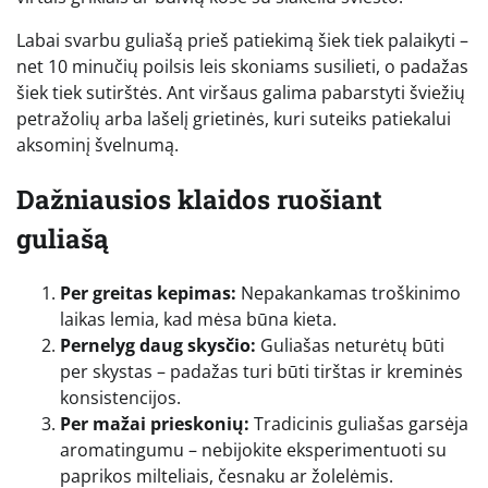
Labai svarbu guliašą prieš patiekimą šiek tiek palaikyti –
net 10 minučių poilsis leis skoniams susilieti, o padažas
šiek tiek sutirštės. Ant viršaus galima pabarstyti šviežių
petražolių arba lašelį grietinės, kuri suteiks patiekalui
aksominį švelnumą.
Dažniausios klaidos ruošiant
guliašą
Per greitas kepimas:
Nepakankamas troškinimo
laikas lemia, kad mėsa būna kieta.
Pernelyg daug skysčio:
Guliašas neturėtų būti
per skystas – padažas turi būti tirštas ir kreminės
konsistencijos.
Per mažai prieskonių:
Tradicinis guliašas garsėja
aromatingumu – nebijokite eksperimentuoti su
paprikos milteliais, česnaku ar žolelėmis.