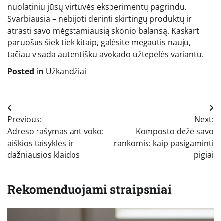
nuolatiniu jūsų virtuvės eksperimentų pagrindu.
Svarbiausia – nebijoti derinti skirtingų produktų ir
atrasti savo mėgstamiausią skonio balansą. Kaskart
paruošus šiek tiek kitaip, galėsite mėgautis nauju,
tačiau visada autentišku avokado užtepėlės variantu.
Posted in
Užkandžiai
Navigacija
Previous:
Next:
tarp
Adreso rašymas ant voko:
Komposto dėžė savo
įrašų
aiškios taisyklės ir
rankomis: kaip pasigaminti
dažniausios klaidos
pigiai
Rekomenduojami straipsniai