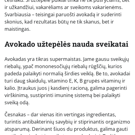
ir užkandžiui, vakarėliams ar sveikoms vakarienėms.
Svarbiausia – teisingai paruošti avokadą ir suderinti
skonius, kad rezultatas būtų ne tik skanus, bet ir
maistingas.
Avokado užtepėlės nauda sveikatai
Avokadas yra tikras supermaistas. Jame gausu sveikųjų
riebalų, ypač mononesočiųjų riebalų rūgščių, kurios
padeda palaikyti normalią širdies veiklą. Be to, avokadai
turi daug skaidulų, vitamino E, K, B grupės vitaminų ir
kalio. Įtraukus juos į kasdienį racioną, galima pagerinti
virškinimą, sustiprinti imuninę sistemą bei palaikyti
sveiką odą.
Česnakas – dar vienas itin vertingas ingredientas,
turintis antibakterinių savybių ir stiprinantis organizmo
atsparumą. Derinant šiuos du produktus, galima gauti