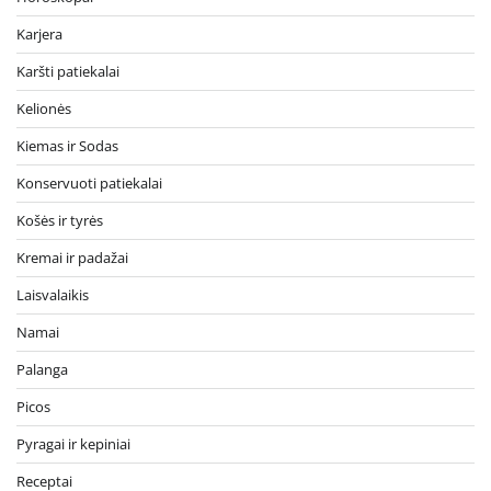
Karjera
Karšti patiekalai
Kelionės
Kiemas ir Sodas
Konservuoti patiekalai
Košės ir tyrės
Kremai ir padažai
Laisvalaikis
Namai
Palanga
Picos
Pyragai ir kepiniai
Receptai