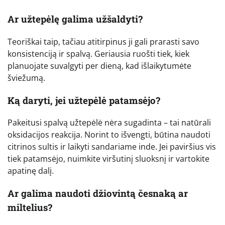
Ar užtepėlę galima užšaldyti?
Teoriškai taip, tačiau atitirpinus ji gali prarasti savo
konsistenciją ir spalvą. Geriausia ruošti tiek, kiek
planuojate suvalgyti per dieną, kad išlaikytumėte
šviežumą.
Ką daryti, jei užtepėlė patamsėjo?
Pakeitusi spalvą užtepėlė nėra sugadinta – tai natūrali
oksidacijos reakcija. Norint to išvengti, būtina naudoti
citrinos sultis ir laikyti sandariame inde. Jei paviršius vis
tiek patamsėjo, nuimkite viršutinį sluoksnį ir vartokite
apatinę dalį.
Ar galima naudoti džiovintą česnaką ar
miltelius?