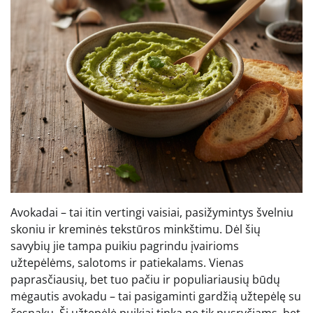
Avokadai – tai itin vertingi vaisiai, pasižymintys švelniu
skoniu ir kreminės tekstūros minkštimu. Dėl šių
savybių jie tampa puikiu pagrindu įvairioms
užtepėlėms, salotoms ir patiekalams. Vienas
paprasčiausių, bet tuo pačiu ir populiariausių būdų
mėgautis avokadu – tai pasigaminti gardžią užtepėlę su
česnaku. Ši užtepėlė puikiai tinka ne tik pusryčiams, bet