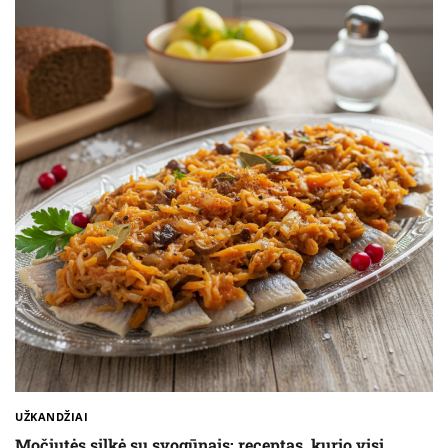
UŽKANDŽIAI
Močiutės silkė su svogūnais: receptas, kurio visi