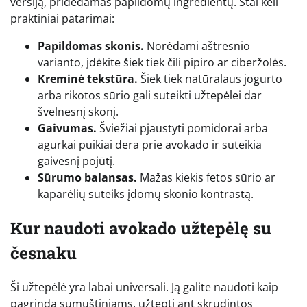
versiją, pridėdamas papildomų ingredientų. Štai keli
praktiniai patarimai:
Papildomas skonis.
Norėdami aštresnio
varianto, įdėkite šiek tiek čili pipiro ar ciberžolės.
Kreminė tekstūra.
Šiek tiek natūralaus jogurto
arba rikotos sūrio gali suteikti užtepėlei dar
švelnesnį skonį.
Gaivumas.
Šviežiai pjaustyti pomidorai arba
agurkai puikiai dera prie avokado ir suteikia
gaivesnį pojūtį.
Sūrumo balansas.
Mažas kiekis fetos sūrio ar
kaparėlių suteiks įdomų skonio kontrastą.
Kur naudoti avokado užtepėlę su
česnaku
Ši užtepėlė yra labai universali. Ją galite naudoti kaip
pagrindą sumuštiniams, užtepti ant skrudintos