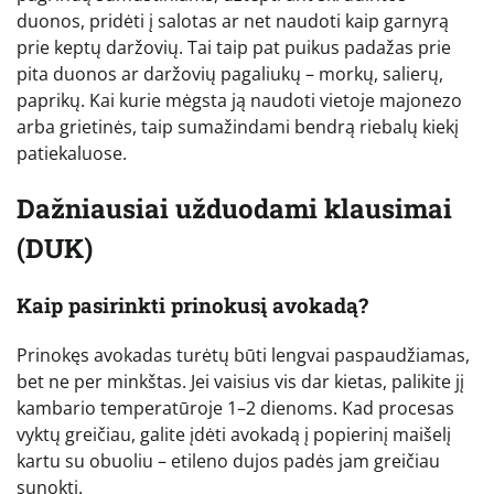
duonos, pridėti į salotas ar net naudoti kaip garnyrą
prie keptų daržovių. Tai taip pat puikus padažas prie
pita duonos ar daržovių pagaliukų – morkų, salierų,
paprikų. Kai kurie mėgsta ją naudoti vietoje majonezo
arba grietinės, taip sumažindami bendrą riebalų kiekį
patiekaluose.
Dažniausiai užduodami klausimai
(DUK)
Kaip pasirinkti prinokusį avokadą?
Prinokęs avokadas turėtų būti lengvai paspaudžiamas,
bet ne per minkštas. Jei vaisius vis dar kietas, palikite jį
kambario temperatūroje 1–2 dienoms. Kad procesas
vyktų greičiau, galite įdėti avokadą į popierinį maišelį
kartu su obuoliu – etileno dujos padės jam greičiau
sunokti.