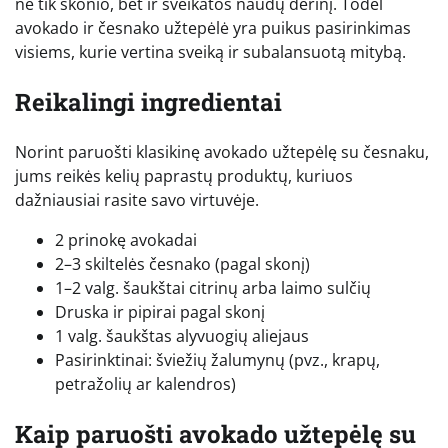
ne tik skonio, bet ir sveikatos naudų derinį. Todėl
avokado ir česnako užtepėlė yra puikus pasirinkimas
visiems, kurie vertina sveiką ir subalansuotą mitybą.
Reikalingi ingredientai
Norint paruošti klasikinę avokado užtepėlę su česnaku,
jums reikės kelių paprastų produktų, kuriuos
dažniausiai rasite savo virtuvėje.
2 prinokę avokadai
2–3 skiltelės česnako (pagal skonį)
1–2 valg. šaukštai citrinų arba laimo sulčių
Druska ir pipirai pagal skonį
1 valg. šaukštas alyvuogių aliejaus
Pasirinktinai: šviežių žalumynų (pvz., krapų,
petražolių ar kalendros)
Kaip paruošti avokado užtepėlę su