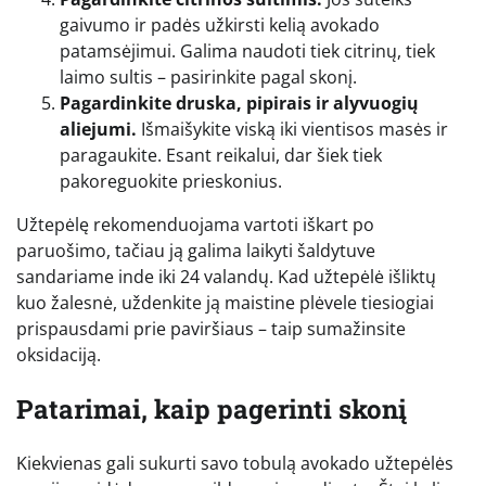
gaivumo ir padės užkirsti kelią avokado
patamsėjimui. Galima naudoti tiek citrinų, tiek
laimo sultis – pasirinkite pagal skonį.
Pagardinkite druska, pipirais ir alyvuogių
aliejumi.
Išmaišykite viską iki vientisos masės ir
paragaukite. Esant reikalui, dar šiek tiek
pakoreguokite prieskonius.
Užtepėlę rekomenduojama vartoti iškart po
paruošimo, tačiau ją galima laikyti šaldytuve
sandariame inde iki 24 valandų. Kad užtepėlė išliktų
kuo žalesnė, uždenkite ją maistine plėvele tiesiogiai
prispausdami prie paviršiaus – taip sumažinsite
oksidaciją.
Patarimai, kaip pagerinti skonį
Kiekvienas gali sukurti savo tobulą avokado užtepėlės