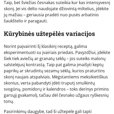
Taip, bet šviežias česnakas suteikia kur kas intensyvesnį
skonį. Jei vis dėlto naudojate džiovintą miltelius, įdėkite
jų mažiau – geriausia pradėti nuo pusės arbatinio
šaukštelio ir paragauti.
Kūrybinės užtepėlės variacijos
Norint paįvairinti šį klasikinį receptą, galima
eksperimentuoti su įvairiais priedais. Pavyzdžiui, įdėkite
šiek tiek aviečių ar granatų sėklų – jos suteiks malonų
salstelėjusį kontrastą. Taip pat galima įmaišyti keptų
paprikų ar skrudintų sezamų sėklų, kurios praturtins
skonį naujais atspalviais. Mėgstantiems meksikietiškus
skonius, verta pabandyti įdėti truputį smulkintų
svogūnų, pomidorų ir kalendros – toks derinys primins
garsųjį gvakamolį, tačiau dėl česnako užgaus ryškesnių
tonų.
Pasirinkimų daugybė, tad ši užtepėlė gali tapti