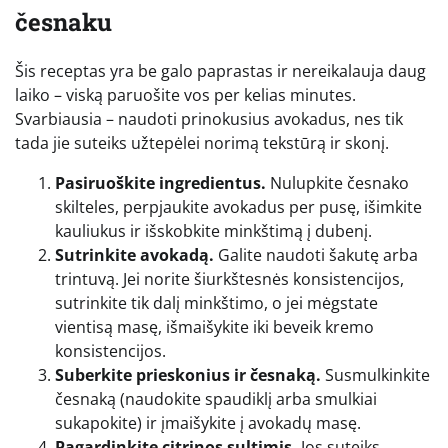
česnaku
Šis receptas yra be galo paprastas ir nereikalauja daug
laiko – viską paruošite vos per kelias minutes.
Svarbiausia – naudoti prinokusius avokadus, nes tik
tada jie suteiks užtepėlei norimą tekstūrą ir skonį.
Pasiruoškite ingredientus.
Nulupkite česnako
skilteles, perpjaukite avokadus per pusę, išimkite
kauliukus ir išskobkite minkštimą į dubenį.
Sutrinkite avokadą.
Galite naudoti šakutę arba
trintuvą. Jei norite šiurkštesnės konsistencijos,
sutrinkite tik dalį minkštimo, o jei mėgstate
vientisą masę, išmaišykite iki beveik kremo
konsistencijos.
Suberkite prieskonius ir česnaką.
Susmulkinkite
česnaką (naudokite spaudiklį arba smulkiai
sukapokite) ir įmaišykite į avokadų masę.
Pagardinkite citrinos sultimis.
Jos suteiks