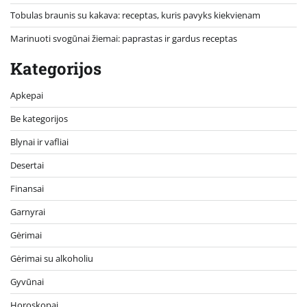
Tobulas braunis su kakava: receptas, kuris pavyks kiekvienam
Marinuoti svogūnai žiemai: paprastas ir gardus receptas
Kategorijos
Apkepai
Be kategorijos
Blynai ir vafliai
Desertai
Finansai
Garnyrai
Gėrimai
Gėrimai su alkoholiu
Gyvūnai
Horoskopai