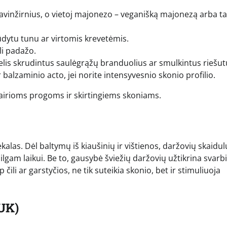
 avinžirnius, o vietoj majonezo – veganišką majonezą arba ta
ūdytu tunu ar virtomis krevetėmis.
ili padažo.
kelis skrudintus saulėgrąžų branduolius ar smulkintus riešut
 balzaminio acto, jei norite intensyvesnio skonio profilio.
 įvairioms progoms ir skirtingiems skoniams.
kalas. Dėl baltymų iš kiaušinių ir vištienos, daržovių skaidul
lgam laikui. Be to, gausybė šviežių daržovių užtikrina svarb
čili ar garstyčios, ne tik suteikia skonio, bet ir stimuliuoja
UK)