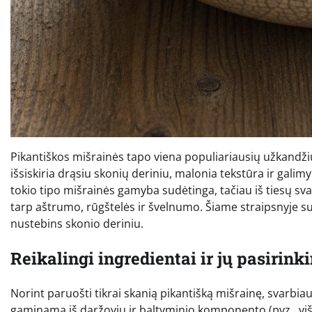
Pikantiškos mišrainės tapo viena populiariausių užkandžių
išsiskiria drąsiu skonių deriniu, malonia tekstūra ir gal
tokio tipo mišrainės gamyba sudėtinga, tačiau iš tiesų sva
tarp aštrumo, rūgštelės ir švelnumo. Šiame straipsnyje suž
nustebins skonio deriniu.
Reikalingi ingredientai ir jų pasirink
Norint paruošti tikrai skanią pikantišką mišrainę, svarbia
gaminama iš daržovių ir baltyminio komponento (pvz., viš