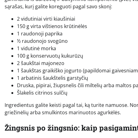
sąrašas, kurį galite koreguoti pagal savo skonį:
2 vidutiniai virti kiaušiniai
150 g virta vištienos krūtinėlės
1 raudonoji paprika
½ raudonojo svogūno
1 vidutinė morka
100 g konservuotų kukurūzų
2 šaukštai majonezo
1 šaukštas graikiško jogurto (papildomai gaivesniam
1 arbatinis šaukštelis garstyčių
Druska, pipirai, žiupsnelis čili miltelių arba maltos p
Šlakelis citrinos sulčių
Ingredientus galite keisti pagal tai, ką turite namuose. N
griežinėlių arba smulkintos marinuotos agurkėlės.
Žingsnis po žingsnio: kaip pasigamin