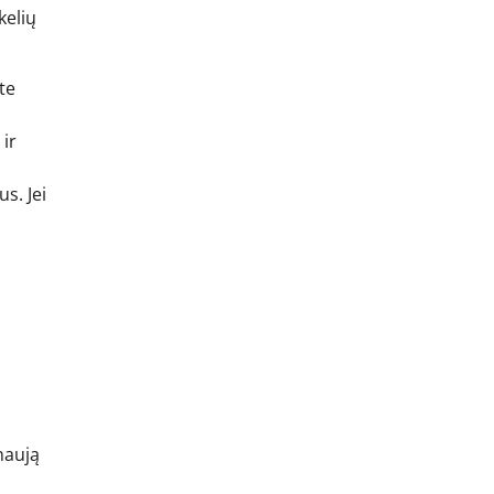
kelių
ite
 ir
s. Jei
u
naują