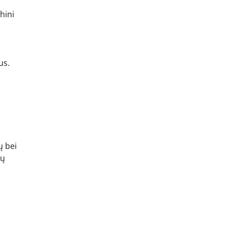
hini
us.
ų bei
ių