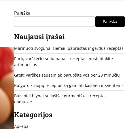
Paieška
Paieška
Naujausi įrašai
Marinuoti svogūnai žiemai: paprastas ir gardus receptas
Purių varškėčių su bananais receptas: nustebinkite
artimuosius
Greiti varškės sausainiai: paruošite vos per 20 minučių
Bulguro kruopų receptai: ką gaminti kasdien ir šventėms
Bulviniai blynai su lašiša: gurmaniškas receptas
namuose
Kategorijos
Apkepai