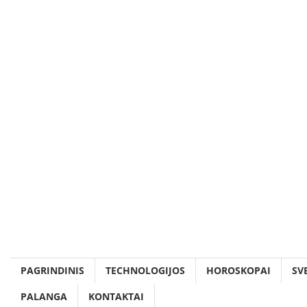
Skip
to
content
PAGRINDINIS
TECHNOLOGIJOS
HOROSKOPAI
SV
PALANGA
KONTAKTAI