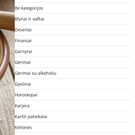
Be kategorijos
Blynai ir vafliai
Desertai
Finansai
Garnyrai
Gėrimai
Gėrimai su alkoholiu
Gyvūnai
Horoskopai
Karjera
Karšti patiekalai
Kelionės