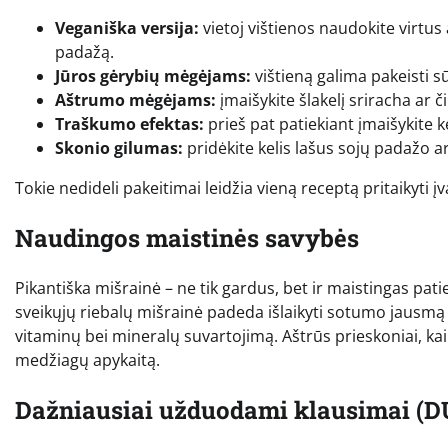
Veganiška versija:
vietoj vištienos naudokite virtus
padažą.
Jūros gėrybių mėgėjams:
vištieną galima pakeisti s
Aštrumo mėgėjams:
įmaišykite šlakelį sriracha ar č
Traškumo efektas:
prieš pat patiekiant įmaišykite 
Skonio gilumas:
pridėkite kelis lašus sojų padažo ar
Tokie nedideli pakeitimai leidžia vieną receptą pritaikyti
Naudingos maistinės savybės
Pikantiška mišrainė – ne tik gardus, bet ir maistingas patie
sveikųjų riebalų mišrainė padeda išlaikyti sotumo jausmą i
vitaminų bei mineralų suvartojimą. Aštrūs prieskoniai, kaip 
medžiagų apykaitą.
Dažniausiai užduodami klausimai (D