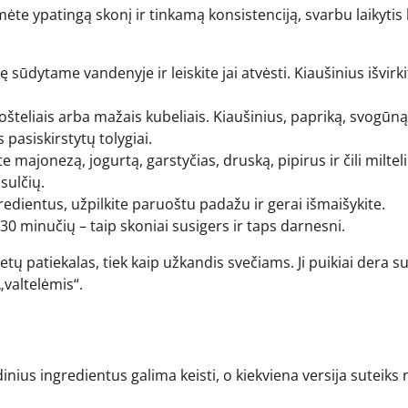
e ypatingą skonį ir tinkamą konsistenciją, svarbu laikytis 
lę sūdytame vandenyje ir leiskite jai atvėsti. Kiaušinius išvirk
šteliais arba mažais kubeliais. Kiaušinius, papriką, svogūną
pasiskirstytų tolygiai.
ajonezą, jogurtą, garstyčias, druską, pipirus ir čili milteliu
 sulčių.
redientus, užpilkite paruoštu padažu ir gerai išmaišykite.
 minučių – taip skoniai susigers ir taps darnesni.
tų patiekalas, tiek kaip užkandis svečiams. Ji puikiai dera s
„valtelėmis“.
nius ingredientus galima keisti, o kiekviena versija suteiks 