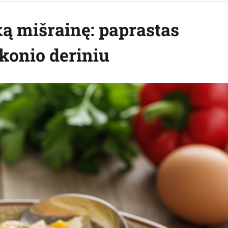
ką mišrainę: paprastas
skonio deriniu