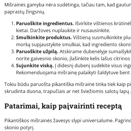
Mišrainės gamyba nėra sudėtinga, tačiau tam, kad gautumėt
paprastų žingsnių.
Paruoškite ingredientus.
Išvirkite vištienos krūtinė
kietai. Daržoves nuplaukite ir nusausinkite.
Smulkinkite produktus.
Vištieną susmulkinkite pluo
morką supjaustykite smulkiai, kad ingrediento skonis 
Paruoškite užpilą.
Atskirame dubenėlyje sumaišykite m
norite gaivesnio skonio, įlašinkite kelis lašus citrinos
Sujunkite viską.
Į didesnį dubenį sudėkite visus ing
Rekomenduojama mišrainę palaikyti šaldytuve bent 30
Tokiu būdu paruošta pikantiška mišrainė tinka tiek kaip pie
skrudinta duona, trapučiais ar net šviežiomis salotų lapų 
Patarimai, kaip paįvairinti receptą
Pikantiškos mišrainės žavesys slypi universalume. Pagrindi
skonio potyrį.