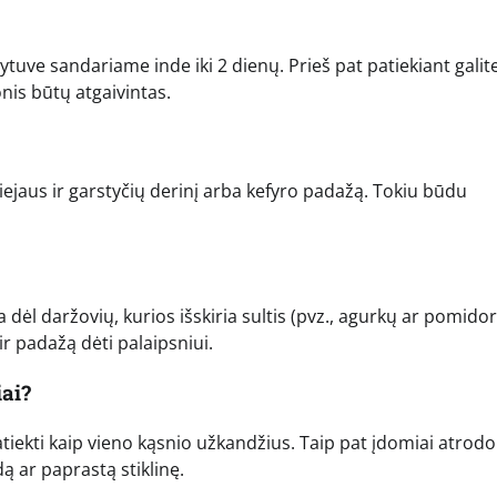
ldytuve sandariame inde iki 2 dienų. Prieš pat patiekiant galit
onis būtų atgaivintas.
ejaus ir garstyčių derinį arba kefyro padažą. Tokiu būdu
 dėl daržovių, kurios išskiria sultis (pvz., agurkų ar pomidor
 padažą dėti palaipsniui.
iai?
atiekti kaip vieno kąsnio užkandžius. Taip pat įdomiai atrodo
ą ar paprastą stiklinę.