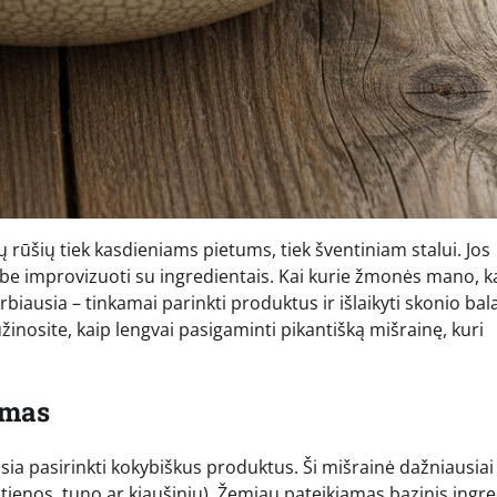
 rūšių tiek kasdieniams pietums, tiek šventiniam stalui. Jos
imybe improvizuoti su ingredientais. Kai kurie žmonės mano, 
rbiausia – tinkamai parinkti produktus ir išlaikyti skonio ba
inosite, kaip lengvai pasigaminti pikantišką mišrainę, kuri
imas
usia pasirinkti kokybiškus produktus. Ši mišrainė dažniausiai
tienos, tuno ar kiaušinių). Žemiau pateikiamas bazinis ingr