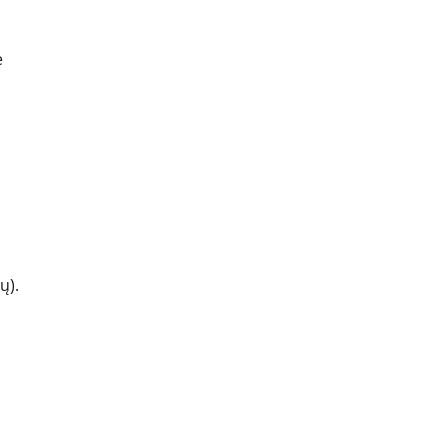
e
ų).