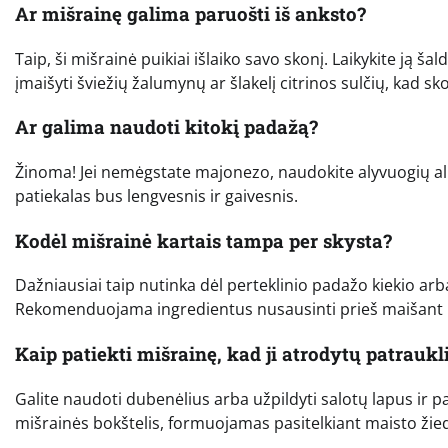
Ar mišrainę galima paruošti iš anksto?
Taip, ši mišrainė puikiai išlaiko savo skonį. Laikykite ją ša
įmaišyti šviežių žalumynų ar šlakelį citrinos sulčių, kad sk
Ar galima naudoti kitokį padažą?
Žinoma! Jei nemėgstate majonezo, naudokite alyvuogių ali
patiekalas bus lengvesnis ir gaivesnis.
Kodėl mišrainė kartais tampa per skysta?
Dažniausiai taip nutinka dėl perteklinio padažo kiekio arba
Rekomenduojama ingredientus nusausinti prieš maišant ir
Kaip patiekti mišrainę, kad ji atrodytų patraukl
Galite naudoti dubenėlius arba užpildyti salotų lapus ir p
mišrainės bokštelis, formuojamas pasitelkiant maisto žied