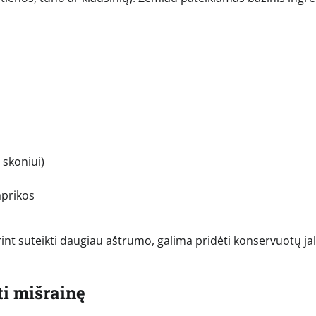
 skoniui)
aprikos
orint suteikti daugiau aštrumo, galima pridėti konservuotų j
ti mišrainę