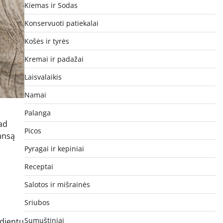
Kiemas ir Sodas
Konservuoti patiekalai
Košės ir tyrės
Kremai ir padažai
Laisvalaikis
Namai
Palanga
kad
Picos
lansą
Pyragai ir kepiniai
Receptai
Salotos ir mišrainės
Sriubos
Sumuštiniai
edientų