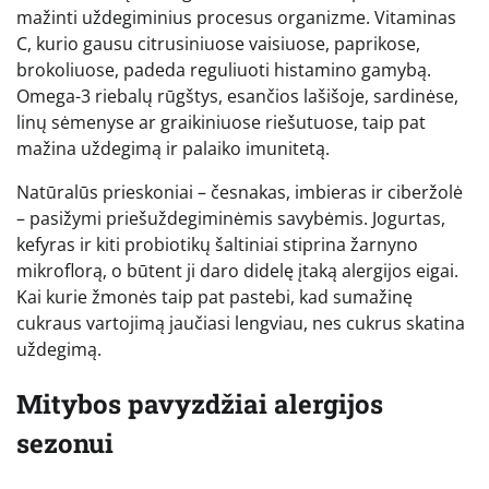
mažinti uždegiminius procesus organizme. Vitaminas
C, kurio gausu citrusiniuose vaisiuose, paprikose,
brokoliuose, padeda reguliuoti histamino gamybą.
Omega-3 riebalų rūgštys, esančios lašišoje, sardinėse,
linų sėmenyse ar graikiniuose riešutuose, taip pat
mažina uždegimą ir palaiko imunitetą.
Natūralūs prieskoniai – česnakas, imbieras ir ciberžolė
– pasižymi priešuždegiminėmis savybėmis. Jogurtas,
kefyras ir kiti probiotikų šaltiniai stiprina žarnyno
mikroflorą, o būtent ji daro didelę įtaką alergijos eigai.
Kai kurie žmonės taip pat pastebi, kad sumažinę
cukraus vartojimą jaučiasi lengviau, nes cukrus skatina
uždegimą.
Mitybos pavyzdžiai alergijos
sezonui