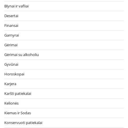
Blynai ir vafliai
Desertai
Finansai
Garnyrai
Gėrimai
Gėrimai su alkoholiu
Gyvūnai
Horoskopai
Karjera
Karšti patiekalai
Kelionės
Kiemas ir Sodas
Konservuoti patiekalai