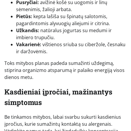
Pusryčiai:
avižinė košė su uogomis ir linų
sėmenimis, žalioji arbata.
Pietūs:
kepta lašiša su špinatų salotomis,
pagardintomis alyvuogių aliejumi ir citrina.
Užkandis:
natūralus jogurtas su medumi ir
imbiero trupučiu.
Vakarienė:
vištienos sriuba su ciberžole, česnaku
ir daržovėmis.
Toks mitybos planas padeda sumažinti uždegimą,
stiprina organizmo atsparumą ir palaiko energiją visos
dienos metu.
Kasdieniai įpročiai, mažinantys
simptomus
Be tinkamos mitybos, labai svarbu sukurti kasdienius
įpročius, kurie sumažintų kontaktą su alergenais.
Vėdinkite namus tada, kai žiedadulkių koncentracija