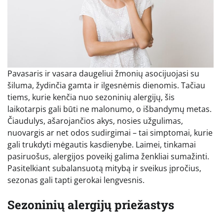
Pavasaris ir vasara daugeliui žmonių asocijuojasi su
šiluma, žydinčia gamta ir ilgesnėmis dienomis. Tačiau
tiems, kurie kenčia nuo sezoninių alergijų, šis
laikotarpis gali būti ne malonumo, o išbandymų metas.
Čiaudulys, ašarojančios akys, nosies užgulimas,
nuovargis ar net odos sudirgimai – tai simptomai, kurie
gali trukdyti mėgautis kasdienybe. Laimei, tinkamai
pasiruošus, alergijos poveikį galima ženkliai sumažinti.
Pasitelkiant subalansuotą mitybą ir sveikus įpročius,
sezonas gali tapti gerokai lengvesnis.
Sezoninių alergijų priežastys