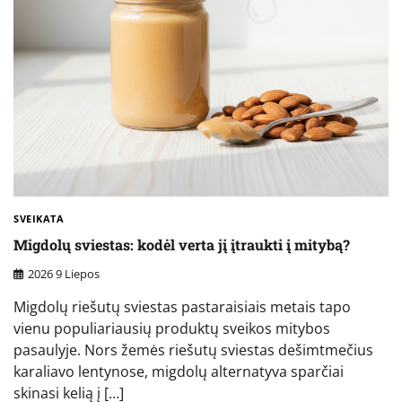
SVEIKATA
Migdolų sviestas: kodėl verta jį įtraukti į mitybą?
2026 9 Liepos
Migdolų riešutų sviestas pastaraisiais metais tapo
vienu populiariausių produktų sveikos mitybos
pasaulyje. Nors žemės riešutų sviestas dešimtmečius
karaliavo lentynose, migdolų alternatyva sparčiai
skinasi kelią į […]