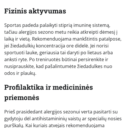
Fizinis aktyvumas
Sportas padeda palaikyti stiprią imuninę sistemą,
tačiau alergijos sezono metu reikia atkreipti dėmesį į
laiką ir vietą. Rekomenduojama mankštintis patalpose,
jei žiedadulkių koncentracija ore didelė. Jei norisi
sportuoti lauke, geriausia tai daryti po lietaus arba
anksti ryte. Po treniruotės būtinai persirenkite ir
nusiprauskite, kad pašalintumėte žiedadulkes nuo
odos ir plaukų.
Profilaktika ir medicininės
priemonės
Prieš prasidedant alergijos sezonui verta pasitarti su
gydytoju dėl antihistamininių vaistų ar specialių nosies
purškalų. Kai kuriais atvejais rekomenduojama