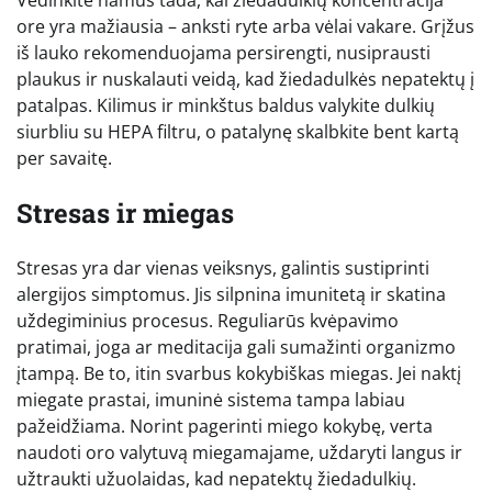
ore yra mažiausia – anksti ryte arba vėlai vakare. Grįžus
iš lauko rekomenduojama persirengti, nusiprausti
plaukus ir nuskalauti veidą, kad žiedadulkės nepatektų į
patalpas. Kilimus ir minkštus baldus valykite dulkių
siurbliu su HEPA filtru, o patalynę skalbkite bent kartą
per savaitę.
Stresas ir miegas
Stresas yra dar vienas veiksnys, galintis sustiprinti
alergijos simptomus. Jis silpnina imunitetą ir skatina
uždegiminius procesus. Reguliarūs kvėpavimo
pratimai, joga ar meditacija gali sumažinti organizmo
įtampą. Be to, itin svarbus kokybiškas miegas. Jei naktį
miegate prastai, imuninė sistema tampa labiau
pažeidžiama. Norint pagerinti miego kokybę, verta
naudoti oro valytuvą miegamajame, uždaryti langus ir
užtraukti užuolaidas, kad nepatektų žiedadulkių.