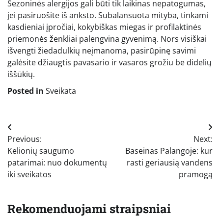
Sezoninės alergijos gali būti tik laikinas nepatogumas,
jei pasiruošite iš anksto. Subalansuota mityba, tinkami
kasdieniai įpročiai, kokybiškas miegas ir profilaktinės
priemonės ženkliai palengvina gyvenimą. Nors visiškai
išvengti žiedadulkių neįmanoma, pasirūpinę savimi
galėsite džiaugtis pavasario ir vasaros grožiu be didelių
iššūkių.
Posted in
Sveikata
Navigacija
Previous:
Next:
tarp
Kelionių saugumo
Baseinas Palangoje: kur
įrašų
patarimai: nuo dokumentų
rasti geriausią vandens
iki sveikatos
pramogą
Rekomenduojami straipsniai