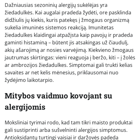
Dažniausias sezoninių alergijų sukėlėjas yra
žiedadulkės. Kai augalai pradeda žydėti, ore pasklinda
didžiulis jų kiekis, kuris patekęs į žmogaus organizmą
sukelia imuninės sistemos reakciją. Imunitetas
žiedadulkes klaidingai atpažįsta kaip pavojų ir pradeda
gaminti histaminą – būtent jis atsakingas už čiaudulį,
akių ašarojimą ar nosies varvėjimą. Kiekvieno žmogaus
jautrumas skirtingas: vieni reaguoja į beržo, kiti – į žolės
ar ambrozijos žiedadulkes. Simptomai gali trukti kelias
savaites ar net kelis mėnesius, priklausomai nuo
žydėjimo laikotarpio.
Mitybos vaidmuo kovojant su
alergijomis
Moksliniai tyrimai rodo, kad tam tikri maisto produktai
gali sustiprinti arba sušvelninti alergijos simptomus.
Antioksidantų turtingi vaisiai ir daržovės padeda