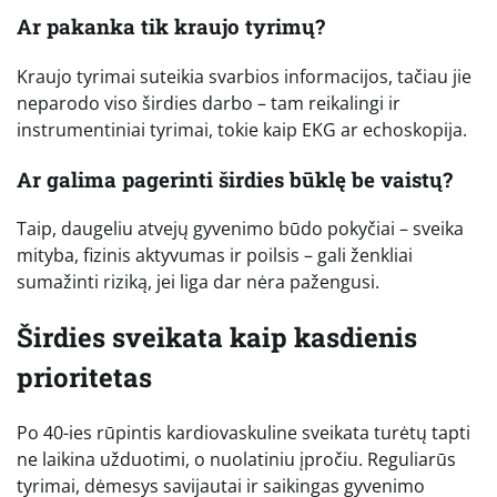
Ar pakanka tik kraujo tyrimų?
Kraujo tyrimai suteikia svarbios informacijos, tačiau jie
neparodo viso širdies darbo – tam reikalingi ir
instrumentiniai tyrimai, tokie kaip EKG ar echoskopija.
Ar galima pagerinti širdies būklę be vaistų?
Taip, daugeliu atvejų gyvenimo būdo pokyčiai – sveika
mityba, fizinis aktyvumas ir poilsis – gali ženkliai
sumažinti riziką, jei liga dar nėra pažengusi.
Širdies sveikata kaip kasdienis
prioritetas
Po 40-ies rūpintis kardiovaskuline sveikata turėtų tapti
ne laikina užduotimi, o nuolatiniu įpročiu. Reguliarūs
tyrimai, dėmesys savijautai ir saikingas gyvenimo