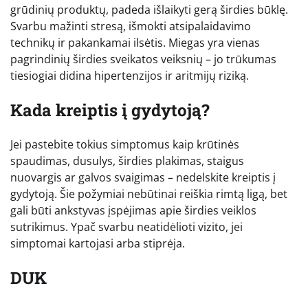
grūdinių produktų, padeda išlaikyti gerą širdies būklę.
Svarbu mažinti stresą, išmokti atsipalaidavimo
technikų ir pakankamai ilsėtis. Miegas yra vienas
pagrindinių širdies sveikatos veiksnių – jo trūkumas
tiesiogiai didina hipertenzijos ir aritmijų riziką.
Kada kreiptis į gydytoją?
Jei pastebite tokius simptomus kaip krūtinės
spaudimas, dusulys, širdies plakimas, staigus
nuovargis ar galvos svaigimas – nedelskite kreiptis į
gydytoją. Šie požymiai nebūtinai reiškia rimtą ligą, bet
gali būti ankstyvas įspėjimas apie širdies veiklos
sutrikimus. Ypač svarbu neatidėlioti vizito, jei
simptomai kartojasi arba stiprėja.
DUK