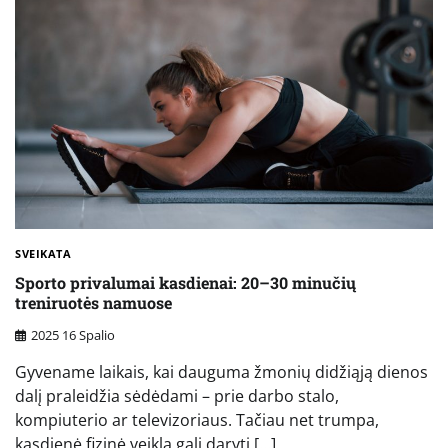
SVEIKATA
Sporto privalumai kasdienai: 20–30 minučių
treniruotės namuose
2025 16 Spalio
Gyvename laikais, kai dauguma žmonių didžiąją dienos
dalį praleidžia sėdėdami – prie darbo stalo,
kompiuterio ar televizoriaus. Tačiau net trumpa,
kasdienė fizinė veikla gali daryti […]