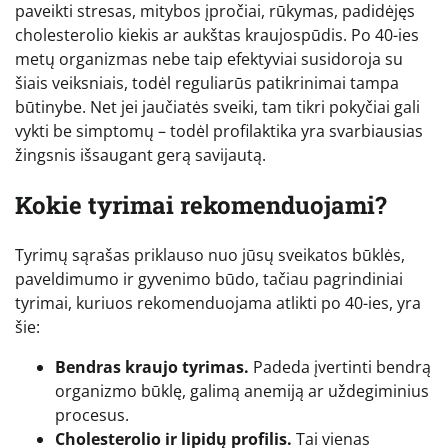
paveikti stresas, mitybos įpročiai, rūkymas, padidėjęs
cholesterolio kiekis ar aukštas kraujospūdis. Po 40-ies
metų organizmas nebe taip efektyviai susidoroja su
šiais veiksniais, todėl reguliarūs patikrinimai tampa
būtinybe. Net jei jaučiatės sveiki, tam tikri pokyčiai gali
vykti be simptomų – todėl profilaktika yra svarbiausias
žingsnis išsaugant gerą savijautą.
Kokie tyrimai rekomenduojami?
Tyrimų sąrašas priklauso nuo jūsų sveikatos būklės,
paveldimumo ir gyvenimo būdo, tačiau pagrindiniai
tyrimai, kuriuos rekomenduojama atlikti po 40-ies, yra
šie:
Bendras kraujo tyrimas.
Padeda įvertinti bendrą
organizmo būklę, galimą anemiją ar uždegiminius
procesus.
Cholesterolio ir lipidų profilis.
Tai vienas