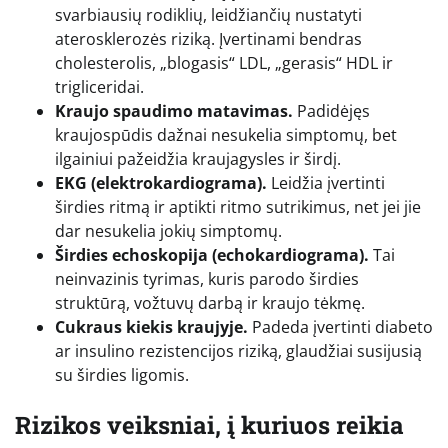
svarbiausių rodiklių, leidžiančių nustatyti
aterosklerozės riziką. Įvertinami bendras
cholesterolis, „blogasis“ LDL, „gerasis“ HDL ir
trigliceridai.
Kraujo spaudimo matavimas.
Padidėjęs
kraujospūdis dažnai nesukelia simptomų, bet
ilgainiui pažeidžia kraujagysles ir širdį.
EKG (elektrokardiograma).
Leidžia įvertinti
širdies ritmą ir aptikti ritmo sutrikimus, net jei jie
dar nesukelia jokių simptomų.
Širdies echoskopija (echokardiograma).
Tai
neinvazinis tyrimas, kuris parodo širdies
struktūrą, vožtuvų darbą ir kraujo tėkmę.
Cukraus kiekis kraujyje.
Padeda įvertinti diabeto
ar insulino rezistencijos riziką, glaudžiai susijusią
su širdies ligomis.
Rizikos veiksniai, į kuriuos reikia