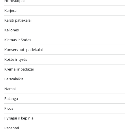
Horoskopai
Karjera
Karšti patiekalai
Kelionės
Kiemas ir Sodas
Konservuoti patiekalai
Košės ir tyrės
Kremai ir padažai
Laisvalaikis
Namai
Palanga
Picos
Pyragai ir kepiniai
Receptai