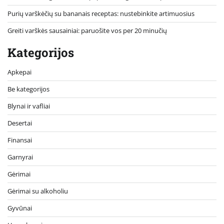
Purių varškėčių su bananais receptas: nustebinkite artimuosius
Greiti varškės sausainiai: paruošite vos per 20 minučių
Kategorijos
Apkepai
Be kategorijos
Blynai ir vafliai
Desertai
Finansai
Garnyrai
Gėrimai
Gėrimai su alkoholiu
Gyvūnai