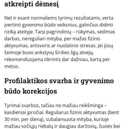
atkreipti dėmesį
Net ir esant normaliems tyrimų rezultatams, verta
įvertinti gyvenimo būdo veiksnius, galinčius didinti
riziką ateityje. Tarp pagrindinių – rūkymas, sėdimas
darbas, nereguliari mityba, per mažas fizinis
aktyvumas, antsvoris ar nuolatinis stresas. Jei jūsų
šeimoje buvo ankstyvų širdies ligų atvejų,
rekomenduojama tikrintis dar dažniau, kartą per
metus.
Profilaktikos svarba ir gyvenimo
būdo korekcijos
Tyrimai svarbūs, tačiau ne mažiau reikšminga –
kasdieniai įpročiai. Reguliarus fizinis aktyvumas (bent
30 min. per dieną), subalansuota mityba, kurioje
mažiau sočiųjų riebalų ir daugiau daržovių, žuvies bei