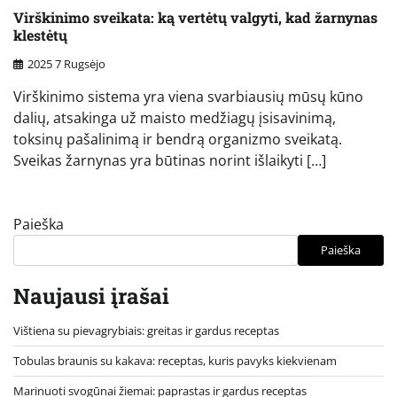
Virškinimo sveikata: ką vertėtų valgyti, kad žarnynas
klestėtų
2025 7 Rugsėjo
Virškinimo sistema yra viena svarbiausių mūsų kūno
dalių, atsakinga už maisto medžiagų įsisavinimą,
toksinų pašalinimą ir bendrą organizmo sveikatą.
Sveikas žarnynas yra būtinas norint išlaikyti […]
Paieška
Paieška
Naujausi įrašai
Vištiena su pievagrybiais: greitas ir gardus receptas
Tobulas braunis su kakava: receptas, kuris pavyks kiekvienam
Marinuoti svogūnai žiemai: paprastas ir gardus receptas