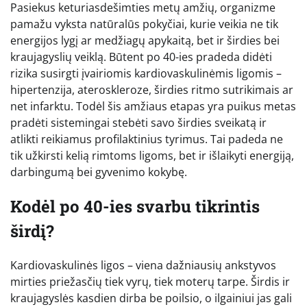
Pasiekus keturiasdešimties metų amžių, organizme
pamažu vyksta natūralūs pokyčiai, kurie veikia ne tik
energijos lygį ar medžiagų apykaitą, bet ir širdies bei
kraujagyslių veiklą. Būtent po 40-ies pradeda didėti
rizika susirgti įvairiomis kardiovaskulinėmis ligomis –
hipertenzija, ateroskleroze, širdies ritmo sutrikimais ar
net infarktu. Todėl šis amžiaus etapas yra puikus metas
pradėti sistemingai stebėti savo širdies sveikatą ir
atlikti reikiamus profilaktinius tyrimus. Tai padeda ne
tik užkirsti kelią rimtoms ligoms, bet ir išlaikyti energiją,
darbingumą bei gyvenimo kokybę.
Kodėl po 40-ies svarbu tikrintis
širdį?
Kardiovaskulinės ligos – viena dažniausių ankstyvos
mirties priežasčių tiek vyrų, tiek moterų tarpe. Širdis ir
kraujagyslės kasdien dirba be poilsio, o ilgainiui jas gali