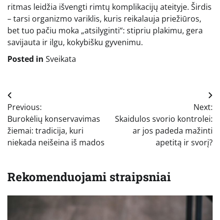
ritmas leidžia išvengti rimtų komplikacijų ateityje. Širdis
– tarsi organizmo variklis, kuris reikalauja priežiūros,
bet tuo pačiu moka „atsilyginti“: stipriu plakimu, gera
savijauta ir ilgu, kokybišku gyvenimu.
Posted in
Sveikata
Navigacija
Previous:
Next:
tarp
Burokėlių konservavimas
Skaidulos svorio kontrolei:
įrašų
žiemai: tradicija, kuri
ar jos padeda mažinti
niekada neišeina iš mados
apetitą ir svorį?
Rekomenduojami straipsniai