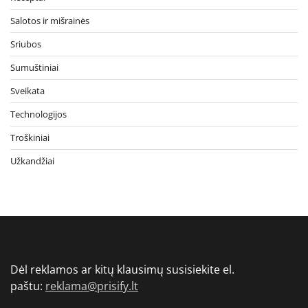
Salotos ir mišrainės
Sriubos
Sumuštiniai
Sveikata
Technologijos
Troškiniai
Užkandžiai
Dėl reklamos ar kitų klausimų susisiekite el.
paštu:
reklama@prisify.lt