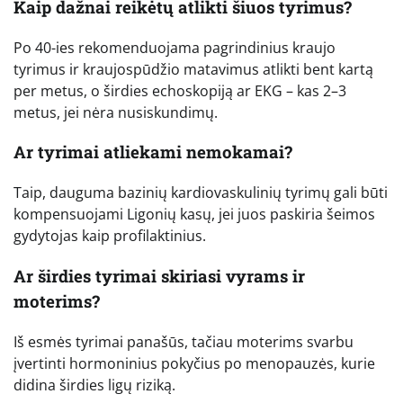
Kaip dažnai reikėtų atlikti šiuos tyrimus?
Po 40-ies rekomenduojama pagrindinius kraujo
tyrimus ir kraujospūdžio matavimus atlikti bent kartą
per metus, o širdies echoskopiją ar EKG – kas 2–3
metus, jei nėra nusiskundimų.
Ar tyrimai atliekami nemokamai?
Taip, dauguma bazinių kardiovaskulinių tyrimų gali būti
kompensuojami Ligonių kasų, jei juos paskiria šeimos
gydytojas kaip profilaktinius.
Ar širdies tyrimai skiriasi vyrams ir
moterims?
Iš esmės tyrimai panašūs, tačiau moterims svarbu
įvertinti hormoninius pokyčius po menopauzės, kurie
didina širdies ligų riziką.