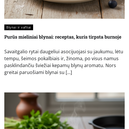
Blynai ir vafliai
Purūs mieliniai blynai: receptas, kuris tirpsta burnoje
Savaitgalio rytai daugeliui asocijuojasi su jaukumu, lėtu
tempu, šeimos pokalbiais ir, žinoma, po visus namus
pasklindančiu šviežiai kepamų blynų aromatu. Nors
greitai paruošiami blynai su […]