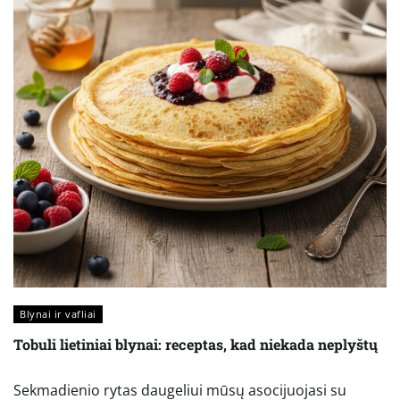
Blynai ir vafliai
Tobuli lietiniai blynai: receptas, kad niekada neplyštų
Sekmadienio rytas daugeliui mūsų asocijuojasi su