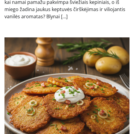
kai namai pamažu pakvimpa šviežiais kepiniais, o iš
miego žadina jaukus keptuvės čirškėjimas ir viliojantis
vanilės aromatas? Blynai […]