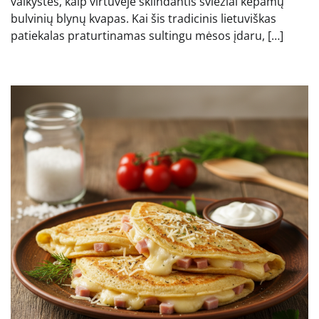
vaikystės, kaip virtuvėje sklindantis šviežiai kepamų
bulvinių blynų kvapas. Kai šis tradicinis lietuviškas
patiekalas praturtinamas sultingu mėsos įdaru, […]