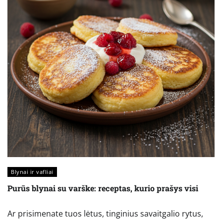
Blynai ir vafliai
Purūs blynai su varške: receptas, kurio prašys visi
Ar prisimenate tuos lėtus, tinginius savaitgalio rytus,