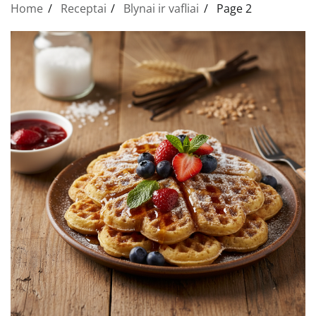
Home
Receptai
Blynai ir vafliai
Page 2