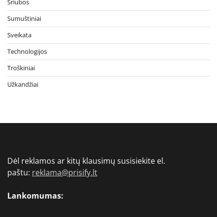
Sriubos
Sumuštiniai
Sveikata
Technologijos
Troškiniai
Užkandžiai
Dėl reklamos ar kitų klausimų susisiekite el.
paštu:
reklama@prisify.lt
Lankomumas: