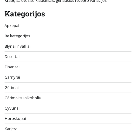
Krabų salotos su kiaušiniais: geriausios recepto variacijos
Kategorijos
Apkepai
Be kategorijos
Blynai ir vafliai
Desertai
Finansai
Garnyrai
Gėrimai
Gėrimai su alkoholiu
Gyvūnai
Horoskopai
Karjera