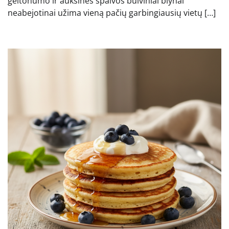
geltonumo ir auksinės spalvos bulviniai blynai
neabejotinai užima vieną pačių garbingiausių vietų […]