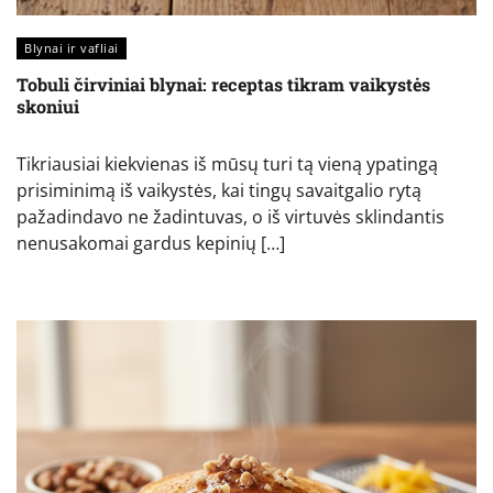
Blynai ir vafliai
Tobuli čirviniai blynai: receptas tikram vaikystės
skoniui
Tikriausiai kiekvienas iš mūsų turi tą vieną ypatingą
prisiminimą iš vaikystės, kai tingų savaitgalio rytą
pažadindavo ne žadintuvas, o iš virtuvės sklindantis
nenusakomai gardus kepinių […]