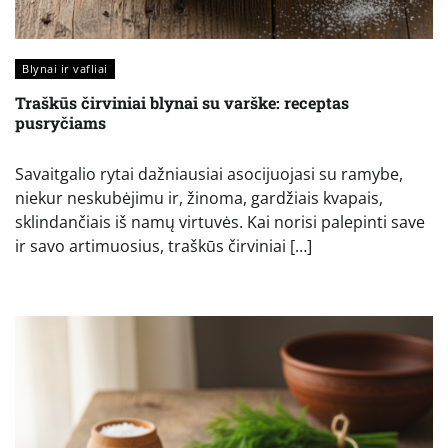
Blynai ir vafliai
Traškūs čirviniai blynai su varške: receptas
pusryčiams
Savaitgalio rytai dažniausiai asocijuojasi su ramybe,
niekur neskubėjimu ir, žinoma, gardžiais kvapais,
sklindančiais iš namų virtuvės. Kai norisi palepinti save
ir savo artimuosius, traškūs čirviniai […]