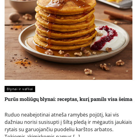
Blynai ir vafliai
Purūs moliūgų blynai: receptas, kurį pamils visa šeima
Ruduo neabejotinai atneša ramybės pojūtį, kai vis
dažniau norisi susisupti į šiltą pledą ir mėgautis jaukiais
rytais su garuojančiu puodeliu karštos arbatos.
Tokiomis akimirkomis namus […]