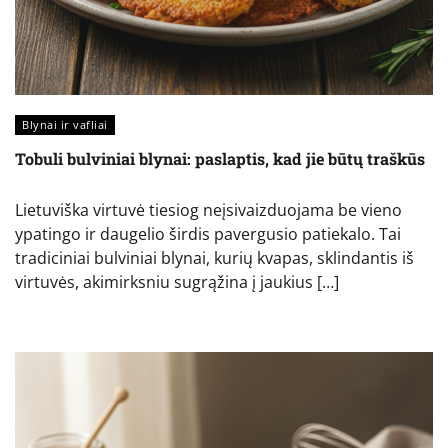
Blynai ir vafliai
Tobuli bulviniai blynai: paslaptis, kad jie būtų traškūs
Lietuviška virtuvė tiesiog neįsivaizduojama be vieno
ypatingo ir daugelio širdis pavergusio patiekalo. Tai
tradiciniai bulviniai blynai, kurių kvapas, sklindantis iš
virtuvės, akimirksniu sugrąžina į jaukius […]