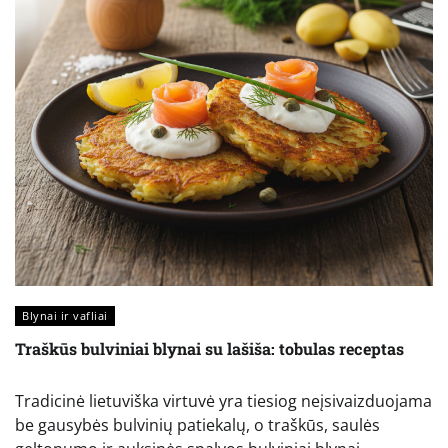
Blynai ir vafliai
Traškūs bulviniai blynai su lašiša: tobulas receptas
Tradicinė lietuviška virtuvė yra tiesiog neįsivaizduojama
be gausybės bulvinių patiekalų, o traškūs, saulės