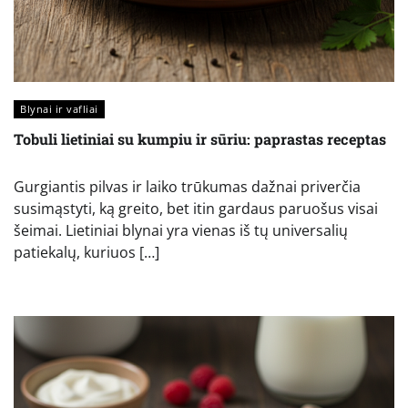
Blynai ir vafliai
Tobuli lietiniai su kumpiu ir sūriu: paprastas receptas
Gurgiantis pilvas ir laiko trūkumas dažnai priverčia
susimąstyti, ką greito, bet itin gardaus paruošus visai
šeimai. Lietiniai blynai yra vienas iš tų universalių
patiekalų, kuriuos […]