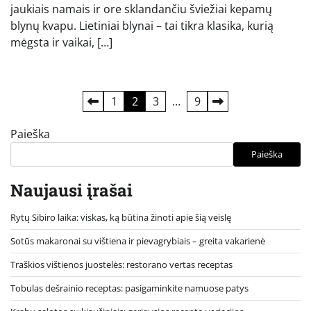
jaukiais namais ir ore sklandančiu šviežiai kepamų
blynų kvapu. Lietiniai blynai – tai tikra klasika, kurią
mėgsta ir vaikai, […]
Įrašų
1
2
3
…
9
puslapiavimas
Paieška
Paieška
Naujausi įrašai
Rytų Sibiro laika: viskas, ką būtina žinoti apie šią veislę
Sotūs makaronai su vištiena ir pievagrybiais – greita vakarienė
Traškios vištienos juostelės: restorano vertas receptas
Tobulas dešrainio receptas: pasigaminkite namuose patys