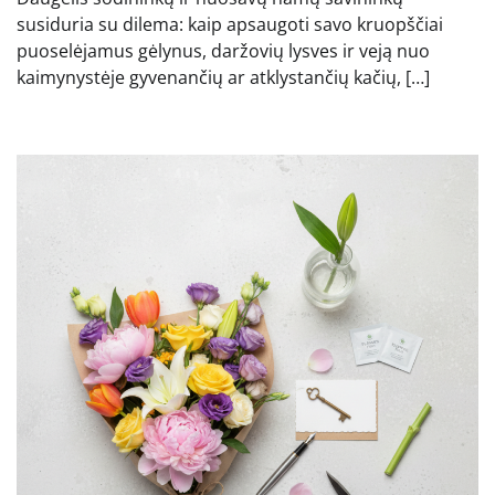
susiduria su dilema: kaip apsaugoti savo kruopščiai
puoselėjamus gėlynus, daržovių lysves ir veją nuo
kaimynystėje gyvenančių ar atklystančių kačių, […]