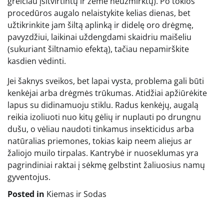
greičiau įsitvirtintų ir žemė neužmirktų). Po tokios
procedūros augalo nelaistykite kelias dienas, bet
užtikrinkite jam šiltą aplinką ir didelę oro drėgmę,
pavyzdžiui, laikinai uždengdami skaidriu maišeliu
(sukuriant šiltnamio efektą), tačiau nepamirškite
kasdien vėdinti.
Jei šaknys sveikos, bet lapai vysta, problema gali būti
kenkėjai arba drėgmės trūkumas. Atidžiai apžiūrėkite
lapus su didinamuoju stiklu. Radus kenkėjų, augalą
reikia izoliuoti nuo kitų gėlių ir nuplauti po drungnu
dušu, o vėliau naudoti tinkamus insekticidus arba
natūralias priemones, tokias kaip neem aliejus ar
žaliojo muilo tirpalas. Kantrybė ir nuoseklumas yra
pagrindiniai raktai į sėkmę gelbstint žaliuosius namų
gyventojus.
Posted in
Kiemas ir Sodas