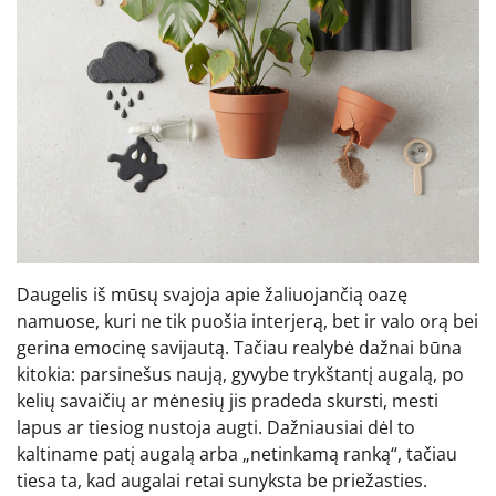
Daugelis iš mūsų svajoja apie žaliuojančią oazę
namuose, kuri ne tik puošia interjerą, bet ir valo orą bei
gerina emocinę savijautą. Tačiau realybė dažnai būna
kitokia: parsinešus naują, gyvybe trykštantį augalą, po
kelių savaičių ar mėnesių jis pradeda skursti, mesti
lapus ar tiesiog nustoja augti. Dažniausiai dėl to
kaltiname patį augalą arba „netinkamą ranką“, tačiau
tiesa ta, kad augalai retai sunyksta be priežasties.