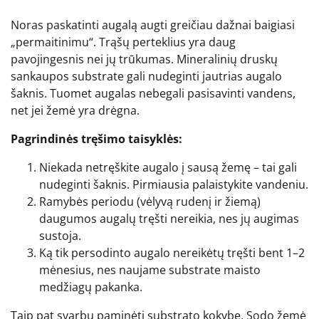
Noras paskatinti augalą augti greičiau dažnai baigiasi
„permaitinimu“. Trąšų perteklius yra daug
pavojingesnis nei jų trūkumas. Mineralinių druskų
sankaupos substrate gali nudeginti jautrias augalo
šaknis. Tuomet augalas nebegali pasisavinti vandens,
net jei žemė yra drėgna.
Pagrindinės tręšimo taisyklės:
Niekada netręškite augalo į sausą žemę – tai gali
nudeginti šaknis. Pirmiausia palaistykite vandeniu.
Ramybės periodu (vėlyvą rudenį ir žiemą)
daugumos augalų tręšti nereikia, nes jų augimas
sustoja.
Ką tik persodinto augalo nereikėtų tręšti bent 1–2
mėnesius, nes naujame substrate maisto
medžiagų pakanka.
Taip pat svarbu paminėti substrato kokybę. Sodo žemė