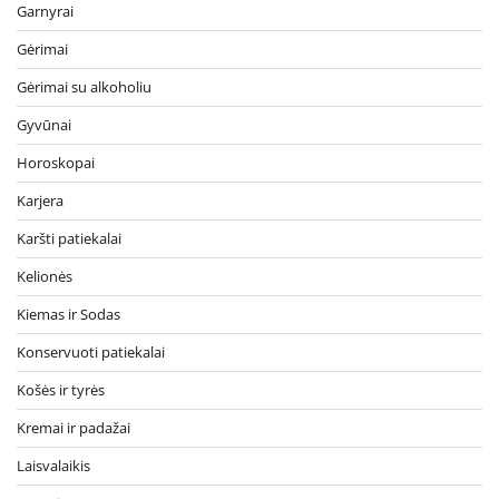
Garnyrai
Gėrimai
Gėrimai su alkoholiu
Gyvūnai
Horoskopai
Karjera
Karšti patiekalai
Kelionės
Kiemas ir Sodas
Konservuoti patiekalai
Košės ir tyrės
Kremai ir padažai
Laisvalaikis