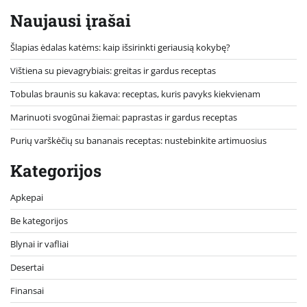
Naujausi įrašai
Šlapias ėdalas katėms: kaip išsirinkti geriausią kokybę?
Vištiena su pievagrybiais: greitas ir gardus receptas
Tobulas braunis su kakava: receptas, kuris pavyks kiekvienam
Marinuoti svogūnai žiemai: paprastas ir gardus receptas
Purių varškėčių su bananais receptas: nustebinkite artimuosius
Kategorijos
Apkepai
Be kategorijos
Blynai ir vafliai
Desertai
Finansai