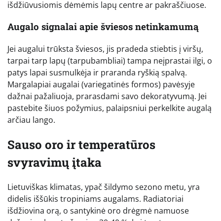
išdžiūvusiomis dėmėmis lapų centre ar pakraščiuose.
Augalo signalai apie šviesos netinkamumą
Jei augalui trūksta šviesos, jis pradeda stiebtis į viršų,
tarpai tarp lapų (tarpubambliai) tampa neįprastai ilgi, o
patys lapai susmulkėja ir praranda ryškią spalvą.
Margalapiai augalai (variegatinės formos) pavėsyje
dažnai pažaliuoja, prarasdami savo dekoratyvumą. Jei
pastebite šiuos požymius, palaipsniui perkelkite augalą
arčiau lango.
Sauso oro ir temperatūros
svyravimų įtaka
Lietuviškas klimatas, ypač šildymo sezono metu, yra
didelis iššūkis tropiniams augalams. Radiatoriai
išdžiovina orą, o santykinė oro drėgmė namuose