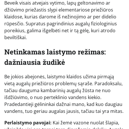
Beveik visais atvejais vytimo, lapų geltonavimo ar
džiūvimo priežastis slypi elementariose priežiūros
klaidose, kurias darome iš nežinojimo ar per didelio
rūpesčio. Supratus pagrindinius augalų fiziologinius
poreikius, galima išgelbėti net ir tą gėlę, kuri atrodo
beviltiškai.
Netinkamas laistymo režimas:
dažniausia žudikė
Be jokios abejonės, laistymo klaidos užima pirmąją
vietą augalų priežiūros problemų sąraše. Paradoksalu,
tačiau dauguma kambarinių augalų žūsta ne nuo
išdžiūvimo, o nuo perteklinio vandens kiekio.
Pradedantieji gėlininkai dažnai mano, kad kuo daugiau
vandens, tuo geriau augalas jausis, tačiau tai yra mitas.
Perlaistymo pavojai:
Kai žemė vazone nuolat šlapia,