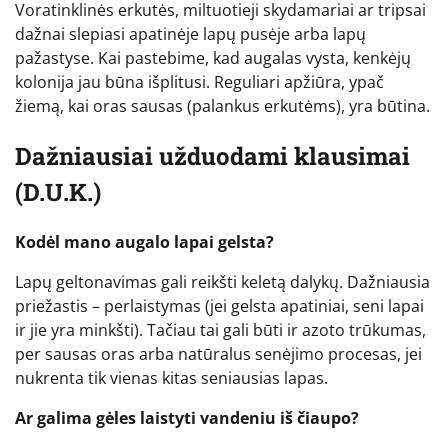
Voratinklinės erkutės, miltuotieji skydamariai ar tripsai
dažnai slepiasi apatinėje lapų pusėje arba lapų
pažastyse. Kai pastebime, kad augalas vysta, kenkėjų
kolonija jau būna išplitusi. Reguliari apžiūra, ypač
žiemą, kai oras sausas (palankus erkutėms), yra būtina.
Dažniausiai užduodami klausimai
(D.U.K.)
Kodėl mano augalo lapai gelsta?
Lapų geltonavimas gali reikšti keletą dalykų. Dažniausia
priežastis – perlaistymas (jei gelsta apatiniai, seni lapai
ir jie yra minkšti). Tačiau tai gali būti ir azoto trūkumas,
per sausas oras arba natūralus senėjimo procesas, jei
nukrenta tik vienas kitas seniausias lapas.
Ar galima gėles laistyti vandeniu iš čiaupo?