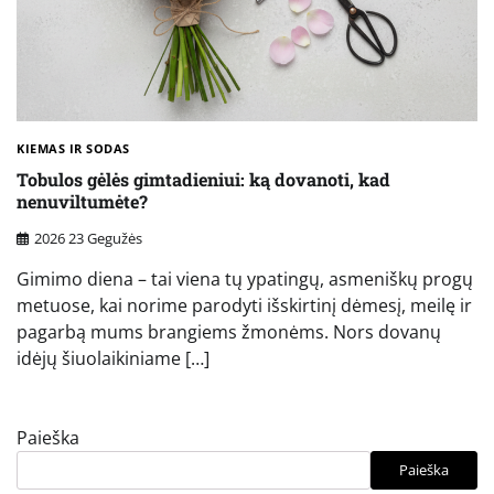
KIEMAS IR SODAS
Tobulos gėlės gimtadieniui: ką dovanoti, kad
nenuviltumėte?
2026 23 Gegužės
Gimimo diena – tai viena tų ypatingų, asmeniškų progų
metuose, kai norime parodyti išskirtinį dėmesį, meilę ir
pagarbą mums brangiems žmonėms. Nors dovanų
idėjų šiuolaikiniame […]
Paieška
Paieška