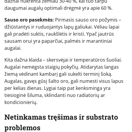
dažnai nukrenta žemiau 30-40 %, kai tuo tarpu
daugumai augalų optimali drėgmė yra apie 60 %.
Sauso oro pasekmės:
Pirmasis sauso oro požymis –
džiūstantys ir ruduojantys lapų galiukai. Vėliau lapai
gali pradėti suktis, raukšlėtis ir kristi. Ypač jautrūs
sausam orui yra paparčiai, palmės ir marantiniai
augalai.
Kita dažna klaida – skersvėjai ir temperatūros šuoliai.
Augalai nemėgsta staigių pokyčių. Atidarytas langas
žiemą vėdinant kambarį gali sukelti terminį šoką.
Augalas, gavęs gūsį šalto oro, gali numesti visus lapus
per kelias dienas. Lygiai taip pat kenksminga yra
tiesioginė šiluma, sklindanti nuo radiatorių ar
kondicionierių.
Netinkamas tręšimas ir substrato
problemos