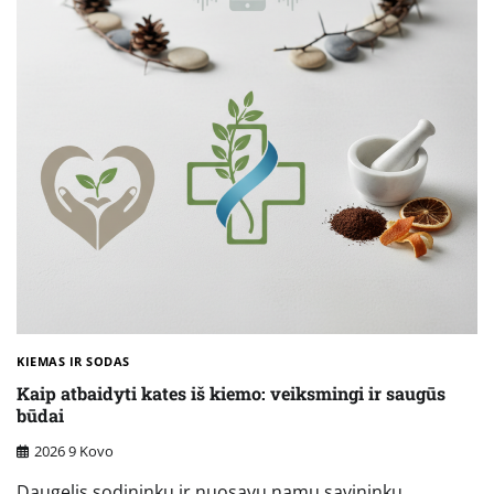
KIEMAS IR SODAS
Kaip atbaidyti kates iš kiemo: veiksmingi ir saugūs
būdai
2026 9 Kovo
Daugelis sodininkų ir nuosavų namų savininkų