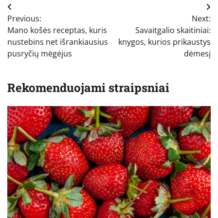
Navigacija
Previous:
Next:
tarp
Mano košės receptas, kuris
Savaitgalio skaitiniai:
įrašų
nustebins net išrankiausius
knygos, kurios prikaustys
pusryčių mėgėjus
dėmesį
Rekomenduojami straipsniai