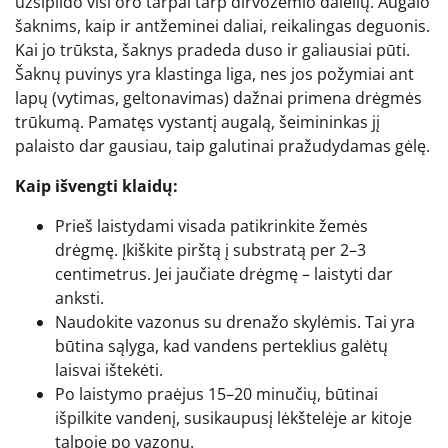
užsipildo visi oro tarpai tarp dirvožemio dalelių. Augalo
šaknims, kaip ir antžeminei daliai, reikalingas deguonis.
Kai jo trūksta, šaknys pradeda duso ir galiausiai pūti.
Šaknų puvinys yra klastinga liga, nes jos požymiai ant
lapų (vytimas, geltonavimas) dažnai primena drėgmės
trūkumą. Pamatęs vystantį augalą, šeimininkas jį
palaisto dar gausiau, taip galutinai pražudydamas gėlę.
Kaip išvengti klaidų:
Prieš laistydami visada patikrinkite žemės
drėgmę. Įkiškite pirštą į substratą per 2–3
centimetrus. Jei jaučiate drėgmę – laistyti dar
anksti.
Naudokite vazonus su drenažo skylėmis. Tai yra
būtina sąlyga, kad vandens perteklius galėtų
laisvai ištekėti.
Po laistymo praėjus 15–20 minučių, būtinai
išpilkite vandenį, susikaupusį lėkštelėje ar kitoje
talpoje po vazonu.