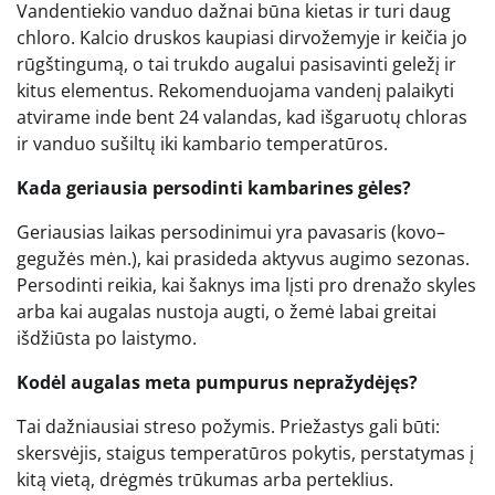
Vandentiekio vanduo dažnai būna kietas ir turi daug
chloro. Kalcio druskos kaupiasi dirvožemyje ir keičia jo
rūgštingumą, o tai trukdo augalui pasisavinti geležį ir
kitus elementus. Rekomenduojama vandenį palaikyti
atvirame inde bent 24 valandas, kad išgaruotų chloras
ir vanduo sušiltų iki kambario temperatūros.
Kada geriausia persodinti kambarines gėles?
Geriausias laikas persodinimui yra pavasaris (kovo–
gegužės mėn.), kai prasideda aktyvus augimo sezonas.
Persodinti reikia, kai šaknys ima lįsti pro drenažo skyles
arba kai augalas nustoja augti, o žemė labai greitai
išdžiūsta po laistymo.
Kodėl augalas meta pumpurus nepražydėjęs?
Tai dažniausiai streso požymis. Priežastys gali būti:
skersvėjis, staigus temperatūros pokytis, perstatymas į
kitą vietą, drėgmės trūkumas arba perteklius.