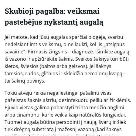
Skubioji pagalba: veiksmai
pastebėjus nykstantį augalą
Jei matote, kad jūsų augalas sparčiai blogėja, svarbu
nedelsiant imtis veiksmų, o ne laukti, kol jis „atsigaus
savaime“. Pirmasis žingsnis – diagnozė. Išimkite augalą
iš vazono ir apžiūrėkite šaknis. Sveikos šaknys turi būti
kietos, šviesios (baltos arba gelsvos). Jei šaknys
tamsios, rudos, glitnios ir skleidžia nemalonų kvapą –
tai šaknų puvinys.
Tokiu atveju reikia negailestingai pašalinti visas
pažeistas šaknis aštriu, dezinfekuotu peiliu ar žirklėmis.
Pjūvio vietas galima pabarstyti trinta medžio anglimi
arba cinamonu, kurie veikia kaip natūralūs fungicidai.
Tuomet augalą būtina persodinti į naują, švarų ir šiek
tiek drėgną substratą į mažesnį vazoną (kad šaknys