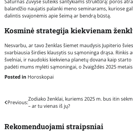
Saturnas Žuvyse suteiks santykiams struktūrą: poros atra
balandžio naujatis palanki meno seminarams, kuriose gali į
dalintis svajonėmis apie šeimą ar bendrą būstą.
Kosminė strategija kiekvienam ženklu
Nesvarbu, ar tavo ženklas šiemet maudysis Jupiterio švie
svarbiausia širdies klausytis su sąmoninga drąsa. Rinkis au
švelniai, ir naudokis kiekviena planetų dovana kaip starto a
padėti mums mylėti sąmoningai, o žvaigždės 2025 metais 
Posted in
Horoskopai
Navigacija
Zodiako ženklai, kuriems 2025 m. bus itin sėkm
Previous:
– ar tu vienas iš jų?
tarp
įrašų
Rekomenduojami straipsniai