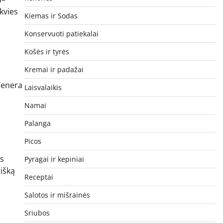
 kvies
Kiemas ir Sodas
Konservuoti patiekalai
Košės ir tyrės
Kremai ir padažai
 Venera
Laisvalaikis
Namai
Palanga
Picos
os
Pyragai ir kepiniai
išką
Receptai
Salotos ir mišrainės
Sriubos