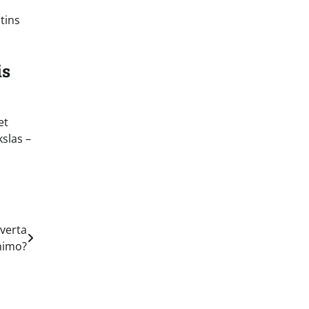
tins
is
et
kslas –
verta
inimo?