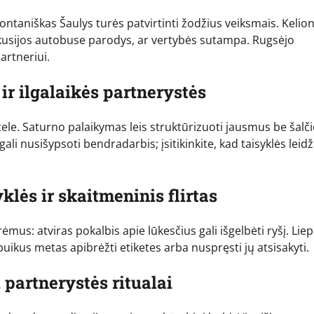
ontaniškas Šaulys turės patvirtinti žodžius veiksmais. Kelion
iskusijos autobuse parodys, ar vertybės sutampa. Rugsėjo
artneriui.
ir ilgalaikės partnerystės
ele. Saturno palaikymas leis struktūrizuoti jausmus be šalči
i nusišypsoti bendradarbis; įsitikinkite, kad taisyklės leidž
klės ir skaitmeninis flirtas
ėmus: atviras pokalbis apie lūkesčius gali išgelbėti ryšį. Lie
uikus metas apibrėžti etiketes arba nuspręsti jų atsisakyti.
 partnerystės ritualai