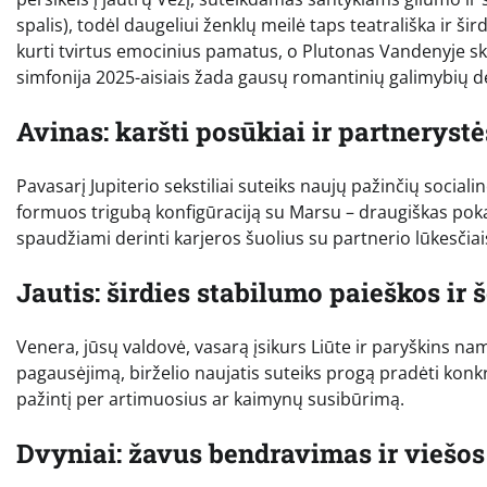
spalis), todėl daugeliui ženklų meilė taps teatrališka ir šir
kurti tvirtus emocinius pamatus, o Plutonas Vandenyje ska
simfonija 2025-aisiais žada gausų romantinių galimybių der
Avinas: karšti posūkiai ir partneryst
Pavasarį Jupiterio sekstiliai suteiks naujų pažinčių social
formuos trigubą konfigūraciją su Marsu – draugiškas pokalb
spaudžiami derinti karjeros šuolius su partnerio lūkesčiais;
Jautis: širdies stabilumo paieškos ir 
Venera, jūsų valdovė, vasarą įsikurs Liūte ir paryškins na
pagausėjimą, birželio naujatis suteiks progą pradėti konk
pažintį per artimuosius ar kaimynų susibūrimą.
Dvyniai: žavus bendravimas ir viešos