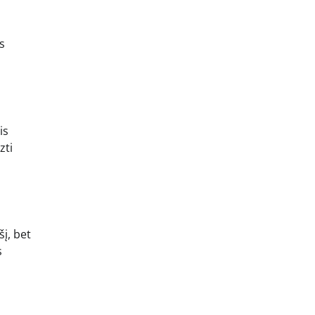
s
is
zti
šį, bet
s