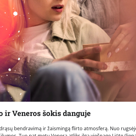
o ir Veneros šokis danguje
 drąsų bendravimą ir žaismingą flirto atmosferą. Nuo rugsėjo
šilumos. Tuo pat metu Venera atliks ilgą viešnagę Liūte (liep