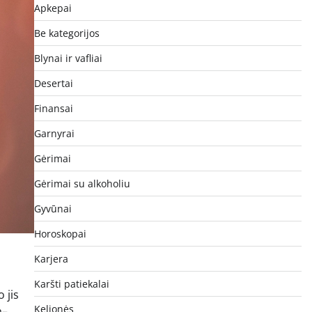
Apkepai
Be kategorijos
Blynai ir vafliai
Desertai
Finansai
Garnyrai
Gėrimai
Gėrimai su alkoholiu
Gyvūnai
Horoskopai
Karjera
Karšti patiekalai
 jis
Kelionės
a–