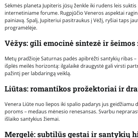
Sėkmės planeta Jupiteris jūsų ženkle iki rudens leis suktis 
internetiniame forume. Rugpjūčio Veneros aspektai ragina f
painiavą. Spalį, Jupiteriui pasitraukus į Vėžį, ryšiai taps j
programėlėje.
Vėžys: gili emocinė sintezė ir šeimos 
Metų pradžioje Saturnas padės apibrėžti santykių ribas – i
išplės meilės horizontą: ilgalaikė draugystė gali virsti pa
pažintį per labdaringą veiklą.
Liūtas: romantikos prožektoriai ir d
Venera Liūte nuo liepos iki spalio padarys jus geidžiamu
poroms – medaus mėnesio renesansas. Svarbu neprarasti 
išlaiko santykius žiemai.
Mergelė: subtilūs gestai ir santykių h