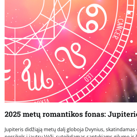
2025 metų romantikos fonas: Jupiteri
Jupiteris didžiąją metų dalį globoja Dvynius, skatindamas
persikels į jautrų Vėžį, suteikdamas santykiams gilumo ir 