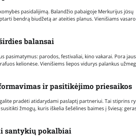
sakomybės pasidalijimą. Balandžio pabaigoje Merkurijus jūsų
arti bendrą biudžetą ar ateities planus. Vienišiams vasaro
širdies balansai
us pasimatymus: parodos, festivaliai, kino vakarai. Pora jaus
grafuos kelionėse. Vienišiems liepos vidurys palankus užmeg
formavimas ir pasitikėjimo priesaikos
alite pradėti atidarydami paslaptį partneriui. Tai stiprins ry
susitikti žmogų, kuris iškelia šešėlines baimes į šviesą: gera
ai santykių pokalbiai