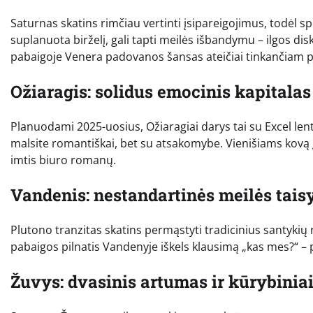
Saturnas skatins rimčiau vertinti įsipareigojimus, todėl sp
suplanuota birželį, gali tapti meilės išbandymu – ilgos d
pabaigoje Venera padovanos šansas ateičiai tinkančiam p
Ožiaragis: solidus emocinis kapitalas 
Planuodami 2025-uosius, Ožiaragiai darys tai su Excel lent
malsite romantiškai, bet su atsakomybe. Vienišiams kovą gal
imtis biuro romanų.
Vandenis: nestandartinės meilės taisy
Plutono tranzitas skatins permąstyti tradicinius santykių r
pabaigos pilnatis Vandenyje iškels klausimą „kas mes?“ – p
Žuvys: dvasinis artumas ir kūrybiniai