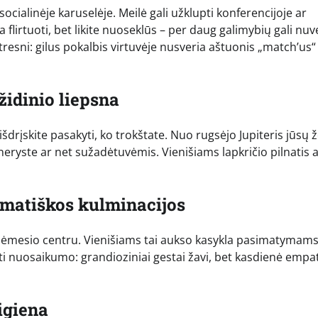
socialinėje karuselėje. Meilė gali užklupti konferencijoje ar
lirtuoti, bet likite nuoseklūs – per daug galimybių gali nuve
autresni: gilus pokalbis virtuvėje nusveria aštuonis „match’us“
židinio liepsna
šdrįskite pasakyti, ko trokštate. Nuo rugsėjo Jupiteris jūsų 
rtneryste ar net sužadėtuvėmis. Vienišiams lapkričio pilnatis 
ramatiškos kulminacijos
 dėmesio centru. Vienišiams tai aukso kasykla pasimatymams
nuosaikumo: grandioziniai gestai žavi, bet kasdienė empat
igiena