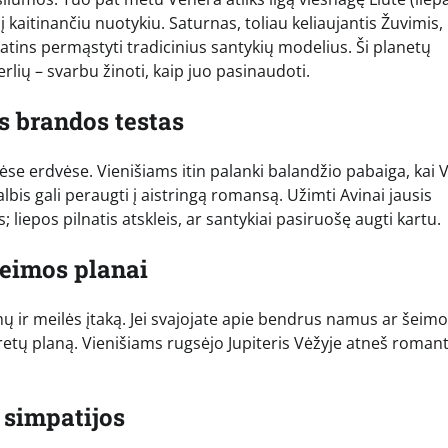
dį kaitinančiu nuotykiu. Saturnas, toliau keliaujantis Žuvimis,
tins permąstyti tradicinius santykių modelius. Ši planetų
lių – svarbu žinoti, kaip juo pasinaudoti.
ės brandos testas
inėse erdvėse. Vienišiams itin palanki balandžio pabaiga, kai
is gali peraugti į aistringą romansą. Užimti Avinai jausis
 liepos pilnatis atskleis, ar santykiai pasiruošę augti kartu.
šeimos planai
mų ir meilės įtaką. Jei svajojate apie bendrus namus ar šeim
retų planą. Vienišiams rugsėjo Jupiteris Vėžyje atneš romant
 simpatijos