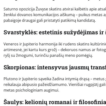
Saturno opozicija Žuvyse skatins atvirai kalbėtis apie at
ženklui dovanos komunikacijos aiškumą – puikus metas apt
pabaigoje draugai gali pristatyti patikimą kandidatą.
Svarstyklės: estetinis sužydėjimas ir 
Veneros ir Jupiterio harmonija iki rudens skatins kultūrini
artimesnė, jei kartu kurs grožį – dekoruos namus ar foto
ryšį su žmogumi, turinčiu panašių meno pomėgių.
Skorpionas: intensyvus jausmų trans
Plutono ir Jupiterio sąveika žadina intymią drąsą – metus g
reikalauja abipusio pažeidžiamumo. Vienišiai rugpjūtį gali 
metas psichologiniam augimui.
Šaulys: kelionių romanai ir filosofini