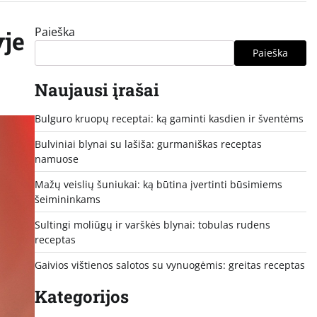
Paieška
yje
Paieška
Naujausi įrašai
Bulguro kruopų receptai: ką gaminti kasdien ir šventėms
Bulviniai blynai su lašiša: gurmaniškas receptas
namuose
Mažų veislių šuniukai: ką būtina įvertinti būsimiems
šeimininkams
Sultingi moliūgų ir varškės blynai: tobulas rudens
receptas
Gaivios vištienos salotos su vynuogėmis: greitas receptas
Kategorijos