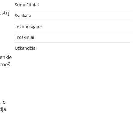
Sumuštiniai
sti į
Sveikata
Technologijos
Troškiniai
Užkandžiai
ženkle
atneš
, o
ija