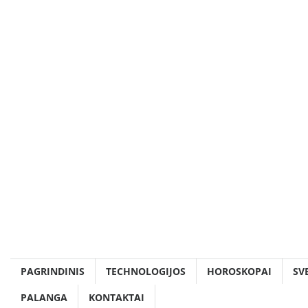
Skip
to
content
PAGRINDINIS
TECHNOLOGIJOS
HOROSKOPAI
SV
PALANGA
KONTAKTAI