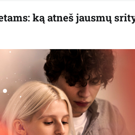
tams: ką atneš jausmų srit