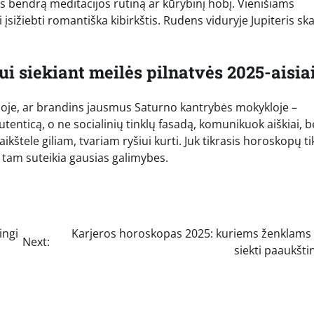
s bendrą meditacijos rutiną ar kūrybinį hobį. Vienišiams
sižiebti romantiška kibirkštis. Rudens viduryje Jupiteris ska
i siekiant meilės pilnatvės 2025-aisia
soje, ar brandins jausmus Saturno kantrybės mokykloje –
tenticą, o ne socialinių tinklų fasadą, komunikuok aiškiai, b
ikštele giliam, tvariam ryšiui kurti. Juk tikrasis horoskopų ti
tam suteikia gausias galimybes.
ingi
Karjeros horoskopas 2025: kuriems ženklams 
Next:
siekti paaukšt