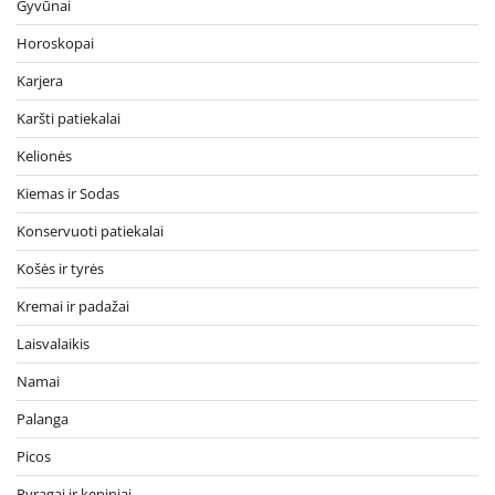
Gyvūnai
Horoskopai
Karjera
Karšti patiekalai
Kelionės
Kiemas ir Sodas
Konservuoti patiekalai
Košės ir tyrės
Kremai ir padažai
Laisvalaikis
Namai
Palanga
Picos
Pyragai ir kepiniai