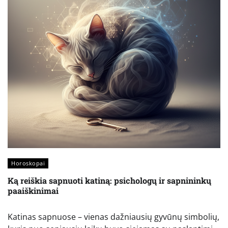
Horoskopai
Ką reiškia sapnuoti katiną: psichologų ir sapnininkų
paaiškinimai
Katinas sapnuose – vienas dažniausių gyvūnų simbolių,