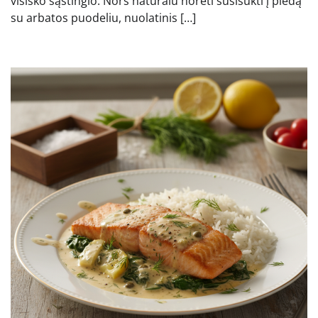
visiško sąstingio. Nors natūralu norėti susisukti į pledą
su arbatos puodeliu, nuolatinis […]