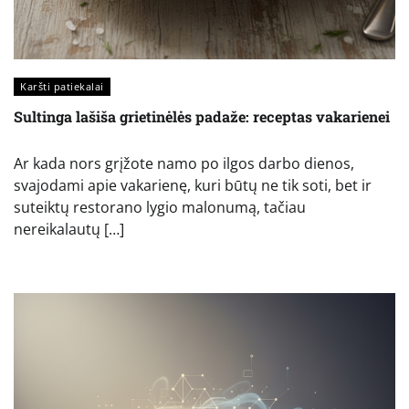
Karšti patiekalai
Sultinga lašiša grietinėlės padaže: receptas vakarienei
Ar kada nors grįžote namo po ilgos darbo dienos,
svajodami apie vakarienę, kuri būtų ne tik soti, bet ir
suteiktų restorano lygio malonumą, tačiau
nereikalautų […]