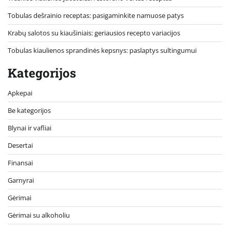
Tobulas dešrainio receptas: pasigaminkite namuose patys
Krabų salotos su kiaušiniais: geriausios recepto variacijos
Tobulas kiaulienos sprandinės kepsnys: paslaptys sultingumui
Kategorijos
Apkepai
Be kategorijos
Blynai ir vafliai
Desertai
Finansai
Garnyrai
Gėrimai
Gėrimai su alkoholiu