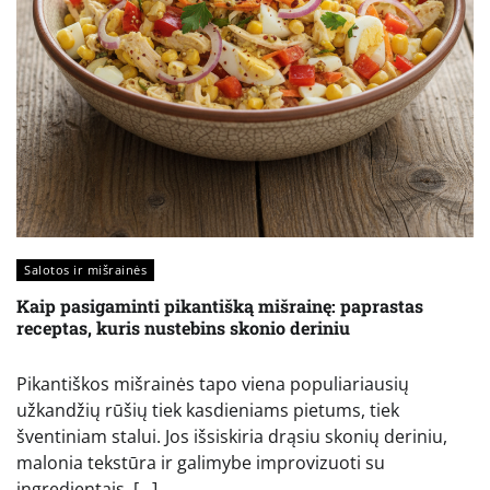
Salotos ir mišrainės
Kaip pasigaminti pikantišką mišrainę: paprastas
receptas, kuris nustebins skonio deriniu
Pikantiškos mišrainės tapo viena populiariausių
užkandžių rūšių tiek kasdieniams pietums, tiek
šventiniam stalui. Jos išsiskiria drąsiu skonių deriniu,
malonia tekstūra ir galimybe improvizuoti su
ingredientais. […]