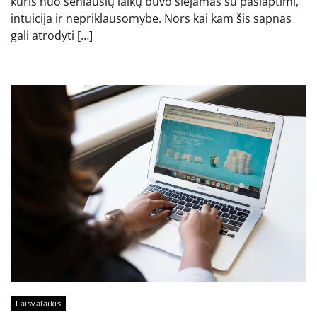
kuris nuo seniausių laikų buvo siejamas su paslaptimi,
intuicija ir nepriklausomybe. Nors kai kam šis sapnas
gali atrodyti […]
Laisvalaikis