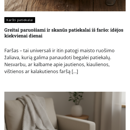
Karšti patiekalai
Greitai paruošiami ir skanūs patiekalai iš faršo: idėjos
kiekvienai dienai
Faršas – tai universali ir itin patogi maisto ruošimo
žaliava, kurią galima panaudoti begalei patiekalų.
Nesvarbu, ar kalbame apie jautienos, kiaulienos,
vištienos ar kalakutienos faršą […]