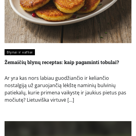
Blynai ir vafliai
Žemaičių blynų receptas: kaip pagaminti tobulai?
Ar yra kas nors labiau guodžiančio ir keliančio
nostalgiją už garuojančią lėkštę naminių bulvinių
patiekalų, kurie primena vaikystę ir jaukius pietus pas
močiutę? Lietuviška virtuvė […]