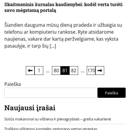
Skaitmeninis žurnalas kasdienybei: kodėl verta turėti
savo mėgstamą portalą
Šiandien dauguma mūsų dieną pradeda ir užbaigia su
telefonu ar kompiuteriu rankose. Ryte atsidarome
naujienas, vakare dar kartą peržvelgiame, kas vyksta
pasaulyje, ir tarp šių […]
Įrašų
1
…
80
81
82
…
170
puslapiavimas
Paieška
Paieška
Naujausi įrašai
Sotūs makaronai su vištiena ir pievagrybiais – greita vakarienė
Traškios vištienos juostelės: restorano vertas receptas