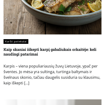
Karšti patiekalai
Kaip skaniai iškepti karpį gabaliukais orkaitėje: keli
naudingi patarimai
Karpis – viena populiariausių žuvų Lietuvoje, ypač per
šventes. Jo mėsa yra sultinga, turtinga baltymais ir
švelnaus skonio, tačiau daugelis susiduria su klausimu,
kaip iškepti […]