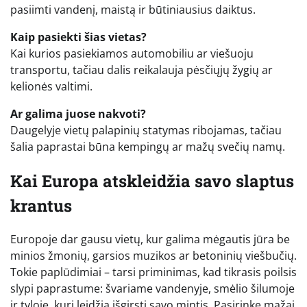
pasiimti vandenį, maistą ir būtiniausius daiktus.
Kaip pasiekti šias vietas?
Kai kurios pasiekiamos automobiliu ar viešuoju
transportu, tačiau dalis reikalauja pėsčiųjų žygių ar
kelionės valtimi.
Ar galima juose nakvoti?
Daugelyje vietų palapinių statymas ribojamas, tačiau
šalia paprastai būna kempingų ar mažų svečių namų.
Kai Europa atskleidžia savo slaptus
krantus
Europoje dar gausu vietų, kur galima mėgautis jūra be
minios žmonių, garsios muzikos ar betoninių viešbučių.
Tokie paplūdimiai – tarsi priminimas, kad tikrasis poilsis
slypi paprastume: švariame vandenyje, smėlio šilumoje
ir tyloje, kuri leidžia išgirsti savo mintis. Pasirinkę mažai