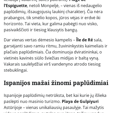
l’Espiguette
, netoli Monpeljė, – vienas iš nedaugelio
paplūdimių, išsaugojusių laukinį charakterį. Čia nėra
prabangos, tik smėlio kopos, jūros vėjas ir erdvė iki
horizonto. Tai vieta, kur galima pabėgti nuo visko,
pasivaikščioti ir tiesiog klausytis bangų.
Dar vienas vertas dėmesio kampelis –
Île de Ré
sala,
garsėjanti savo ramiu ritmu, žuvininkystės kaimeliais ir
plačiais paplūdimiais. Čia dominuoja dviratininkai, o
vietinės kavinės siūlo šviežias midijas ir baltą vyną.
Vakarais saulėlydžiai virš vandenyno atrodo tiesiog
stebuklingai.
Ispanijos mažai žinomi paplūdimiai
Ispanijoje paplūdimių netrūksta, bet kai kurie jų išlieka
paslėpti nuo masinio turizmo.
Playa de Gulpiyuri
Astūrijoje – vienas unikaliausių pasaulyje. Tai mažytis