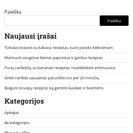
Paieška
Paieška
Naujausi įrašai
Tobulas braunis su kakava: receptas, kuris pavyks kiekvienam
Marinuoti svogūnai žiemai: paprastas ir gardus receptas
Purių varškėčių su bananais receptas: nustebinkite artimuosius
Greiti varškės sausainiai: paruošite vos per 20 minučių
Bulguro kruopų receptai: ką gaminti kasdien ir šventėms
Kategorijos
Apkepai
Be kategorijos
Blynai ir vafliai