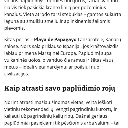
vidaus paplūdimys, nutolęs nuo jūros, tačiau vanduo
čia vis tiek pasiekia kranto liniją per požeminius
kanalus. Vieta atrodo tarsi stebuklas – gamtos sukurta
lagūna su smulkiu smėliu ir aplinkinėmis žaliomis
pievomis.
Kitas perlas –
Playa de Papagayo
Lanzarotėje, Kanarų
salose. Nors sala priklauso Ispanijai, jos kraštovaizdis
labiau primena Marsą nei Europą. Paplūdimį supa
vulkaninės uolos, o vanduo čia ramus ir šiltas visus
metus – ideali vieta nardymui ar poilsiui nuo
civilizacijos.
Kaip atrasti savo paplūdimio rojų
Norint atrasti mažiau žinomas vietas, verta ieškoti
vietinių rekomendacijų, vengti pagrindinių kurortų ir
keliauti už pagrindinių kelių ribų. Dažnai geriausi
paplūdimiai pasiekiami tik pėsčiomis arba valtimi – tai