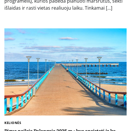
programėlių, kurios padeda planuoti maršrutus, sekti
išlaidas ir rasti vietas realiuoju laiku. Tinkamai […]
KELIONĖS
Pigus poilsis Palangoje 2025 m.: kur apsistoti ir ką