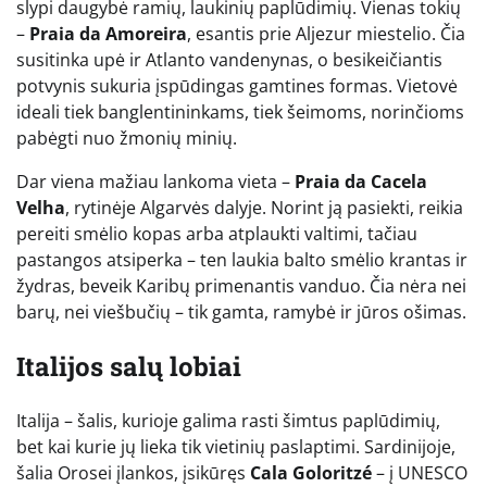
slypi daugybė ramių, laukinių paplūdimių. Vienas tokių
–
Praia da Amoreira
, esantis prie Aljezur miestelio. Čia
susitinka upė ir Atlanto vandenynas, o besikeičiantis
potvynis sukuria įspūdingas gamtines formas. Vietovė
ideali tiek banglentininkams, tiek šeimoms, norinčioms
pabėgti nuo žmonių minių.
Dar viena mažiau lankoma vieta –
Praia da Cacela
Velha
, rytinėje Algarvės dalyje. Norint ją pasiekti, reikia
pereiti smėlio kopas arba atplaukti valtimi, tačiau
pastangos atsiperka – ten laukia balto smėlio krantas ir
žydras, beveik Karibų primenantis vanduo. Čia nėra nei
barų, nei viešbučių – tik gamta, ramybė ir jūros ošimas.
Italijos salų lobiai
Italija – šalis, kurioje galima rasti šimtus paplūdimių,
bet kai kurie jų lieka tik vietinių paslaptimi. Sardinijoje,
šalia Orosei įlankos, įsikūręs
Cala Goloritzé
– į UNESCO