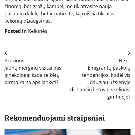
žinomą, bet gražų kampelį, ne tik atrasite naują
pasaulio dalelę, bet ir patirsite, ką reiškia tikrasis
kelionių džiaugsmas.
Posted in
Kelionės
Navigacija
Previous:
Next:
tarp
Jaunų merginų vizitai pas
Emigrantų paskolų
įrašų
ginekologą: kada reikėtų
tendencijos: kodėl vis
pirmą kartą apsilankyti?
daugiau užsienyje
dirbančių lietuvių skolinasi
gimtinėje?
Rekomenduojami straipsniai