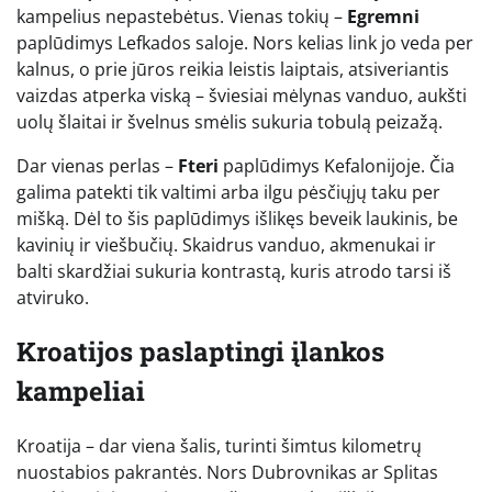
kampelius nepastebėtus. Vienas tokių –
Egremni
paplūdimys Lefkados saloje. Nors kelias link jo veda per
kalnus, o prie jūros reikia leistis laiptais, atsiveriantis
vaizdas atperka viską – šviesiai mėlynas vanduo, aukšti
uolų šlaitai ir švelnus smėlis sukuria tobulą peizažą.
Dar vienas perlas –
Fteri
paplūdimys Kefalonijoje. Čia
galima patekti tik valtimi arba ilgu pėsčiųjų taku per
mišką. Dėl to šis paplūdimys išlikęs beveik laukinis, be
kavinių ir viešbučių. Skaidrus vanduo, akmenukai ir
balti skardžiai sukuria kontrastą, kuris atrodo tarsi iš
atviruko.
Kroatijos paslaptingi įlankos
kampeliai
Kroatija – dar viena šalis, turinti šimtus kilometrų
nuostabios pakrantės. Nors Dubrovnikas ar Splitas