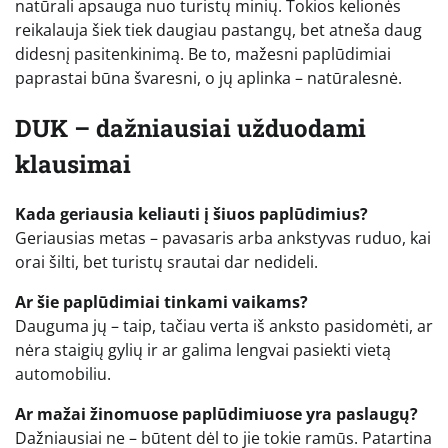
natūrali apsauga nuo turistų minių. Tokios kelionės
reikalauja šiek tiek daugiau pastangų, bet atneša daug
didesnį pasitenkinimą. Be to, mažesni paplūdimiai
paprastai būna švaresni, o jų aplinka – natūralesnė.
DUK – dažniausiai užduodami
klausimai
Kada geriausia keliauti į šiuos paplūdimius?
Geriausias metas – pavasaris arba ankstyvas ruduo, kai
orai šilti, bet turistų srautai dar nedideli.
Ar šie paplūdimiai tinkami vaikams?
Dauguma jų – taip, tačiau verta iš anksto pasidomėti, ar
nėra staigių gylių ir ar galima lengvai pasiekti vietą
automobiliu.
Ar mažai žinomuose paplūdimiuose yra paslaugų?
Dažniausiai ne – būtent dėl to jie tokie ramūs. Patartina