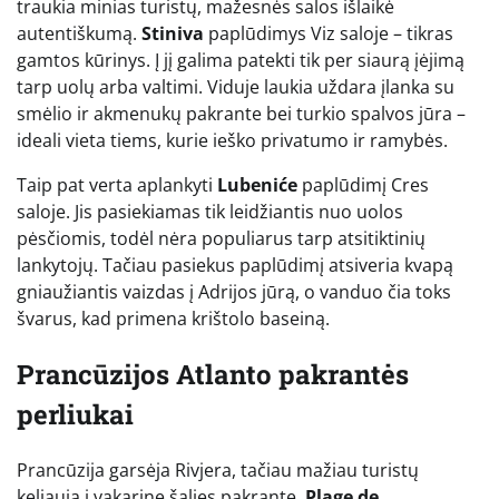
traukia minias turistų, mažesnės salos išlaikė
autentiškumą.
Stiniva
paplūdimys Viz saloje – tikras
gamtos kūrinys. Į jį galima patekti tik per siaurą įėjimą
tarp uolų arba valtimi. Viduje laukia uždara įlanka su
smėlio ir akmenukų pakrante bei turkio spalvos jūra –
ideali vieta tiems, kurie ieško privatumo ir ramybės.
Taip pat verta aplankyti
Lubeniće
paplūdimį Cres
saloje. Jis pasiekiamas tik leidžiantis nuo uolos
pėsčiomis, todėl nėra populiarus tarp atsitiktinių
lankytojų. Tačiau pasiekus paplūdimį atsiveria kvapą
gniaužiantis vaizdas į Adrijos jūrą, o vanduo čia toks
švarus, kad primena krištolo baseiną.
Prancūzijos Atlanto pakrantės
perliukai
Prancūzija garsėja Rivjera, tačiau mažiau turistų
keliauja į vakarinę šalies pakrantę.
Plage de