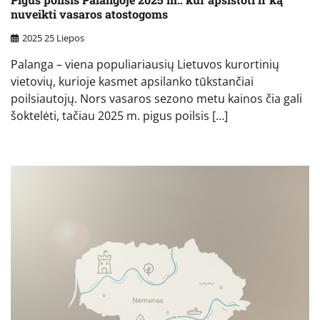
nuveikti vasaros atostogoms
2025 25 Liepos
Palanga – viena populiariausių Lietuvos kurortinių
vietovių, kurioje kasmet apsilanko tūkstančiai
poilsiautojų. Nors vasaros sezono metu kainos čia gali
šoktelėti, tačiau 2025 m. pigus poilsis […]