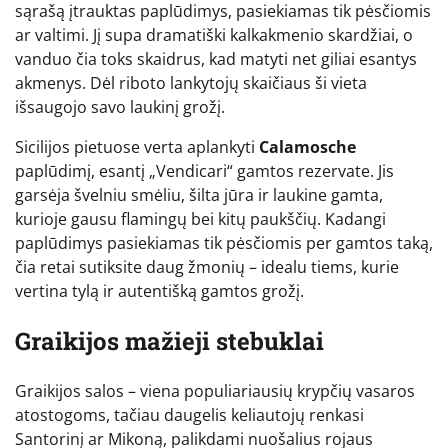
sąrašą įtrauktas paplūdimys, pasiekiamas tik pėsčiomis
ar valtimi. Jį supa dramatiški kalkakmenio skardžiai, o
vanduo čia toks skaidrus, kad matyti net giliai esantys
akmenys. Dėl riboto lankytojų skaičiaus ši vieta
išsaugojo savo laukinį grožį.
Sicilijos pietuose verta aplankyti
Calamosche
paplūdimį, esantį „Vendicari“ gamtos rezervate. Jis
garsėja švelniu smėliu, šilta jūra ir laukine gamta,
kurioje gausu flamingų bei kitų paukščių. Kadangi
paplūdimys pasiekiamas tik pėsčiomis per gamtos taką,
čia retai sutiksite daug žmonių – idealu tiems, kurie
vertina tylą ir autentišką gamtos grožį.
Graikijos mažieji stebuklai
Graikijos salos – viena populiariausių krypčių vasaros
atostogoms, tačiau daugelis keliautojų renkasi
Santorinį ar Mikoną, palikdami nuošalius rojaus