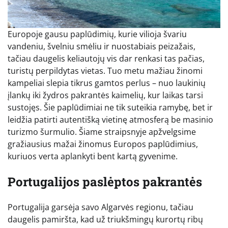
Europoje gausu paplūdimių, kurie vilioja švariu
vandeniu, švelniu smėliu ir nuostabiais peizažais,
tačiau daugelis keliautojų vis dar renkasi tas pačias,
turistų perpildytas vietas. Tuo metu mažiau žinomi
kampeliai slepia tikrus gamtos perlus – nuo laukinių
įlankų iki žydros pakrantės kaimelių, kur laikas tarsi
sustojęs. Šie paplūdimiai ne tik suteikia ramybę, bet ir
leidžia patirti autentišką vietinę atmosferą be masinio
turizmo šurmulio. Šiame straipsnyje apžvelgsime
gražiausius mažai žinomus Europos paplūdimius,
kuriuos verta aplankyti bent kartą gyvenime.
Portugalijos paslėptos pakrantės
Portugalija garsėja savo Algarvės regionu, tačiau
daugelis pamiršta, kad už triukšmingų kurortų ribų