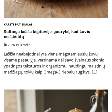
KARŠTI PATIEKALAI
Sultinga lašiša keptuvėje: gudrybė, kad žuvis
neišdžiūtų
2026 15 Birželio
Lašiša neabejotinai yra viena mėgstamiausių žuvų
visame pasaulyje, vertinama dėl savo švelnaus skonio,
ypatingos tekstūros ir organizmui naudingų maistinių
medžiagų, tokių kaip Omega-3 riebalų rūgštys, […]