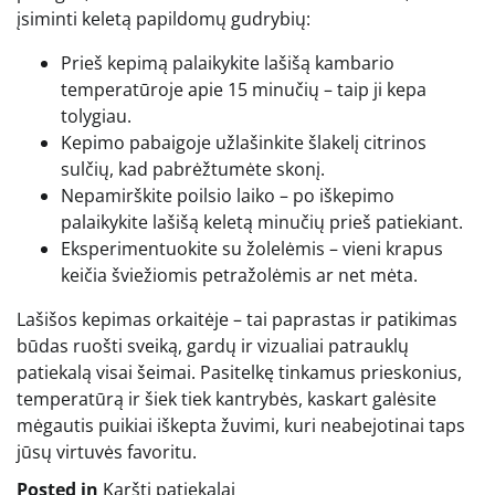
įsiminti keletą papildomų gudrybių:
Prieš kepimą palaikykite lašišą kambario
temperatūroje apie 15 minučių – taip ji kepa
tolygiau.
Kepimo pabaigoje užlašinkite šlakelį citrinos
sulčių, kad pabrėžtumėte skonį.
Nepamirškite poilsio laiko – po iškepimo
palaikykite lašišą keletą minučių prieš patiekiant.
Eksperimentuokite su žolelėmis – vieni krapus
keičia šviežiomis petražolėmis ar net mėta.
Lašišos kepimas orkaitėje – tai paprastas ir patikimas
būdas ruošti sveiką, gardų ir vizualiai patrauklų
patiekalą visai šeimai. Pasitelkę tinkamus prieskonius,
temperatūrą ir šiek tiek kantrybės, kaskart galėsite
mėgautis puikiai iškepta žuvimi, kuri neabejotinai taps
jūsų virtuvės favoritu.
Posted in
Karšti patiekalai