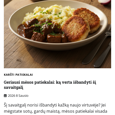
KARŠTI PATIEKALAI
Geriausi mėsos patiekalai: ką verta išbandyti šį
savaitgalį
2026 8 Sausio
Šį savaitgalį norisi išbandyti kažką naujo virtuvėje? Jei
mėgstate sotų, gardų maistą, mėsos patiekalai visada