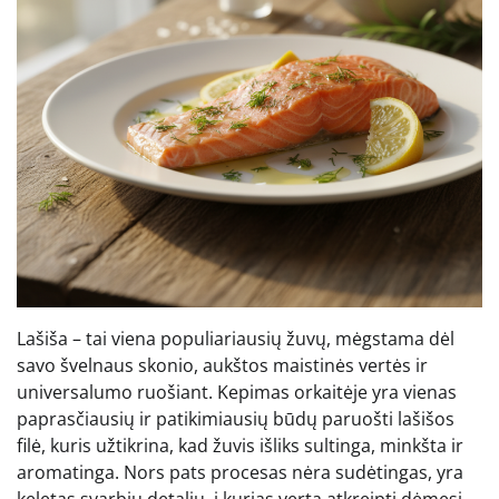
Lašiša – tai viena populiariausių žuvų, mėgstama dėl
savo švelnaus skonio, aukštos maistinės vertės ir
universalumo ruošiant. Kepimas orkaitėje yra vienas
paprasčiausių ir patikimiausių būdų paruošti lašišos
filė, kuris užtikrina, kad žuvis išliks sultinga, minkšta ir
aromatinga. Nors pats procesas nėra sudėtingas, yra
keletas svarbių detalių, į kurias verta atkreipti dėmesį,