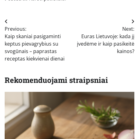
Navigacija
Previous:
Next:
tarp
Kaip skaniai pasigaminti
Euras Lietuvoje: kada jį
įrašų
keptus pievagrybius su
įvedėme ir kaip pasikeitė
svogūnais – paprastas
kainos?
receptas kiekvienai dienai
Rekomenduojami straipsniai