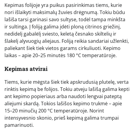
Kepimas folijoje yra puikus pasirinkimas tiems, kurie
nori išlaikyti maksimalų žuvies drėgnumą. Tokiu būdu
lašiša tarsi garinasi savo sultyse, todėl tampa minkšta
ir sultinga. Į foliją galima įdėti ploną citrinos griežinį,
nedidelį gabalėlį sviesto, keletą česnako skiltelių ir
šlakelį alyvuogių aliejaus. Foliją reikia sandariai užlenkti,
paliekant šiek tiek vietos garams cirkuliuoti. Kepimo
laikas – apie 20–25 minutės 180 °C temperatūroje.
Kepimas atvirai
Tiems, kurie mėgsta šiek tiek apskrudusią plutelę, verta
rinktis kepimą be folijos. Tokiu atveju lašišą galima kepti
ant kepimo popieriaus arba naudoti lengvai pateptą
aliejumi skardą. Tokios lašišos kepimo trukmė – apie
15–20 minučių 200 °C temperatūroje. Norint
intensyvesnio skonio, prieš kepimą galima trumpai
pamarinuoti.