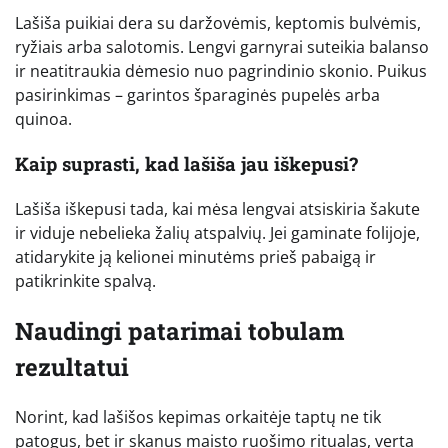
Lašiša puikiai dera su daržovėmis, keptomis bulvėmis,
ryžiais arba salotomis. Lengvi garnyrai suteikia balanso
ir neatitraukia dėmesio nuo pagrindinio skonio. Puikus
pasirinkimas – garintos šparaginės pupelės arba
quinoa.
Kaip suprasti, kad lašiša jau iškepusi?
Lašiša iškepusi tada, kai mėsa lengvai atsiskiria šakute
ir viduje nebelieka žalių atspalvių. Jei gaminate folijoje,
atidarykite ją kelionei minutėms prieš pabaigą ir
patikrinkite spalvą.
Naudingi patarimai tobulam
rezultatui
Norint, kad lašišos kepimas orkaitėje taptų ne tik
patogus, bet ir skanus maisto ruošimo ritualas, verta