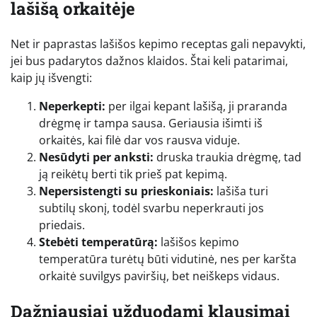
lašišą orkaitėje
Net ir paprastas lašišos kepimo receptas gali nepavykti,
jei bus padarytos dažnos klaidos. Štai keli patarimai,
kaip jų išvengti:
Neperkepti:
per ilgai kepant lašišą, ji praranda
drėgmę ir tampa sausa. Geriausia išimti iš
orkaitės, kai filė dar vos rausva viduje.
Nesūdyti per anksti:
druska traukia drėgmę, tad
ją reikėtų berti tik prieš pat kepimą.
Nepersistengti su prieskoniais:
lašiša turi
subtilų skonį, todėl svarbu neperkrauti jos
priedais.
Stebėti temperatūrą:
lašišos kepimo
temperatūra turėtų būti vidutinė, nes per karšta
orkaitė suvilgys paviršių, bet neiškeps vidaus.
Dažniausiai užduodami klausimai