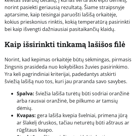
norint pasiekti geriausią rezultatą. Šiame straipsnyje
aptarsime, kaip teisingai paruošti lašišą orkaitėje,
kokius prieskonius rinktis, kokią temperatūrą pasirinkti
bei kaip išvengti dažniausiai pasitaikančių klaidų.
Kaip išsirinkti tinkamą lašišos filė
Norint, kad kepimas orkaitėje būtų sėkmingas, pirmasis
žingsnis prasideda nuo kokybiškos žuvies pasirinkimo.
Yra keli pagrindiniai kriterijai, padedantys atskirti
šviežią lašišą nuo tos, kuri jau praranda savo savybes.
Spalva:
šviežia lašiša turėtų būti sodriai oranžinė
arba rausvai oranžinė, be pilkumo ar tamsių
dėmių.
Kvapas:
gera lašiša kvepia švelniai, primena jūrą
ar šlakelį druskos, tačiau neturėtų būti aštraus ar
rūgštaus kvapo.