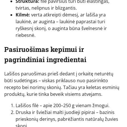
Struktūra:
filė paviršius turi būti elastingas,
tvirtas, nelipnus ir blizgantis.
Kilmė:
verta atkreipti dėmesį, ar lašiša yra
laukinė, ar auginta – laukinė paprastai turi
ryškesnį skonį, o auginta būna švelnesnė ir
riebesnė.
Pasiruošimas kepimui ir
pagrindiniai ingredientai
Lašišos paruošimas prieš dedant į orkaitę neturėtų
būti sudėtingas – viskas priklauso nuo pasirinkto
recepto bei norimų skonių. Tačiau yra keletas esminių
produktų, kurie tinka beveik visiems atvejams.
Lašišos filė – apie 200–250 g vienam žmogui.
Druska ir šviežiai malti juodieji pipirai – bazinis
prieskonių derinys, pabrėžiantis natūralų žuvies
skonį.