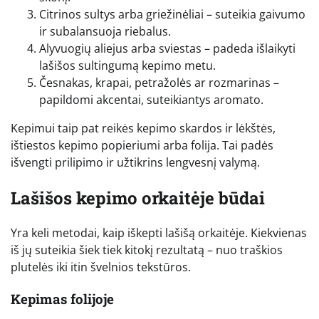
Citrinos sultys arba griežinėliai – suteikia gaivumo
ir subalansuoja riebalus.
Alyvuogių aliejus arba sviestas – padeda išlaikyti
lašišos sultingumą kepimo metu.
Česnakas, krapai, petražolės ar rozmarinas –
papildomi akcentai, suteikiantys aromato.
Kepimui taip pat reikės kepimo skardos ir lėkštės,
ištiestos kepimo popieriumi arba folija. Tai padės
išvengti prilipimo ir užtikrins lengvesnį valymą.
Lašišos kepimo orkaitėje būdai
Yra keli metodai, kaip iškepti lašišą orkaitėje. Kiekvienas
iš jų suteikia šiek tiek kitokį rezultatą – nuo traškios
plutelės iki itin švelnios tekstūros.
Kepimas folijoje