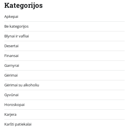
Kategorijos
Apkepai
Be kategorijos
Blynai ir vafliai
Desertai
Finansai
Garnyrai
Gėrimai
Gėrimai su alkoholiu
Gyvūnai
Horoskopai
Karjera
Karšti patiekalai