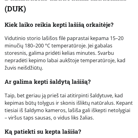
(DUK)
Kiek laiko reikia kepti lašišą orkaitėje?
Vidutinio storio lašišos filė paprastai kepama 15–20
minučių 180–200 °C temperatūroje. Jei gabalas
storesnis, galima pridėti kelias minutes. Svarbu
nepradėti kepimo labai aukštoje temperatūroje, kad
žuvis neišdžiūtų.
Ar galima kepti šaldytą lašišą?
Taip, bet geriau ją prieš tai atitirpinti šaldytuve, kad
kepimas būtų tolygus ir skonis išliktų natūralus. Kepant
tiesiai iš šaldymo kameros, lašiša gali iškepti netolygiai
– viršus taps sausas, o vidus liks žalias.
Ką patiekti su kepta lašiša?