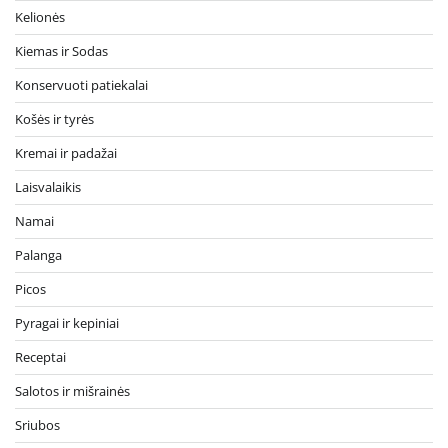
Kelionės
Kiemas ir Sodas
Konservuoti patiekalai
Košės ir tyrės
Kremai ir padažai
Laisvalaikis
Namai
Palanga
Picos
Pyragai ir kepiniai
Receptai
Salotos ir mišrainės
Sriubos