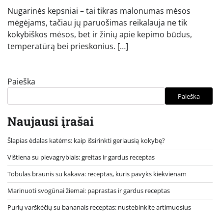
Nugarinės kepsniai – tai tikras malonumas mėsos
mėgėjams, tačiau jų paruošimas reikalauja ne tik
kokybiškos mėsos, bet ir žinių apie kepimo būdus,
temperatūrą bei prieskonius. […]
Paieška
Paieška
Naujausi įrašai
Šlapias ėdalas katėms: kaip išsirinkti geriausią kokybę?
Vištiena su pievagrybiais: greitas ir gardus receptas
Tobulas braunis su kakava: receptas, kuris pavyks kiekvienam
Marinuoti svogūnai žiemai: paprastas ir gardus receptas
Purių varškėčių su bananais receptas: nustebinkite artimuosius