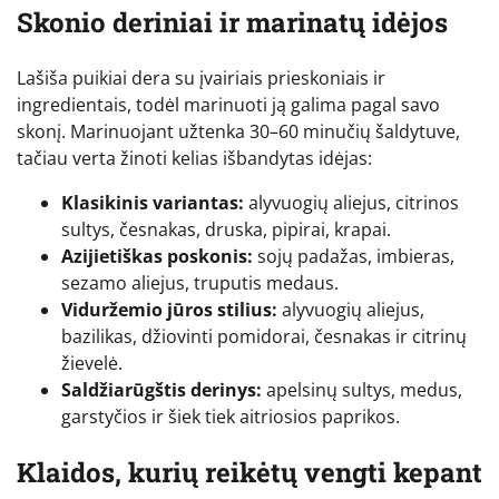
Skonio deriniai ir marinatų idėjos
Lašiša puikiai dera su įvairiais prieskoniais ir
ingredientais, todėl marinuoti ją galima pagal savo
skonį. Marinuojant užtenka 30–60 minučių šaldytuve,
tačiau verta žinoti kelias išbandytas idėjas:
Klasikinis variantas:
alyvuogių aliejus, citrinos
sultys, česnakas, druska, pipirai, krapai.
Azijietiškas poskonis:
sojų padažas, imbieras,
sezamo aliejus, truputis medaus.
Viduržemio jūros stilius:
alyvuogių aliejus,
bazilikas, džiovinti pomidorai, česnakas ir citrinų
žievelė.
Saldžiarūgštis derinys:
apelsinų sultys, medus,
garstyčios ir šiek tiek aitriosios paprikos.
Klaidos, kurių reikėtų vengti kepant