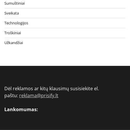
Sumuštiniai
Sveikata
Technologijos
Troškiniai
Užkandžiai
Dėl reklamos ar kitų klausimų susisiekite el.
paštu:
reklama@prisify.lt
Lankomumas: