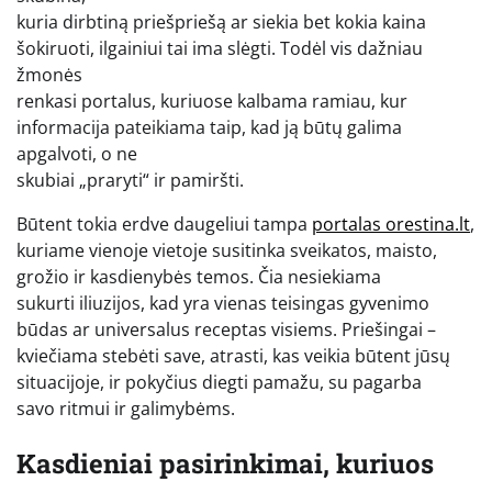
kuria dirbtiną priešpriešą ar siekia bet kokia kaina
šokiruoti, ilgainiui tai ima slėgti. Todėl vis dažniau
žmonės
renkasi portalus, kuriuose kalbama ramiau, kur
informacija pateikiama taip, kad ją būtų galima
apgalvoti, o ne
skubiai „praryti“ ir pamiršti.
Būtent tokia erdve daugeliui tampa
portalas orestina.lt
,
kuriame vienoje vietoje susitinka sveikatos, maisto,
grožio ir kasdienybės temos. Čia nesiekiama
sukurti iliuzijos, kad yra vienas teisingas gyvenimo
būdas ar universalus receptas visiems. Priešingai –
kviečiama stebėti save, atrasti, kas veikia būtent jūsų
situacijoje, ir pokyčius diegti pamažu, su pagarba
savo ritmui ir galimybėms.
Kasdieniai pasirinkimai, kuriuos