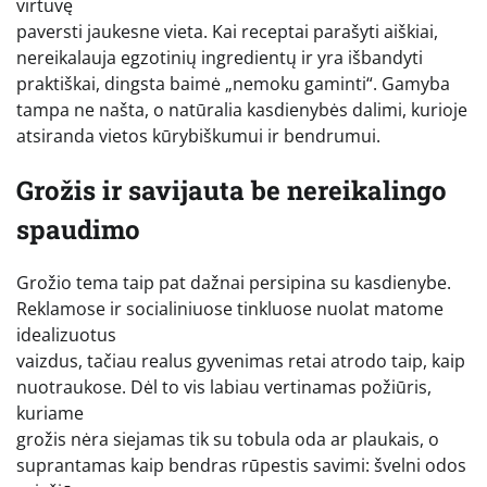
virtuvę
paversti jaukesne vieta. Kai receptai parašyti aiškiai,
nereikalauja egzotinių ingredientų ir yra išbandyti
praktiškai, dingsta baimė „nemoku gaminti“. Gamyba
tampa ne našta, o natūralia kasdienybės dalimi, kurioje
atsiranda vietos kūrybiškumui ir bendrumui.
Grožis ir savijauta be nereikalingo
spaudimo
Grožio tema taip pat dažnai persipina su kasdienybe.
Reklamose ir socialiniuose tinkluose nuolat matome
idealizuotus
vaizdus, tačiau realus gyvenimas retai atrodo taip, kaip
nuotraukose. Dėl to vis labiau vertinamas požiūris,
kuriame
grožis nėra siejamas tik su tobula oda ar plaukais, o
suprantamas kaip bendras rūpestis savimi: švelni odos