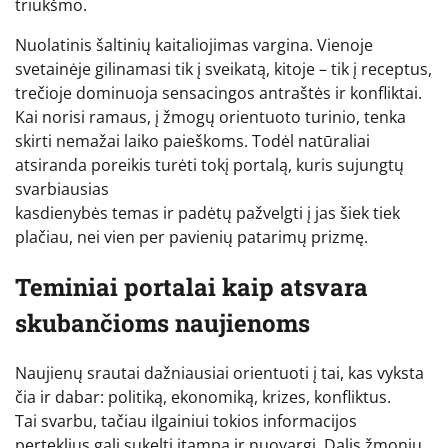
triukšmo.
Nuolatinis šaltinių kaitaliojimas vargina. Vienoje
svetainėje gilinamasi tik į sveikatą, kitoje – tik į receptus,
trečioje dominuoja sensacingos antraštės ir konfliktai.
Kai norisi ramaus, į žmogų orientuoto turinio, tenka
skirti nemažai laiko paieškoms. Todėl natūraliai
atsiranda poreikis turėti tokį portalą, kuris sujungtų
svarbiausias
kasdienybės temas ir padėtų pažvelgti į jas šiek tiek
plačiau, nei vien per pavienių patarimų prizmę.
Teminiai portalai kaip atsvara
skubančioms naujienoms
Naujienų srautai dažniausiai orientuoti į tai, kas vyksta
čia ir dabar: politiką, ekonomiką, krizes, konfliktus.
Tai svarbu, tačiau ilgainiui tokios informacijos
perteklius gali sukelti įtampą ir nuovargį. Dalis žmonių