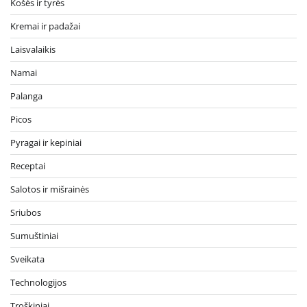
Košės ir tyrės
Kremai ir padažai
Laisvalaikis
Namai
Palanga
Picos
Pyragai ir kepiniai
Receptai
Salotos ir mišrainės
Sriubos
Sumuštiniai
Sveikata
Technologijos
Troškiniai