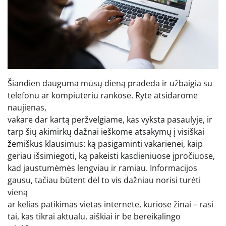
Šiandien dauguma mūsų dieną pradeda ir užbaigia su
telefonu ar kompiuteriu rankose. Ryte atsidarome
naujienas,
vakare dar kartą peržvelgiame, kas vyksta pasaulyje, ir
tarp šių akimirkų dažnai ieškome atsakymų į visiškai
žemiškus klausimus: ką pasigaminti vakarienei, kaip
geriau išsimiegoti, ką pakeisti kasdieniuose įpročiuose,
kad jaustumėmės lengviau ir ramiau. Informacijos
gausu, tačiau būtent dėl to vis dažniau norisi turėti
vieną
ar kelias patikimas vietas internete, kuriose žinai – rasi
tai, kas tikrai aktualu, aiškiai ir be bereikalingo