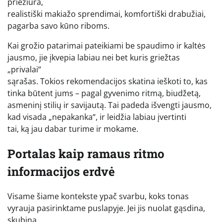
priežiūra,
realistiški makiažo sprendimai, komfortiški drabužiai,
pagarba savo kūno riboms.
Kai grožio patarimai pateikiami be spaudimo ir kaltės
jausmo, jie įkvepia labiau nei bet kuris griežtas
„privalai“
sąrašas. Tokios rekomendacijos skatina ieškoti to, kas
tinka būtent jums – pagal gyvenimo ritmą, biudžetą,
asmeninį stilių ir savijautą. Tai padeda išvengti jausmo,
kad visada „nepakanka“, ir leidžia labiau įvertinti
tai, ką jau dabar turime ir mokame.
Portalas kaip ramaus ritmo
informacijos erdvė
Visame šiame kontekste ypač svarbu, koks tonas
vyrauja pasirinktame puslapyje. Jei jis nuolat gąsdina,
skubina,