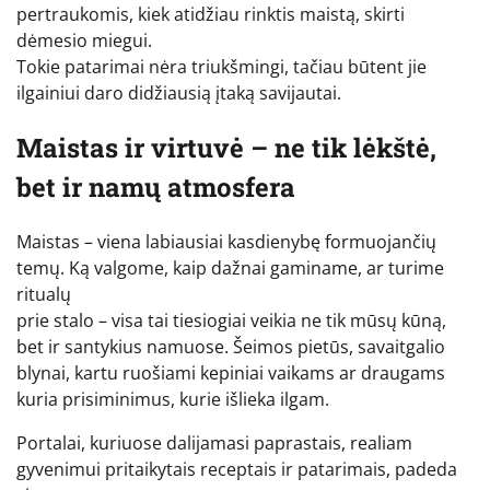
pertraukomis, kiek atidžiau rinktis maistą, skirti
dėmesio miegui.
Tokie patarimai nėra triukšmingi, tačiau būtent jie
ilgainiui daro didžiausią įtaką savijautai.
Maistas ir virtuvė – ne tik lėkštė,
bet ir namų atmosfera
Maistas – viena labiausiai kasdienybę formuojančių
temų. Ką valgome, kaip dažnai gaminame, ar turime
ritualų
prie stalo – visa tai tiesiogiai veikia ne tik mūsų kūną,
bet ir santykius namuose. Šeimos pietūs, savaitgalio
blynai, kartu ruošiami kepiniai vaikams ar draugams
kuria prisiminimus, kurie išlieka ilgam.
Portalai, kuriuose dalijamasi paprastais, realiam
gyvenimui pritaikytais receptais ir patarimais, padeda