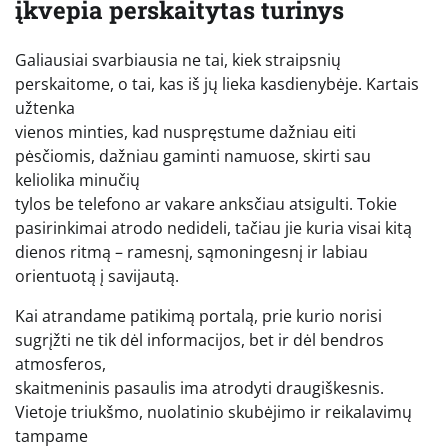
įkvepia perskaitytas turinys
Galiausiai svarbiausia ne tai, kiek straipsnių
perskaitome, o tai, kas iš jų lieka kasdienybėje. Kartais
užtenka
vienos minties, kad nuspręstume dažniau eiti
pėsčiomis, dažniau gaminti namuose, skirti sau
keliolika minučių
tylos be telefono ar vakare anksčiau atsigulti. Tokie
pasirinkimai atrodo nedideli, tačiau jie kuria visai kitą
dienos ritmą – ramesnį, sąmoningesnį ir labiau
orientuotą į savijautą.
Kai atrandame patikimą portalą, prie kurio norisi
sugrįžti ne tik dėl informacijos, bet ir dėl bendros
atmosferos,
skaitmeninis pasaulis ima atrodyti draugiškesnis.
Vietoje triukšmo, nuolatinio skubėjimo ir reikalavimų
tampame