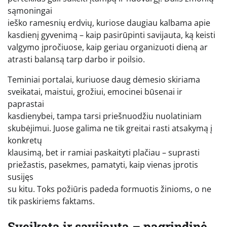
sąmoningai
ieško ramesnių erdvių, kuriose daugiau kalbama apie
kasdienį gyvenimą – kaip pasirūpinti savijauta, ką keisti
valgymo įpročiuose, kaip geriau organizuoti dieną ar
atrasti balansą tarp darbo ir poilsio.
Teminiai portalai, kuriuose daug dėmesio skiriama
sveikatai, maistui, grožiui, emocinei būsenai ir
paprastai
kasdienybei, tampa tarsi priešnuodžiu nuolatiniam
skubėjimui. Juose galima ne tik greitai rasti atsakymą į
konkretų
klausimą, bet ir ramiai paskaityti plačiau – suprasti
priežastis, pasekmes, pamatyti, kaip vienas įprotis
susijęs
su kitu. Toks požiūris padeda formuotis žinioms, o ne
tik paskiriems faktams.
Sveikata ir savijauta – pagrindinė