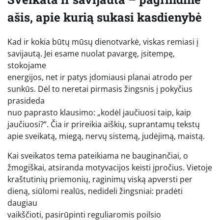
ašis, apie kurią sukasi kasdienybė
Kad ir kokia būtų mūsų dienotvarkė, viskas remiasi į
savijautą. Jei esame nuolat pavargę, įsitempę,
stokojame
energijos, net ir patys įdomiausi planai atrodo per
sunkūs. Dėl to neretai pirmasis žingsnis į pokyčius
prasideda
nuo paprasto klausimo: „kodėl jaučiuosi taip, kaip
jaučiuosi?“. Čia ir prireikia aiškių, suprantamų tekstų
apie sveikatą, miegą, nervų sistemą, judėjimą, maistą.
Kai sveikatos tema pateikiama ne bauginančiai, o
žmogiškai, atsiranda motyvacijos keisti įpročius. Vietoje
kraštutinių priemonių, raginimų viską apversti per
dieną, siūlomi realūs, nedideli žingsniai: pradėti
daugiau
vaikščioti, pasirūpinti reguliaromis poilsio