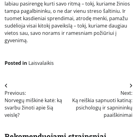
labiau pasirengę kurti savo ritmą – tokį, kuriame žinios
tampa pagalbininku, o ne dar vienu streso šaltiniu. Ir
tuomet kasdieniai sprendimai, atrodę menki, pamažu
sudėlioja visai kitokį paveikslą – tokį, kuriame daugiau
vietos sau, savo norams ir ramesniam požiūriui į
gyvenimą.
Posted in
Laisvalaikis
Navigacija
Previous:
Next:
tarp
Norvegų miškinė katė: ką
Ką reiškia sapnuoti katiną:
įrašų
svarbu žinoti apie šią
psichologų ir sapnininkų
veislę?
paaiškinimai
Rekomenduojami straipsniai