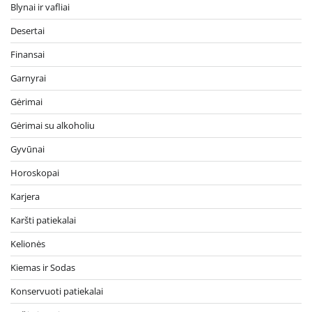
Blynai ir vafliai
Desertai
Finansai
Garnyrai
Gėrimai
Gėrimai su alkoholiu
Gyvūnai
Horoskopai
Karjera
Karšti patiekalai
Kelionės
Kiemas ir Sodas
Konservuoti patiekalai