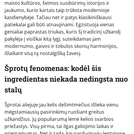
maisto kultūros, šeimos susibūrimų istorijos ir
jaukumo, kurio kartais taip trūksta modernioje
kasdienybėje. Tačiau net ir patys klasikiniškiausi
patiekalai gali būti atnaujinami. Egzistuoja vienas
genialiai paprastas triukas, kuris šį tradicinį užkandį
pakylėja į visiškai kitą lygį, suteikdamas jam
modernumo, gaivos ir tobulos skonių harmonijos,
išlaikant visą tą nostalgišką žavesį.
Šprotų fenomenas: kodėl šis
ingredientas niekada nedingsta nuo
stalų
Šprotai aliejuje jau kelis dešimtmečius išlieka vienu
mėgstamiausių pasirinkimų ruošiant greitus
užkandžius. Jų populiarumą lėmė kelios svarbios
priežastys. Visų pirma, tai ilgas galiojimo laikas ir
prieinamumas. Net ir tada, kai parduotuvių lentynose