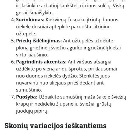
ir įlašinkite arbatinį šaukštelį citrinos sulčių. Viską
gerai išmaišykite.
Surinkimas:
Kiekvieną česnaku įtrintą duonos
riekelę dosniai aptepkite paruošta citrinine
užtepėle.
Priedų išdėliojimas:
Ant užtepėlės uždėkite
ploną griežinėlį šviežio agurko ir griežinėlį kietai
virto kiaušinio.
Pagrindinis akcentas:
Ant viršaus atsargiai
uždėkite po vieną ar du šprotus, priklausomai
nuo duonos riekelės dydžio. Stenkitės juos
nuvarvinti nuo aliejaus prieš dedant ant
sumuštinio.
Puošyba:
Užbaikite sumuštinį maža šakele šviežių
krapų ir nedideliu žiupsneliu šviežiai grūstų
juodųjų pipirų.
Skonių variacijos ieškantiems