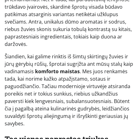
trūkdavo įvairovės, skardinė šprotų visada būdavo
patikimas atsarginis variantas netikėtai užklupus
svečiams. Antra, unikalus dūmo aromatas ir sodrus,
riebus žuvies skonis sukuria tobulą kontrastą su kitais,
paprastesniais ingredientais, tokiais kaip duona ar
daržovės.
Šiandien, kai galime rinktis iš šimtų skirtingų žuvies ir
jūrų gėrybių rūšių, šprotai sugrįžta ant mūsų stalų kaip
vadinamasis
komforto maistas
. Mes juos renkamės
tada, kai norime kažko atpažįstamo, sotaus ir
paguodžiančio. Tačiau modernioje virtuvėje atsiranda
poreikis net ir tokius sunkius, riebius užkandžius
paversti kiek lengvesniais, subalansuotesniais. Būtent
čia į pagalbą ateina kulinarinės gudrybės, leidžiančios
suvaldyti šprotų aliejingumą ir išryškinti geriausias jų
savybes.
Tas vienas paprastas triukas,