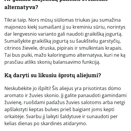
alternatyva?
Tikrai taip. Nors mūsų siūlomas triukas jau sumažina
majonezo kiekį sumaišant jį su kreminiu sūriu, norintys
dar lengvesnio varianto gali naudoti graikišką jogurtą.
Sumaišykite graikišką jogurtą su šaukšteliu garstyčių,
citrinos žievele, druska, pipirais ir smulkintais krapais.
Tai bus puiki, mažo kaloringumo alternatyva, kuri ne ką
prasčiau atliks skonių balansavimo funkciją.
Ką daryti su likusiu šprotų aliejumi?
Neskubėkite jo išpilti! Šis aliejus yra prisotintas dūmo
aromato ir žuvies skonio. Jį galite panaudoti gamindami
žuvienę, ruošdami padažus žuvies salotoms arba netgi
apšlakstyti keptas bulves prieš baigiant joms kepti
orkaitėje. Svarbu jį laikyti šaldytuve ir sunaudoti per
kelias dienas po skardinės atidarymo.