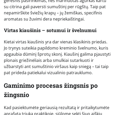
geresnis pasirinkimas, nes marinuotas agurkas kartu
su citrina gali paversti sumuštinį per rūgštų. Taip pat
nepamirškite šviežių krapų – jų žemiškas, specifinis
aromatas su žuvimi dera nepriekaištingai.
Virtas kiaušinis – sotumui ir švelnumui
Kietai virtas kiaušinis yra dar vienas klasikinis priedas.
Jo trynys suteikia papildomo kreminio švelnumo, kuris
apgaubia dūminį šprotų skonį. Kiaušinį galima pjaustyti
plonais griežinėliais arba smulkiai sutarkuoti ir
užbarstyti ant sumuštinio viršaus kaip sniegą – tai taip
pat prideda patiekalui vizualinio patrauklumo.
Gaminimo procesas žingsnis po
žingsnio
Kad pasiektumėte geriausią rezultatą ir pritaikytumėte
aprašytą triuką praktikoje, siūlome sekti šiuo aiškiu