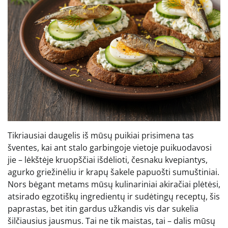
Tikriausiai daugelis iš mūsų puikiai prisimena tas
šventes, kai ant stalo garbingoje vietoje puikuodavosi
jie – lėkštėje kruopščiai išdėlioti, česnaku kvepiantys,
agurko griežinėliu ir krapų šakele papuošti sumuštiniai.
Nors bėgant metams mūsų kulinariniai akiračiai plėtėsi,
atsirado egzotiškų ingredientų ir sudėtingų receptų, šis
paprastas, bet itin gardus užkandis vis dar sukelia
šilčiausius jausmus. Tai ne tik maistas, tai – dalis mūsų