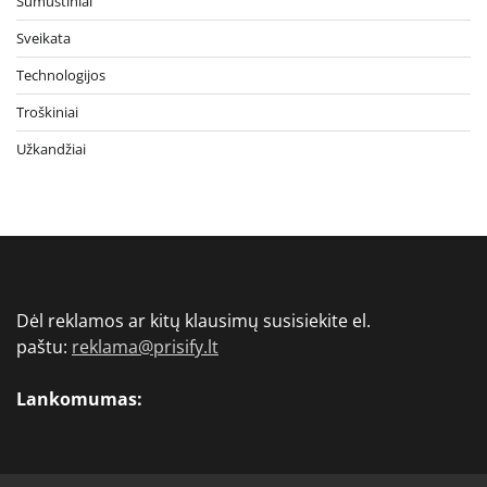
Sumuštiniai
Sveikata
Technologijos
Troškiniai
Užkandžiai
Dėl reklamos ar kitų klausimų susisiekite el.
paštu:
reklama@prisify.lt
Lankomumas: