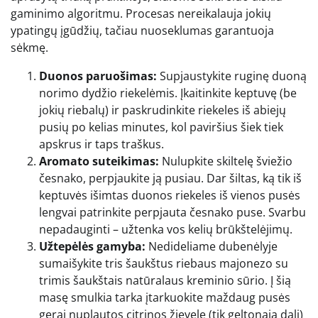
gaminimo algoritmu. Procesas nereikalauja jokių
ypatingų įgūdžių, tačiau nuoseklumas garantuoja
sėkmę.
Duonos paruošimas:
Supjaustykite ruginę duoną
norimo dydžio riekelėmis. Įkaitinkite keptuvę (be
jokių riebalų) ir paskrudinkite riekeles iš abiejų
pusių po kelias minutes, kol paviršius šiek tiek
apskrus ir taps traškus.
Aromato suteikimas:
Nulupkite skiltelę šviežio
česnako, perpjaukite ją pusiau. Dar šiltas, ką tik iš
keptuvės išimtas duonos riekeles iš vienos pusės
lengvai patrinkite perpjauta česnako puse. Svarbu
nepadauginti – užtenka vos kelių brūkštelėjimų.
Užtepėlės gamyba:
Nedideliame dubenėlyje
sumaišykite tris šaukštus riebaus majonezo su
trimis šaukštais natūralaus kreminio sūrio. Į šią
masę smulkia tarka įtarkuokite maždaug pusės
gerai nuplautos citrinos žievelę (tik geltonąją dalį)