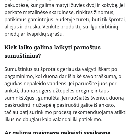
pakuotėse, kur galima matyti žuvies dydį ir kokybę. Jei
perkate metalinėse skardinėse, rinkitės žinomus,
patikimus gamintojus. Sudėtyje turėtų būti tik šprotai,
aliejus ir druska. Venkite produktų su ilgu dirbtinių
priedų ar kvapiklių sąrašu.
Kiek laiko galima laikyti paruoštus
sumuštinius?
Sumuštinius su šprotais geriausia valgyti iškart po
pagaminimo, kol duona dar išlaikė savo traškumą, o
agurkas nepaleido vandens. Jei paruošite juos per
anksti, duona sugers užtepėlės drėgmę ir taps
suminkštėjusi, gumulėta. Jei ruošiatės šventei, duoną
paskrudinti ir užtepėlę pasiruošti galite iš anksto,
tačiau patį surinkimo procesą rekomenduojama atlikti
likus ne daugiau kaip valandai iki patiekimo.
Ar galima majonezą pakeisti sveikesne