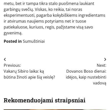
metu, bet ir tampa tikra stalo puošmena laukiant
garbingų svečių. Viskas, ko reikia, tai noras
eksperimentuoti, pagarba kokybiškiems ingredientams
ir atvirumas naujiems potyriams net ir tuose
patiekaluose, kuriuos, regis, pažįstame visą savo
gyvenimą.
Posted in
Sumuštiniai
Navigacija
Previous:
Next:
tarp
Vakarų Sibiro laika: ką
Dovanos Boso dienai:
įrašų
būtina žinoti apie šią veislę?
idėjos, kaip nustebinti
vadovą
Rekomenduojami straipsniai