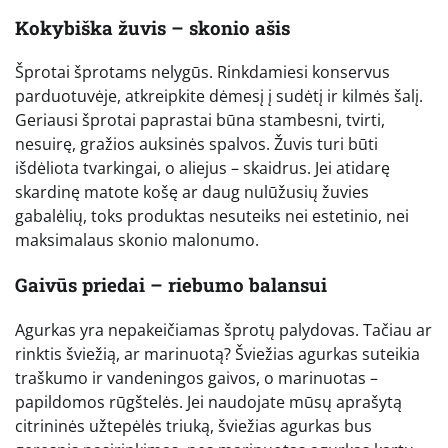
Kokybiška žuvis – skonio ašis
Šprotai šprotams nelygūs. Rinkdamiesi konservus
parduotuvėje, atkreipkite dėmesį į sudėtį ir kilmės šalį.
Geriausi šprotai paprastai būna stambesni, tvirti,
nesuirę, gražios auksinės spalvos. Žuvis turi būti
išdėliota tvarkingai, o aliejus – skaidrus. Jei atidarę
skardinę matote košę ar daug nulūžusių žuvies
gabalėlių, toks produktas nesuteiks nei estetinio, nei
maksimalaus skonio malonumo.
Gaivūs priedai – riebumo balansui
Agurkas yra nepakeičiamas šprotų palydovas. Tačiau ar
rinktis šviežią, ar marinuotą? Šviežias agurkas suteikia
traškumo ir vandeningos gaivos, o marinuotas –
papildomos rūgštelės. Jei naudojate mūsų aprašytą
citrininės užtepėlės triuką, šviežias agurkas bus