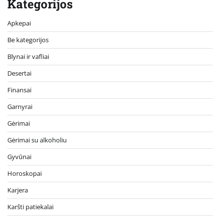
Kategorijos
Apkepai
Be kategorijos
Blynai ir vafliai
Desertai
Finansai
Garnyrai
Gėrimai
Gėrimai su alkoholiu
Gyvūnai
Horoskopai
Karjera
Karšti patiekalai