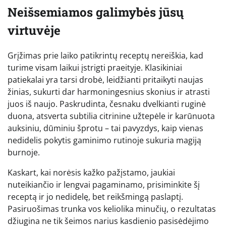
Neišsemiamos galimybės jūsų
virtuvėje
Grįžimas prie laiko patikrintų receptų nereiškia, kad
turime visam laikui įstrigti praeityje. Klasikiniai
patiekalai yra tarsi drobė, leidžianti pritaikyti naujas
žinias, sukurti dar harmoningesnius skonius ir atrasti
juos iš naujo. Paskrudinta, česnaku dvelkianti ruginė
duona, atsverta subtilia citrinine užtepėle ir karūnuota
auksiniu, dūminiu šprotu – tai pavyzdys, kaip vienas
nedidelis pokytis gaminimo rutinoje sukuria magiją
burnoje.
Kaskart, kai norėsis kažko pažįstamo, jaukiai
nuteikiančio ir lengvai pagaminamo, prisiminkite šį
receptą ir jo nedidelę, bet reikšmingą paslaptį.
Pasiruošimas trunka vos keliolika minučių, o rezultatas
džiugina ne tik šeimos narius kasdienio pasisėdėjimo