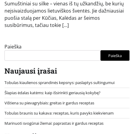
Sumuštiniai su silke – vienas iš tų užkandžių, be kurių
neįsivaizduojamos lietuviškos šventės. Jie dažniausiai
puošia stalą per Kūčias, Kalėdas ar šeimos
susibūrimus, tačiau tokie […]
Paieška
Paieška
Naujausi įrašai
Tobulas kiaulienos sprandinės kepsnys: paslaptys sultingumui
Šlapias ėdalas katėms: kaip išsirinkti geriausią kokybę?
Vištiena su pievagrybiais: greitas ir gardus receptas
Tobulas braunis su kakava: receptas, kuris pavyks kiekvienam
Marinuoti svogūnai žiemai: paprastas ir gardus receptas