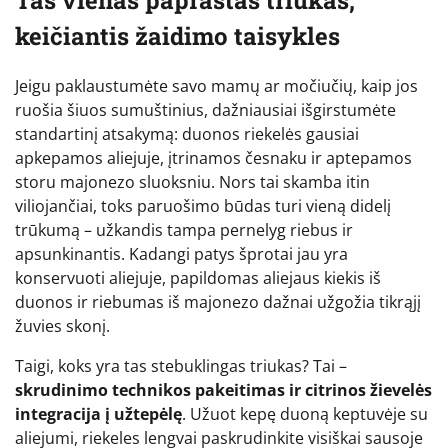
keičiantis žaidimo taisykles
Jeigu paklaustumėte savo mamų ar močiučių, kaip jos
ruošia šiuos sumuštinius, dažniausiai išgirstumėte
standartinį atsakymą: duonos riekelės gausiai
apkepamos aliejuje, įtrinamos česnaku ir aptepamos
storu majonezo sluoksniu. Nors tai skamba itin
viliojančiai, toks paruošimo būdas turi vieną didelį
trūkumą – užkandis tampa pernelyg riebus ir
apsunkinantis. Kadangi patys šprotai jau yra
konservuoti aliejuje, papildomas aliejaus kiekis iš
duonos ir riebumas iš majonezo dažnai užgožia tikrąjį
žuvies skonį.
Taigi, koks yra tas stebuklingas triukas? Tai –
skrudinimo technikos pakeitimas ir citrinos žievelės
integracija į užtepėlę
. Užuot kepę duoną keptuvėje su
aliejumi, riekeles lengvai paskrudinkite visiškai sausoje