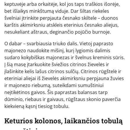
keptuvėje arba orkaitėje, kol jos taps traškios išorėje,
bet išlaikys minkštumą viduje. Dar šiltas riekeles
švelniai įtrinkite perpjauta česnako skiltele – duonos
karštis akimirksniu atskleis eterinius česnako aliejus,
nesukeliant aštraus, deginančio pojūčio burnoje.
O dabar – svarbiausia triuko dalis. Vietoj paprasto
majonezo naudokite mišinį, kurį lygiomis dalimis
sudaro kokybiškas majonezas ir švelnus kreminis sūris.
Į šią masę įtarkuokite šviežios citrinos žievelės ir
įlašinkite kelis lašus citrinos sulčių. Citrinos rūgštelė ir
eteriniai aliejai iš žievelės akimirksniu perpjauna žuvies
ir majonezo riebumą, suteikdami sumuštiniui
neįtikėtinos gaivos. Šis paprastas balansas tarp
dūminio, riebaus ir gaivaus, rūgštaus skonio paverčia
kiekvieną kąsnį tiesiog tobulu.
Keturios kolonos, laikančios tobulą