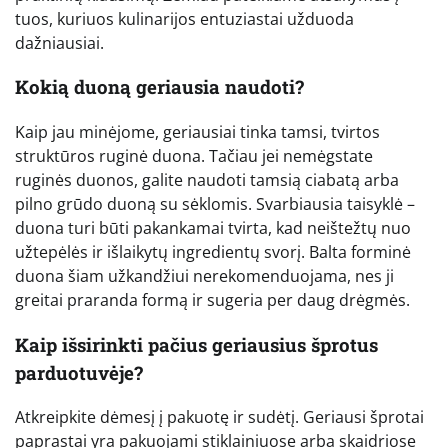
tuos, kuriuos kulinarijos entuziastai užduoda
dažniausiai.
Kokią duoną geriausia naudoti?
Kaip jau minėjome, geriausiai tinka tamsi, tvirtos
struktūros ruginė duona. Tačiau jei nemėgstate
ruginės duonos, galite naudoti tamsią ciabatą arba
pilno grūdo duoną su sėklomis. Svarbiausia taisyklė –
duona turi būti pakankamai tvirta, kad neištežtų nuo
užtepėlės ir išlaikytų ingredientų svorį. Balta forminė
duona šiam užkandžiui nerekomenduojama, nes ji
greitai praranda formą ir sugeria per daug drėgmės.
Kaip išsirinkti pačius geriausius šprotus
parduotuvėje?
Atkreipkite dėmesį į pakuotę ir sudėtį. Geriausi šprotai
paprastai yra pakuojami stiklainiuose arba skaidriose