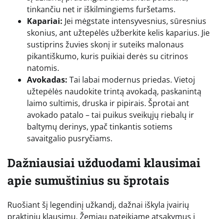
tinkančiu net ir iškilmingiems furšetams.
Kapariai:
Jei mėgstate intensyvesnius, sūresnius
skonius, ant užtepėlės užberkite kelis kaparius. Jie
sustiprins žuvies skonį ir suteiks malonaus
pikantiškumo, kuris puikiai derės su citrinos
natomis.
Avokadas:
Tai labai modernus priedas. Vietoj
užtepėlės naudokite trintą avokadą, paskanintą
laimo sultimis, druska ir pipirais. Šprotai ant
avokado patalo – tai puikus sveikųjų riebalų ir
baltymų derinys, ypač tinkantis sotiems
savaitgalio pusryčiams.
Dažniausiai užduodami klausimai
apie sumuštinius su šprotais
Ruošiant šį legendinį užkandį, dažnai iškyla įvairių
praktinių klausimų. Žemiau pateikiame atsakymus į