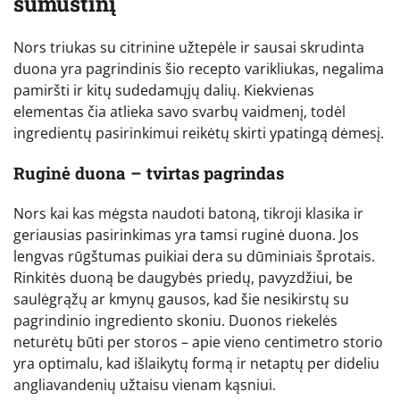
sumuštinį
Nors triukas su citrinine užtepėle ir sausai skrudinta
duona yra pagrindinis šio recepto varikliukas, negalima
pamiršti ir kitų sudedamųjų dalių. Kiekvienas
elementas čia atlieka savo svarbų vaidmenį, todėl
ingredientų pasirinkimui reikėtų skirti ypatingą dėmesį.
Ruginė duona – tvirtas pagrindas
Nors kai kas mėgsta naudoti batoną, tikroji klasika ir
geriausias pasirinkimas yra tamsi ruginė duona. Jos
lengvas rūgštumas puikiai dera su dūminiais šprotais.
Rinkitės duoną be daugybės priedų, pavyzdžiui, be
saulėgrąžų ar kmynų gausos, kad šie nesikirstų su
pagrindinio ingrediento skoniu. Duonos riekelės
neturėtų būti per storos – apie vieno centimetro storio
yra optimalu, kad išlaikytų formą ir netaptų per dideliu
angliavandenių užtaisu vienam kąsniui.