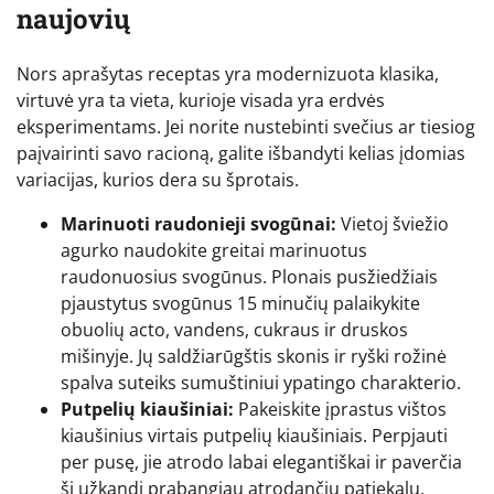
naujovių
Nors aprašytas receptas yra modernizuota klasika,
virtuvė yra ta vieta, kurioje visada yra erdvės
eksperimentams. Jei norite nustebinti svečius ar tiesiog
paįvairinti savo racioną, galite išbandyti kelias įdomias
variacijas, kurios dera su šprotais.
Marinuoti raudonieji svogūnai:
Vietoj šviežio
agurko naudokite greitai marinuotus
raudonuosius svogūnus. Plonais pusžiedžiais
pjaustytus svogūnus 15 minučių palaikykite
obuolių acto, vandens, cukraus ir druskos
mišinyje. Jų saldžiarūgštis skonis ir ryški rožinė
spalva suteiks sumuštiniui ypatingo charakterio.
Putpelių kiaušiniai:
Pakeiskite įprastus vištos
kiaušinius virtais putpelių kiaušiniais. Perpjauti
per pusę, jie atrodo labai elegantiškai ir paverčia
šį užkandį prabangiau atrodančiu patiekalu,