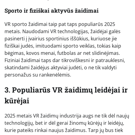
Sporto ir fiziškai aktyvūs žaidimai
VR sporto žaidimai taip pat taps populiarūs 2025
metais. Naudodami VR technologijas, žaidėjai galės
pasinerti į įvairius sportinius iššūkius, kuriuose jie
fiziškai judės, imituodami sporto veiklas, tokias kaip
bėgimas, kovos menai, futbolas ar net slidinėjimas.
Fiziniai žaidimai taps dar tikroviškesni ir patrauklesni,
skatindami žaidėjus aktyviai judėti, o ne tik valdyti
personažus su rankenėlėmis.
3. Populiarūs VR žaidimų leidėjai ir
kūrėjai
2025 metais VR žaidimų industrija augs ne tik dėl naujų
technologijų, bet ir dėl gerai žinomų kūrėjų ir leidėjų,
kurie pateiks rinkai naujus žaidimus. Tarp jų bus tiek