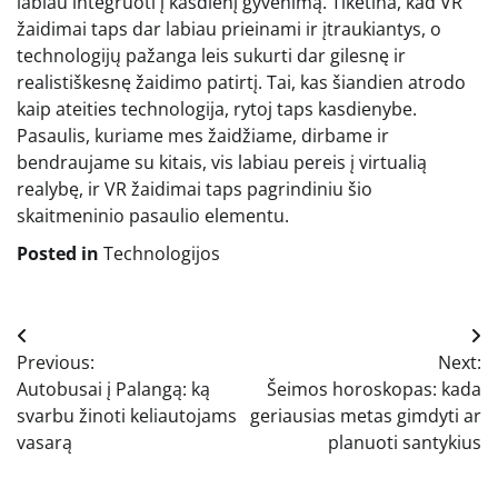
labiau integruoti į kasdienį gyvenimą. Tikėtina, kad VR
žaidimai taps dar labiau prieinami ir įtraukiantys, o
technologijų pažanga leis sukurti dar gilesnę ir
realistiškesnę žaidimo patirtį. Tai, kas šiandien atrodo
kaip ateities technologija, rytoj taps kasdienybe.
Pasaulis, kuriame mes žaidžiame, dirbame ir
bendraujame su kitais, vis labiau pereis į virtualią
realybę, ir VR žaidimai taps pagrindiniu šio
skaitmeninio pasaulio elementu.
Posted in
Technologijos
Navigacija
Previous:
Next:
tarp
Autobusai į Palangą: ką
Šeimos horoskopas: kada
įrašų
svarbu žinoti keliautojams
geriausias metas gimdyti ar
vasarą
planuoti santykius