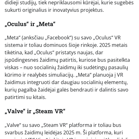
didieji studijų, tiek nepriklausomi kūrėjai, kurie sugebės
sukurti originalius ir inovatyvius projektus.
„Oculus“ ir „Meta“
„Meta“ (anksčiau „Facebook“) su savo „Oculus“ VR
sistema ir toliau dominuos šioje rinkoje. 2025 metais
tikėtina, kad „Oculus“ pristatys naujas, dar
įspūdingesnes žaidimų patirtis, kuriose bus pasitelkta
viskas – nuo socialinių žaidimų iki sudėtingų pasaulių
kūrimo ir realybės simuliacijų. „Meta“ planuoja į VR
žaidimus integruoti dar daugiau socialinių elementų,
kurių pagalba žaidėjai galės bendrauti ir dalintis savo
patirtimi su kitais.
„Valve“ ir „Steam VR“
„Valve“ su savo „Steam VR“ platforma ir toliau bus
svarbus žaidimų leidėjas 2025 m. Ši platforma, kuri