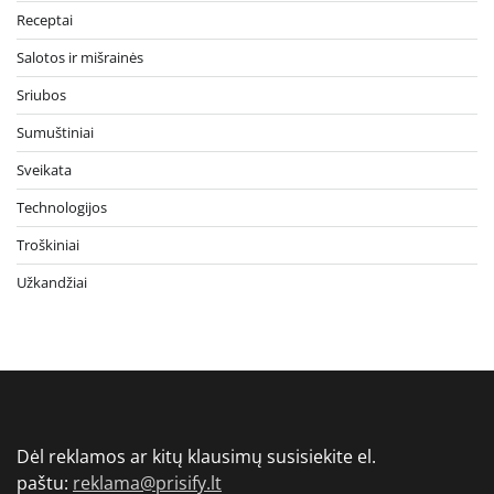
Receptai
Salotos ir mišrainės
Sriubos
Sumuštiniai
Sveikata
Technologijos
Troškiniai
Užkandžiai
Dėl reklamos ar kitų klausimų susisiekite el.
paštu:
reklama@prisify.lt