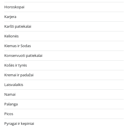
Horoskopai
Karjera
Karšti patiekalai
Kelionės
Kiemas ir Sodas
Konservuoti patiekalai
Košės ir tyrės
Kremai ir padažai
Laisvalaikis
Namai
Palanga
Picos
Pyragai ir kepiniai