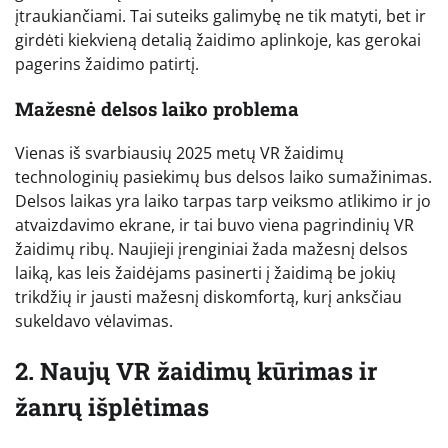
įtraukiančiami. Tai suteiks galimybę ne tik matyti, bet ir
girdėti kiekvieną detalią žaidimo aplinkoje, kas gerokai
pagerins žaidimo patirtį.
Mažesnė delsos laiko problema
Vienas iš svarbiausių 2025 metų VR žaidimų
technologinių pasiekimų bus delsos laiko sumažinimas.
Delsos laikas yra laiko tarpas tarp veiksmo atlikimo ir jo
atvaizdavimo ekrane, ir tai buvo viena pagrindinių VR
žaidimų ribų. Naujieji įrenginiai žada mažesnį delsos
laiką, kas leis žaidėjams pasinerti į žaidimą be jokių
trikdžių ir jausti mažesnį diskomfortą, kurį anksčiau
sukeldavo vėlavimas.
2. Naujų VR žaidimų kūrimas ir
žanrų išplėtimas