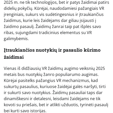
2025 m. ne tik technologijos, bet ir patys žaidimai patirs
didelių pokyčių. Kūrėjai, naudodamiesi pažangiais VR
įrenginiais, sukurs vis sudėtingesnius ir įtraukiančius
žaidimus, kurie leis žaidėjams dar giliau įsijausti į
žaidimo pasaulį. Žaidimų žanrai taip pat išplės savo
ribas, sujungdami tradicinius elementus su VR
galimybėmis.
Įtraukiančios nuotykių ir pasaulio kūrimo
žaidimai
Vienas iš didžiausių VR žaidimų augimo veiksnių 2025
metais bus nuotykių žanro populiarumo augimas.
Kūrėjai pasitelks pažangius VR mechanizmus, kad
sukurtų pasaulius, kuriuose žaidėjai galės naršyti, tirti
ir sukurti savo nuotykius. Žaidimų pasauliai taps dar
dinamiškesni ir detalesni, leisdami žaidėjams ne tik
kovoti su priešais, bet ir atlikti užduotis, tyrinėti pasaulį
bei kurti savo istorijas.