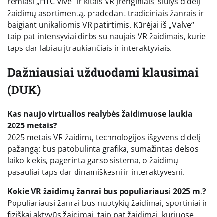
remiasi „HTC Vive“ ir kitais VR įrenginiais, siūlys didelį
žaidimų asortimentą, pradedant tradiciniais žanrais ir
baigiant unikaliomis VR patirtimis. Kūrėjai iš „Valve“
taip pat intensyviai dirbs su naujais VR žaidimais, kurie
taps dar labiau įtraukiančiais ir interaktyviais.
Dažniausiai užduodami klausimai
(DUK)
Kas naujo virtualios realybės žaidimuose laukia
2025 metais?
2025 metais VR žaidimų technologijos išgyvens didelį
pažangą: bus patobulinta grafika, sumažintas delsos
laiko kiekis, pagerinta garso sistema, o žaidimų
pasauliai taps dar dinamiškesni ir interaktyvesni.
Kokie VR žaidimų žanrai bus populiariausi 2025 m.?
Populiariausi žanrai bus nuotykių žaidimai, sportiniai ir
fiziškai aktyvūs žaidimai, taip pat žaidimai, kuriuose