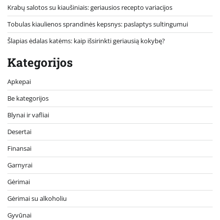
Krabų salotos su kiaušiniais: geriausios recepto variacijos
Tobulas kiaulienos sprandinės kepsnys: paslaptys sultingumui
Šlapias ėdalas katėms: kaip išsirinkti geriausią kokybę?
Kategorijos
Apkepai
Be kategorijos
Blynai ir vafliai
Desertai
Finansai
Garnyrai
Gėrimai
Gėrimai su alkoholiu
Gyvūnai