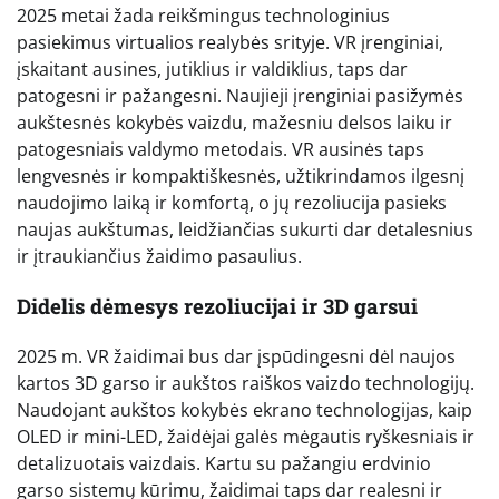
2025 metai žada reikšmingus technologinius
pasiekimus virtualios realybės srityje. VR įrenginiai,
įskaitant ausines, jutiklius ir valdiklius, taps dar
patogesni ir pažangesni. Naujieji įrenginiai pasižymės
aukštesnės kokybės vaizdu, mažesniu delsos laiku ir
patogesniais valdymo metodais. VR ausinės taps
lengvesnės ir kompaktiškesnės, užtikrindamos ilgesnį
naudojimo laiką ir komfortą, o jų rezoliucija pasieks
naujas aukštumas, leidžiančias sukurti dar detalesnius
ir įtraukiančius žaidimo pasaulius.
Didelis dėmesys rezoliucijai ir 3D garsui
2025 m. VR žaidimai bus dar įspūdingesni dėl naujos
kartos 3D garso ir aukštos raiškos vaizdo technologijų.
Naudojant aukštos kokybės ekrano technologijas, kaip
OLED ir mini-LED, žaidėjai galės mėgautis ryškesniais ir
detalizuotais vaizdais. Kartu su pažangiu erdvinio
garso sistemų kūrimu, žaidimai taps dar realesni ir