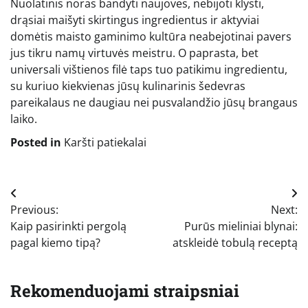
Nuolatinis noras bandyti naujoves, nebijoti klysti,
drąsiai maišyti skirtingus ingredientus ir aktyviai
domėtis maisto gaminimo kultūra neabejotinai pavers
jus tikru namų virtuvės meistru. O paprasta, bet
universali vištienos filė taps tuo patikimu ingredientu,
su kuriuo kiekvienas jūsų kulinarinis šedevras
pareikalaus ne daugiau nei pusvalandžio jūsų brangaus
laiko.
Posted in
Karšti patiekalai
Navigacija
Previous:
Next:
tarp
Kaip pasirinkti pergolą
Purūs mieliniai blynai:
įrašų
pagal kiemo tipą?
atskleidė tobulą receptą
Rekomenduojami straipsniai