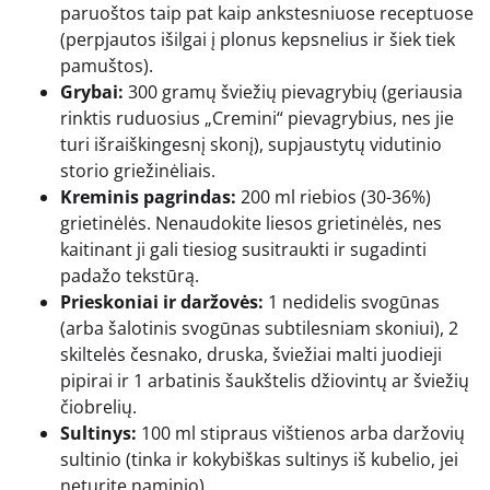
paruoštos taip pat kaip ankstesniuose receptuose
(perpjautos išilgai į plonus kepsnelius ir šiek tiek
pamuštos).
Grybai:
300 gramų šviežių pievagrybių (geriausia
rinktis ruduosius „Cremini“ pievagrybius, nes jie
turi išraiškingesnį skonį), supjaustytų vidutinio
storio griežinėliais.
Kreminis pagrindas:
200 ml riebios (30-36%)
grietinėlės. Nenaudokite liesos grietinėlės, nes
kaitinant ji gali tiesiog susitraukti ir sugadinti
padažo tekstūrą.
Prieskoniai ir daržovės:
1 nedidelis svogūnas
(arba šalotinis svogūnas subtilesniam skoniui), 2
skiltelės česnako, druska, šviežiai malti juodieji
pipirai ir 1 arbatinis šaukštelis džiovintų ar šviežių
čiobrelių.
Sultinys:
100 ml stipraus vištienos arba daržovių
sultinio (tinka ir kokybiškas sultinys iš kubelio, jei
neturite naminio).