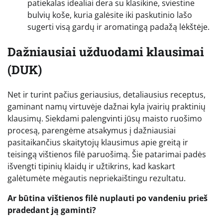
patiekalas idealiai dera su klasikine, sviestine
bulvių koše, kuria galėsite iki paskutinio lašo
sugerti visą gardų ir aromatingą padažą lėkštėje.
Dažniausiai užduodami klausimai
(DUK)
Net ir turint pačius geriausius, detaliausius receptus,
gaminant namų virtuvėje dažnai kyla įvairių praktinių
klausimų. Siekdami palengvinti jūsų maisto ruošimo
procesą, parengėme atsakymus į dažniausiai
pasitaikančius skaitytojų klausimus apie greitą ir
teisingą vištienos filė paruošimą. Šie patarimai padės
išvengti tipinių klaidų ir užtikrins, kad kaskart
galėtumėte mėgautis nepriekaištingu rezultatu.
Ar būtina vištienos filė nuplauti po vandeniu prieš
pradedant ją gaminti?