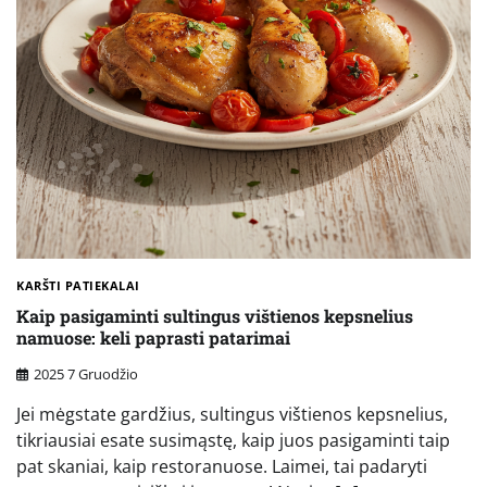
KARŠTI PATIEKALAI
Kaip pasigaminti sultingus vištienos kepsnelius
namuose: keli paprasti patarimai
2025 7 Gruodžio
Jei mėgstate gardžius, sultingus vištienos kepsnelius,
tikriausiai esate susimąstę, kaip juos pasigaminti taip
pat skaniai, kaip restoranuose. Laimei, tai padaryti