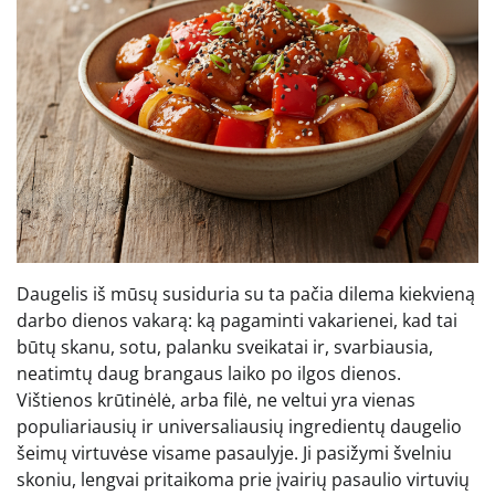
Daugelis iš mūsų susiduria su ta pačia dilema kiekvieną
darbo dienos vakarą: ką pagaminti vakarienei, kad tai
būtų skanu, sotu, palanku sveikatai ir, svarbiausia,
neatimtų daug brangaus laiko po ilgos dienos.
Vištienos krūtinėlė, arba filė, ne veltui yra vienas
populiariausių ir universaliausių ingredientų daugelio
šeimų virtuvėse visame pasaulyje. Ji pasižymi švelniu
skoniu, lengvai pritaikoma prie įvairių pasaulio virtuvių