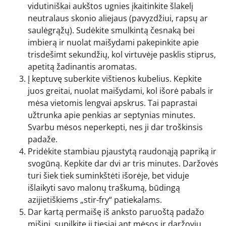
vidutiniškai aukštos ugnies įkaitinkite šlakelį
neutralaus skonio aliejaus (pavyzdžiui, rapsų ar
saulėgrąžų). Sudėkite smulkintą česnaką bei
imbierą ir nuolat maišydami pakepinkite apie
trisdešimt sekundžių, kol virtuvėje pasklis stiprus,
apetitą žadinantis aromatas.
Į keptuvę suberkite vištienos kubelius. Kepkite
juos greitai, nuolat maišydami, kol išorė pabals ir
mėsa vietomis lengvai apskrus. Tai paprastai
užtrunka apie penkias ar septynias minutes.
Svarbu mėsos neperkepti, nes ji dar troškinsis
padaže.
Pridėkite stambiau pjaustytą raudonąją papriką ir
svogūną. Kepkite dar dvi ar tris minutes. Daržovės
turi šiek tiek suminkštėti išorėje, bet viduje
išlaikyti savo malonų traškumą, būdingą
azijietiškiems „stir-fry“ patiekalams.
Dar kartą permaišę iš anksto paruoštą padažo
mišinį, supilkite jį tiesiai ant mėsos ir daržovių.