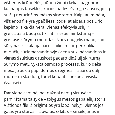
vištienos krūtinėlės, būtina žinoti kelias pagrindines
kulinarijos taisykles, kurios padės išvengti sausos, jokių
sulčių neturinčios mėsos sindromo. Kaip jau minėta,
vištienos filė yra ypač liesa, todėl atlaidaus požiūrio į
kepimo laiką čia nėra. Vienas efektyviausių ir
greičiausių būdų užtikrinti mėsos minkštumą –
greitasis sūrymo metodas. Nors daugelis mano, kad
sūrymas reikalauja paros laiko, net ir penkiolika
minučių sūriame vandenyje (viena stiklinė vandens ir
vienas šaukštas druskos) padaro didžiulį skirtumą.
Sūrymo metu vyksta osmoso procesas, kurio dėka
mėsa įtraukia papildomos drėgmės ir suardo dalį
raumenų skaidulų, todėl kepant ji nespėja visiškai
išsausėti.
Dar viena esminė, bet dažnai namų virtuvėse
pamirštama taisyklė – tolygus mėsos gabalėlių storis.
Vištienos filė iš prigimties yra labai nelygi: vienas jos
galas yra storas ir apvalus, o kitas – smailėjantis ir