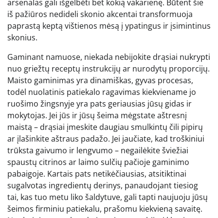
arsenalas gali išgelbėti bet kokią vakarienę. Būtent šie
iš pažiūros nedideli skonio akcentai transformuoja
paprastą keptą vištienos mėsą į ypatingus ir įsimintinus
skonius.
Gaminant namuose, niekada nebijokite drąsiai nukrypti
nuo griežtų receptų instrukcijų ar nurodytų proporcijų.
Maisto gaminimas yra dinamiškas, gyvas procesas,
todėl nuolatinis patiekalo ragavimas kiekviename jo
ruošimo žingsnyje yra pats geriausias jūsų gidas ir
mokytojas. Jei jūs ir jūsų šeima mėgstate aštresnį
maistą – drąsiai įmeskite daugiau smulkintų čili pipirų
ar įlašinkite aštraus padažo. Jei jaučiate, kad troškiniui
trūksta gaivumo ir lengvumo – negailėkite šviežiai
spaustų citrinos ar laimo sulčių pačioje gaminimo
pabaigoje. Kartais pats netikėčiausias, atsitiktinai
sugalvotas ingredientų derinys, panaudojant tiesiog
tai, kas tuo metu liko šaldytuve, gali tapti naujuoju jūsų
šeimos firminiu patiekalu, prašomu kiekvieną savaitę.