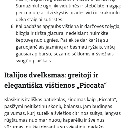
Sumažinkite ugnį iki vidutinės ir stebėkite magiją:
per minutę ar dvi skystis pradės virti ir krakmolo
dėka staigiai sutirštės.
Kai padažas apgaubs vištieną ir daržoves tolygia,
blizgia ir tiršta glazūra, nedelsiant nuimkite
keptuvę nuo ugnies. Patiekite dar karštą su
garuojančiais jazminų ar basmati ryžiais, viršų
gausiai apibarstę sezamo sėklomis ir šviežiais
svogūnų laiškais.
Italijos dvelksmas: greitoji ir
elegantiška vištienos „Piccata“
Klasikinis itališkas patiekalas, žinomas kaip „Piccata“,
pasižymi neįtikėtinu skonių balansu. Jam būdingas
gaivumas, kurį suteikia šviežios citrinos sultys, lengvas
rūgštumas nuo marinuotų kaparėlių ir švelnus
sūrumas, puikiai derantis su sviestiniu padažo