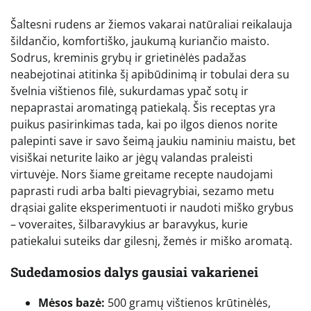
Šaltesni rudens ar žiemos vakarai natūraliai reikalauja
šildančio, komfortiško, jaukumą kuriančio maisto.
Sodrus, kreminis grybų ir grietinėlės padažas
neabejotinai atitinka šį apibūdinimą ir tobulai dera su
švelnia vištienos filė, sukurdamas ypač sotų ir
nepaprastai aromatingą patiekalą. Šis receptas yra
puikus pasirinkimas tada, kai po ilgos dienos norite
palepinti save ir savo šeimą jaukiu naminiu maistu, bet
visiškai neturite laiko ar jėgų valandas praleisti
virtuvėje. Nors šiame greitame recepte naudojami
paprasti rudi arba balti pievagrybiai, sezamo metu
drąsiai galite eksperimentuoti ir naudoti miško grybus
– voveraites, šilbaravykius ar baravykus, kurie
patiekalui suteiks dar gilesnį, žemės ir miško aromatą.
Sudedamosios dalys gausiai vakarienei
Mėsos bazė:
500 gramų vištienos krūtinėlės,