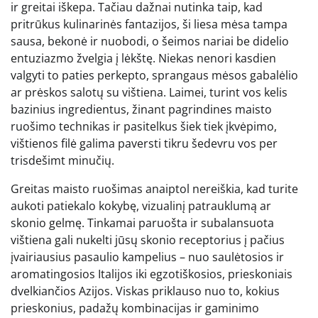
ir greitai iškepa. Tačiau dažnai nutinka taip, kad
pritrūkus kulinarinės fantazijos, ši liesa mėsa tampa
sausa, bekonė ir nuobodi, o šeimos nariai be didelio
entuziazmo žvelgia į lėkštę. Niekas nenori kasdien
valgyti to paties perkepto, sprangaus mėsos gabalėlio
ar prėskos salotų su vištiena. Laimei, turint vos kelis
bazinius ingredientus, žinant pagrindines maisto
ruošimo technikas ir pasitelkus šiek tiek įkvėpimo,
vištienos filė galima paversti tikru šedevru vos per
trisdešimt minučių.
Greitas maisto ruošimas anaiptol nereiškia, kad turite
aukoti patiekalo kokybę, vizualinį patrauklumą ar
skonio gelmę. Tinkamai paruošta ir subalansuota
vištiena gali nukelti jūsų skonio receptorius į pačius
įvairiausius pasaulio kampelius – nuo saulėtosios ir
aromatingosios Italijos iki egzotiškosios, prieskoniais
dvelkiančios Azijos. Viskas priklauso nuo to, kokius
prieskonius, padažų kombinacijas ir gaminimo