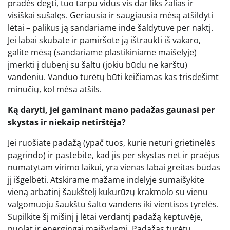
pradės degti, tuo tarpu vidus vis dar liks žalias ir
visiškai sušalęs. Geriausia ir saugiausia mėsą atšildyti
lėtai – palikus ją sandariame inde šaldytuve per naktį.
Jei labai skubate ir pamiršote ją ištraukti iš vakaro,
galite mėsą (sandariame plastikiniame maišelyje)
įmerkti į dubenį su šaltu (jokiu būdu ne karštu)
vandeniu. Vanduo turėtų būti keičiamas kas trisdešimt
minučių, kol mėsa atšils.
Ką daryti, jei gaminant mano padažas gaunasi per
skystas ir niekaip netirštėja?
Jei ruošiate padažą (ypač tuos, kurie neturi grietinėlės
pagrindo) ir pastebite, kad jis per skystas net ir praėjus
numatytam virimo laikui, yra vienas labai greitas būdas
jį išgelbėti. Atskirame mažame indelyje sumaišykite
vieną arbatinį šaukštelį kukurūzų krakmolo su vienu
valgomuoju šaukštu šalto vandens iki vientisos tyrelės.
Supilkite šį mišinį į lėtai verdantį padažą keptuvėje,
nuolat ir energingai maišydami. Padažas turėtų