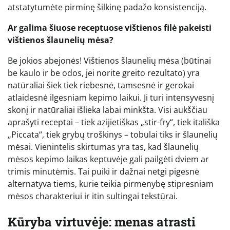
atstatytumėte pirminę šilkinę padažo konsistenciją.
Ar galima šiuose receptuose vištienos filė pakeisti
vištienos šlaunelių mėsa?
Be jokios abejonės! Vištienos šlaunelių mėsa (būtinai
be kaulo ir be odos, jei norite greito rezultato) yra
natūraliai šiek tiek riebesnė, tamsesnė ir gerokai
atlaidesnė ilgesniam kepimo laikui. Ji turi intensyvesnį
skonį ir natūraliai išlieka labai minkšta. Visi aukščiau
aprašyti receptai – tiek azijietiškas „stir-fry“, tiek itališka
„Piccata“, tiek grybų troškinys – tobulai tiks ir šlaunelių
mėsai. Vienintelis skirtumas yra tas, kad šlaunelių
mėsos kepimo laikas keptuvėje gali pailgėti dviem ar
trimis minutėmis. Tai puiki ir dažnai netgi pigesnė
alternatyva tiems, kurie teikia pirmenybę stipresniam
mėsos charakteriui ir itin sultingai tekstūrai.
Kūryba virtuvėje: menas atrasti