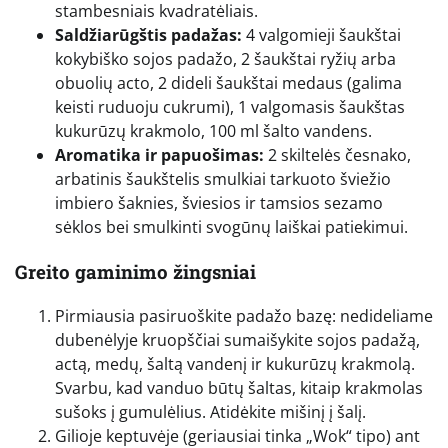
stambesniais kvadratėliais.
Saldžiarūgštis padažas:
4 valgomieji šaukštai
kokybiško sojos padažo, 2 šaukštai ryžių arba
obuolių acto, 2 dideli šaukštai medaus (galima
keisti ruduoju cukrumi), 1 valgomasis šaukštas
kukurūzų krakmolo, 100 ml šalto vandens.
Aromatika ir papuošimas:
2 skiltelės česnako,
arbatinis šaukštelis smulkiai tarkuoto šviežio
imbiero šaknies, šviesios ir tamsios sezamo
sėklos bei smulkinti svogūnų laiškai patiekimui.
Greito gaminimo žingsniai
Pirmiausia pasiruoškite padažo bazę: nedideliame
dubenėlyje kruopščiai sumaišykite sojos padažą,
actą, medų, šaltą vandenį ir kukurūzų krakmolą.
Svarbu, kad vanduo būtų šaltas, kitaip krakmolas
sušoks į gumulėlius. Atidėkite mišinį į šalį.
Gilioje keptuvėje (geriausiai tinka „Wok“ tipo) ant