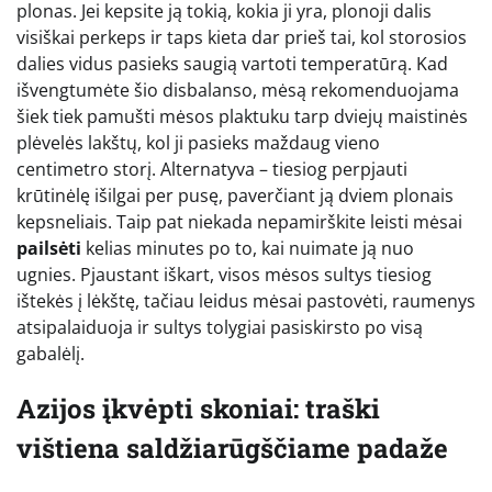
plonas. Jei kepsite ją tokią, kokia ji yra, plonoji dalis
visiškai perkeps ir taps kieta dar prieš tai, kol storosios
dalies vidus pasieks saugią vartoti temperatūrą. Kad
išvengtumėte šio disbalanso, mėsą rekomenduojama
šiek tiek pamušti mėsos plaktuku tarp dviejų maistinės
plėvelės lakštų, kol ji pasieks maždaug vieno
centimetro storį. Alternatyva – tiesiog perpjauti
krūtinėlę išilgai per pusę, paverčiant ją dviem plonais
kepsneliais. Taip pat niekada nepamirškite leisti mėsai
pailsėti
kelias minutes po to, kai nuimate ją nuo
ugnies. Pjaustant iškart, visos mėsos sultys tiesiog
ištekės į lėkštę, tačiau leidus mėsai pastovėti, raumenys
atsipalaiduoja ir sultys tolygiai pasiskirsto po visą
gabalėlį.
Azijos įkvėpti skoniai: traški
vištiena saldžiarūgščiame padaže