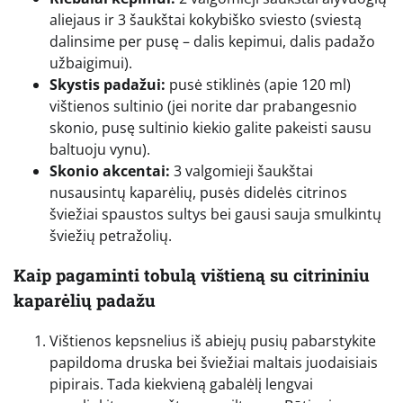
aliejaus ir 3 šaukštai kokybiško sviesto (sviestą
dalinsime per pusę – dalis kepimui, dalis padažo
užbaigimui).
Skystis padažui:
pusė stiklinės (apie 120 ml)
vištienos sultinio (jei norite dar prabangesnio
skonio, pusę sultinio kiekio galite pakeisti sausu
baltuoju vynu).
Skonio akcentai:
3 valgomieji šaukštai
nusausintų kaparėlių, pusės didelės citrinos
šviežiai spaustos sultys bei gausi sauja smulkintų
šviežių petražolių.
Kaip pagaminti tobulą vištieną su citrininiu
kaparėlių padažu
Vištienos kepsnelius iš abiejų pusių pabarstykite
papildoma druska bei šviežiai maltais juodaisiais
pipirais. Tada kiekvieną gabalėlį lengvai