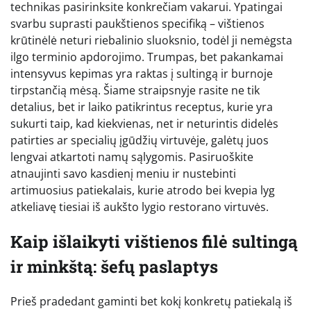
technikas pasirinksite konkrečiam vakarui. Ypatingai
svarbu suprasti paukštienos specifiką – vištienos
krūtinėlė neturi riebalinio sluoksnio, todėl ji nemėgsta
ilgo terminio apdorojimo. Trumpas, bet pakankamai
intensyvus kepimas yra raktas į sultingą ir burnoje
tirpstančią mėsą. Šiame straipsnyje rasite ne tik
detalius, bet ir laiko patikrintus receptus, kurie yra
sukurti taip, kad kiekvienas, net ir neturintis didelės
patirties ar specialių įgūdžių virtuvėje, galėtų juos
lengvai atkartoti namų sąlygomis. Pasiruoškite
atnaujinti savo kasdienį meniu ir nustebinti
artimuosius patiekalais, kurie atrodo bei kvepia lyg
atkeliavę tiesiai iš aukšto lygio restorano virtuvės.
Kaip išlaikyti vištienos filė sultingą
ir minkštą: šefų paslaptys
Prieš pradedant gaminti bet kokį konkretų patiekalą iš