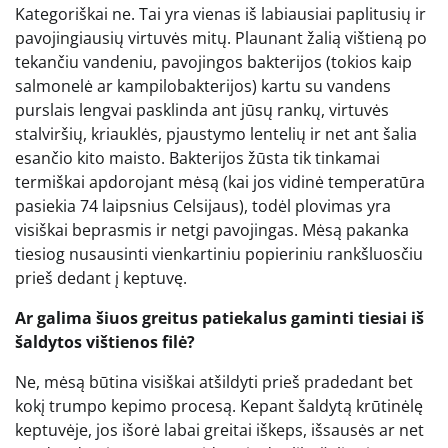
Kategoriškai ne. Tai yra vienas iš labiausiai paplitusių ir
pavojingiausių virtuvės mitų. Plaunant žalią vištieną po
tekančiu vandeniu, pavojingos bakterijos (tokios kaip
salmonelė ar kampilobakterijos) kartu su vandens
purslais lengvai pasklinda ant jūsų rankų, virtuvės
stalviršių, kriauklės, pjaustymo lentelių ir net ant šalia
esančio kito maisto. Bakterijos žūsta tik tinkamai
termiškai apdorojant mėsą (kai jos vidinė temperatūra
pasiekia 74 laipsnius Celsijaus), todėl plovimas yra
visiškai beprasmis ir netgi pavojingas. Mėsą pakanka
tiesiog nusausinti vienkartiniu popieriniu rankšluosčiu
prieš dedant į keptuvę.
Ar galima šiuos greitus patiekalus gaminti tiesiai iš
šaldytos vištienos filė?
Ne, mėsą būtina visiškai atšildyti prieš pradedant bet
kokį trumpo kepimo procesą. Kepant šaldytą krūtinėlę
keptuvėje, jos išorė labai greitai iškeps, išsausės ar net