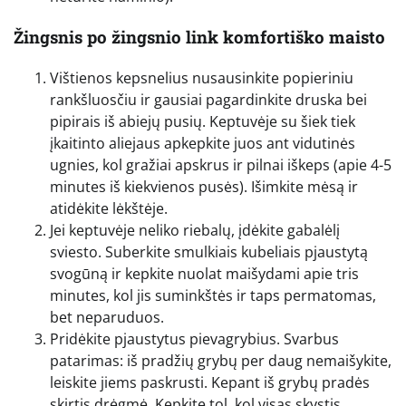
Žingsnis po žingsnio link komfortiško maisto
Vištienos kepsnelius nusausinkite popieriniu
rankšluosčiu ir gausiai pagardinkite druska bei
pipirais iš abiejų pusių. Keptuvėje su šiek tiek
įkaitinto aliejaus apkepkite juos ant vidutinės
ugnies, kol gražiai apskrus ir pilnai iškeps (apie 4-5
minutes iš kiekvienos pusės). Išimkite mėsą ir
atidėkite lėkštėje.
Jei keptuvėje neliko riebalų, įdėkite gabalėlį
sviesto. Suberkite smulkiais kubeliais pjaustytą
svogūną ir kepkite nuolat maišydami apie tris
minutes, kol jis suminkštės ir taps permatomas,
bet neparuduos.
Pridėkite pjaustytus pievagrybius. Svarbus
patarimas: iš pradžių grybų per daug nemaišykite,
leiskite jiems paskrusti. Kepant iš grybų pradės
skirtis drėgmė. Kepkite tol, kol visas skystis