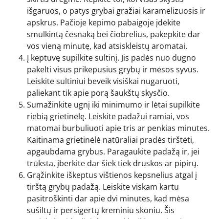
išgaruos, o patys grybai gražiai karamelizuosis ir
apskrus. Pačioje kepimo pabaigoje įdėkite
smulkintą česnaką bei čiobrelius, pakepkite dar
vos vieną minutę, kad atsiskleistų aromatai.
Į keptuvę supilkite sultinį. Jis padės nuo dugno
pakelti visus prikepusius grybų ir mėsos syvus.
Leiskite sultiniui beveik visiškai nugaruoti,
paliekant tik apie porą šaukštų skysčio.
Sumažinkite ugnį iki minimumo ir lėtai supilkite
riebią grietinėlę. Leiskite padažui ramiai, vos
matomai burbuliuoti apie tris ar penkias minutes.
Kaitinama grietinėlė natūraliai pradės tirštėti,
apgaubdama grybus. Paragaukite padažą ir, jei
trūksta, įberkite dar šiek tiek druskos ar pipirų.
Grąžinkite iškeptus vištienos kepsnelius atgal į
tirštą grybų padažą. Leiskite viskam kartu
pasitroškinti dar apie dvi minutes, kad mėsa
sušiltų ir persigertų kreminiu skoniu. Šis