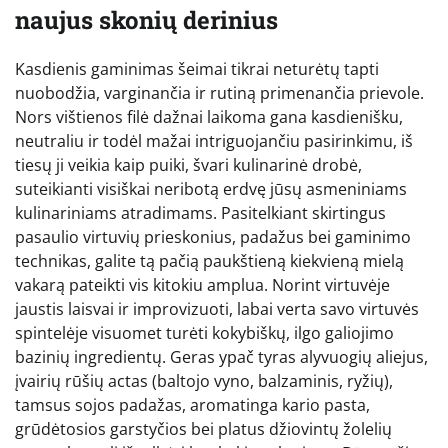
naujus skonių derinius
Kasdienis gaminimas šeimai tikrai neturėtų tapti
nuobodžia, varginančia ir rutiną primenančia prievole.
Nors vištienos filė dažnai laikoma gana kasdienišku,
neutraliu ir todėl mažai intriguojančiu pasirinkimu, iš
tiesų ji veikia kaip puiki, švari kulinarinė drobė,
suteikianti visiškai neribotą erdvę jūsų asmeniniams
kulinariniams atradimams. Pasitelkiant skirtingus
pasaulio virtuvių prieskonius, padažus bei gaminimo
technikas, galite tą pačią paukštieną kiekvieną mielą
vakarą pateikti vis kitokiu amplua. Norint virtuvėje
jaustis laisvai ir improvizuoti, labai verta savo virtuvės
spintelėje visuomet turėti kokybiškų, ilgo galiojimo
bazinių ingredientų. Geras ypač tyras alyvuogių aliejus,
įvairių rūšių actas (baltojo vyno, balzaminis, ryžių),
tamsus sojos padažas, aromatinga kario pasta,
grūdėtosios garstyčios bei platus džiovintų žolelių