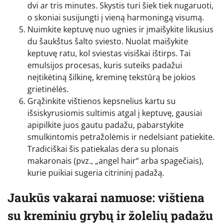
dvi ar tris minutes. Skystis turi šiek tiek nugaruoti,
o skoniai susijungti į vieną harmoningą visumą.
Nuimkite keptuvę nuo ugnies ir įmaišykite likusius
du šaukštus šalto sviesto. Nuolat maišykite
keptuvę ratu, kol sviestas visiškai ištirps. Tai
emulsijos procesas, kuris suteiks padažui
neįtikėtiną šilkinę, kreminę tekstūrą be jokios
grietinėlės.
Grąžinkite vištienos kepsnelius kartu su
išsiskyrusiomis sultimis atgal į keptuvę, gausiai
apipilkite juos gautu padažu, pabarstykite
smulkintomis petražolėmis ir nedelsiant patiekite.
Tradiciškai šis patiekalas dera su plonais
makaronais (pvz., „angel hair“ arba spagečiais),
kurie puikiai sugeria citrininį padažą.
Jaukūs vakarai namuose: vištiena
su kreminiu grybų ir žolelių padažu