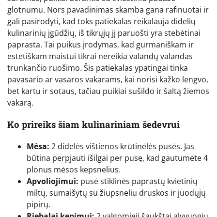
glotnumu. Nors pavadinimas skamba gana rafinuotai ir
gali pasirodyti, kad toks patiekalas reikalauja didelių
kulinarinių įgūdžių, iš tikrųjų jį paruošti yra stebėtinai
paprasta. Tai puikus įrodymas, kad gurmaniškam ir
estetiškam maistui tikrai nereikia valandų valandas
trunkančio ruošimo. Šis patiekalas ypatingai tinka
pavasario ar vasaros vakarams, kai norisi kažko lengvo,
bet kartu ir sotaus, tačiau puikiai sušildo ir šaltą žiemos
vakarą.
Ko prireiks šiam kulinariniam šedevrui
Mėsa:
2 didelės vištienos krūtinėlės pusės. Jas
būtina perpjauti išilgai per pusę, kad gautumėte 4
plonus mėsos kepsnelius.
Apvoliojimui:
pusė stiklinės paprastų kvietinių
miltų, sumaišytų su žiupsneliu druskos ir juodųjų
pipirų.
Riebalai kepimui:
2 valgomieji šaukštai alyvuogių