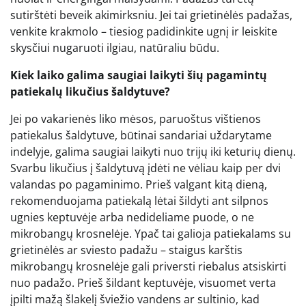
sutirštėti beveik akimirksniu. Jei tai grietinėlės padažas,
venkite krakmolo – tiesiog padidinkite ugnį ir leiskite
skysčiui nugaruoti ilgiau, natūraliu būdu.
Kiek laiko galima saugiai laikyti šių pagamintų
patiekalų likučius šaldytuve?
Jei po vakarienės liko mėsos, paruoštus vištienos
patiekalus šaldytuve, būtinai sandariai uždarytame
indelyje, galima saugiai laikyti nuo trijų iki keturių dienų.
Svarbu likučius į šaldytuvą įdėti ne vėliau kaip per dvi
valandas po pagaminimo. Prieš valgant kitą dieną,
rekomenduojama patiekalą lėtai šildyti ant silpnos
ugnies keptuvėje arba nedideliame puode, o ne
mikrobangų krosnelėje. Ypač tai galioja patiekalams su
grietinėlės ar sviesto padažu – staigus karštis
mikrobangų krosnelėje gali priversti riebalus atsiskirti
nuo padažo. Prieš šildant keptuvėje, visuomet verta
įpilti mažą šlakelį šviežio vandens ar sultinio, kad