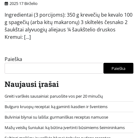
2025 17 Birželio
Ingredientai (3 porcijoms): 350 g krevečių be kevalo 100
g spagečių (arba kitų makaronų) 3 skiltelės česnako 2
šaukštai alyvuogių aliejaus ¼ šaukštelio druskos
Kremui: […]
Paieška
Paieška
Naujausi įrašai
Greiti varškės sausainiai: paruošite vos per 20 minučių
Bulguro kruopų receptai: ką gaminti kasdien ir šventėms
Bulviniai blynai su lašiša: gurmaniškas receptas namuose
Mažų veislių šuniukai: ką būtina įvertinti būsimiems šeimininkams