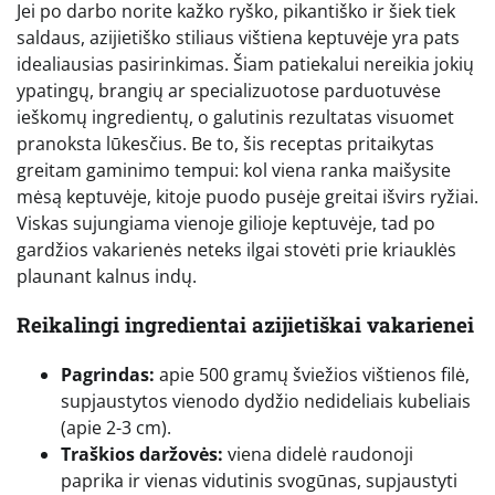
Jei po darbo norite kažko ryško, pikantiško ir šiek tiek
saldaus, azijietiško stiliaus vištiena keptuvėje yra pats
idealiausias pasirinkimas. Šiam patiekalui nereikia jokių
ypatingų, brangių ar specializuotose parduotuvėse
ieškomų ingredientų, o galutinis rezultatas visuomet
pranoksta lūkesčius. Be to, šis receptas pritaikytas
greitam gaminimo tempui: kol viena ranka maišysite
mėsą keptuvėje, kitoje puodo pusėje greitai išvirs ryžiai.
Viskas sujungiama vienoje gilioje keptuvėje, tad po
gardžios vakarienės neteks ilgai stovėti prie kriauklės
plaunant kalnus indų.
Reikalingi ingredientai azijietiškai vakarienei
Pagrindas:
apie 500 gramų šviežios vištienos filė,
supjaustytos vienodo dydžio nedideliais kubeliais
(apie 2-3 cm).
Traškios daržovės:
viena didelė raudonoji
paprika ir vienas vidutinis svogūnas, supjaustyti