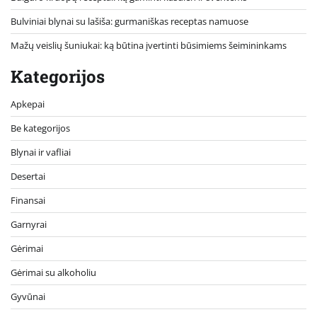
Bulviniai blynai su lašiša: gurmaniškas receptas namuose
Mažų veislių šuniukai: ką būtina įvertinti būsimiems šeimininkams
Kategorijos
Apkepai
Be kategorijos
Blynai ir vafliai
Desertai
Finansai
Garnyrai
Gėrimai
Gėrimai su alkoholiu
Gyvūnai