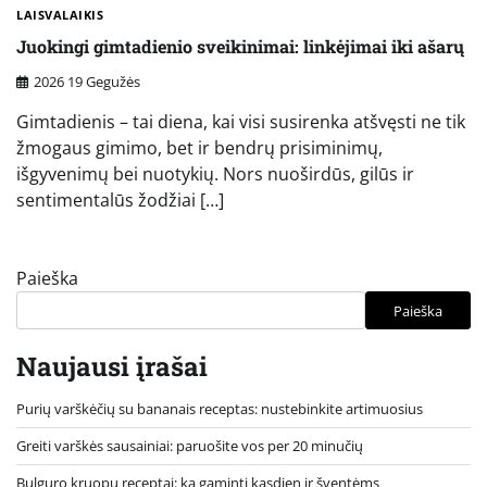
LAISVALAIKIS
Juokingi gimtadienio sveikinimai: linkėjimai iki ašarų
2026 19 Gegužės
Gimtadienis – tai diena, kai visi susirenka atšvęsti ne tik
žmogaus gimimo, bet ir bendrų prisiminimų,
išgyvenimų bei nuotykių. Nors nuoširdūs, gilūs ir
sentimentalūs žodžiai […]
Paieška
Paieška
Naujausi įrašai
Purių varškėčių su bananais receptas: nustebinkite artimuosius
Greiti varškės sausainiai: paruošite vos per 20 minučių
Bulguro kruopų receptai: ką gaminti kasdien ir šventėms