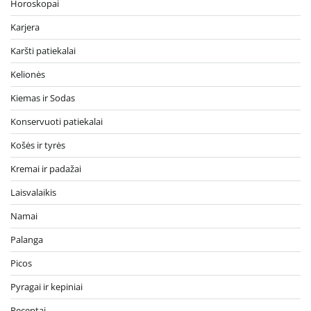
Horoskopai
Karjera
Karšti patiekalai
Kelionės
Kiemas ir Sodas
Konservuoti patiekalai
Košės ir tyrės
Kremai ir padažai
Laisvalaikis
Namai
Palanga
Picos
Pyragai ir kepiniai
Receptai