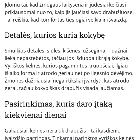
Įdomu tai, kad žmogaus laikysena ir judesiai keičiasi
priklausomai nuo to, kaip jis jaučiasi savo drabužiuose.
Tai reiškia, kad komfortas tiesiogiai veikia ir išvaizdą.
Detalės, kurios kuria kokybę
Smulkios detalės: siūlės, kišenės, užsegimai – dažnai
lieka nepastebėtos, tačiau jos išduoda tikrąją kokybę.
Vyriškos kelnės, kurios pagamintos kruopščiai, ilgiau
išlaiko formą ir atrodo geriau net po ilgesnio dėvėjimo.
Žmonės dažniausiai negali tiksliai įvardyti, kas atrodo
gerai, tačiau kokybiškas drabužis visada jaučiamas.
Pasirinkimas, kuris daro įtaką
kiekvienai dienai
Galiausiai, kelnės nėra tik drabužis – tai kasdienio
įvaizdžio pagrindas. Tinkamai parinktos vyriškos kelnės