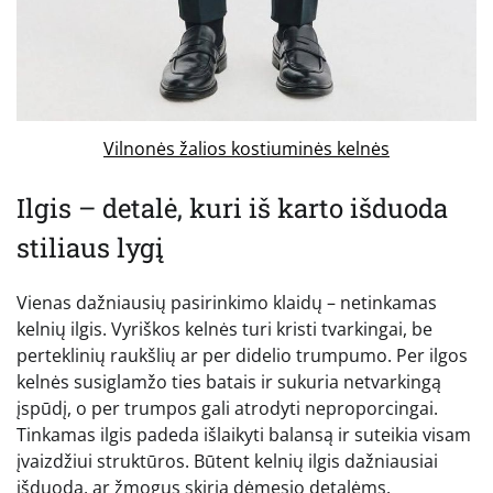
Vilnonės žalios kostiuminės kelnės
Ilgis – detalė, kuri iš karto išduoda
stiliaus lygį
Vienas dažniausių pasirinkimo klaidų – netinkamas
kelnių ilgis. Vyriškos kelnės turi kristi tvarkingai, be
perteklinių raukšlių ar per didelio trumpumo. Per ilgos
kelnės susiglamžo ties batais ir sukuria netvarkingą
įspūdį, o per trumpos gali atrodyti neproporcingai.
Tinkamas ilgis padeda išlaikyti balansą ir suteikia visam
įvaizdžiui struktūros. Būtent kelnių ilgis dažniausiai
išduoda, ar žmogus skiria dėmesio detalėms.