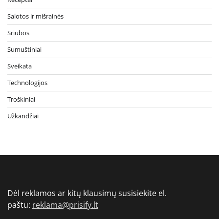
Salotos ir mišrainės
Sriubos
Sumuštiniai
Sveikata
Technologijos
Troškiniai
Užkandžiai
Dėl reklamos ar kitų klausimų susisiekite el.
paštu:
reklama@prisify.lt