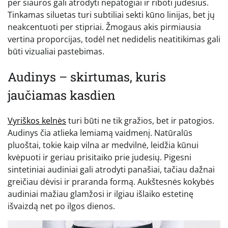
per siauros gali atrodyti nepatogiai ir riboti judesius.
Tinkamas siluetas turi subtiliai sekti kūno linijas, bet jų
neakcentuoti per stipriai. Žmogaus akis pirmiausia
vertina proporcijas, todėl net nedidelis neatitikimas gali
būti vizualiai pastebimas.
Audinys – skirtumas, kuris
jaučiamas kasdien
Vyriškos kelnės
turi būti ne tik gražios, bet ir patogios.
Audinys čia atlieka lemiamą vaidmenį. Natūralūs
pluoštai, tokie kaip vilna ar medvilnė, leidžia kūnui
kvėpuoti ir geriau prisitaiko prie judesių. Pigesni
sintetiniai audiniai gali atrodyti panašiai, tačiau dažnai
greičiau dėvisi ir praranda formą. Aukštesnės kokybės
audiniai mažiau glamžosi ir ilgiau išlaiko estetinę
išvaizdą net po ilgos dienos.