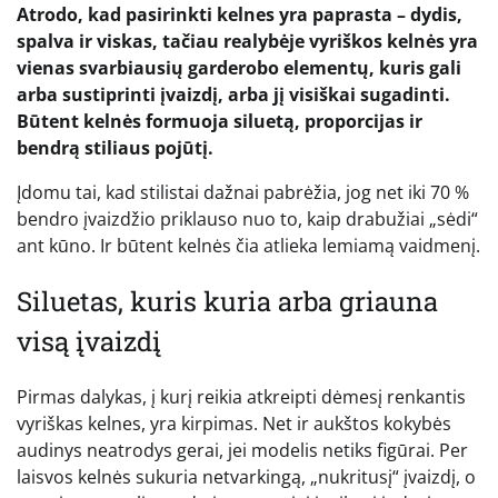
Atrodo, kad pasirinkti kelnes yra paprasta – dydis,
spalva ir viskas, tačiau realybėje vyriškos kelnės yra
vienas svarbiausių garderobo elementų, kuris gali
arba sustiprinti įvaizdį, arba jį visiškai sugadinti.
Būtent kelnės formuoja siluetą, proporcijas ir
bendrą stiliaus pojūtį.
Įdomu tai, kad stilistai dažnai pabrėžia, jog net iki 70 %
bendro įvaizdžio priklauso nuo to, kaip drabužiai „sėdi“
ant kūno. Ir būtent kelnės čia atlieka lemiamą vaidmenį.
Siluetas, kuris kuria arba griauna
visą įvaizdį
Pirmas dalykas, į kurį reikia atkreipti dėmesį renkantis
vyriškas kelnes, yra kirpimas. Net ir aukštos kokybės
audinys neatrodys gerai, jei modelis netiks figūrai. Per
laisvos kelnės sukuria netvarkingą, „nukritusį“ įvaizdį, o