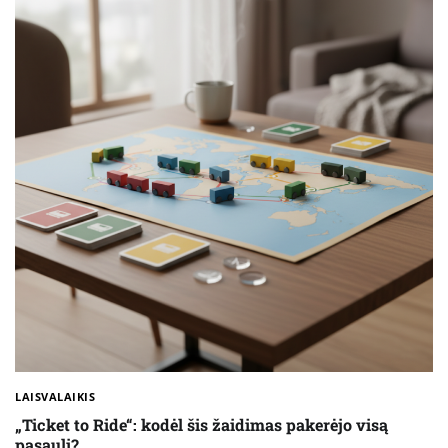
LAISVALAIKIS
„Ticket to Ride“: kodėl šis žaidimas pakerėjo visą
pasaulį?