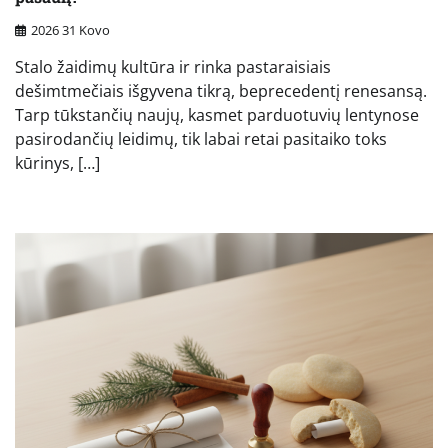
2026 31 Kovo
Stalo žaidimų kultūra ir rinka pastaraisiais
dešimtmečiais išgyvena tikrą, beprecedentį renesansą.
Tarp tūkstančių naujų, kasmet parduotuvių lentynose
pasirodančių leidimų, tik labai retai pasitaiko toks
kūrinys, […]