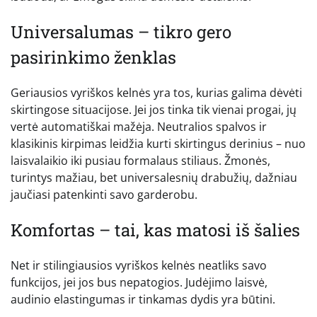
Universalumas – tikro gero
pasirinkimo ženklas
Geriausios vyriškos kelnės yra tos, kurias galima dėvėti
skirtingose situacijose. Jei jos tinka tik vienai progai, jų
vertė automatiškai mažėja. Neutralios spalvos ir
klasikinis kirpimas leidžia kurti skirtingus derinius – nuo
laisvalaikio iki pusiau formalaus stiliaus. Žmonės,
turintys mažiau, bet universalesnių drabužių, dažniau
jaučiasi patenkinti savo garderobu.
Komfortas – tai, kas matosi iš šalies
Net ir stilingiausios vyriškos kelnės neatliks savo
funkcijos, jei jos bus nepatogios. Judėjimo laisvė,
audinio elastingumas ir tinkamas dydis yra būtini.