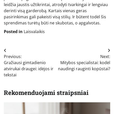
leidžia jaustis užtikrintai, atrodyti tvarkingai ir lengviau
derinti visą garderobą. Kartais vienas geras
pasirinkimas gali pakeisti visą stilių. Ir būtent todėl šis
sprendimas turėtų būti ne skubotas, o apgalvotas.
Posted in
Laisvalaikis
Navigacija
Previous:
Next:
tarp
Gražiausi gimtadienio
Mitybos specialistai: kodėl
įrašų
atvirukai draugei: idėjos ir
naudingi rauginti kopūstai?
tekstai
Rekomenduojami straipsniai