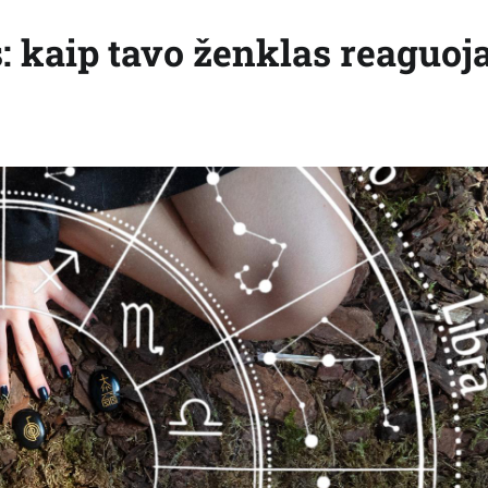
s: kaip tavo ženklas reaguoja