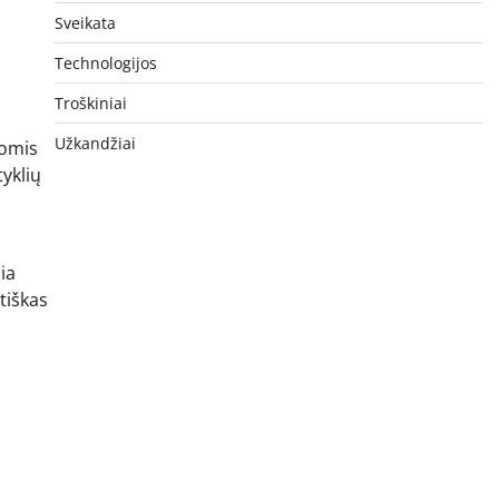
Sveikata
Technologijos
Troškiniai
Užkandžiai
bomis
tyklių
ia
tiškas