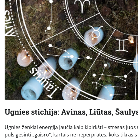
Ugnies stichija: Avinas, Liūtas, Šauly
Ugnies ženklai energiją jaučia kaip kibirkštį – stresas juos
puls gesinti „gaisro“, kartais nė neperpratęs, koks tikrasis