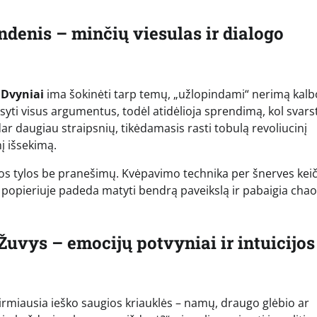
andenis – minčių viesulas ir dialogo
.
Dvyniai
ima šokinėti tarp temų, „užlopindami“ nerimą kal
syti visus argumentus, todėl atidėlioja sprendimą, kol svars
dar daugiau straipsnių, tikėdamasis rasti tobulą revoliucinį
į išsekimą.
kos tylos be pranešimų. Kvėpavimo technika per šnerves keič
 popieriuje padeda matyti bendrą paveikslą ir pabaigia chao
Žuvys – emocijų potvyniai ir intuicijos
rmiausia ieško saugios kriauklės – namų, draugo glėbio ar