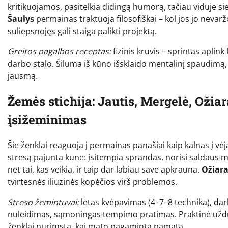
kritikuojamos, pasitelkia didingą humorą, tačiau viduje s
Šaulys
permainas traktuoja filosofiškai – kol jos jo nevar
suliepsnojęs gali staiga palikti projektą.
Greitos pagalbos receptas:
fizinis krūvis – sprintas aplin
darbo stalo. Šiluma iš kūno išsklaido mentalinį spaudimą, o
jausmą.
Žemės stichija: Jautis, Mergelė, Ožiar
įsižeminimas
Šie ženklai reaguoja į permainas panašiai kaip kalnas į vė
stresą pajunta kūne: įsitempia sprandas, norisi saldaus 
net tai, kas veikia, ir taip dar labiau save apkrauna.
Ožiara
tvirtesnės iliuzinės kopėčios virš problemos.
Streso žemintuvai:
lėtas kvėpavimas (4–7–8 technika), dar
nuleidimas, sąmoningas tempimo pratimas. Praktinė užduot
ženklai nurimsta, kai mato pagamintą pamatą.