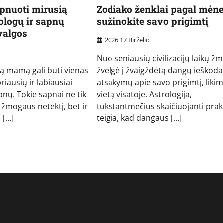
apnuoti mirusią
Zodiako ženklai pagal mėne
logų ir sapnų
sužinokite savo prigimtį
žvalgos
2026 17 Birželio
Nuo seniausių civilizacijų laikų žm
ą mamą gali būti vienas
žvelgė į žvaigždėtą dangų ieškod
riausių ir labiausiai
atsakymų apie savo prigimtį, likim
pnų. Tokie sapnai ne tik
vietą visatoje. Astrologija,
žmogaus netektį, bet ir
tūkstantmečius skaičiuojanti prakt
s […]
teigia, kad dangaus […]