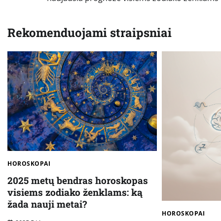
tarp
įrašų
Rekomenduojami straipsniai
HOROSKOPAI
2025 metų bendras horoskopas
visiems zodiako ženklams: ką
žada nauji metai?
HOROSKOPAI