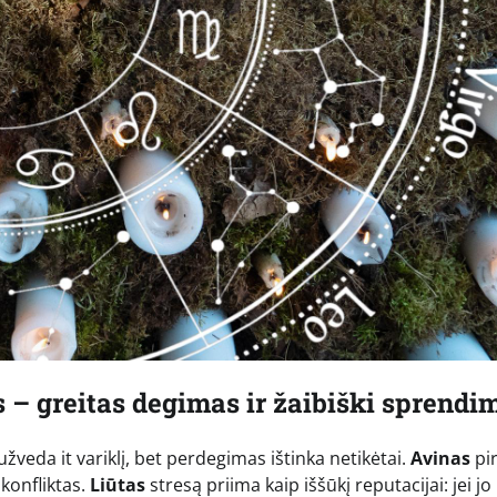
s – greitas degimas ir žaibiški sprendi
 užveda it variklį, bet perdegimas ištinka netikėtai.
Avinas
pi
 konfliktas.
Liūtas
stresą priima kaip iššūkį reputacijai: jei jo