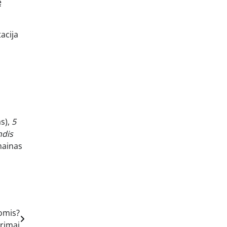
ę
acija
s),
5
ndis
mainas
omis?
rimai