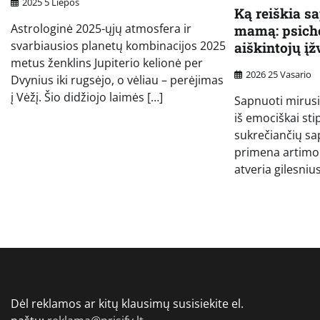
2025 5 Liepos
Ką reiškia s
Astrologinė 2025-ųjų atmosfera ir
mamą: psicho
svarbiausios planetų kombinacijos 2025
aiškintojų į
metus ženklins Jupiterio kelionė per
2026 25 Vasario
Dvynius iki rugsėjo, o vėliau – perėjimas
į Vėžį. Šio didžiojo laimės […]
Sapnuoti mirusi
iš emociškai stip
sukrečiančių sa
primena artimo 
atveria gilesniu
Dėl reklamos ar kitų klausimų susisiekite el.