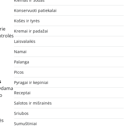
Kiemas ir Sodas
Konservuoti patiekalai
Košės ir tyrės
rie
Kremai ir padažai
ntrolės
Laisvalaikis
Namai
Palanga
Picos
s
Pyragai ir kepiniai
sydama
Receptai
uo
Salotos ir mišrainės
Sriubos
ės
Sumuštiniai