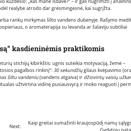
o kuždesio: „kas mane išdavė?“ – ir gali nugrimzti į analitin
odėl realybė atrodo dar grėsmingesnė, kai sugrįžta.
 arba rankų mirkymas šilto vandens dubenyje. Rašymo medit
popieriaus, o aromaterapija su levanda ar šalaviju subtiliai
nsą“ kasdieninėmis praktikomis
urių stichijų kibirkštis: ugnis suteikia motyvaciją, žemė –
tosios pagalbos rinkinį“:
30 sekundžių
gilaus kvėpavimo (ora
as šiltu vandeniu
(vandens atgaiva) ir
džiovintų vaisių užka
itualas užtvirtina vidinę pusiausvyrą ir moko reaguoti į per
Kaip greitai sumažinti kraujospūdį namų sąlyg
Next:
Gydytojų pata