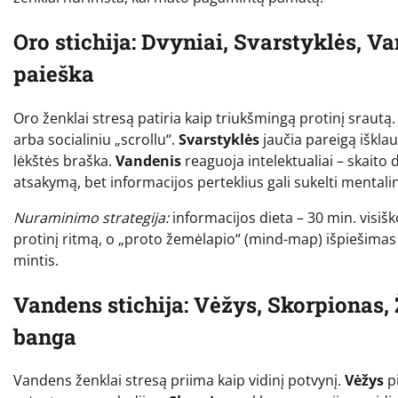
Oro stichija: Dvyniai, Svarstyklės, V
paieška
Oro ženklai stresą patiria kaip triukšmingą protinį srautą
arba socialiniu „scrollu“.
Svarstyklės
jaučia pareigą išklau
lėkštės braška.
Vandenis
reaguoja intelektualiai – skaito 
atsakymą, bet informacijos perteklius gali sukelti mentalin
Nuraminimo strategija:
informacijos dieta – 30 min. visiš
protinį ritmą, o „proto žemėlapio“ (mind-map) išpiešimas
mintis.
Vandens stichija: Vėžys, Skorpionas, 
banga
Vandens ženklai stresą priima kaip vidinį potvynį.
Vėžys
pi