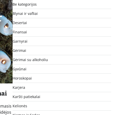
Be kategorijos
Blynai ir vafliai
Desertai
Finansai
Garnyrai
Gėrimai
Gėrimai su alkoholiu
Gyvūnai
Horoskopai
Karjera
mai
Karšti patiekalai
rmasis
Kelionės
 idėjos