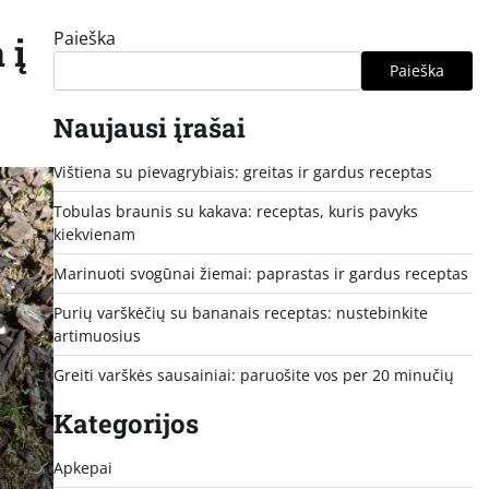
Paieška
 į
Paieška
Naujausi įrašai
Vištiena su pievagrybiais: greitas ir gardus receptas
Tobulas braunis su kakava: receptas, kuris pavyks
kiekvienam
Marinuoti svogūnai žiemai: paprastas ir gardus receptas
Purių varškėčių su bananais receptas: nustebinkite
artimuosius
Greiti varškės sausainiai: paruošite vos per 20 minučių
Kategorijos
Apkepai