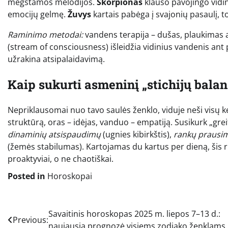
mėgstamos melodijos.
Skorpionas
klauso pavojingo vidini
emocijų gelmę.
Žuvys
kartais pabėga į svajonių pasaulį, t
Raminimo metodai:
vandens terapija – dušas, plaukimas
(stream of consciousness) išleidžia vidinius vandenis ant 
užrakina atsipalaidavimą.
Kaip sukurti asmeninį „stichijų bala
Nepriklausomai nuo tavo saulės ženklo, viduje neši visų ket
struktūrą, oras – idėjas, vanduo – empatiją. Susikurk „grei
dinaminių atsispaudimų
(ugnies kibirkštis),
rankų prausim
(žemės stabilumas). Kartojamas du kartus per dieną, šis r
proaktyviai, o ne chaotiškai.
Posted in
Horoskopai
Navigacija
Savaitinis horoskopas 2025 m. liepos 7–13 d.:
Previous:
naujausia prognozė visiems zodiako ženklams