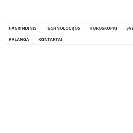
Skip
to
content
PAGRINDINIS
TECHNOLOGIJOS
HOROSKOPAI
SV
PALANGA
KONTAKTAI