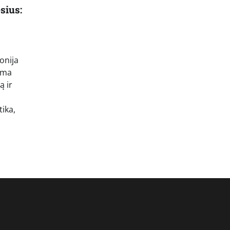
sius:
onija
ama
ą ir
ika,