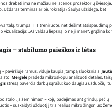
ienos drebėti ima ne mažiau nei scenos prožektorių šviesoje.
žo. Uždaras terminas ar biurokratija? Šaulys užsidega, bet
k kvartalą, trumpa HIIT treniruotė, net dešimt atsispaudimų p
 vizualizacija: „Aš valdau liepsną, o ne ji mane“, grąžina ko
agis – stabilumo paieškos ir lėtas
ją – paviršiuje ramūs, viduje kaupia įtampą sluoksniais.
Jauti
maisto.
Mergelė
pradeda mikroskopu analizuoti detales, tai
gis
stresą paverčia darbų sąrašu: kuo daugiau užduočių, t
bo stalo „įsižeminimas“ – kojų padėjimas ant grindų, pečių
is – suskaidyti užduotį į tris realius mikro žingsnius; žem