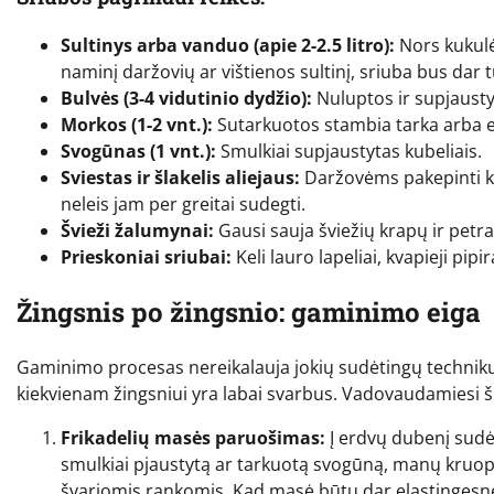
Sultinys arba vanduo (apie 2-2.5 litro):
Nors kukulė
naminį daržovių ar vištienos sultinį, sriuba bus dar t
Bulvės (3-4 vidutinio dydžio):
Nuluptos ir supjaustyto
Morkos (1-2 vnt.):
Sutarkuotos stambia tarka arba el
Svogūnas (1 vnt.):
Smulkiai supjaustytas kubeliais.
Sviestas ir šlakelis aliejaus:
Daržovėms pakepinti ke
neleis jam per greitai sudegti.
Švieži žalumynai:
Gausi sauja šviežių krapų ir petr
Prieskoniai sriubai:
Keli lauro lapeliai, kvapieji pip
Žingsnis po žingsnio: gaminimo eiga
Gaminimo procesas nereikalauja jokių sudėtingų technikų 
kiekvienam žingsniui yra labai svarbus. Vadovaudamiesi šia
Frikadelių masės paruošimas:
Į erdvų dubenį sudėk
smulkiai pjaustytą ar tarkuotą svogūną, manų kruopa
švariomis rankomis. Kad masė būtų dar elastingesnė i