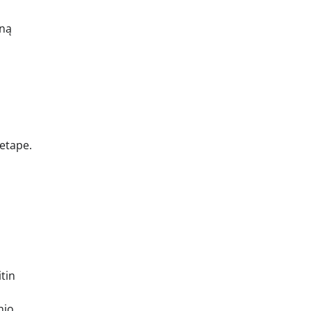
pną
s
 etape.
tin
nio