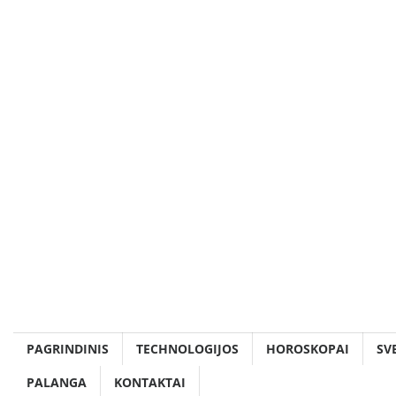
Skip
to
content
PAGRINDINIS
TECHNOLOGIJOS
HOROSKOPAI
SV
PALANGA
KONTAKTAI