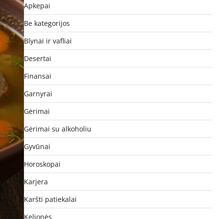
Apkepai
Be kategorijos
Blynai ir vafliai
Desertai
Finansai
Garnyrai
Gėrimai
Gėrimai su alkoholiu
Gyvūnai
Horoskopai
Karjera
Karšti patiekalai
Kelionės