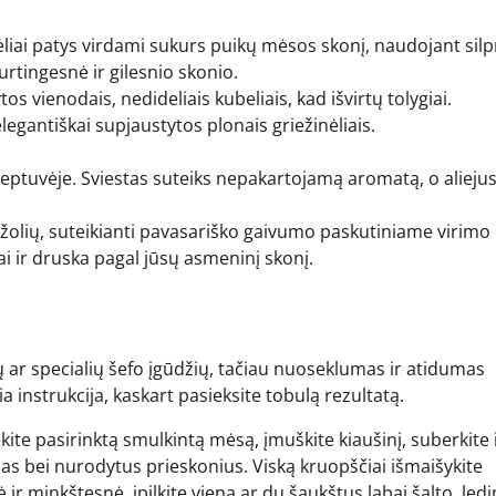
liai patys virdami sukurs puikų mėsos skonį, naudojant sil
urtingesnė ir gilesnio skonio.
s vienodais, nedideliais kubeliais, kad išvirtų tolygiai.
egantiškai supjaustytos plonais griežinėliais.
ptuvėje. Sviestas suteiks nepakartojamą aromatą, o alieju
ažolių, suteikianti pavasariško gaivumo paskutiniame virimo
irai ir druska pagal jūsų asmeninį skonį.
ar specialių šefo įgūdžių, tačiau nuoseklumas ir atidumas
 instrukcija, kaskart pasieksite tobulą rezultatą.
ite pasirinktą smulkintą mėsą, įmuškite kiaušinį, suberkite i
s bei nurodytus prieskonius. Viską kruopščiai išmaišykite
r minkštesnė, įpilkite vieną ar du šaukštus labai šalto, ledi