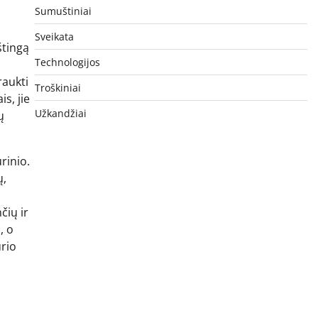
Sumuštiniai
Sveikata
štingą
Technologijos
raukti
Troškiniai
s, jie
Užkandžiai
ų
rinio.
ų,
čių ir
, o
urio