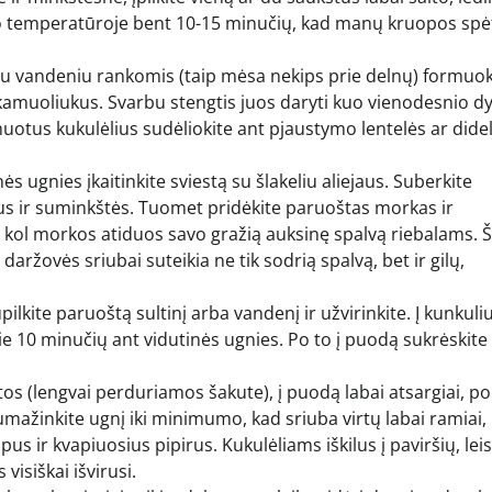
o temperatūroje bent 10-15 minučių, kad manų kruopos spė
tu vandeniu rankomis (taip mėsa nekips prie delnų) formuok
amuoliukus. Svarbu stengtis juos daryti kuo vienodesnio dy
muotus kukulėlius sudėliokite ant pjaustymo lentelės ar dide
s ugnies įkaitinkite sviestą su šlakeliu aliejaus. Suberkite
drus ir suminkštės. Tuomet pridėkite paruoštas morkas ir
 kol morkos atiduos savo gražią auksinę spalvą riebalams. Š
daržovės sriubai suteikia ne tik sodrią spalvą, bet ir gilų,
ilkite paruoštą sultinį arba vandenį ir užvirinkite. Į kunkuli
apie 10 minučių ant vidutinės ugnies. Po to į puodą sukrėskite
os (lengvai perduriamos šakute), į puodą labai atsargiai, po
umažinkite ugnį iki minimumo, kad sriuba virtų labai ramiai,
us ir kvapiuosius pipirus. Kukulėliams iškilus į paviršių, leis
visiškai išvirusi.