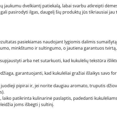
mų jaukumu dvelkiantį patiekalą, labai svarbu atkreipti dėmes
li pasirodyti ilgas, daugelį šių produktų jūs tikriausiai jau 
ezultatas pasiekiamas naudojant lygiomis dalimis sumaišytą
iebumo, minkštumo ir sultingumo, o jautiena garantuos tvirtą,
 supjaustyti arba net sutarkuoti, kad kukulėlių tekstūra išlikt
edžiaga, garantuojanti, kad kukulėliai gražiai išlaikys savo fo
juodieji pipirai ir, jei norite daugiau aromato, truputis džio
s).
 laiko patikrinta kulinarinė paslaptis, padedanti kukulėliams 
idžia joms išbėgti į sultinį.