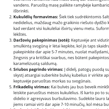
vandens. Paruoštą masę palikite ramybėje kambari
išbrinkti.
Kukulėlių formavimas:
Šiek tiek sudrėkintomis šal
nedidelius, maždaug mažo graikinio riešuto dydžio k
kad verdant visi kukulėliai išvirtų vienu metu. Sufor
lėkštės.
Daržovių pakepinimas (sotė):
Keptuvėje ant vidutinė
smulkintą svogūną ir lėtai kepkite, kol jis taps skai
pakepinkite dar apie 5-7 minutes, nuolat maišydami,
žingsnis yra kritiškai svarbus, nes būtent pakepintos 
karamelizuotą saldumą.
Sriubos pagrindo virimas:
Į didelį, patogų puodą sup
skystį atsargiai suberkite bulvių kubelius ir virkite 
keptuvėje paruoštas morkas su svogūnais.
Frikadelių virimas:
Kai bulvės jau bus beveik minkšt
leiskite paruoštus mėsos kukulėlius. Iš karto po to s
didelio ir agresyvaus burbuliavimo. Sudėkite lauro lap
jiems ramiai virti dar apie 7-10 minučių, kol mėsa bus 