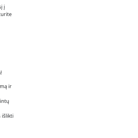
į į
turite
ų
rmą ir
vintų
išlikti