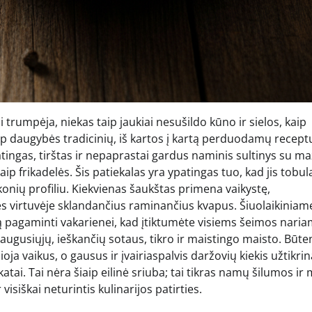
umpėja, niekas taip jaukiai nesušildo kūno ir sielos, kaip
arp daugybės tradicinių, iš kartos į kartą perduodamų recept
atingas, tirštas ir nepaprastai gardus naminis sultinys su ma
ip frikadelės. Šis patiekalas yra ypatingas tuo, kad jis tobul
onių profiliu. Kiekvienas šaukštas primena vaikystę,
s virtuvėje sklandančius raminančius kvapus. Šiuolaikiniam
ą pagaminti vakarienei, kad įtiktumėte visiems šeimos naria
augusiųjų, ieškančių sotaus, tikro ir maistingo maisto. Būten
ioja vaikus, o gausus ir įvairiaspalvis daržovių kiekis užtikrin
atai. Tai nėra šiaip eilinė sriuba; tai tikras namų šilumos ir 
 visiškai neturintis kulinarijos patirties.