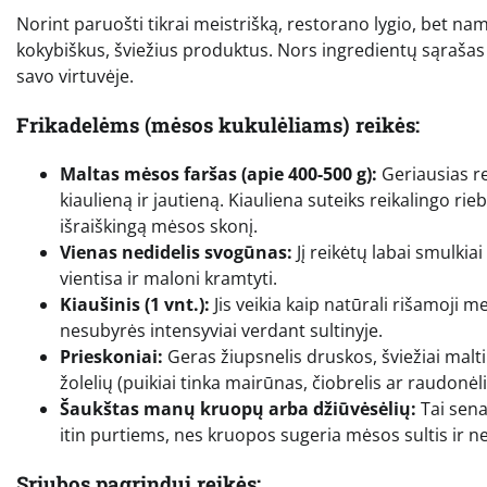
Norint paruošti tikrai meistrišką, restorano lygio, bet na
kokybiškus, šviežius produktus. Nors ingredientų sąrašas ga
savo virtuvėje.
Frikadelėms (mėsos kukulėliams) reikės:
Maltas mėsos faršas (apie 400-500 g):
Geriausias r
kiaulieną ir jautieną. Kiauliena suteiks reikalingo r
išraiškingą mėsos skonį.
Vienas nedidelis svogūnas:
Jį reikėtų labai smulkiai
vientisa ir maloni kramtyti.
Kiaušinis (1 vnt.):
Jis veikia kaip natūrali rišamoji m
nesubyrės intensyviai verdant sultinyje.
Prieskoniai:
Geras žiupsnelis druskos, šviežiai malti 
žolelių (puikiai tinka mairūnas, čiobrelis ar raudonėli
Šaukštas manų kruopų arba džiūvėsėlių:
Tai sena,
itin purtiems, nes kruopos sugeria mėsos sultis ir nele
Sriubos pagrindui reikės: