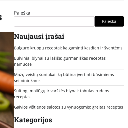
Paieška
s
Paieška
Naujausi įrašai
Bulguro kruopų receptai: ką gaminti kasdien ir šventėms
Bulviniai blynai su lašiša: gurmaniškas receptas
namuose
Mažų veislių šuniukai: ką būtina įvertinti būsimiems
šeimininkams
Sultingi moliūgų ir varškės blynai: tobulas rudens
receptas
Gaivios vištienos salotos su vynuogėmis: greitas receptas
Kategorijos