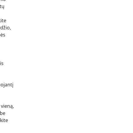
tų
ite
džio,
lės
is
uojantį
 vieną,
 be
kite