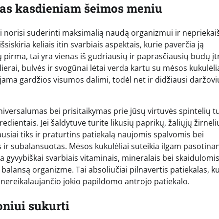
mas kasdieniam šeimos meniu
ai norisi suderinti maksimalią naudą organizmui ir nepriekai
siskiria keliais itin svarbiais aspektais, kurie paverčia ją
 pirma, tai yra vienas iš gudriausių ir paprasčiausių būdų įt
rai, bulvės ir svogūnai lėtai verda kartu su mėsos kukulėliai
iejama gardžios visumos dalimi, todėl net ir didžiausi daržovi
versalumas bei prisitaikymas prie jūsų virtuvės spintelių tu
edientais. Jei šaldytuve turite likusių paprikų, žaliųjų žirneli
ausiai tiks ir praturtins patiekalą naujomis spalvomis bei
as ir subalansuotas. Mėsos kukulėliai suteikia ilgam pasotinan
yvybiškai svarbiais vitaminais, mineralais bei skaidulomis
ų balansą organizme. Tai absoliučiai pilnavertis patiekalas, k
 nereikalaujančio jokio papildomo antrojo patiekalo.
oniui sukurti