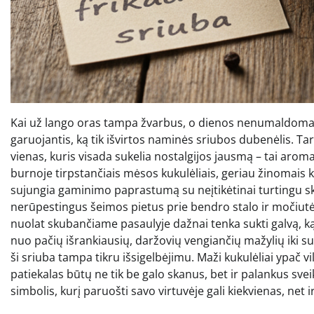
Kai už lango oras tampa žvarbus, o dienos nenumaldomai tr
garuojantis, ką tik išvirtos naminės sriubos dubenėlis. T
vienas, kuris visada sukelia nostalgijos jausmą – tai arom
burnoje tirpstančiais mėsos kukulėliais, geriau žinomais ka
sujungia gaminimo paprastumą su neįtikėtinai turtingu sk
nerūpestingus šeimos pietus prie bendro stalo ir močiutė
nuolat skubančiame pasaulyje dažnai tenka sukti galvą, k
nuo pačių išrankiausių, daržovių vengiančių mažylių iki su
ši sriuba tampa tikru išsigelbėjimu. Maži kukulėliai ypač vil
patiekalas būtų ne tik be galo skanus, bet ir palankus sveik
simbolis, kurį paruošti savo virtuvėje gali kiekvienas, net ir