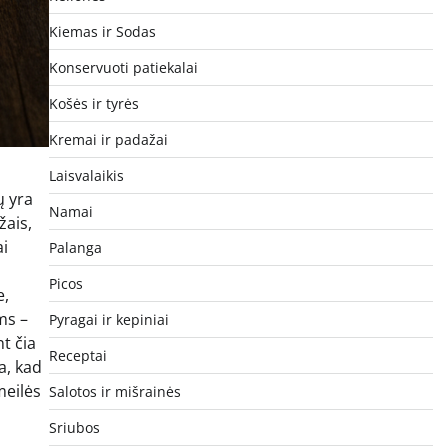
Kiemas ir Sodas
Konservuoti patiekalai
Košės ir tyrės
Kremai ir padažai
Laisvalaikis
ų yra
Namai
žais,
ai
Palanga
Picos
e,
ms –
Pyragai ir kepiniai
t čia
Receptai
a, kad
meilės
Salotos ir mišrainės
Sriubos