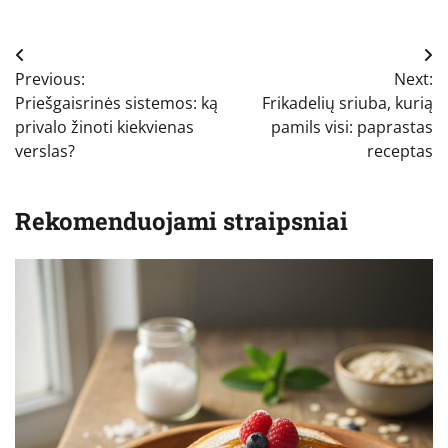
Navigacija
Previous:
Next:
tarp
Priešgaisrinės sistemos: ką
Frikadelių sriuba, kurią
įrašų
privalo žinoti kiekvienas
pamils visi: paprastas
verslas?
receptas
Rekomenduojami straipsniai