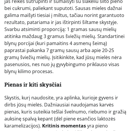
jas reikės sutrupinti ir sumaišyti su šlakeliu šilto pieno
bei cukrumi, paliekant suputoti. Sausas mieles dažnai
galima maišyti tiesiai į miltus, tačiau norint garantuoto
rezultato, patariama ir jas ištirpinti šiltame skystyje.
Svarbu atsiminti proporciją: 1 gramas sausų mielių
atitinka maždaug 3 gramus šviežių mielių. Standartinei
blynų porcijai (kuri pamaitins 4 asmenų šeimą)
paprastai pakanka 7 gramų sausų arba apie 20-25
gramų šviežių mielių. Įsitikinkite, kad jūsų mielės nėra
pasenusios, nes nuo jų gyvybingumo priklauso visas
blynų kilimo procesas.
Pienas ir kiti skysčiai
Skystis, kurį naudosite, yra aplinka, kurioje gyvens ir
dirbs jūsų mielės. Dažniausiai naudojamas karvės
pienas, kuris suteikia tešlai švelnumo, riebumo ir gražią
auksinę spalvą kepant (dėl piene esančios laktozės
karamelizacijos).
Kritinis momentas
yra pieno