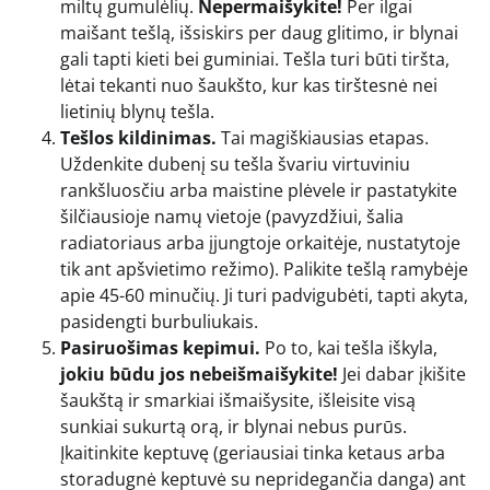
miltų gumulėlių.
Nepermaišykite!
Per ilgai
maišant tešlą, išsiskirs per daug glitimo, ir blynai
gali tapti kieti bei guminiai. Tešla turi būti tiršta,
lėtai tekanti nuo šaukšto, kur kas tirštesnė nei
lietinių blynų tešla.
Tešlos kildinimas.
Tai magiškiausias etapas.
Uždenkite dubenį su tešla švariu virtuviniu
rankšluosčiu arba maistine plėvele ir pastatykite
šilčiausioje namų vietoje (pavyzdžiui, šalia
radiatoriaus arba įjungtoje orkaitėje, nustatytoje
tik ant apšvietimo režimo). Palikite tešlą ramybėje
apie 45-60 minučių. Ji turi padvigubėti, tapti akyta,
pasidengti burbuliukais.
Pasiruošimas kepimui.
Po to, kai tešla iškyla,
jokiu būdu jos nebeišmaišykite!
Jei dabar įkišite
šaukštą ir smarkiai išmaišysite, išleisite visą
sunkiai sukurtą orą, ir blynai nebus purūs.
Įkaitinkite keptuvę (geriausiai tinka ketaus arba
storadugnė keptuvė su nepridegančia danga) ant