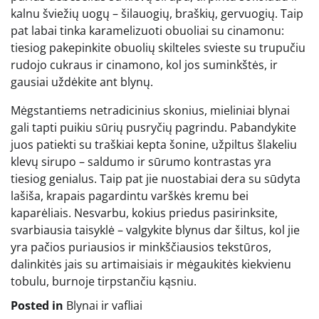
kalnu šviežių uogų – šilauogių, braškių, gervuogių. Taip
pat labai tinka karamelizuoti obuoliai su cinamonu:
tiesiog pakepinkite obuolių skilteles svieste su trupučiu
rudojo cukraus ir cinamono, kol jos suminkštės, ir
gausiai uždėkite ant blynų.
Mėgstantiems netradicinius skonius, mieliniai blynai
gali tapti puikiu sūrių pusryčių pagrindu. Pabandykite
juos patiekti su traškiai kepta šonine, užpiltus šlakeliu
klevų sirupo – saldumo ir sūrumo kontrastas yra
tiesiog genialus. Taip pat jie nuostabiai dera su sūdyta
lašiša, krapais pagardintu varškės kremu bei
kaparėliais. Nesvarbu, kokius priedus pasirinksite,
svarbiausia taisyklė – valgykite blynus dar šiltus, kol jie
yra pačios puriausios ir minkščiausios tekstūros,
dalinkitės jais su artimaisiais ir mėgaukitės kiekvienu
tobulu, burnoje tirpstančiu kąsniu.
Posted in
Blynai ir vafliai