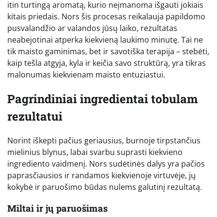
itin turtingą aromatą, kurio neįmanoma išgauti jokiais
kitais priedais. Nors šis procesas reikalauja papildomo
pusvalandžio ar valandos jūsų laiko, rezultatas
neabejotinai atperka kiekvieną laukimo minutę. Tai ne
tik maisto gaminimas, bet ir savotiška terapija – stebėti,
kaip tešla atgyja, kyla ir keičia savo struktūrą, yra tikras
malonumas kiekvienam maisto entuziastui.
Pagrindiniai ingredientai tobulam
rezultatui
Norint iškepti pačius geriausius, burnoje tirpstančius
mielinius blynus, labai svarbu suprasti kiekvieno
ingrediento vaidmenį. Nors sudėtinės dalys yra pačios
paprasčiausios ir randamos kiekvienoje virtuvėje, jų
kokybė ir paruošimo būdas nulems galutinį rezultatą.
Miltai ir jų paruošimas