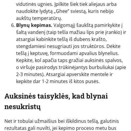
vidutinės ugnies. Įpilkite šiek tiek aliejaus arba
naudokite lydytą „Ghee” sviestą, kuris nebijo
aukštų temperatūrų.
Blynų kepimas.
Valgomąjį šaukštą pamirkykite į
šaltą vandenį (taip tešla mažiau lips prie įrankio) ir
atsargiai kabinkite tešlą iš dubens krašto,
stengdamiesi nesugriauti jos struktūros. Dėkite
tešlą į keptuvę, formuodami apvalius blynelius.
Kepkite, kol apačia taps gražiai auksinės spalvos,
o viršuje pasirodys trūkinėjantys burbuliukai (apie
2-3 minutes). Atsargiai apverskite mentele ir
kepkite dar 1-2 minutes iš kitos pusės.
Auksinės taisyklės, kad blynai
nesukristų
Net ir tobulai užmaišius bei iškildinus tešlą, galutinis
rezultatas gali nuvilti, jei kepimo proceso metu bus