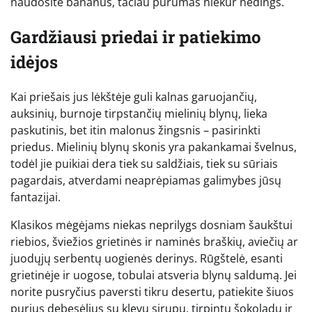
naudosite bananus, tačiau purumas niekur nedings.
Gardžiausi priedai ir patiekimo
idėjos
Kai priešais jus lėkštėje guli kalnas garuojančių,
auksinių, burnoje tirpstančių mielinių blynų, lieka
paskutinis, bet itin malonus žingsnis – pasirinkti
priedus. Mielinių blynų skonis yra pakankamai švelnus,
todėl jie puikiai dera tiek su saldžiais, tiek su sūriais
pagardais, atverdami neaprėpiamas galimybes jūsų
fantazijai.
Klasikos mėgėjams niekas neprilygs dosniam šaukštui
riebios, šviežios grietinės ir naminės braškių, aviečių ar
juodųjų serbentų uogienės derinys. Rūgštelė, esanti
grietinėje ir uogose, tobulai atsveria blynų saldumą. Jei
norite pusryčius paversti tikru desertu, patiekite šiuos
purius debesėlius su klevų sirupu, tirpintu šokoladu ir