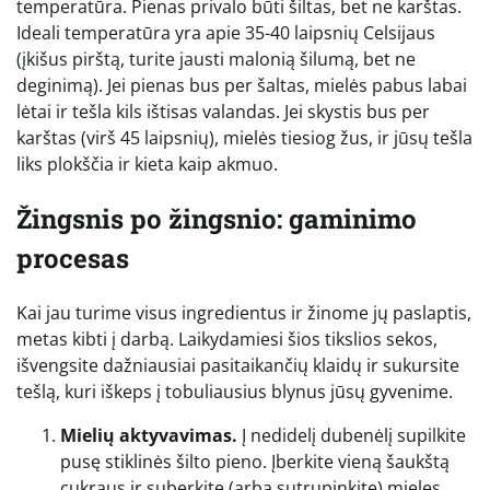
temperatūra. Pienas privalo būti šiltas, bet ne karštas.
Ideali temperatūra yra apie 35-40 laipsnių Celsijaus
(įkišus pirštą, turite jausti malonią šilumą, bet ne
deginimą). Jei pienas bus per šaltas, mielės pabus labai
lėtai ir tešla kils ištisas valandas. Jei skystis bus per
karštas (virš 45 laipsnių), mielės tiesiog žus, ir jūsų tešla
liks plokščia ir kieta kaip akmuo.
Žingsnis po žingsnio: gaminimo
procesas
Kai jau turime visus ingredientus ir žinome jų paslaptis,
metas kibti į darbą. Laikydamiesi šios tikslios sekos,
išvengsite dažniausiai pasitaikančių klaidų ir sukursite
tešlą, kuri iškeps į tobuliausius blynus jūsų gyvenime.
Mielių aktyvavimas.
Į nedidelį dubenėlį supilkite
pusę stiklinės šilto pieno. Įberkite vieną šaukštą
cukraus ir suberkite (arba sutrupinkite) mieles.