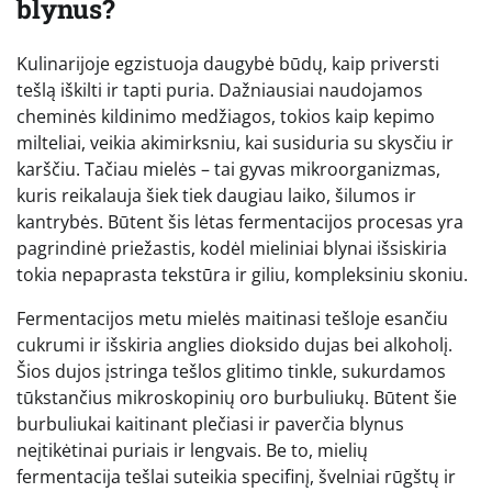
blynus?
Kulinarijoje egzistuoja daugybė būdų, kaip priversti
tešlą iškilti ir tapti puria. Dažniausiai naudojamos
cheminės kildinimo medžiagos, tokios kaip kepimo
milteliai, veikia akimirksniu, kai susiduria su skysčiu ir
karščiu. Tačiau mielės – tai gyvas mikroorganizmas,
kuris reikalauja šiek tiek daugiau laiko, šilumos ir
kantrybės. Būtent šis lėtas fermentacijos procesas yra
pagrindinė priežastis, kodėl mieliniai blynai išsiskiria
tokia nepaprasta tekstūra ir giliu, kompleksiniu skoniu.
Fermentacijos metu mielės maitinasi tešloje esančiu
cukrumi ir išskiria anglies dioksido dujas bei alkoholį.
Šios dujos įstringa tešlos glitimo tinkle, sukurdamos
tūkstančius mikroskopinių oro burbuliukų. Būtent šie
burbuliukai kaitinant plečiasi ir paverčia blynus
neįtikėtinai puriais ir lengvais. Be to, mielių
fermentacija tešlai suteikia specifinį, švelniai rūgštų ir