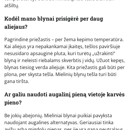
atšiltų.
Kodėl mano blynai prisigėrė per daug
aliejaus?
Pagrindinė priežastis – per žema kepimo temperatūra.
Kai aliejus yra nepakankamai įkaitęs, tešlos paviršiuje
nesusidaro apsauginė pluta, kuri turėtų „užrakinti“
blyną ir neleisti riebalams skverbtis į vidų. Užuot kepęs,
blynas tiesiog verda aliejuje. Kita priežastis gali būti per
plona, per skysta tešla. Mielinių blynų tešla turi būti
gana tiršta.
Ar galiu naudoti augalinį pieną vietoje karvės
pieno?
Be jokių abejonių. Mieliniai blynai puikiai pavyksta
naudojant augalines alternatyvas. Geriausiai tinka
avižų arba migdolų pienas, nes jie yra gana neutralaus