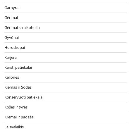
Garnyrai
Gėrimai
Gėrimai su alkoholiu
Gyvūnai
Horoskopai
Karjera
Karšti patiekalai
Kelionės
Kiemas ir Sodas
Konservuoti patiekalai
Košės ir tyrės
Kremai ir padažai
Laisvalaikis