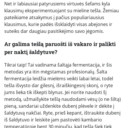
Net ir labiausiai patyrusiems virtuvės šefams kyla
klausimų eksperimentuojant su mieline tešla. Žemiau
pateikiame atsakymus į pačius populiariausius
klausimus, kurie padės išsklaidyti visas abejones ir
suteiks dar daugiau pasitikėjimo savo jėgomis.
Ar galima tešlą paruošti iš vakaro ir palikti
per naktį šaldytuve?
Tikrai taip! Tai vadinama šaltąja fermentacija, ir šis
metodas yra itin mėgstamas profesionalų. Šalta
fermentacija leidžia mielėms veikti labai lėtai, todėl
tešla išvysto dar gilesnį, išraiškingesnį skonį, o ryte
jums lieka tik iškepti blynus. Jei norite naudoti šį
metodą, užmaišykite tešlą naudodami vėsų (o ne šiltą)
pieną, sandariai uždenkite dubenį plėvele ir dėkite į
šaldytuvą nakčiai. Ryte, prieš kepant, ištraukite dubenį
iš šaldytuvo ir leiskite jam pastovėti kambario
temperatūroje bent 30 minučių, kad tešla šiek tiek