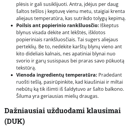
plėsis ir gali susiklijuoti. Antra, įdėjus per daug
šaltos tešlos į keptuvę vienu metu, staigiai krenta
aliejaus temperatūra, kas sutrikdo tolygų kepimą.
Poilsis ant popierinio rankšluosčio:
Iškeptus
blynus visada dėkite ant lėkštės, išklotos
popieriniais rankšluosčiais. Tai sugers aliejaus
perteklių. Be to, nedėkite karštų blynų vieno ant
kito dideliais kalnais, nes apatiniai blynai nuo
svorio ir garų susispaus bei praras savo pūkuotą
tekstūrą.
Vienoda ingredientų temperatūra:
Pradedant
ruošti tešlą, pasirūpinkite, kad kiaušiniai ir miltai
nebūtų ką tik išimti iš šaldytuvo ar šalto balkono.
Šiluma yra geriausias mielių draugas.
Dažniausiai užduodami klausimai
(DUK)