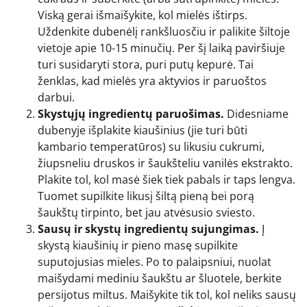
Viską gerai išmaišykite, kol mielės ištirps.
Uždenkite dubenėlį rankšluosčiu ir palikite šiltoje
vietoje apie 10-15 minučių. Per šį laiką paviršiuje
turi susidaryti stora, puri putų kepurė. Tai
ženklas, kad mielės yra aktyvios ir paruoštos
darbui.
Skystųjų ingredientų paruošimas.
Didesniame
dubenyje išplakite kiaušinius (jie turi būti
kambario temperatūros) su likusiu cukrumi,
žiupsneliu druskos ir šaukšteliu vanilės ekstrakto.
Plakite tol, kol masė šiek tiek pabals ir taps lengva.
Tuomet supilkite likusį šiltą pieną bei porą
šaukštų tirpinto, bet jau atvėsusio sviesto.
Sausų ir skystų ingredientų sujungimas.
Į
skystą kiaušinių ir pieno masę supilkite
suputojusias mieles. Po to palaipsniui, nuolat
maišydami mediniu šaukštu ar šluotele, berkite
persijotus miltus. Maišykite tik tol, kol neliks sausų