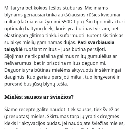
Miltai yra bet kokios tešlos stuburas. Mieliniams
blynams geriausiai tinka aukščiausios rūšies kvietiniai
miltai (dažniausiai žymimi 550D tipu). Šio tipo miltai turi
optimalų baltymų kiekį, kuris yra būtinas tvirtam, bet
elastingam glitimo tinklui suformuoti. Būtent šis tinklas
sulaikys mielių gaminamas dujas.
Pati svarbiausia
taisyklė
ruošiant miltus – juos būtina persijoti.
Sijojimas ne tik pašalina galimus miltų gumulėlius ar
nešvarumus, bet ir prisotina miltus deguonimi.
Deguonis yra būtinas mielėms aktyvuotis ir sėkmingai
daugintis. Kuo geriau persijoti miltai, tuo lengvesnė ir
puresnė bus jūsų blynų tešla.
Mielės: sausos ar šviežios?
Šiame recepte galite naudoti tiek sausas, tiek šviežias
(presuotas) mieles. Skirtumas tarp jų yra tik drėgmės
kiekis ir aktyvacijos būdas. Jei naudojate šviežias mieles,