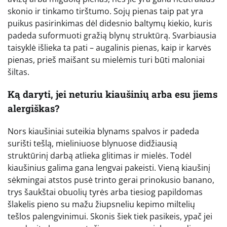
skonio ir tinkamo tirštumo. Sojų pienas taip pat yra
puikus pasirinkimas dėl didesnio baltymų kiekio, kuris
padeda suformuoti gražią blynų struktūrą. Svarbiausia
taisyklė išlieka ta pati – augalinis pienas, kaip ir karvės
pienas, prieš maišant su mielėmis turi būti maloniai
šiltas.
Ką daryti, jei neturiu kiaušinių arba esu jiems
alergiškas?
Nors kiaušiniai suteikia blynams spalvos ir padeda
surišti tešlą, mieliniuose blynuose didžiausią
struktūrinį darbą atlieka glitimas ir mielės. Todėl
kiaušinius galima gana lengvai pakeisti. Vieną kiaušinį
sėkmingai atstos pusė trinto gerai prinokusio banano,
trys šaukštai obuolių tyrės arba tiesiog papildomas
šlakelis pieno su mažu žiupsneliu kepimo miltelių
tešlos palengvinimui. Skonis šiek tiek pasikeis, ypač jei