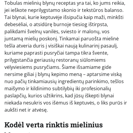
Tobulas mielinių blynų receptas yra tai, ko jums reikia,
jei ieškote neprilygstamo skonio ir tekstūros balanso.
Tai blynai, kurie keptuvėje išsipučia kaip maži, minkšti
debesėliai, o atsidūrę burnoje tiesiog ištirpsta,
palikdami švelnų vanilės, sviesto ir malonų, vos
juntamą mielių poskonį. Tinkamai paruošta mielinė
tešla atveria duris į visiškai naują kulinarinį pasaulį,
kuriame paprasti pusryčiai tampa tikra švente,
prilygstančia geriausių restoranų siūlomiems
vėlyviesiems pusryčiams. Šiame išsamiame gide
nersime giliai į blynų kepimo meną – aptarsime viską
nuo pačių tinkamiausių ingredientų parinkimo, tešlos
maišymo ir kildinimo subtilybių iki profesionalių
paslapčių, kurios užtikrins, kad jūsų iškepti blynai
niekada nesukris vos išėmus iš keptuvės, o liks purūs ir
aukšti net ir atvėsę.
Kodėl verta rinktis mielinius