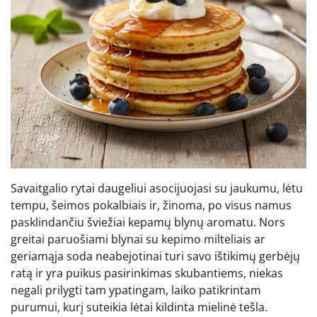
Savaitgalio rytai daugeliui asocijuojasi su jaukumu, lėtu
tempu, šeimos pokalbiais ir, žinoma, po visus namus
pasklindančiu šviežiai kepamų blynų aromatu. Nors
greitai paruošiami blynai su kepimo milteliais ar
geriamąja soda neabejotinai turi savo ištikimų gerbėjų
ratą ir yra puikus pasirinkimas skubantiems, niekas
negali prilygti tam ypatingam, laiko patikrintam
purumui, kurį suteikia lėtai kildinta mielinė tešla.