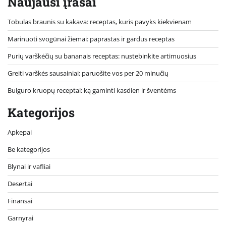
Naujausi įrašai
Tobulas braunis su kakava: receptas, kuris pavyks kiekvienam
Marinuoti svogūnai žiemai: paprastas ir gardus receptas
Purių varškėčių su bananais receptas: nustebinkite artimuosius
Greiti varškės sausainiai: paruošite vos per 20 minučių
Bulguro kruopų receptai: ką gaminti kasdien ir šventėms
Kategorijos
Apkepai
Be kategorijos
Blynai ir vafliai
Desertai
Finansai
Garnyrai