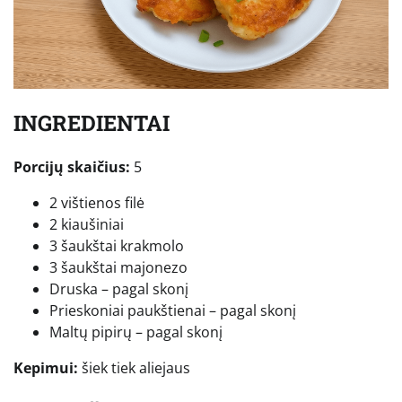
INGREDIENTAI
Porcijų skaičius:
5
2 vištienos filė
2 kiaušiniai
3 šaukštai krakmolo
3 šaukštai majonezo
Druska – pagal skonį
Prieskoniai paukštienai – pagal skonį
Maltų pipirų – pagal skonį
Kepimui:
šiek tiek aliejaus