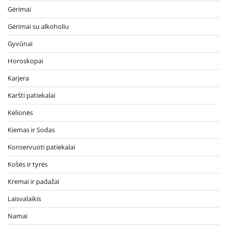
Gėrimai
Gėrimai su alkoholiu
Gyvūnai
Horoskopai
Karjera
Karšti patiekalai
Kelionės
Kiemas ir Sodas
Konservuoti patiekalai
Košės ir tyrės
Kremai ir padažai
Laisvalaikis
Namai