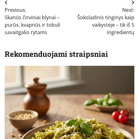
Navigacija
Previous:
Next:
tarp
Skanūs čirviniai blynai –
Šokoladinis tinginys kaip
įrašų
purūs, kvapnūs ir tobuli
vaikystėje – tik iš 5
savaitgalio rytams
ingredientų
Rekomenduojami straipsniai