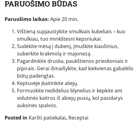
PARUOŠIMO BŪDAS
Paruošimo laikas:
Apie 20 min.
Vištieną supjaustykite smulkiais kubeliais – kuo
smulkiau, tuo minkštesni kepsniukai.
Sudėkite mėsą į dubenį, įmuškite kiaušinius,
suberkite krakmolą ir majonezą.
Pagardinkite druska, paukštienos prieskoniais ir
pipirais. Gerai išmaišykite, kad kiekvienas gabalėlis
būtų padengtas.
Keptuvėje įkaitinkite aliejų.
Formuokite nedidelius blynelius ir kepkite ant
vidutinės kaitros iš abiejų pusių, kol pasidarys
auksinės spalvos.
Posted in
Karšti patiekalai
,
Receptai