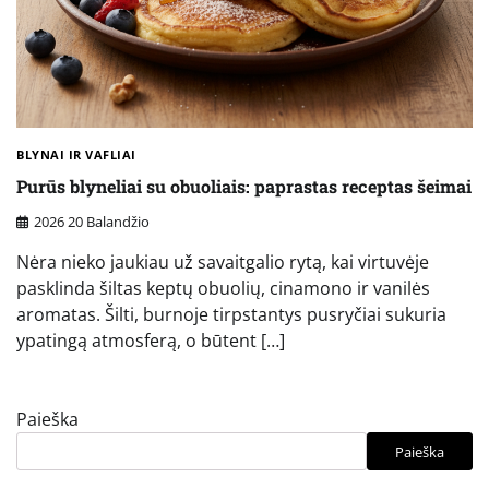
BLYNAI IR VAFLIAI
Purūs blyneliai su obuoliais: paprastas receptas šeimai
2026 20 Balandžio
Nėra nieko jaukiau už savaitgalio rytą, kai virtuvėje
pasklinda šiltas keptų obuolių, cinamono ir vanilės
aromatas. Šilti, burnoje tirpstantys pusryčiai sukuria
ypatingą atmosferą, o būtent […]
Paieška
Paieška