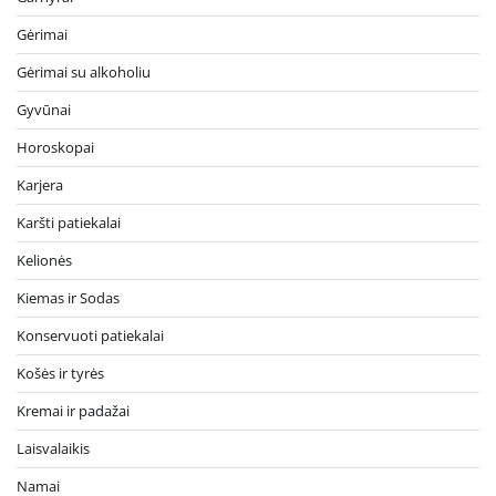
Gėrimai
Gėrimai su alkoholiu
Gyvūnai
Horoskopai
Karjera
Karšti patiekalai
Kelionės
Kiemas ir Sodas
Konservuoti patiekalai
Košės ir tyrės
Kremai ir padažai
Laisvalaikis
Namai