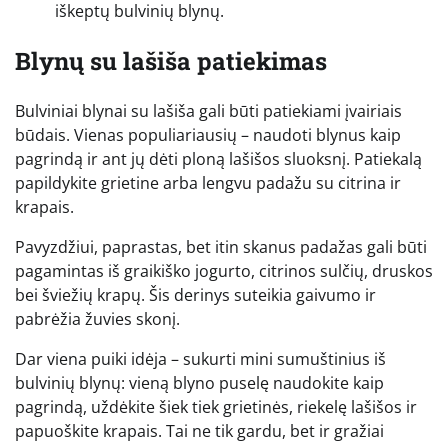
iškeptų bulvinių blynų.
Blynų su lašiša patiekimas
Bulviniai blynai su lašiša gali būti patiekiami įvairiais
būdais. Vienas populiariausių – naudoti blynus kaip
pagrindą ir ant jų dėti ploną lašišos sluoksnį. Patiekalą
papildykite grietine arba lengvu padažu su citrina ir
krapais.
Pavyzdžiui, paprastas, bet itin skanus padažas gali būti
pagamintas iš graikiško jogurto, citrinos sulčių, druskos
bei šviežių krapų. Šis derinys suteikia gaivumo ir
pabrėžia žuvies skonį.
Dar viena puiki idėja – sukurti mini sumuštinius iš
bulvinių blynų: vieną blyno puselę naudokite kaip
pagrindą, uždėkite šiek tiek grietinės, riekelę lašišos ir
papuoškite krapais. Tai ne tik gardu, bet ir gražiai