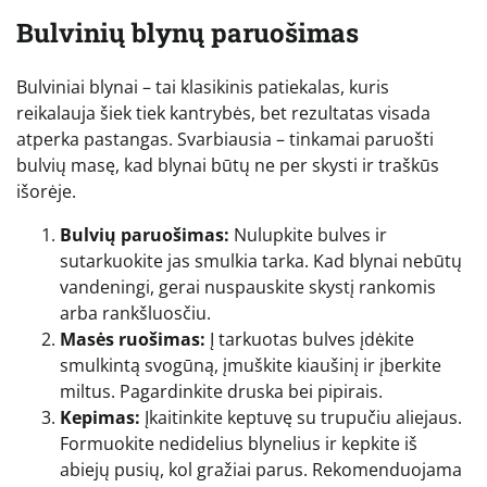
Bulvinių blynų paruošimas
Bulviniai blynai – tai klasikinis patiekalas, kuris
reikalauja šiek tiek kantrybės, bet rezultatas visada
atperka pastangas. Svarbiausia – tinkamai paruošti
bulvių masę, kad blynai būtų ne per skysti ir traškūs
išorėje.
Bulvių paruošimas:
Nulupkite bulves ir
sutarkuokite jas smulkia tarka. Kad blynai nebūtų
vandeningi, gerai nuspauskite skystį rankomis
arba rankšluosčiu.
Masės ruošimas:
Į tarkuotas bulves įdėkite
smulkintą svogūną, įmuškite kiaušinį ir įberkite
miltus. Pagardinkite druska bei pipirais.
Kepimas:
Įkaitinkite keptuvę su trupučiu aliejaus.
Formuokite nedidelius blynelius ir kepkite iš
abiejų pusių, kol gražiai parus. Rekomenduojama