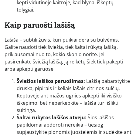
kepti vidutinėje kaitroje, kad blynai iškeptų
tolygiai.
Kaip paruošti lašišą
Lašiša – subtili žuvis, kuri puikiai dera su bulvėmis.
Galite naudoti tiek šviežią, tiek šaltai rūkytą lašišą,
priklausomai nuo to, kokio skonio norite. Jei
pasirenkate šviežią lašišą, ją reikėtų šiek tiek pakepti
arba apkepti garuose.
Šviežios lašišos paruošimas:
Lašišą pabarstykite
druska, pipirais ir keliais lašais citrinos sulčių.
Keptuvėje ant mažos ugnies apkepti iki visiško
iškepimo, bet neperkepkite – lašiša turi išlikti
sultinga.
Šaltai rūkytos lašišos atveju:
Šios lašišos
papildomai apdoroti nereikia – tiesiog
supjaustykite plonomis juostelėmis ir sudėkite ant