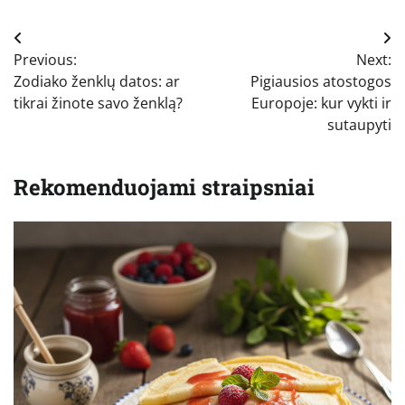
Navigacija
Previous:
Next:
tarp
Zodiako ženklų datos: ar
Pigiausios atostogos
įrašų
tikrai žinote savo ženklą?
Europoje: kur vykti ir
sutaupyti
Rekomenduojami straipsniai