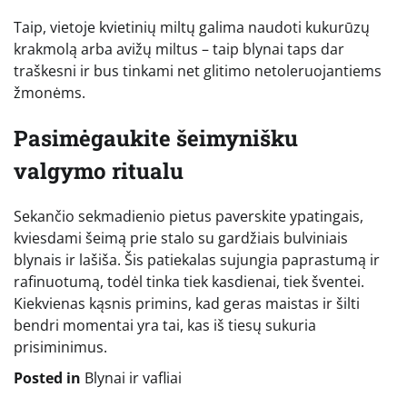
Taip, vietoje kvietinių miltų galima naudoti kukurūzų
krakmolą arba avižų miltus – taip blynai taps dar
traškesni ir bus tinkami net glitimo netoleruojantiems
žmonėms.
Pasimėgaukite šeimynišku
valgymo ritualu
Sekančio sekmadienio pietus paverskite ypatingais,
kviesdami šeimą prie stalo su gardžiais bulviniais
blynais ir lašiša. Šis patiekalas sujungia paprastumą ir
rafinuotumą, todėl tinka tiek kasdienai, tiek šventei.
Kiekvienas kąsnis primins, kad geras maistas ir šilti
bendri momentai yra tai, kas iš tiesų sukuria
prisiminimus.
Posted in
Blynai ir vafliai