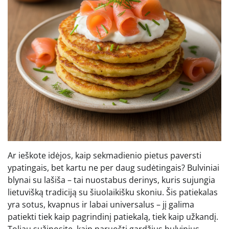
Ar ieškote idėjos, kaip sekmadienio pietus paversti
ypatingais, bet kartu ne per daug sudėtingais? Bulviniai
blynai su lašiša – tai nuostabus derinys, kuris sujungia
lietuvišką tradiciją su šiuolaikišku skoniu. Šis patiekalas
yra sotus, kvapnus ir labai universalus – jį galima
patiekti tiek kaip pagrindinį patiekalą, tiek kaip užkandį.
Toliau sužinosite, kaip paruošti gardžius bulvinius