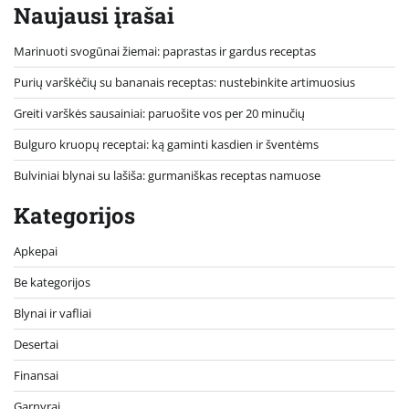
Naujausi įrašai
Marinuoti svogūnai žiemai: paprastas ir gardus receptas
Purių varškėčių su bananais receptas: nustebinkite artimuosius
Greiti varškės sausainiai: paruošite vos per 20 minučių
Bulguro kruopų receptai: ką gaminti kasdien ir šventėms
Bulviniai blynai su lašiša: gurmaniškas receptas namuose
Kategorijos
Apkepai
Be kategorijos
Blynai ir vafliai
Desertai
Finansai
Garnyrai