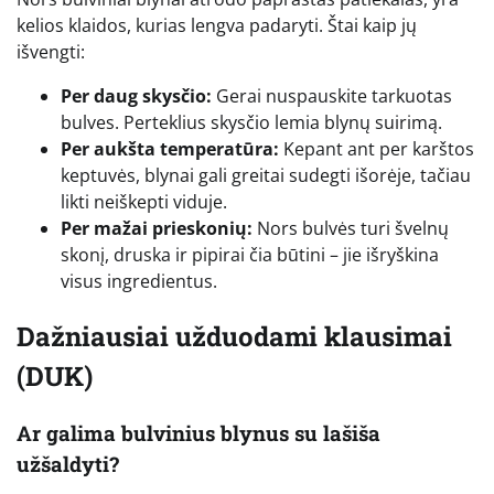
kelios klaidos, kurias lengva padaryti. Štai kaip jų
išvengti:
Per daug skysčio:
Gerai nuspauskite tarkuotas
bulves. Perteklius skysčio lemia blynų suirimą.
Per aukšta temperatūra:
Kepant ant per karštos
keptuvės, blynai gali greitai sudegti išorėje, tačiau
likti neiškepti viduje.
Per mažai prieskonių:
Nors bulvės turi švelnų
skonį, druska ir pipirai čia būtini – jie išryškina
visus ingredientus.
Dažniausiai užduodami klausimai
(DUK)
Ar galima bulvinius blynus su lašiša
užšaldyti?