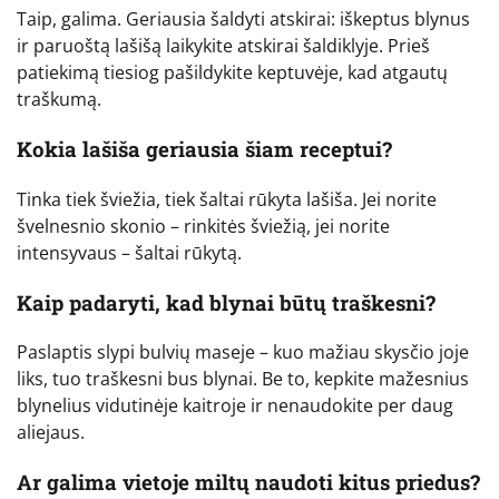
Taip, galima. Geriausia šaldyti atskirai: iškeptus blynus
ir paruoštą lašišą laikykite atskirai šaldiklyje. Prieš
patiekimą tiesiog pašildykite keptuvėje, kad atgautų
traškumą.
Kokia lašiša geriausia šiam receptui?
Tinka tiek šviežia, tiek šaltai rūkyta lašiša. Jei norite
švelnesnio skonio – rinkitės šviežią, jei norite
intensyvaus – šaltai rūkytą.
Kaip padaryti, kad blynai būtų traškesni?
Paslaptis slypi bulvių maseje – kuo mažiau skysčio joje
liks, tuo traškesni bus blynai. Be to, kepkite mažesnius
blynelius vidutinėje kaitroje ir nenaudokite per daug
aliejaus.
Ar galima vietoje miltų naudoti kitus priedus?