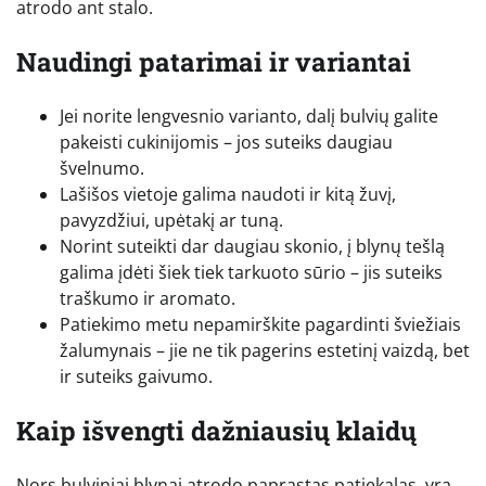
atrodo ant stalo.
Naudingi patarimai ir variantai
Jei norite lengvesnio varianto, dalį bulvių galite
pakeisti cukinijomis – jos suteiks daugiau
švelnumo.
Lašišos vietoje galima naudoti ir kitą žuvį,
pavyzdžiui, upėtakį ar tuną.
Norint suteikti dar daugiau skonio, į blynų tešlą
galima įdėti šiek tiek tarkuoto sūrio – jis suteiks
traškumo ir aromato.
Patiekimo metu nepamirškite pagardinti šviežiais
žalumynais – jie ne tik pagerins estetinį vaizdą, bet
ir suteiks gaivumo.
Kaip išvengti dažniausių klaidų
Nors bulviniai blynai atrodo paprastas patiekalas, yra