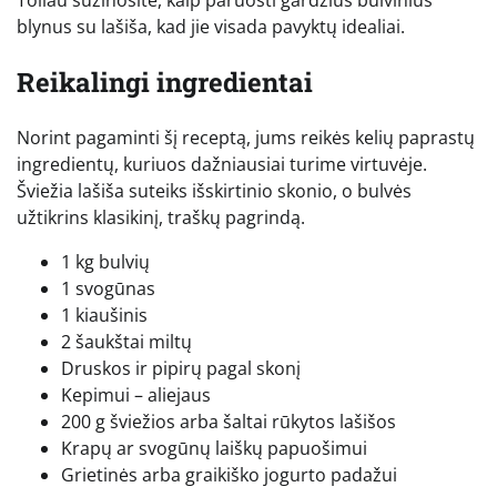
blynus su lašiša, kad jie visada pavyktų idealiai.
Reikalingi ingredientai
Norint pagaminti šį receptą, jums reikės kelių paprastų
ingredientų, kuriuos dažniausiai turime virtuvėje.
Šviežia lašiša suteiks išskirtinio skonio, o bulvės
užtikrins klasikinį, traškų pagrindą.
1 kg bulvių
1 svogūnas
1 kiaušinis
2 šaukštai miltų
Druskos ir pipirų pagal skonį
Kepimui – aliejaus
200 g šviežios arba šaltai rūkytos lašišos
Krapų ar svogūnų laiškų papuošimui
Grietinės arba graikiško jogurto padažui