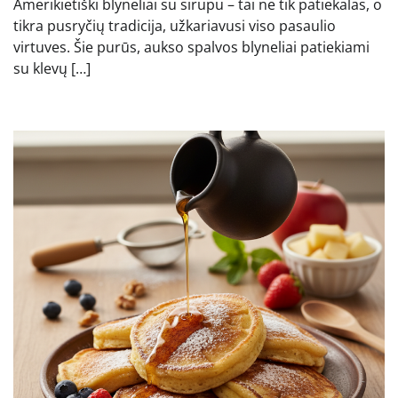
Amerikietiški blyneliai su sirupu – tai ne tik patiekalas, o
tikra pusryčių tradicija, užkariavusi viso pasaulio
virtuves. Šie purūs, aukso spalvos blyneliai patiekiami
su klevų […]