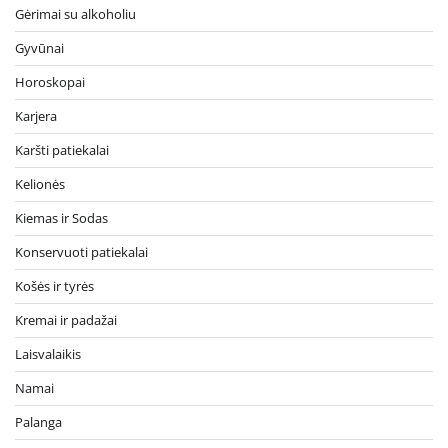
Gėrimai su alkoholiu
Gyvūnai
Horoskopai
Karjera
Karšti patiekalai
Kelionės
Kiemas ir Sodas
Konservuoti patiekalai
Košės ir tyrės
Kremai ir padažai
Laisvalaikis
Namai
Palanga