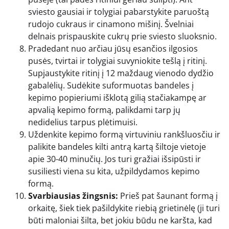
sviesto gausiai ir tolygiai pabarstykite paruoštą
rudojo cukraus ir cinamono mišinį. Švelniai
delnais prispauskite cukrų prie sviesto sluoksnio.
Pradedant nuo arčiau jūsų esančios ilgosios
pusės, tvirtai ir tolygiai suvyniokite tešlą į ritinį.
Supjaustykite ritinį į 12 maždaug vienodo dydžio
gabalėlių. Sudėkite suformuotas bandeles į
kepimo popieriumi išklotą gilią stačiakampę ar
apvalią kepimo formą, palikdami tarp jų
nedidelius tarpus plėtimuisi.
Uždenkite kepimo formą virtuviniu rankšluosčiu ir
palikite bandeles kilti antrą kartą šiltoje vietoje
apie 30-40 minučių. Jos turi gražiai išsipūsti ir
susiliesti viena su kita, užpildydamos kepimo
formą.
Svarbiausias žingsnis:
Prieš pat šaunant formą į
orkaitę, šiek tiek pašildykite riebią grietinėlę (ji turi
būti maloniai šilta, bet jokiu būdu ne karšta, kad