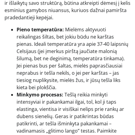
ir išlaikytų savo struktūrą, būtina atkreipti dėmesį į kelis
esminius gamybos niuansus, kuriuos dažnai pamiršta
pradedantieji kepėjai.
Pieno temperatūra:
Mielėms aktyvuoti
reikalingas šiltas, bet jokiu būdu ne karštas
pienas. Ideali temperatūra yra apie 37-40 laipsnių
Celsijaus (jei įmerkus pirštą jaučiate malonią
šilumą, bet ne deginimą, temperatūra tinkama).
Jei pienas bus per šaltas, mielės paprasčiausiai
neprabus ir tešla nekils, o jei per karštas – jas
tiesiog nuplikysite, mielės žus, ir jūsų tešla liks
kieta bei plokščia.
Minkymo procesas:
Tešlą reikia minkyti
intensyviai ir pakankamai ilgai, tol, kol ji taps
elastinga, vientisa ir visiškai nelips prie rankų ar
dubens sienelių. Geras ir patikrintas būdas
patikrinti, ar tešla išminkyta pakankamai –
vadinamasis „glitimo lango” testas. Paimkite