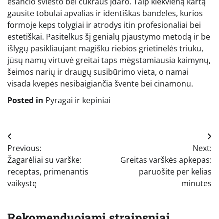
esančio sviesto bei cukraus įdaro. Taip kiekvieną kartą
gausite tobulai apvalias ir identiškas bandeles, kurios
formoje keps tolygiai ir atrodys itin profesionaliai bei
estetiškai. Pasitelkus šį genialų pjaustymo metodą ir be
išlygų pasikliaujant magišku riebios grietinėlės triuku,
jūsų namų virtuvė greitai taps mėgstamiausia kaimynų,
šeimos narių ir draugų susibūrimo vieta, o namai
visada kvepės nesibaigiančia švente bei cinamonu.
Posted in
Pyragai ir kepiniai
Navigacija
Previous:
Next:
tarp
Žagarėliai su varške:
Greitas varškės apkepas:
įrašų
receptas, primenantis
paruošite per kelias
vaikystę
minutes
Rekomenduojami straipsniai