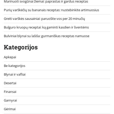
Marinuoti svogūnai žiemai: paprastas ir gardus receptas
Purių varškėčių su bananais receptas: nustebinkite artimuosius
Greiti varškės sausainiai: paruošite vos per 20 minučių
Bulguro kruopų receptai: ką gaminti kasdien ir šventėms
Bulviniai blynai su lašiša: gurmaniškas receptas namuose
Kategorijos
Apkepai
Be kategorijos
Blynai ir vafliai
Desertai
Finansai
Garnyrai
Gėrimai