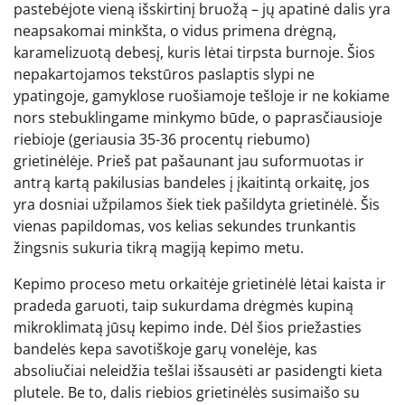
pastebėjote vieną išskirtinį bruožą – jų apatinė dalis yra
neapsakomai minkšta, o vidus primena drėgną,
karamelizuotą debesį, kuris lėtai tirpsta burnoje. Šios
nepakartojamos tekstūros paslaptis slypi ne
ypatingoje, gamyklose ruošiamoje tešloje ir ne kokiame
nors stebuklingame minkymo būde, o paprasčiausioje
riebioje (geriausia 35-36 procentų riebumo)
grietinėlėje. Prieš pat pašaunant jau suformuotas ir
antrą kartą pakilusias bandeles į įkaitintą orkaitę, jos
yra dosniai užpilamos šiek tiek pašildyta grietinėlė. Šis
vienas papildomas, vos kelias sekundes trunkantis
žingsnis sukuria tikrą magiją kepimo metu.
Kepimo proceso metu orkaitėje grietinėlė lėtai kaista ir
pradeda garuoti, taip sukurdama drėgmės kupiną
mikroklimatą jūsų kepimo inde. Dėl šios priežasties
bandelės kepa savotiškoje garų vonelėje, kas
absoliučiai neleidžia tešlai išsausėti ar pasidengti kieta
plutele. Be to, dalis riebios grietinėlės susimaišo su