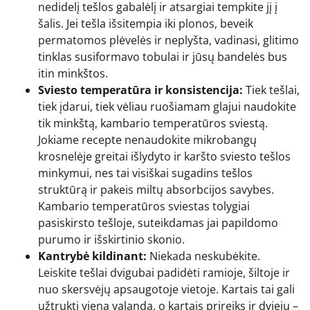
nedidelį tešlos gabalėlį ir atsargiai tempkite jį į
šalis. Jei tešla išsitempia iki plonos, beveik
permatomos plėvelės ir neplyšta, vadinasi, glitimo
tinklas susiformavo tobulai ir jūsų bandelės bus
itin minkštos.
Sviesto temperatūra ir konsistencija:
Tiek tešlai,
tiek įdarui, tiek vėliau ruošiamam glajui naudokite
tik minkštą, kambario temperatūros sviestą.
Jokiame recepte nenaudokite mikrobangų
krosnelėje greitai išlydyto ir karšto sviesto tešlos
minkymui, nes tai visiškai sugadins tešlos
struktūrą ir pakeis miltų absorbcijos savybes.
Kambario temperatūros sviestas tolygiai
pasiskirsto tešloje, suteikdamas jai papildomo
purumo ir išskirtinio skonio.
Kantrybė kildinant:
Niekada neskubėkite.
Leiskite tešlai dvigubai padidėti ramioje, šiltoje ir
nuo skersvėjų apsaugotoje vietoje. Kartais tai gali
užtrukti vieną valandą, o kartais prireiks ir dviejų –