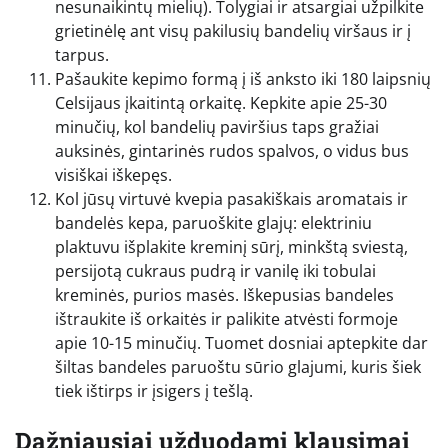
nesunaikintų mielių). Tolygiai ir atsargiai užpilkite
grietinėlę ant visų pakilusių bandelių viršaus ir į
tarpus.
Pašaukite kepimo formą į iš anksto iki 180 laipsnių
Celsijaus įkaitintą orkaitę. Kepkite apie 25-30
minučių, kol bandelių paviršius taps gražiai
auksinės, gintarinės rudos spalvos, o vidus bus
visiškai iškepęs.
Kol jūsų virtuvė kvepia pasakiškais aromatais ir
bandelės kepa, paruoškite glajų: elektriniu
plaktuvu išplakite kreminį sūrį, minkštą sviestą,
persijotą cukraus pudrą ir vanilę iki tobulai
kreminės, purios masės. Iškepusias bandeles
ištraukite iš orkaitės ir palikite atvėsti formoje
apie 10-15 minučių. Tuomet dosniai aptepkite dar
šiltas bandeles paruoštu sūrio glajumi, kuris šiek
tiek ištirps ir įsigers į tešlą.
Dažniausiai užduodami klausimai