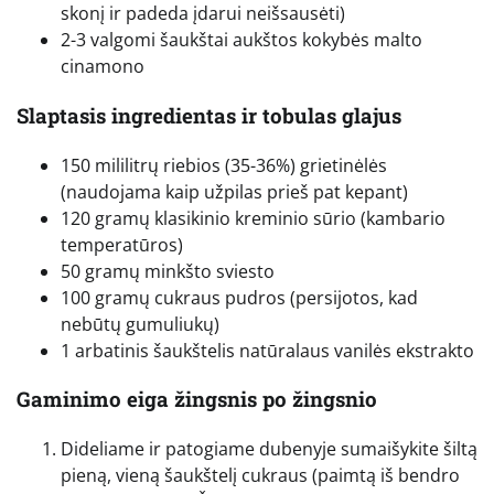
skonį ir padeda įdarui neišsausėti)
2-3 valgomi šaukštai aukštos kokybės malto
cinamono
Slaptasis ingredientas ir tobulas glajus
150 mililitrų riebios (35-36%) grietinėlės
(naudojama kaip užpilas prieš pat kepant)
120 gramų klasikinio kreminio sūrio (kambario
temperatūros)
50 gramų minkšto sviesto
100 gramų cukraus pudros (persijotos, kad
nebūtų gumuliukų)
1 arbatinis šaukštelis natūralaus vanilės ekstrakto
Gaminimo eiga žingsnis po žingsnio
Dideliame ir patogiame dubenyje sumaišykite šiltą
pieną, vieną šaukštelį cukraus (paimtą iš bendro