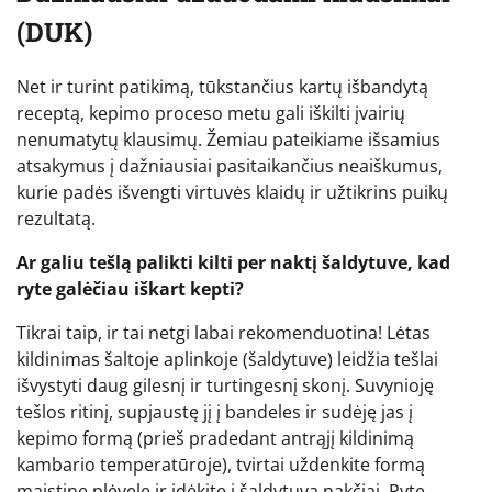
(DUK)
Net ir turint patikimą, tūkstančius kartų išbandytą
receptą, kepimo proceso metu gali iškilti įvairių
nenumatytų klausimų. Žemiau pateikiame išsamius
atsakymus į dažniausiai pasitaikančius neaiškumus,
kurie padės išvengti virtuvės klaidų ir užtikrins puikų
rezultatą.
Ar galiu tešlą palikti kilti per naktį šaldytuve, kad
ryte galėčiau iškart kepti?
Tikrai taip, ir tai netgi labai rekomenduotina! Lėtas
kildinimas šaltoje aplinkoje (šaldytuve) leidžia tešlai
išvystyti daug gilesnį ir turtingesnį skonį. Suvynioję
tešlos ritinį, supjaustę jį į bandeles ir sudėję jas į
kepimo formą (prieš pradedant antrąjį kildinimą
kambario temperatūroje), tvirtai uždenkite formą
maistine plėvele ir įdėkite į šaldytuvą nakčiai. Ryte