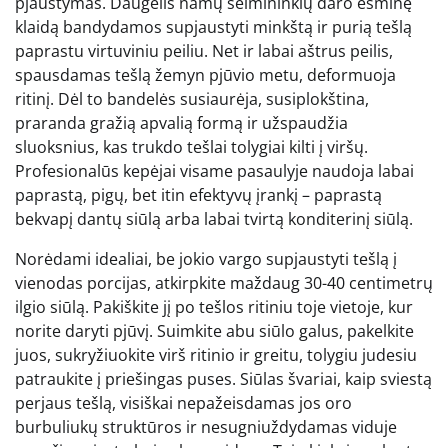
pjaustymas. Daugelis namų šeimininkių daro esminę
klaidą bandydamos supjaustyti minkštą ir purią tešlą
paprastu virtuviniu peiliu. Net ir labai aštrus peilis,
spausdamas tešlą žemyn pjūvio metu, deformuoja
ritinį. Dėl to bandelės susiaurėja, susiplokština,
praranda gražią apvalią formą ir užspaudžia
sluoksnius, kas trukdo tešlai tolygiai kilti į viršų.
Profesionalūs kepėjai visame pasaulyje naudoja labai
paprastą, pigų, bet itin efektyvų įrankį – paprastą
bekvapį dantų siūlą arba labai tvirtą konditerinį siūlą.
Norėdami idealiai, be jokio vargo supjaustyti tešlą į
vienodas porcijas, atkirpkite maždaug 30-40 centimetrų
ilgio siūlą. Pakiškite jį po tešlos ritiniu toje vietoje, kur
norite daryti pjūvį. Suimkite abu siūlo galus, pakelkite
juos, sukryžiuokite virš ritinio ir greitu, tolygiu judesiu
patraukite į priešingas puses. Siūlas švariai, kaip sviestą
perjaus tešlą, visiškai nepažeisdamas jos oro
burbuliukų struktūros ir nesugniuždydamas viduje