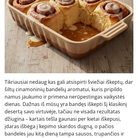
Tikriausiai nedaug kas gali atsispirti šviežiai iškeptų, dar
šiltų cinamoninių bandelių aromatui, kuris pripildo
namus jaukumo ir primena nerūpestingas vaikystės
dienas. Dažnas iš mūsų yra bandęs iškepti šį klasikinį
desertą savo virtuvėje, tačiau ne visada rezultatas
džiugina – kartais tešla gaunasi per kietai iškepusi,
įdaras išbėga į kepimo skardos dugną, o pačios
bandelės jau kitą dieną tampa sausos, trupančios ir