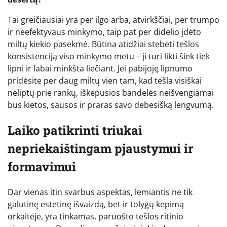
Tai greičiausiai yra per ilgo arba, atvirkščiai, per trumpo
ir neefektyvaus minkymo, taip pat per didelio įdėto
miltų kiekio pasekmė. Būtina atidžiai stebėti tešlos
konsistenciją viso minkymo metu – ji turi likti šiek tiek
lipni ir labai minkšta liečiant. Jei pabijoję lipnumo
pridėsite per daug miltų vien tam, kad tešla visiškai
neliptų prie rankų, iškepusios bandelės neišvengiamai
bus kietos, sausos ir praras savo debesišką lengvumą.
Laiko patikrinti triukai
nepriekaištingam pjaustymui ir
formavimui
Dar vienas itin svarbus aspektas, lemiantis ne tik
galutinę estetinę išvaizdą, bet ir tolygų kepimą
orkaitėje, yra tinkamas, paruošto tešlos ritinio