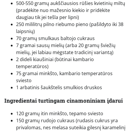
500-550 gramų aukščiausios rūšies kvietinių miltų
(pradėkite nuo mažesnio kiekio ir pridėkite
daugiau tik jei tešla per lipni)
250 mililitrų pilno riebumo pieno (pašildyto iki 38
laipsnių)
70 gramų smulkaus baltojo cukraus
7 gramai sausų mielių (arba 20 gramų šviežių
mielių, jei labiau mėgstate tradicinį variantą)
2 dideli kiaušiniai (būtinai kambario
temperatūros)
75 gramai minkšto, kambario temperatūros
sviesto
1 arbatinis šaukštelis smulkios druskos
Ingredientai turtingam cinamoniniam įdarui
120 gramų itin minkšto, tepamo sviesto
150 gramų rudojo cukraus (rudasis cukrus yra
privalomas, nes melasa suteikia gilesnį karamelinį