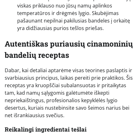
viskas priklauso nuo jūsų namų aplinkos
temperatūros ir drėgmės lygio. Skubėjimas
pašaunant nepilnai pakilusias bandeles į orkaitę
yra didžiausias purios tešlos priešas.
Autentiškas puriausių cinamoninių
bandelių receptas
Dabar, kai detaliai aptarėme visas teorines paslaptis ir
svarbiausius principus, laikas pereiti prie praktikos. Šis
receptas yra kruopščiai subalansuotas ir pritaikytas
tam, kad namų sąlygomis galėtumėte iškepti
nepriekaištingus, profesionalios kepyklėlės lygio
desertus, kuriais nustebinsite savo šeimos narius bei
net išrankiausius svečius.
Reikalingi ingredientai tešlai