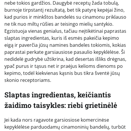
nebe tokios gardžios. Daugybė receptų žada tobulą,
burnoje tirpstantį rezultatą, bet tik patyrę kepėjai žino,
kad purios ir minkštos bandelės su cinamonu priklauso
ne tik nuo miltų rūšies ar teisingo mielių santykio.
Egzistuoja vienas genialus, tačiau neįtikėtinai paprastas
slaptas ingredientas, kuris iš esmės pakeičia kepimo
eigą ir paverčia jūsų namines bandeles tokiomis, kokias
paprastai perkate garsiausiose pasaulio kepyklėlėse. Ši
nedidelė gudrybė užtikrina, kad desertas išliks drėgnas,
ypač purus ir tąsus net ir praėjus kelioms dienoms po
kepimo, todėl kiekvienas kąsnis bus tikra šventė jūsų
skonio receptoriams.
Slaptas ingredientas, keičiantis
žaidimo taisykles: riebi grietinėlė
Jei kada nors ragavote garsiosiose komercinėse
kepyklėlėse parduodamų cinamoninių bandelių, turbūt