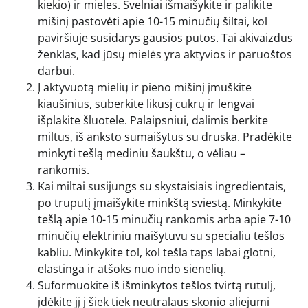
kiekio) ir mieles. Švelniai išmaišykite ir palikite
mišinį pastovėti apie 10-15 minučių šiltai, kol
paviršiuje susidarys gausios putos. Tai akivaizdus
ženklas, kad jūsų mielės yra aktyvios ir paruoštos
darbui.
Į aktyvuotą mielių ir pieno mišinį įmuškite
kiaušinius, suberkite likusį cukrų ir lengvai
išplakite šluotele. Palaipsniui, dalimis berkite
miltus, iš anksto sumaišytus su druska. Pradėkite
minkyti tešlą mediniu šaukštu, o vėliau –
rankomis.
Kai miltai susijungs su skystaisiais ingredientais,
po truputį įmaišykite minkštą sviestą. Minkykite
tešlą apie 10-15 minučių rankomis arba apie 7-10
minučių elektriniu maišytuvu su specialiu tešlos
kabliu. Minkykite tol, kol tešla taps labai glotni,
elastinga ir atšoks nuo indo sienelių.
Suformuokite iš išminkytos tešlos tvirtą rutulį,
įdėkite jį į šiek tiek neutralaus skonio aliejumi