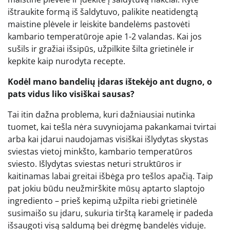
ištraukite formą iš šaldytuvo, palikite neatidengtą
maistine plėvele ir leiskite bandelėms pastovėti
kambario temperatūroje apie 1-2 valandas. Kai jos
sušils ir gražiai išsipūs, užpilkite šilta grietinėle ir
kepkite kaip nurodyta recepte.
Kodėl mano bandelių įdaras ištekėjo ant dugno, o
pats vidus liko visiškai sausas?
Tai itin dažna problema, kuri dažniausiai nutinka
tuomet, kai tešla nėra suvyniojama pakankamai tvirtai
arba kai įdarui naudojamas visiškai išlydytas skystas
sviestas vietoj minkšto, kambario temperatūros
sviesto. Išlydytas sviestas neturi struktūros ir
kaitinamas labai greitai išbėga pro tešlos apačią. Taip
pat jokiu būdu neužmirškite mūsų aptarto slaptojo
ingrediento – prieš kepimą užpilta riebi grietinėlė
susimaišo su įdaru, sukuria tirštą karamelę ir padeda
išsaugoti visą saldumą bei drėgmę bandelės viduje.