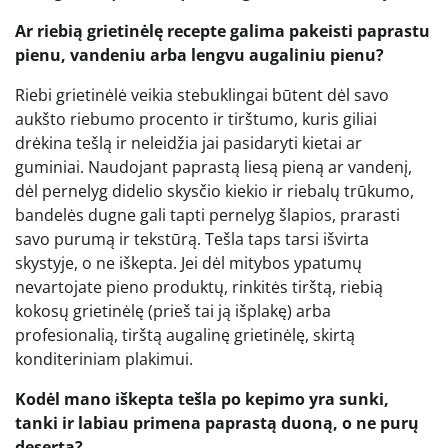
Ar riebią grietinėlę recepte galima pakeisti paprastu
pienu, vandeniu arba lengvu augaliniu pienu?
Riebi grietinėlė veikia stebuklingai būtent dėl savo
aukšto riebumo procento ir tirštumo, kuris giliai
drėkina tešlą ir neleidžia jai pasidaryti kietai ar
guminiai. Naudojant paprastą liesą pieną ar vandenį,
dėl pernelyg didelio skysčio kiekio ir riebalų trūkumo,
bandelės dugne gali tapti pernelyg šlapios, prarasti
savo purumą ir tekstūrą. Tešla taps tarsi išvirta
skystyje, o ne iškepta. Jei dėl mitybos ypatumų
nevartojate pieno produktų, rinkitės tirštą, riebią
kokosų grietinėlę (prieš tai ją išplakę) arba
profesionalią, tirštą augalinę grietinėlę, skirtą
konditeriniam plakimui.
Kodėl mano iškepta tešla po kepimo yra sunki,
tanki ir labiau primena paprastą duoną, o ne purų
desertą?