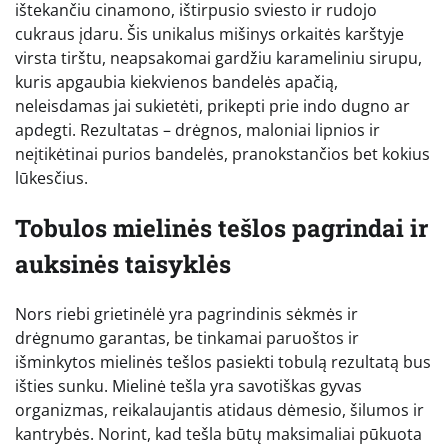
ištekančiu cinamono, ištirpusio sviesto ir rudojo
cukraus įdaru. Šis unikalus mišinys orkaitės karštyje
virsta tirštu, neapsakomai gardžiu karameliniu sirupu,
kuris apgaubia kiekvienos bandelės apačią,
neleisdamas jai sukietėti, prikepti prie indo dugno ar
apdegti. Rezultatas – drėgnos, maloniai lipnios ir
neįtikėtinai purios bandelės, pranokstančios bet kokius
lūkesčius.
Tobulos mielinės tešlos pagrindai ir
auksinės taisyklės
Nors riebi grietinėlė yra pagrindinis sėkmės ir
drėgnumo garantas, be tinkamai paruoštos ir
išminkytos mielinės tešlos pasiekti tobulą rezultatą bus
išties sunku. Mielinė tešla yra savotiškas gyvas
organizmas, reikalaujantis atidaus dėmesio, šilumos ir
kantrybės. Norint, kad tešla būtų maksimaliai pūkuota