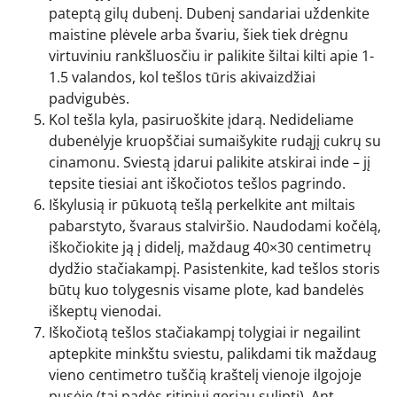
pateptą gilų dubenį. Dubenį sandariai uždenkite
maistine plėvele arba švariu, šiek tiek drėgnu
virtuviniu rankšluosčiu ir palikite šiltai kilti apie 1-
1.5 valandos, kol tešlos tūris akivaizdžiai
padvigubės.
Kol tešla kyla, pasiruoškite įdarą. Nedideliame
dubenėlyje kruopščiai sumaišykite rudąjį cukrų su
cinamonu. Sviestą įdarui palikite atskirai inde – jį
tepsite tiesiai ant iškočiotos tešlos pagrindo.
Iškylusią ir pūkuotą tešlą perkelkite ant miltais
pabarstyto, švaraus stalviršio. Naudodami kočėlą,
iškočiokite ją į didelį, maždaug 40×30 centimetrų
dydžio stačiakampį. Pasistenkite, kad tešlos storis
būtų kuo tolygesnis visame plote, kad bandelės
iškeptų vienodai.
Iškočiotą tešlos stačiakampį tolygiai ir negailint
aptepkite minkštu sviestu, palikdami tik maždaug
vieno centimetro tuščią kraštelį vienoje ilgojoje
pusėje (tai padės ritiniui geriau sulipti). Ant