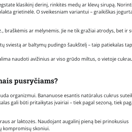
ėgstate klasikinį derinį, rinkitės medų ar klevų sirupą. Norin
plakta grietinėlė. O sveikesniam variantui – graikiškas jogurt
., braškėmis ar mėlynėmis. Jie ne tik gražiai atrodys, bet ir s
utų sviestą ar baltymų pudingo šaukštelį – taip patiekalas ta
alima naudoti avižinius ar viso grūdo miltus, o vietoje cukra
anais pusryčiams?
r nauda organizmui. Bananuose esantis natūralus cukrus sutei
las gali būti pritaikytas įvairiai – tiek pagal sezoną, tiek pag
ukraus ar laktozės. Naudojant augalinį pieną bei prinokusius
kių kompromisų skoniui.