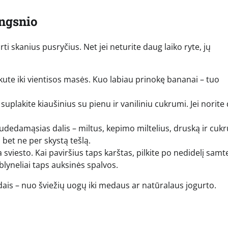
ingsnio
ti skanius pusryčius. Net jei neturite daug laiko ryte, jų
akute iki vientisos masės. Kuo labiau prinokę bananai – tuo
uplakite kiaušinius su pienu ir vaniliniu cukrumi. Jei norite
dedamąsias dalis – miltus, kepimo miltelius, druską ir cukr
, bet ne per skystą tešlą.
 sviesto. Kai paviršius taps karštas, pilkite po nedidelį samte
 blyneliai taps auksinės spalvos.
iedais – nuo šviežių uogų iki medaus ar natūralaus jogurto.