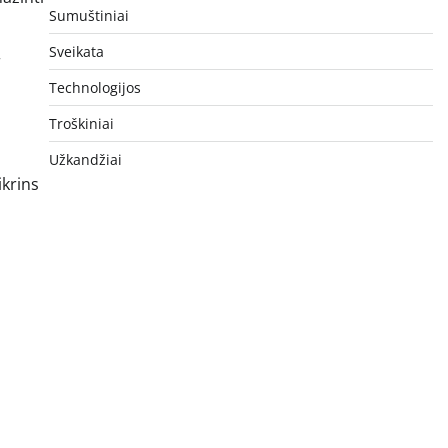
Sumuštiniai
Sveikata
r
Technologijos
Troškiniai
Užkandžiai
ikrins