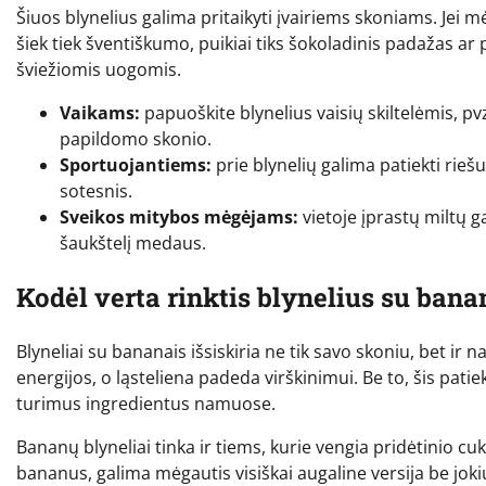
Šiuos blynelius galima pritaikyti įvairiems skoniams. Jei m
šiek tiek šventiškumo, puikiai tiks šokoladinis padažas ar 
šviežiomis uogomis.
Vaikams:
papuoškite blynelius vaisių skiltelėmis, pvz
papildomo skonio.
Sportuojantiems:
prie blynelių galima patiekti rieš
sotesnis.
Sveikos mitybos mėgėjams:
vietoje įprastų miltų g
šaukštelį medaus.
Kodėl verta rinktis blynelius su ban
Blyneliai su bananais išsiskiria ne tik savo skoniu, bet i
energijos, o ląsteliena padeda virškinimui. Be to, šis patieka
turimus ingredientus namuose.
Bananų blyneliai tinka ir tiems, kurie vengia pridėtinio c
bananus, galima mėgautis visiškai augaline versija be jo