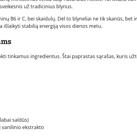
sveikesnis už tradicinius blynus.
ų B6 ir C, bei skaidulų. Dėl to blyneliai ne tik skanūs, bet i
išlaikyti stabilią energiją visos dienos metu.
ams
nkti tinkamus ingredientus. Štai paprastas sąrašas, kuris užt
labai saldūs)
i vanilinio ekstrakto