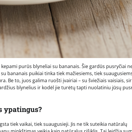
 kepami purūs blyneliai su bananais. Šie gardūs pusryčiai ne
liai su bananais puikiai tinka tiek mažiesiems, tiek suaugusiem
. Be to, juos galima ruošti įvairiai – su šviežiais vaisiais, s
rdžius blynelius ir kodėl jie turėtų tapti nuolatiniu jūsų pus
s ypatingus?
a tiek vaikai, tiek suaugusieji. Jis ne tik suteikia natūralų
anų minkštimas veikia kaip natūralus rišiklis. Tai leidžia sum