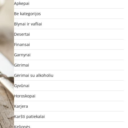
Apkepai
Be kategorijos
Blynai ir vafliai
Desertai
Finansai
Garnyrai
Gėrimai
Gėrimai su alkoholiu
Gyvūnai
Horoskopai
Karjera
Karšti patiekalai
Kelionės