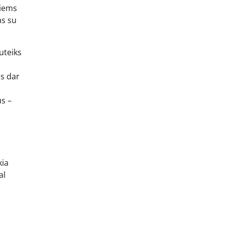
tiems
as su
uteiks
ps dar
us –
kia
al