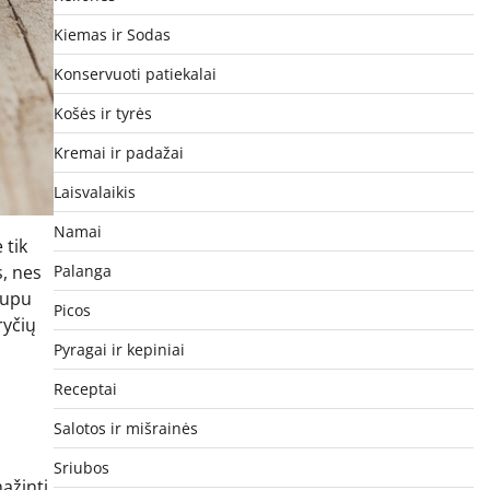
Kiemas ir Sodas
Konservuoti patiekalai
Košės ir tyrės
Kremai ir padažai
Laisvalaikis
Namai
 tik
s, nes
Palanga
irupu
Picos
ryčių
Pyragai ir kepiniai
Receptai
Salotos ir mišrainės
Sriubos
ažinti