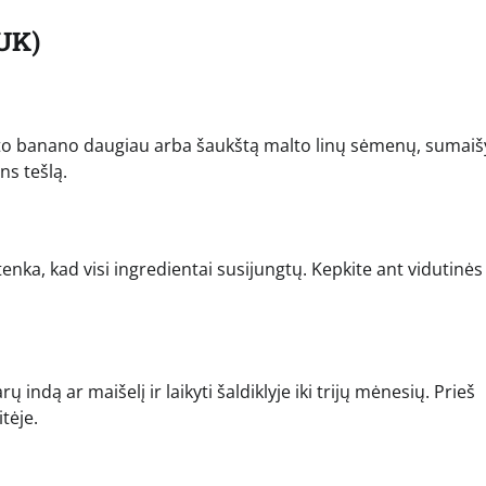
UK)
into banano daugiau arba šaukštą malto linų sėmenų, sumaiš
ns tešlą.
tenka, kad visi ingredientai susijungtų. Kepkite ant vidutinės
 indą ar maišelį ir laikyti šaldiklyje iki trijų mėnesių. Prieš
tėje.