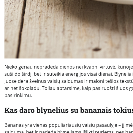
Nieko geriau nepradeda dienos nei kvapni virtuvė, kurioje
sušildo širdį, bet ir suteikia energijos visai dienai. Blyne
juose dera švelnus vaisių saldumas ir maloni tešlos tekstūra
ar net šokoladu. Toliau aptarsime, kaip pasiruošti šiuos ga
pasirinkimu.
Kas daro blynelius su bananais tokiu
Bananas yra vienas populiariausių vaisių pasaulyje – jį mėgst
saldumą, bet ir padeda blyneliams išlikti puriems, nes ban