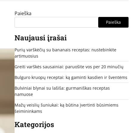
Paieška
Paieška
Naujausi įrašai
Purių varškėčių su bananais receptas: nustebinkite
artimuosius
Greiti varškės sausainiai: paruošite vos per 20 minučių
Bulguro kruopų receptai: ką gaminti kasdien ir šventėms
Bulviniai blynai su lašiša: gurmaniškas receptas
namuose
Mažų veislių šuniukai: ką būtina įvertinti būsimiems
šeimininkams
Kategorijos