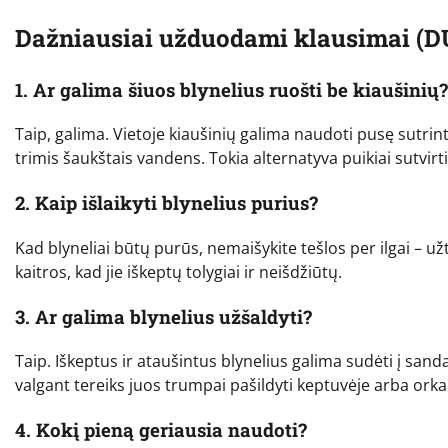
Dažniausiai užduodami klausimai (D
1. Ar galima šiuos blynelius ruošti be kiaušinių?
Taip, galima. Vietoje kiaušinių galima naudoti pusę sutr
trimis šaukštais vandens. Tokia alternatyva puikiai sutvirti
2. Kaip išlaikyti blynelius purius?
Kad blyneliai būtų purūs, nemaišykite tešlos per ilgai – už
kaitros, kad jie iškeptų tolygiai ir neišdžiūtų.
3. Ar galima blynelius užšaldyti?
Taip. Iškeptus ir ataušintus blynelius galima sudėti į sandarų
valgant tereiks juos trumpai pašildyti keptuvėje arba orkai
4. Kokį pieną geriausia naudoti?