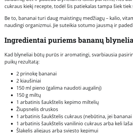
cukraus kiekį recepte, todėl šis patiekalas tampa šiek tiek 
Be to, bananai turi daug maistingų medžiagų – kalio, vitamin
naudingi organizmui. Jie suteikia sotumo jausmą ir padeda 
Ingredientai puriems bananų blyneli
Kad blyneliai būtų purūs ir aromatingi, svarbiausia pasiri
puikų rezultatą:
2 prinokę bananai
2 kiaušiniai
150 ml pieno (galima naudoti augalinį)
150 g miltų
1 arbatinis šaukštelis kepimo miltelių
Žiupsnelis druskos
1 arbatinis šaukštelis cukraus (nebūtina, jei bananai 
1 arbatinis šaukštelis vanilinio cukraus arba keli laša
Šlakelis aliejaus arba sviesto kepimui