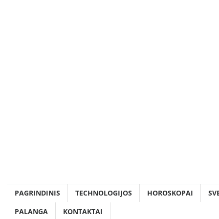
Skip
to
content
PAGRINDINIS
TECHNOLOGIJOS
HOROSKOPAI
SV
PALANGA
KONTAKTAI