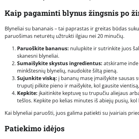
Kaip pagaminti blynus žingsnis po ž
Blyneliai su bananais – tai paprastas ir greitas būdas sukur
paruošimas neturėtų užtrukti ilgiau nei 20 minučių.
Paruoškite bananus:
nulupkite ir sutrinkite juos š
skanesni blyneliai.
Sumaišykite skystus ingredientus:
atskirame inde s
minkštesnių blynelių, naudokite šiltą pieną.
Sujunkite viską:
į bananų masę įmaišykite sausas su
truputį pilkite pieno ir maišykite, kol gausite vientisą
Kepkite:
įkaitinkite keptuvę su trupučiu aliejaus arba
tešlos. Kepkite po kelias minutes iš abiejų pusių, kol
Kai blyneliai paruošti, juos galima patiekti su įvairiais pr
Patiekimo idėjos