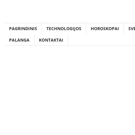
Skip
to
content
PAGRINDINIS
TECHNOLOGIJOS
HOROSKOPAI
SV
PALANGA
KONTAKTAI