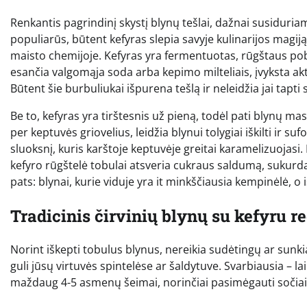
Renkantis pagrindinį skystį blynų tešlai, dažnai susiduria
populiarūs, būtent kefyras slepia savyje kulinarijos magiją
maisto chemijoje. Kefyras yra fermentuotas, rūgštaus pobū
esančia valgomąja soda arba kepimo milteliais, įvyksta akty
Būtent šie burbuliukai išpurena tešlą ir neleidžia jai tap
Be to, kefyras yra tirštesnis už pieną, todėl pati blynų ma
per keptuvės griovelius, leidžia blynui tolygiai iškilti ir su
sluoksnį, kuris karštoje keptuvėje greitai karamelizuojasi
kefyro rūgštelė tobulai atsveria cukraus saldumą, sukurda
pats: blynai, kurie viduje yra it minkščiausia kempinėlė, o i
Tradicinis čirvinių blynų su kefyru r
Norint iškepti tobulus blynus, nereikia sudėtingų ar sunki
guli jūsų virtuvės spintelėse ar šaldytuve. Svarbiausia – l
maždaug 4-5 asmenų šeimai, norinčiai pasimėgauti sočiais 