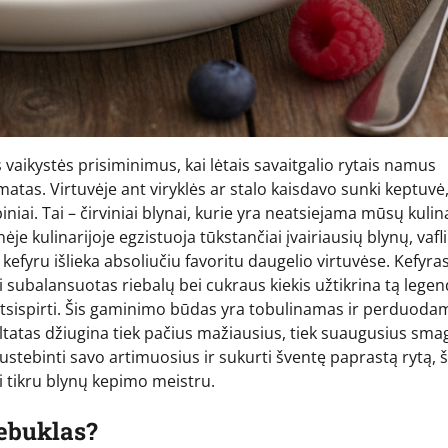
us vaikystės prisiminimus, kai lėtais savaitgalio rytais namus
matas. Virtuvėje ant viryklės ar stalo kaisdavo sunki keptuvė
iai. Tai – čirviniai blynai, kurie yra neatsiejama mūsų kulin
je kulinarijoje egzistuoja tūkstančiai įvairiausių blynų, vafli
u kefyru išlieka absoliučiu favoritu daugelio virtuvėse. Kefyras
subalansuotas riebalų bei cukraus kiekis užtikrina tą legend
tsispirti. Šis gaminimo būdas yra tobulinamas ir perduodam
ultatas džiugina tiek pačius mažiausius, tiek suaugusius sma
ustebinti savo artimuosius ir sukurti šventę paprastą rytą, š
i tikru blynų kepimo meistru.
tebuklas?