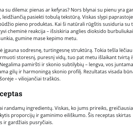
ma su dilema: pienas ar kefyras? Nors blynai su pienu yra ga
, leidžiančią pasiekti tobulą tekstūrą. Viskas slypi paprastoje
džio pieno produktas. Kai ši natūrali rūgštis susiduria su t
vi cheminė reakcija – išsiskiria anglies dioksido burbuliukai
ti sunkia, gumine mase kepimo metu.
sė įgauna sodresnę, turtingesnę struktūrą. Tokia tešla lėčiau
formuoti storesnį, puresnį vidų, tuo pat metu išlaikant tvirtą i
. Negalima pamiršti ir skonio subtilybių – lengva, vos juntam
ma gilų ir harmoningą skonio profilį. Rezultatas visada būn
šorėje – viliojančiai traškūs.
eceptas
ai randamų ingredientų. Viskas, ko jums prireiks, greičiausia
aikytis proporcijų ir gaminimo eiliškumo. Šis receptas skirtas
ir gardžiais pusryčiais.