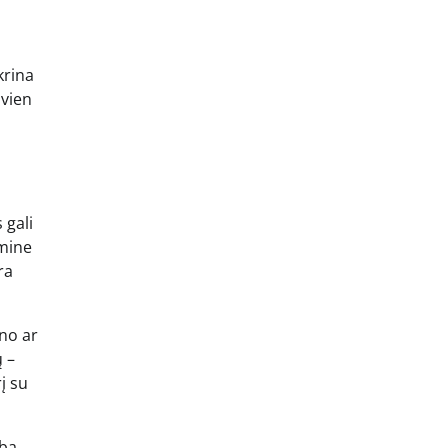
krina
 vien
 gali
amine
ra
yno ar
 –
į su
rba