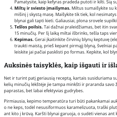
Pamatysite, kaip kefyras pradeda putoti ir kilti. Šią s
Miltų ir sviesto įmaišymas.
Miltus sumaišykite su k
mišinį į skystą masę. Maišykite tik tiek, kol nesimaty
blynai gali tapti kieti. Galiausiai, plona srovele supil
Tešlos poilsis.
Tai dažnai praleidžiamas, bet itin sva
15 minučių. Per šį laiką miltai išbrinks, tešla taps v
Kepimas.
Gerai įkaitinkite čirvinių blynų keptuvę (e
traukti maistą, prieš kepant pirmąjį blyną, švelniai pate
leiskite jai pačiai pasklisti po formas. Kepkite, kol bl
Auksinės taisyklės, kaip išgauti ir i
Net ir turint patį geriausią receptą, kartais susiduriama s
kelių minučių lėkštėje jie tampa minkšti ir praranda savo 
paprastas, bet labai efektyvias gudrybes.
Pirmiausia, kepimo temperatūra turi būti pakankamai aukšt
o ne keps, todėl nesusiformuos karamelizuota, traški plute
ant kito į krūvą. Karšti blynai garuoja, o sudėti vienas ant