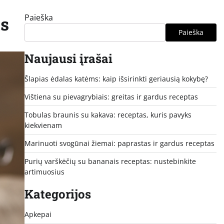
Paieška
ks
Paieška
Naujausi įrašai
Šlapias ėdalas katėms: kaip išsirinkti geriausią kokybę?
Vištiena su pievagrybiais: greitas ir gardus receptas
Tobulas braunis su kakava: receptas, kuris pavyks
kiekvienam
Marinuoti svogūnai žiemai: paprastas ir gardus receptas
Purių varškėčių su bananais receptas: nustebinkite
artimuosius
Kategorijos
Apkepai