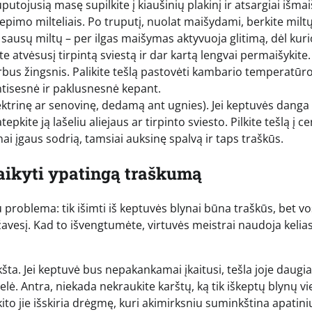
uputojusią masę supilkite į kiaušinių plakinį ir atsargiai išmai
epimo milteliais. Po truputį, nuolat maišydami, berkite milt
s sausų miltų – per ilgas maišymas aktyvuoja glitimą, dėl kuri
kite atvėsusį tirpintą sviestą ir dar kartą lengvai permaišykite.
rbus žingsnis. Palikite tešlą pastovėti kambario temperatūro
ientisesnė ir paklusnesnė kepant.
lektrinę ar senovinę, dedamą ant ugnies). Jei keptuvės danga 
pkite ją lašeliu aliejaus ar tirpinto sviesto. Pilkite tešlą į ce
ynai įgaus sodrią, tamsiai auksinę spalvą ir taps traškūs.
šlaikyti ypatingą traškumą
u problema: tik išimti iš keptuvės blynai būna traškūs, bet v
žavesį. Kad to išvengtumėte, virtuvės meistrai naudoja kelia
a. Jei keptuvė bus nepakankamai įkaitusi, tešla joje daugiau
lė. Antra, niekada nekraukite karštų, ką tik iškeptų blynų v
 kito jie išskiria drėgmę, kuri akimirksniu suminkština apatini