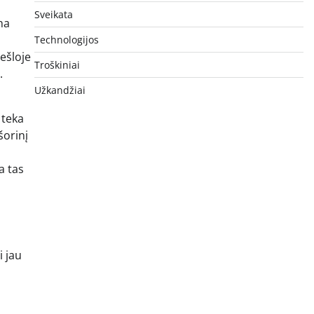
Sveikata
na
Technologijos
ešloje
Troškiniai
.
Užkandžiai
 teka
šorinį
a
a tas
i jau