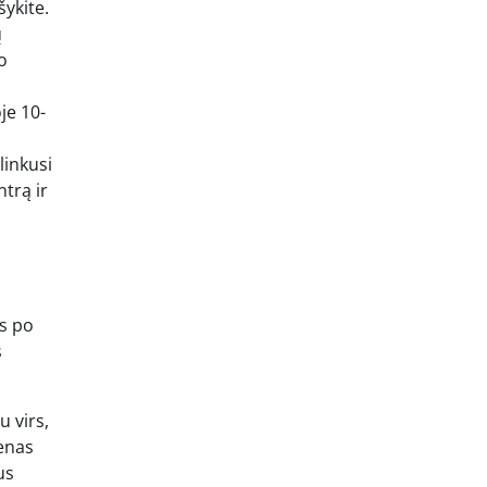
šykite.
ų
o
je 10-
linkusi
ntrą ir
os po
s
 virs,
ienas
us