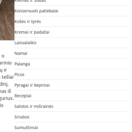
Kiemas ir Sodas
Konservuoti patiekalai
Košės ir tyrės
Kremai ir padažai
Laisvalaikis
Namai
, o
arinio
Palanga
ų ir
Picos
 tešlai
inį,
Pyragai ir kepiniai
as iš
Receptai
gurius.
is
Salotos ir mišrainės
Sriubos
Sumuštiniai