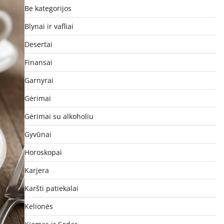
Be kategorijos
Blynai ir vafliai
Desertai
Finansai
Garnyrai
Gėrimai
Gėrimai su alkoholiu
Gyvūnai
Horoskopai
Karjera
Karšti patiekalai
Kelionės