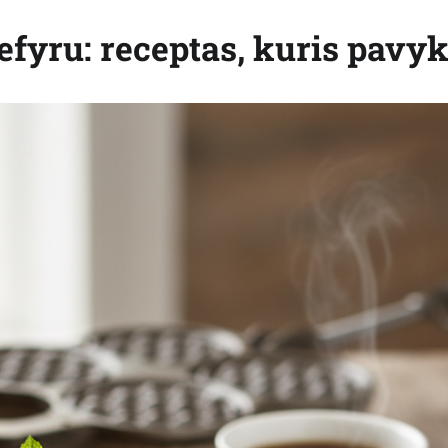
kefyru: receptas, kuris pavy