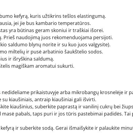
bumo kefyrą, kuris užtikrins tešlos elastingumą.
iausia, jei jie bus kambario temperatūros.
s yra būtinas geram skoniui ir traškiai išorei.
tų. Prieš naudojimą juos rekomenduojama persijoti.
kio saldumo blynų norite ir su kuo juos valgysite).
imo miltelių ir pusė arbatinio šaukštelio sodos.
us ir išryškina saldumą.
štelis magiškam aromatui sukurti.
es nedideliame prikaistuvyje arba mikrobangų krosnelėje ir pa
e su kiaušiniais, antraip kiaušiniai gali išvirti.
kite kiaušinius, suberkite paprastą ir vanilinį cukrų bei žiup
ol masė pabals, taps puri ir jos tūris pastebimai padidės. Tai
 kefyrą ir suberkite sodą. Gerai išmaišykite ir palaukite minu