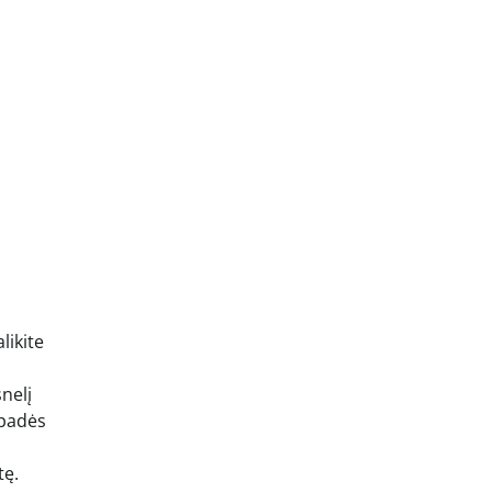
likite
snelį
 padės
tę.