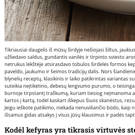
Tikriausiai daugelis iš mūsų širdyje nešiojasi šiltus, jauki
užliedavo saldus, gundantis vanilės ir tirpinto sviesto aro
netrukus lėkštėje atsirasdavo tobulos širdelės formos kepin
paveldo, jaukumo ir šeimos tradicijų dalis. Nors šiandieninė
blynelių receptų, klasikinis ir laiko patikrintas variantas s
suteikia neįtikėtino, debesų lengvumo purumo, o teisingai 
burnoje tirpstantį traškumą, kuriam tiesiog neįmanoma a
kartos į kartą, todėl kaskart iškepus šiuos skanėstus, rez
Jeigu ieškote patikimo, niekada nenuviliančio būdo, kaip n
išsamus gidas atsakys į visus jūsų klausimus ir padės tapt
Kodėl kefyras yra tikrasis virtuvės s