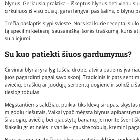
blynus. Geriausia praktika – iškeptus blynus dėti vienu s
cirkuliuos iš visų pusių, garai lengvai pasišalins, o blynų p
Trečia paslaptis slypi svieste. Nors kai kurie receptai siūlo
tą specifinį kietesnį, sausainišką išorės traškumą, kuris at
su aliejumi.
Su kuo patiekti šiuos gardumynus?
Čirviniai blynai yra lyg tuščia drobė, atvira patiems įvai
juos pagardinti pagal savo skonį. Tradicinis ir pats senti
aviečių, braškių ar juodųjų serbentų uogiene ir solidžiu š
tiesiog tobulas.
Mėgstantiems saldžiau, puikiai tiks klevų sirupas, skysta
migdolų riešutais. Vaikai ypač mėgsta blynus apibarstytus
šilauogių, aviečių bei pjaustytų bananų. Jei norite švent
šlakeliu grietinėlės ir vanile – gausite tobulą, kreminį pag
Nors esame įpratę šiuos blynus matyti saldžius, nedvejokite