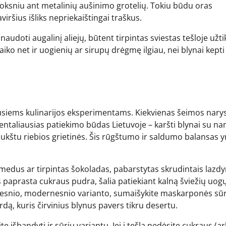
luoksniu ant metalinių aušinimo grotelių. Tokiu būdu oras
aviršius išliks nepriekaištingai traškus.
 naudoti augalinį aliejų, būtent tirpintas sviestas tešloje užti
laiko net ir uogienių ar sirupų drėgmę ilgiau, nei blynai kepti
riausiems kulinarijos eksperimentams. Kiekvienas šeimos narys
mentaliausias patiekimo būdas Lietuvoje – karšti blynai su n
aukštu riebios grietinės. Šis rūgštumo ir saldumo balansas y
s medus ar tirpintas šokoladas, pabarstytas skrudintais lazd
 paprasta cukraus pudra, šalia patiekiant kalną šviežių uogų
iškesnio, modernesnio varianto, sumaišykite maskarponės sūr
ardą, kuris čirvinius blynus pavers tikru desertu.
 išbandyti ir sūrių variantų. Jei į tešlą nedėsite cukraus (a