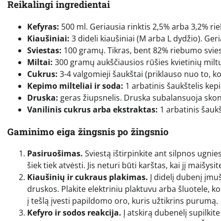
Reikalingi ingredientai
Kefyras:
500 ml. Geriausia rinktis 2,5% arba 3,2% rie
Kiaušiniai:
3 dideli kiaušiniai (M arba L dydžio). Ger
Sviestas:
100 gramų. Tikras, bent 82% riebumo sviesta
Miltai:
300 gramų aukščiausios rūšies kvietinių mil
Cukrus:
3-4 valgomieji šaukštai (priklauso nuo to, ko
Kepimo milteliai ir soda:
1 arbatinis šaukštelis kep
Druska:
geras žiupsnelis. Druska subalansuoja skoni
Vanilinis cukrus arba ekstraktas:
1 arbatinis šauk
Gaminimo eiga žingsnis po žingsnio
Pasiruošimas.
Sviestą ištirpinkite ant silpnos ugni
šiek tiek atvėsti. Jis neturi būti karštas, kai jį maišysit
Kiaušinių ir cukraus plakimas.
Į didelį dubenį įmuš
druskos. Plakite elektriniu plaktuvu arba šluotele, k
į tešlą įvesti papildomo oro, kuris užtikrins purumą.
Kefyro ir sodos reakcija.
Į atskirą dubenėlį supilkite