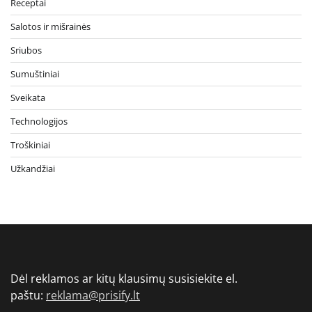
Receptai
Salotos ir mišrainės
Sriubos
Sumuštiniai
Sveikata
Technologijos
Troškiniai
Užkandžiai
Dėl reklamos ar kitų klausimų susisiekite el.
paštu:
reklama@prisify.lt