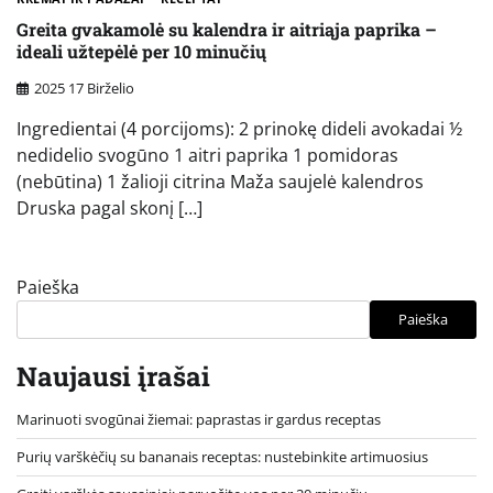
Greita gvakamolė su kalendra ir aitriąja paprika –
ideali užtepėlė per 10 minučių
2025 17 Birželio
Ingredientai (4 porcijoms): 2 prinokę dideli avokadai ½
nedidelio svogūno 1 aitri paprika 1 pomidoras
(nebūtina) 1 žalioji citrina Maža saujelė kalendros
Druska pagal skonį […]
Paieška
Paieška
Naujausi įrašai
Marinuoti svogūnai žiemai: paprastas ir gardus receptas
Purių varškėčių su bananais receptas: nustebinkite artimuosius