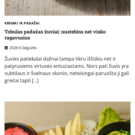
KREMAI IR PADAŽAI
Tobulas padažas žuviai: nustebins net visko
ragavusius
2026 6 Gegužės
Žuvies patiekalai dažnai tampa tikru iššūkiu net ir
patyrusiems virtuvės entuziastams. Nors pati žuvis yra
subtilaus ir švelnaus skonio, neteisingai paruošta ji gali
greitai tapti […]