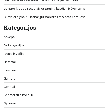
Greiti varškės sausainiai: paruošite vos per 20 minučių
Bulguro kruopų receptai: ką gaminti kasdien ir šventėms
Bulviniai blynai su lašiša: gurmaniškas receptas namuose
Kategorijos
Apkepai
Be kategorijos
Blynai ir vafliai
Desertai
Finansai
Garnyrai
Gėrimai
Gėrimai su alkoholiu
Gyvūnai