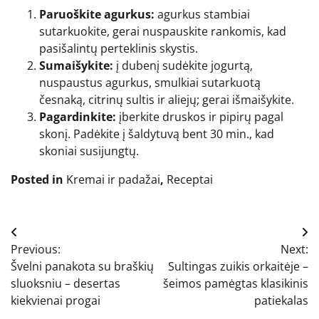
Paruoškite agurkus:
agurkus stambiai
sutarkuokite, gerai nuspauskite rankomis, kad
pasišalintų perteklinis skystis.
Sumaišykite:
į dubenį sudėkite jogurtą,
nuspaustus agurkus, smulkiai sutarkuotą
česnaką, citrinų sultis ir aliejų; gerai išmaišykite.
Pagardinkite:
įberkite druskos ir pipirų pagal
skonį. Padėkite į šaldytuvą bent 30 min., kad
skoniai susijungtų.
Posted in
Kremai ir padažai
,
Receptai
Navigacija
Previous:
Next:
tarp
Švelni panakota su braškių
Sultingas zuikis orkaitėje –
įrašų
sluoksniu – desertas
šeimos pamėgtas klasikinis
kiekvienai progai
patiekalas