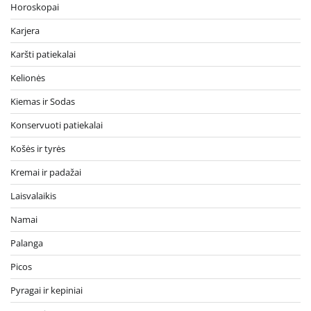
Horoskopai
Karjera
Karšti patiekalai
Kelionės
Kiemas ir Sodas
Konservuoti patiekalai
Košės ir tyrės
Kremai ir padažai
Laisvalaikis
Namai
Palanga
Picos
Pyragai ir kepiniai