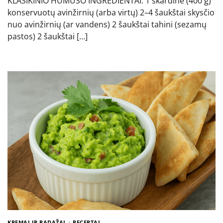
KLASIKINIO HUMUSO INGREDIENTAI: 1 skardinė (400 g)
konservuotų avinžirnių (arba virtų) 2–4 šaukštai skysčio
nuo avinžirnių (ar vandens) 2 šaukštai tahini (sezamų
pastos) 2 šaukštai […]
KREMAI IR PADAŽAI
RECEPTAI