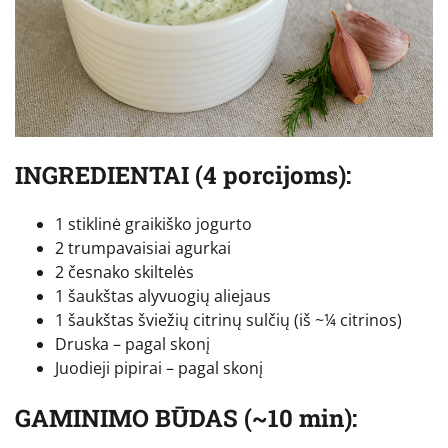
INGREDIENTAI (4 porcijoms):
1 stiklinė graikiško jogurto
2 trumpavaisiai agurkai
2 česnako skiltelės
1 šaukštas alyvuogių aliejaus
1 šaukštas šviežių citrinų sulčių (iš ~¼ citrinos)
Druska – pagal skonį
Juodieji pipirai – pagal skonį
GAMINIMO BŪDAS (~10 min):