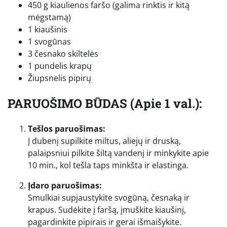
450 g kiaulienos faršo (galima rinktis ir kitą
mėgstamą)
1 kiaušinis
1 svogūnas
3 česnako skiltelės
1 pundelis krapų
Žiupsnelis pipirų
PARUOŠIMO BŪDAS (Apie 1 val.):
Tešlos paruošimas:
Į dubenį supilkite miltus, aliejų ir druską,
palaipsniui pilkite šiltą vandenį ir minkykite apie
10 min., kol tešla taps minkšta ir elastinga.
Įdaro paruošimas:
Smulkiai supjaustykite svogūną, česnaką ir
krapus. Sudėkite į faršą, įmuškite kiaušinį,
pagardinkite pipirais ir gerai išmaišykite.