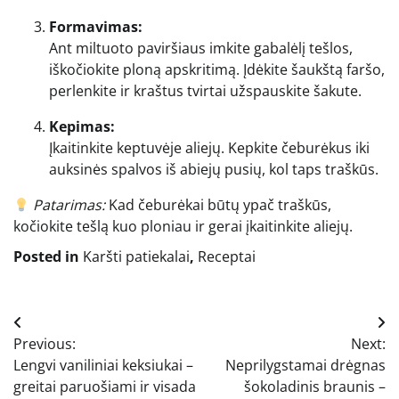
Formavimas:
Ant miltuoto paviršiaus imkite gabalėlį tešlos,
iškočiokite ploną apskritimą. Įdėkite šaukštą faršo,
perlenkite ir kraštus tvirtai užspauskite šakute.
Kepimas:
Įkaitinkite keptuvėje aliejų. Kepkite čeburėkus iki
auksinės spalvos iš abiejų pusių, kol taps traškūs.
Patarimas:
Kad čeburėkai būtų ypač traškūs,
kočiokite tešlą kuo ploniau ir gerai įkaitinkite aliejų.
Posted in
Karšti patiekalai
,
Receptai
Navigacija
Previous:
Next:
tarp
Lengvi vaniliniai keksiukai –
Neprilygstamai drėgnas
įrašų
greitai paruošiami ir visada
šokoladinis braunis –