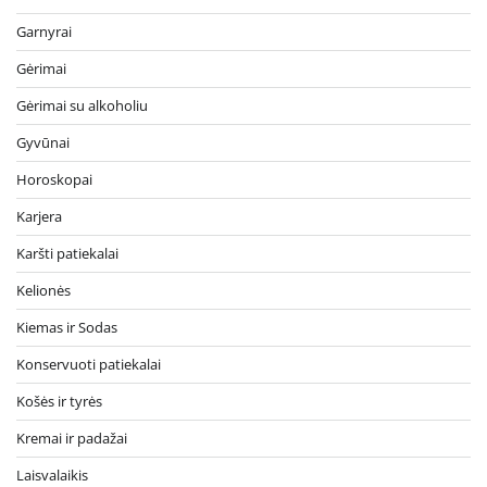
Garnyrai
Gėrimai
Gėrimai su alkoholiu
Gyvūnai
Horoskopai
Karjera
Karšti patiekalai
Kelionės
Kiemas ir Sodas
Konservuoti patiekalai
Košės ir tyrės
Kremai ir padažai
Laisvalaikis