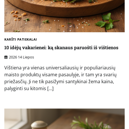
KARŠTI PATIEKALAI
10 idėjų vakarienei: ką skanaus paruošti iš vištienos
2026 14 Liepos
Vištiena yra vienas universaliausių ir populiariausių
maisto produktų visame pasaulyje, ir tam yra svarių
priežasčių. Ji ne tik pasižymi santykinai žema kaina,
palyginti su kitomis […]