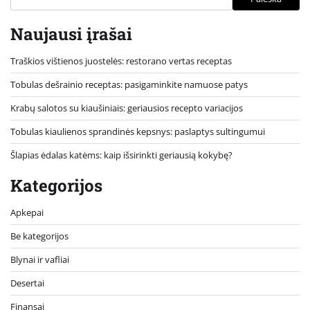
Naujausi įrašai
Traškios vištienos juostelės: restorano vertas receptas
Tobulas dešrainio receptas: pasigaminkite namuose patys
Krabų salotos su kiaušiniais: geriausios recepto variacijos
Tobulas kiaulienos sprandinės kepsnys: paslaptys sultingumui
Šlapias ėdalas katėms: kaip išsirinkti geriausią kokybę?
Kategorijos
Apkepai
Be kategorijos
Blynai ir vafliai
Desertai
Finansai